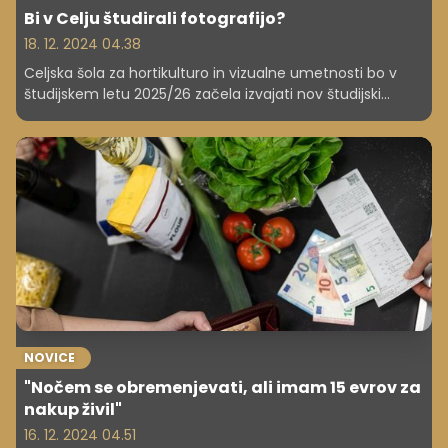
Bi v Celju študirali fotografijo?
18. 12. 2024 04.38
Celjska šola za hortikulturo in vizualne umetnosti bo v
študijskem letu 2025/26 začela izvajati nov študijski
program Fotografija. Diplomanti bodo po pridobitvi
diplome prejeli naziv inženir fotografije.
NOVICE
"Nočem se obremenjevati, ali imam 15 evrov za
nakup živil"
16. 12. 2024 04.51