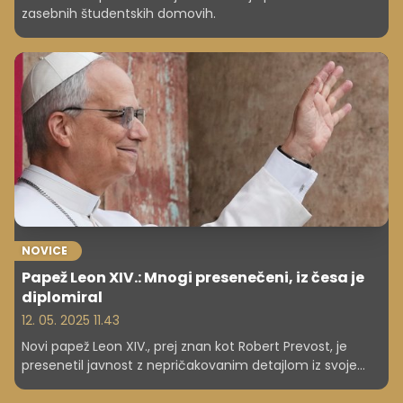
zasebnih študentskih domovih.
NOVICE
Papež Leon XIV.: Mnogi presenečeni, iz česa je
diplomiral
12. 05. 2025 11.43
Novi papež Leon XIV., prej znan kot Robert Prevost, je
presenetil javnost z nepričakovanim detajlom iz svoje
mladosti. Ali veste, kaj je papež študiral? Ta informacija