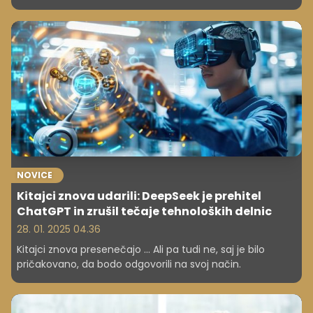
priložnosti za kariero. A preden odidejo v svet, se morajo
soočiti s pomembnimi vprašanji, kot je financiranje
šolanja. K sreči obstajajo različni programi štipendiranja, ki
lahko olajšajo finančno breme in omogočijo bolj
brezskrben študij. Preverite, kakšne možnosti imajo
slovenski študenti in kje lahko poiščejo podporo!
NOVICE
Kitajci znova udarili: DeepSeek je prehitel
ChatGPT in zrušil tečaje tehnoloških delnic
28. 01. 2025 04.36
Kitajci znova presenečajo ... Ali pa tudi ne, saj je bilo
pričakovano, da bodo odgovorili na svoj način.