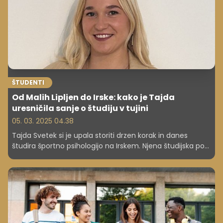
ŠTUDENTI
Od Malih Lipljen do Irske: kako je Tajda
uresničila sanje o študiju v tujini
05. 03. 2025 04.38
Tajda Svetek si je upala storiti drzen korak in danes
študira športno psihologijo na Irskem. Njena študijska pot
se je začela na Nizozemskem, nato pa jo je želja po novih
izzivih popeljala naprej. V intervjuju razkriva, kako je našla
način za financiranje študija, katere so ključne razlike
med Slovenijo in tujino ter kaj svetuje študentom, ki
razmišljajo o odhodu.