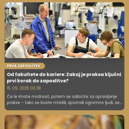
PRVA ZAPOSLITEV
Od fakultete do kariere: Zakaj je praksa ključni
prvi korak do zaposlitve?
15. 09. 2025 03.38
Če le imate možnost, potem se odločite za opravljanje
prakse - tako se boste mrežili, spoznali ogromno ljudi, se
naučili novih veščin in se morda celo že dogovorili za
redno zaposlitev.