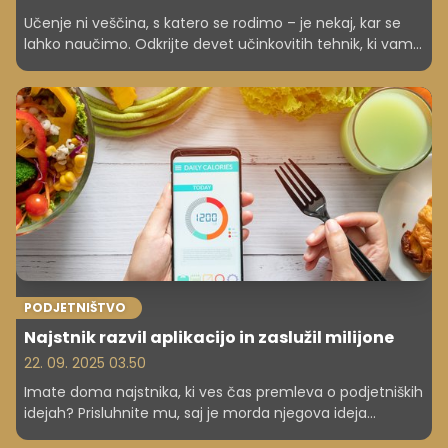
Učenje ni veščina, s katero se rodimo – je nekaj, kar se
lahko naučimo. Odkrijte devet učinkovitih tehnik, ki vam
bodo pomagale izboljšati pomnjenje, razumevanje in
uporabo znanja. Od vizualizacije in miselnih vzorcev do
mnemotehnik in palače spomina – preverite, katera
metoda vam najbolj ustreza. Učite se pametneje, ne
več.
PODJETNIŠTVO
Najstnik razvil aplikacijo in zaslužil milijone
22. 09. 2025 03.50
Imate doma najstnika, ki ves čas premleva o podjetniških
idejah? Prisluhnite mu, saj je morda njegova ideja
edinstvena, z njo pa bi morda lahko postal pravi bogataš.