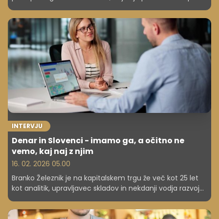
presegajo 15 evrov na uro. Podatki e-Študentskega
servisa kažejo še, da je za počitniško delo letos nekoliko
več ponudbe kot lani ter da 62 odstotkov mladih prvo
zaposlitev dobi pri delodajalcih, kjer so predhodno
opravljali študentsko delo.
INTERVJU
Denar in Slovenci - imamo ga, a očitno ne
vemo, kaj naj z njim
16. 02. 2026 05.00
Branko Železnik je na kapitalskem trgu že več kot 25 let
kot analitik, upravljavec skladov in nekdanji vodja razvoja
na Ljubljanski borzi. Danes opozarja, da največji slovenski
finančni problem ni pomanjkanje denarja, temveč