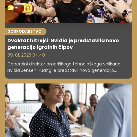
GOSPODARSTVO
Dvakrat hitrejši: Nvidia je predstavila novo
generacijo igralnih čipov
09. 01. 2025 04.40
Generalni direktor ameriškega tehnološkega velikana
Nvidia Jensen Huang je predstavil novo generacijo
igričarskih čipov, imenovanih serija RTX 50.