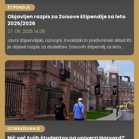
ŠTIPENDIJE
Objavljen razpis za Zoisove štipendije za leto
2025/2026
27. 06. 2025 14.08
Javni štipendijski, razvojni, invalidski in preživninski sklad RS
je objavil razpis za dodelitev Zoisovih štipendij za leto
2025/2026. Prav tako obstoječe štipendiste pozivajo k
oddaji vlog za nadaljnje prejemanje Zoisove štipendije.
Rok za oddajo vlog za dodelitev štipendij je za dijake 30.
september, za študente 30. oktober.
IZOBRAŽEVANJE
Nič več tujih študentov na univerzi Harvard?