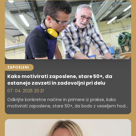
sproža razprave o tem, kako bi njegova analitična
miselnost lahko vplivala na vodenje Katoliške cerkve.
ZAPOSLENI
Kako motivirati zaposlene, stare 50+, da
ostanejo zavzeti in zadovoljni pri delu
07. 04. 2025 20.21
Odkrijte konkretne načine in primere iz prakse, kako
motivirati zaposlene, stare 50+, da bodo z veseljem hodili
na delo in ostali ključni del vašega podjetja.