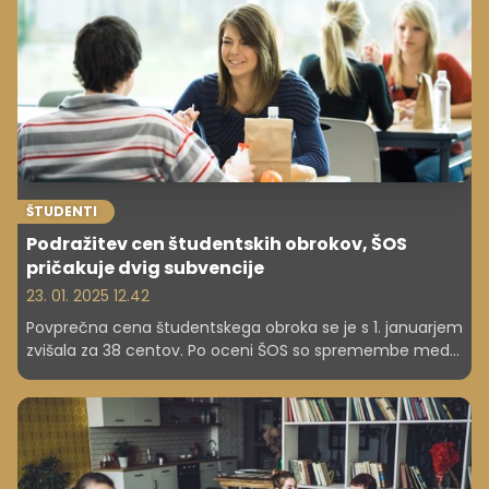
ŠTUDENTI
Podražitev cen študentskih obrokov, ŠOS
pričakuje dvig subvencije
23. 01. 2025 12.42
Povprečna cena študentskega obroka se je s 1. januarjem
zvišala za 38 centov. Po oceni ŠOS so spremembe med
drugim posledica rasti cen živil. Višino subvencije bo
ministrstvo za delo marca uskladilo z inflacijo, na razpisu
pa so dali prednost ponudnikom cenejših obrokov. ŠOS
zagovarja dvig subvencije, a je ta odvisen od finančnega
ministrstva.