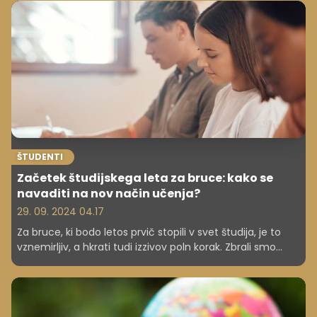
oktobra s svetovnim dnevom varčevanja, ki nas
opominja na pomembnost odgovornega ravnanja z
denarjem.
ŠTUDENTI
Začetek študijskega leta za bruce: kako se
navaditi na nov način učenja?
29. 09. 2024 04.17
Za bruce, ki bodo letos prvič stopili v svet študija, je to
vznemirljiv, a hkrati tudi izzivov poln korak. Zbrali smo
nekaj nasvetov, ki jim lahko pomagajo pri uspešnem
začetku.