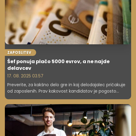
ZAPOSLITEV
Šef ponuja plačo 5000 evrov, a ne najde
delavcev
17. 08. 2025 03.57
Preverite, za kakšno delo gre in kaj delodajalec pričakuje
od zaposlenih. Prav kakovost kandidatov je pogosto
največja težava, saj jih večina delo prelaga na ChatGPT.