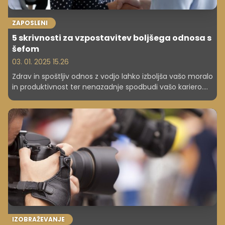
ZAPOSLENI
5 skrivnosti za vzpostavitev boljšega odnosa s
šefom
03. 01. 2025 15.26
Zdrav in spoštljiv odnos z vodjo lahko izboljša vašo moralo
in produktivnost ter nenazadnje spodbudi vašo kariero.
Če si želite odnosa, ki presega "dobro se razumemo", si
poglejte pet predlogov za vzpostavitev močnejšega
zavezništva z nadrejenim.
IZOBRAŽEVANJE