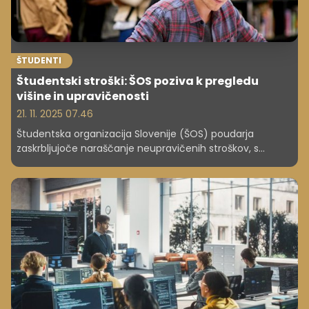
ŠTUDENTI
Študentski stroški: ŠOS poziva k pregledu
višine in upravičenosti
21. 11. 2025 07.46
Študentska organizacija Slovenije (ŠOS) poudarja
zaskrbljujoče naraščanje neupravičenih stroškov, s
katerimi se srečujejo študentje. Organizacija poziva
pristojna ministrstva in univerze k sistematičnemu
pregledu ter zmanjšanju teh dodatnih finančnih bremen,
ki segajo od administrativnih taks do obveznih nabav učil
in ekskurzij. Ključen ukrep za rešitev predstavlja
digitalizacija učnih gradiv, kar bi lahko občutno znižalo
stroške, kot nakazujejo tudi izkušnje Univerze v Ljubljani z
njihovim spletnim portalom e-knjige. Potreben je celovit
pristop za zagotovitev dostopnosti izobraževanja.