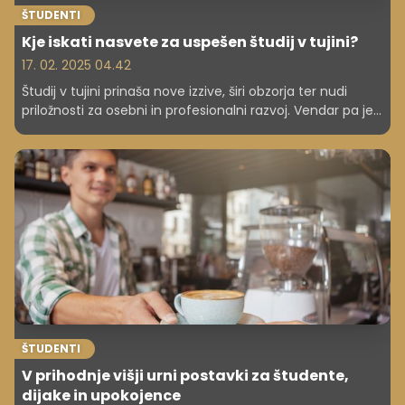
ŠTUDENTI
Kje iskati nasvete za uspešen študij v tujini?
17. 02. 2025 04.42
Študij v tujini prinaša nove izzive, širi obzorja ter nudi
priložnosti za osebni in profesionalni razvoj. Vendar pa je
pred dejanskim odhodom treba marsikaj urediti ter
pravočasno in premišljeno načrtovati. Preverite, kje iskati
nasvete in vire, ki vam lahko pomagajo.
ŠTUDENTI
V prihodnje višji urni postavki za študente,
dijake in upokojence