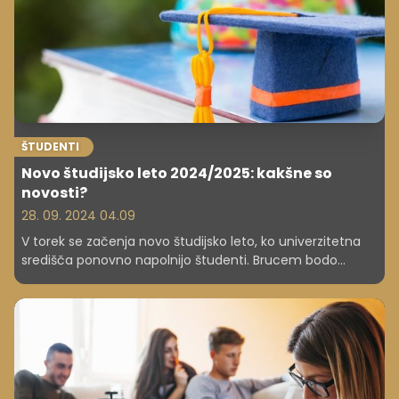
ŠTUDENTI
Novo študijsko leto 2024/2025: kakšne so
novosti?
28. 09. 2024 04.09
V torek se začenja novo študijsko leto, ko univerzitetna
središča ponovno napolnijo študenti. Brucem bodo
posebno dobrodošlico v akademski svet izrazila vodstva
univerz in študentske organizacije. Letos je bilo v prvem
roku sprejetih 12.077 bodočih študentov, vpisi v drugem
še potekajo. Vseh vpisnih mest za redni in izredni študij je
18.110.