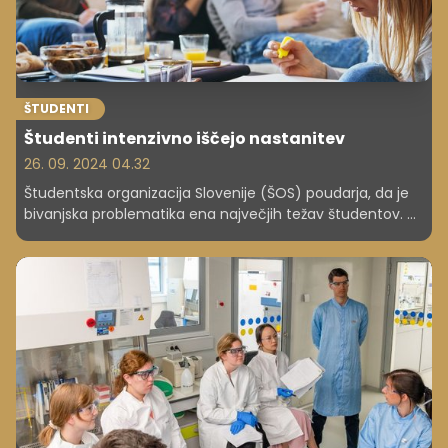
ŠTUDENTI
Študenti intenzivno iščejo nastanitev
26. 09. 2024 04.32
Študentska organizacija Slovenije (ŠOS) poudarja, da je
bivanjska problematika ena največjih težav študentov. V
Sloveniji od 80.000 študentov le 12 odstotkov oziroma
šestina študentov biva v javnih ali zasebnih študentskih
domovih. Polovica jih biva doma ali v lastni nepremičnini,
tretjina pa jih išče stanovanje na trgu, so pojasnili v ŠOS.