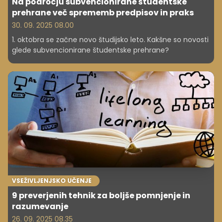
Na področju subvencionirane študentske
prehrane več sprememb predpisov in praks
30. 09. 2025 08.00
1. oktobra se začne novo študijsko leto. Kakšne so novosti
glede subvencionirane študentske prehrane?
VSEŽIVLJENJSKO UČENJE
9 preverjenih tehnik za boljše pomnjenje in
razumevanje
26. 09. 2025 08.35