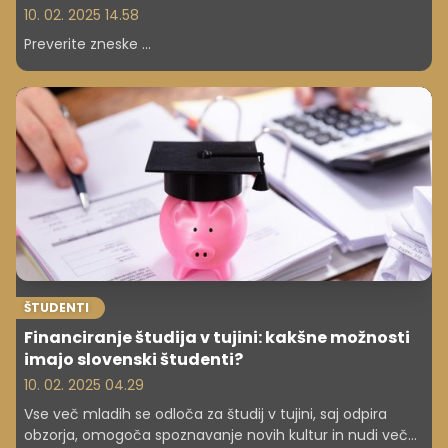
10. 02. 2025 14.58
Preverite zneske ...
ŠTUDENTI
Financiranje študija v tujini: kakšne možnosti
imajo slovenski študenti?
10. 02. 2025 04.29
Vse več mladih se odloča za študij v tujini, saj odpira
obzorja, omogoča spoznavanje novih kultur in nudi več