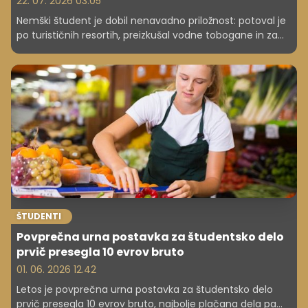
22. 07. 2026 03.05
Nemški študent je dobil nenavadno priložnost: potoval je
po turističnih resortih, preizkušal vodne tobogane in za
približno šest mesecev dela prejel okoli 34.000 evrov.
ŠTUDENTI
Povprečna urna postavka za študentsko delo
prvič presegla 10 evrov bruto
01. 06. 2026 12.42
Letos je povprečna urna postavka za študentsko delo
prvič presegla 10 evrov bruto, najbolje plačana dela pa