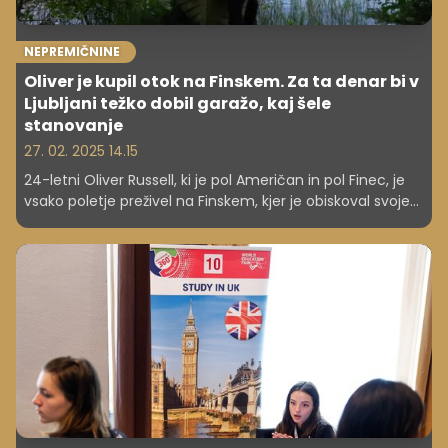
NEPREMIČNINE
Oliver je kupil otok na Finskem. Za ta denar bi v
Ljubljani težko dobil garažo, kaj šele
stanovanje
27. 02. 2025 14.15
24-letni Oliver Russell, ki je pol Američan in pol Finec, je
vsako poletje preživel na Finskem, kjer je obiskoval svoje
prijatelje in družino. Ko je želel kupiti svojo prvo
nepremičnino v ZDA, je ugotovil, da lahko na Finskem
kupi cel otok, in sicer za manj, kot bi moral v ZDA odšteti
za stanovanjski depozit.