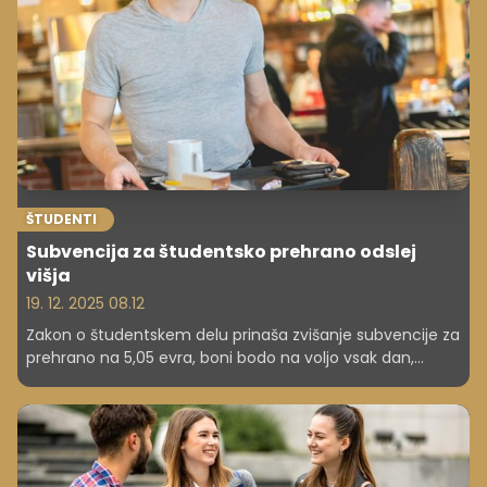
pomanjkanje znanja. Zakaj Slovenci puščamo milijarde
na neobrestovanih računih, kaj prinašajo individualni
naložbeni računi in kako lahko namizna igra odpre
pameten pogovor o denarju v vsaki družini?
ŠTUDENTI
Subvencija za študentsko prehrano odslej
višja
19. 12. 2025 08.12
Zakon o študentskem delu prinaša zvišanje subvencije za
prehrano na 5,05 evra, boni bodo na voljo vsak dan,
termini koriščenja pa daljši. Spreminja se tudi izračun
urne postavke za študentsko delo, kar bo vodilo v
ugodnejši bruto znesek.