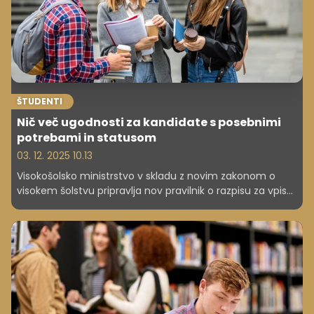
ŠTUDENTI
Nič več ugodnosti za kandidate s posebnimi
potrebami in statusom
03. 12. 2025 10.13
Visokošolsko ministrstvo v skladu z novim zakonom o
visokem šolstvu pripravlja nov pravilnik o razpisu za vpis
in izvedbi vpisa v visokem šolstvu, v katerem ne bo več
ugodnosti ob vpisu za kandidate s posebnimi potrebami
in statusom. Ob nasprotovanju predvsem med starši in
kandidati ministrstvo pojasnjuje, da je bila dosedanja
ureditev nepravična.