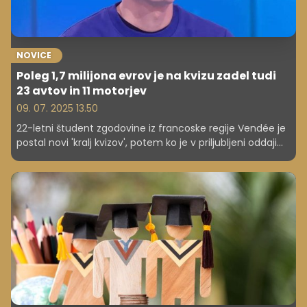
NOVICE
Poleg 1,7 milijona evrov je na kvizu zadel tudi
23 avtov in 11 motorjev
09. 07. 2025 13.50
22-letni študent zgodovine iz francoske regije Vendée je
postal novi 'kralj kvizov', potem ko je v priljubljeni oddaji
'Les douze coups de midi' zmagal v neverjetnih 646
zaporednih epizodah.