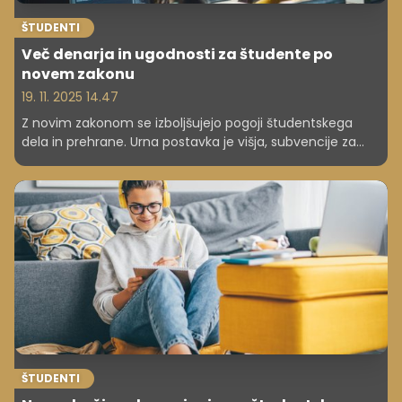
ŠTUDENTI
Več denarja in ugodnosti za študente po
novem zakonu
19. 11. 2025 14.47
Z novim zakonom se izboljšujejo pogoji študentskega
dela in prehrane. Urna postavka je višja, subvencije za
obroke bolj dostopne, spremenjeni so tudi roki za
zaključek študija. To so ključni koraki k boljši
preskrbljenosti in ugodnejšemu študentskemu življenju.
ŠTUDENTI