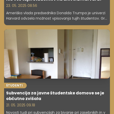
23. 05. 2025 08.56
Ameriška vlada predsednika Donalda Trumpa je univerzi
Harvard odvzela možnost vpisovanja tujih študentov. Gre
za stopnjevanja spora med vlado in najstarejšo ameriško
univerzo. Ministrica za domovinsko varnost Kristi Noem je
sporočila, da se je vlada za to odločila, ker univerza ne
spoštuje zakonov. Harvard je potezo označil za
nezakonito.
ŠTUDENTI
Subvencija za javne študentske domove se je
občutno zvišala
21. 05. 2025 09.18
Novosti tudi pri subvencijah za bivanje pri zasebnikih in v