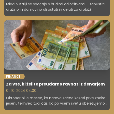
Mladi v Italiji se soočajo s hudimi odločitvami – zapustiti
družino in domovino ali ostati in delati za drobiž?
FINANCE
Za vse, ki želite preudarno ravnati z denarjem
01. 10. 2024 04.00
Oktober ni le mesec, ko narava začne kazati prve znake
jeseni, temveč tudi čas, ko po vsem svetu obeležujemo
pomen varčevanja. Mesec varčevanja se zaključi 31.