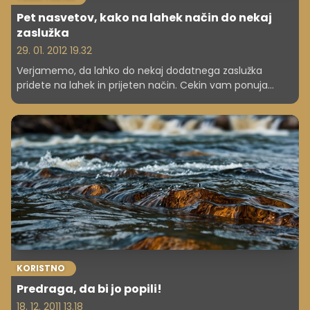
Pet nasvetov, kako na lahek način do nekaj
zaslužka
29. 01. 2012 19.32
Verjamemo, da lahko do nekaj dodatnega zaslužka
pridete na lahek in prijeten način. Cekin vam ponuja
nasvet ali dva.
KORISTNO
Predraga, da bi jo popili!
18. 12. 2011 13.18