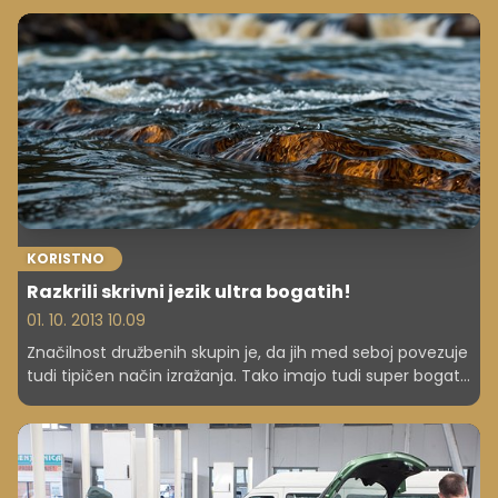
več tisoč evrov, in celo traktorje.
KORISTNO
Razkrili skrivni jezik ultra bogatih!
01. 10. 2013 10.09
Značilnost družbenih skupin je, da jih med seboj povezuje
tudi tipičen način izražanja. Tako imajo tudi super bogat
svoj žargon. Spoznajte ga!