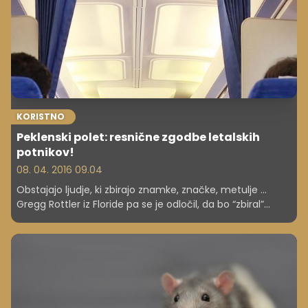
KORISTNO
Peklenski polet: resnične zgodbe letalskih
potnikov!
08. 04. 2016 09.04
Obstajajo ljudje, ki zbirajo znamke, značke, metulje …
Gregg Rottler iz Floride pa se je odločil, da bo “zbiral”
najbolj neprijetna doživetja letalskih potnikov.