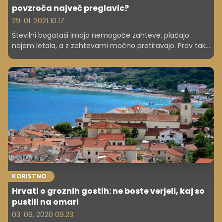
povzroča največ preglavic?
29. 01. 2021 10.17
Številni bogataši imajo nemogoče zahteve: plačajo
najem letala, a z zahtevami močno pretiravajo. Prav tako
se jim ne zdi pomembno, če na letalu kaj uničijo.
Preverite, kako se bogataši vedejo na zasebnih letalih.
KORISTNO
Hrvati o groznih gostih: ne boste verjeli, kaj so
pustili na omari
03. 09. 2020 09.23