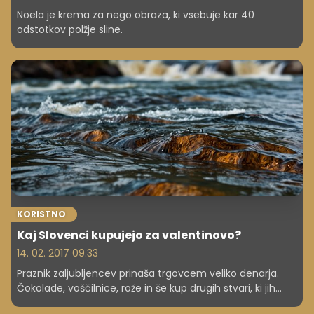
Noela je krema za nego obraza, ki vsebuje kar 40
odstotkov polžje sline.
KORISTNO
Kaj Slovenci kupujejo za valentinovo?
14. 02. 2017 09.33
Praznik zaljubljencev prinaša trgovcem veliko denarja.
Čokolade, voščilnice, rože in še kup drugih stvari, ki jih
potrošniki kupujejo za svoje ljubljene osebe. Kakšni so