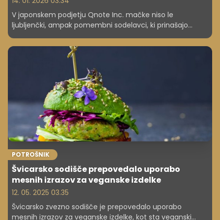
14. 01. 2026 03.34
V japonskem podjetju Qnote Inc. mačke niso le
ljubljenčki, ampak pomembni sodelavci, ki prinašajo
nasmehe, zmanjšujejo stres in zvišujejo produktivnosti.
Odkrijte, kako so spremenile delovnik in spodbudile
ustvarjalnost!
POTROŠNIK
Švicarsko sodišče prepovedalo uporabo
mesnih izrazov za veganske izdelke
12. 05. 2025 03.35
Švicarsko zvezno sodišče je prepovedalo uporabo
mesnih izrazov za veganske izdelke, kot sta veganski