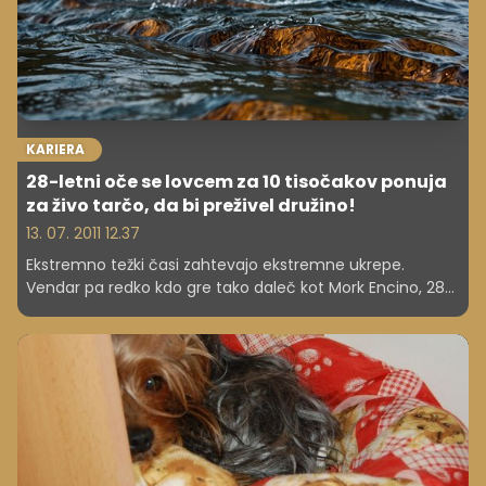
KARIERA
28-letni oče se lovcem za 10 tisočakov ponuja
za živo tarčo, da bi preživel družino!
13. 07. 2011 12.37
Ekstremno težki časi zahtevajo ekstremne ukrepe.
Vendar pa redko kdo gre tako daleč kot Mork Encino, 28-
letni Američan iz zvezne države Utah.