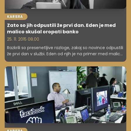
KARIERA
Zato so jih odpustili že prvi dan. Eden je med
malico skušal oropati banko
25. 11. 2015 08.00
Razkrili so presenetljive razloge, zakaj so novince odpustili
že prvi dan v službi. Eden od njih je na primer med malico
in v službeni uniformi skušal oropati banko.
KARIERA