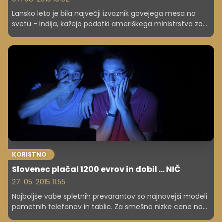
Lansko leto je bila največji izvoznik govejega mesa na
svetu - Indija, kažejo podatki ameriškega ministrstva za
kmetijstvo. Kar glede na njeno velikost ne bi bilo
presenetljivo, če ne bi pri njih ta žival veljala za sveto.
KORISTNO
Slovenec plačal 1200 evrov in dobil ... NIČ
27. 05. 2015 11.55
Najboljše vabe spletnih prevarantov so najnovejši modeli
pametnih telefonov in tablic. Za smešno nizke cene na
malih oglasih ponujajo tudi profesionalna kolesa, vredna