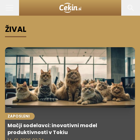
ŽIVAL
ZAPOSLENI
Mačji sodelavci: inovativni model
produktivnosti v Tokiu