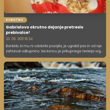
KORISTNO
Gabrielovo okrutno dejanje pretreslo
prebivalce!
23. 05. 2011 16.34
Bankirki, ki mu ni odobrila posojila, je ugrabil psa in od nje
zahteval odkupnino. Na koncu je prikupnega terierja vrgel
v zmrznjeni ribnik.