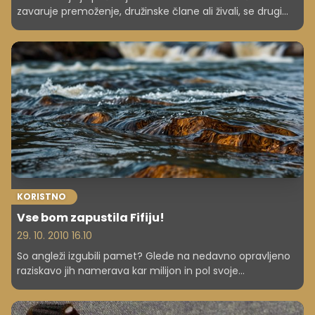
zavaruje premoženje, družinske člane ali živali, se drugi
odločijo zavarovati … no, marsikaj!
KORISTNO
Vse bom zapustila Fifiju!
29. 10. 2010 16.10
So angleži izgubili pamet? Glede na nedavno opravljeno
raziskavo jih namerava kar milijon in pol svoje
premoženje zapustiti svoji domači živali.