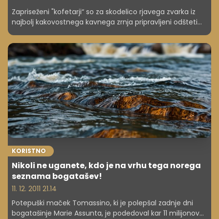
Zapriseženi "kofetarji“ so za skodelico rjavega zvarka iz
najbolj kakovostnega kavnega zrnja pripravljeni odšteti
tudi po več deset evrov. Predstavljamo vam deset
najdražjih vrst kave na svetu …
KORISTNO
Nikoli ne uganete, kdo je na vrhu tega norega
seznama bogatašev!
11. 12. 2011 21.14
Potepuški maček Tomassino, ki je polepšal zadnje dni
bogatašinje Marie Assunta, je podedoval kar 11 milijonov