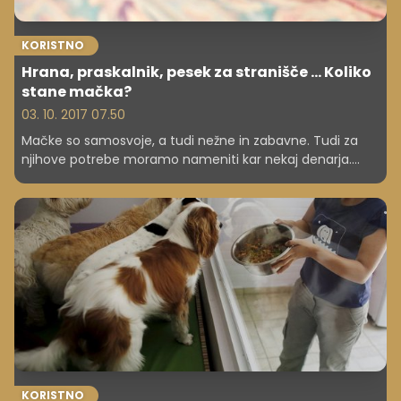
KORISTNO
Hrana, praskalnik, pesek za stranišče … Koliko
stane mačka?
03. 10. 2017 07.50
Mačke so samosvoje, a tudi nežne in zabavne. Tudi za
njihove potrebe moramo nameniti kar nekaj denarja.
Največji strošek je seveda hrana, potem pa so tu še
različni predmeti, s katerimi razveselimo mačje dame ali
gospode. Čeprav obvezne veterinarske oskrbe ni, je
marsikaj priporočljivo.
KORISTNO