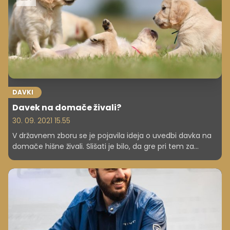
DAVKI
Davek na domače živali?
30. 09. 2021 15.55
V državnem zboru se je pojavila ideja o uvedbi davka na
domače hišne živali. Slišati je bilo, da gre pri tem za
svojevrsten luksuz.