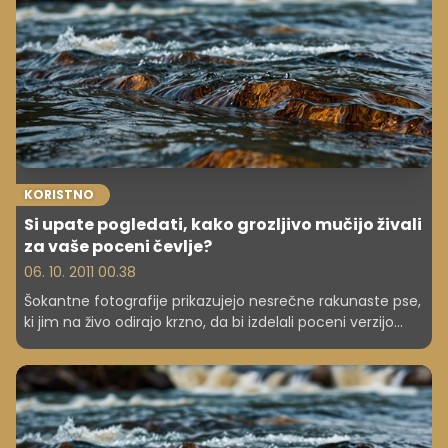
KORISTNO
Si upate pogledati, kako grozljivo mučijo živali
za vaše poceni čevlje?
06. 10. 2011 00.38
Šokantne fotografije prikazujejo nesrečne rakunaste pse,
ki jim na živo odirajo krzno, da bi izdelali poceni verzijo
priljubljenih 'ugic'.