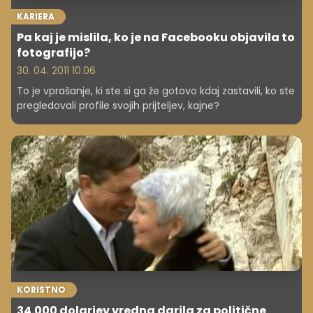
KARIERA
Pa kaj je mislila, ko je na Facebooku objavila to
fotografijo?
30. 04. 2011 10.06
To je vprašanje, ki ste si ga že gotovo kdaj zastavili, ko ste
pregledovali profile svojih prijteljev, kajne?
KORISTNO
34.000 dolarjev vredna darila za politične