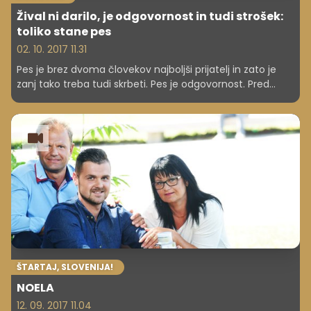
Žival ni darilo, je odgovornost in tudi strošek:
toliko stane pes
02. 10. 2017 11.31
Pes je brez dvoma človekov najboljši prijatelj in zato je
zanj tako treba tudi skrbeti. Pes je odgovornost. Pred
nakupom psa je treba dobro razmisliti, ali imamo zanj
dovolj časa, prostora in sredstev, da mu nudimo
ustrezno oskrbo.
ŠTARTAJ, SLOVENIJA!
NOELA
12. 09. 2017 11.04