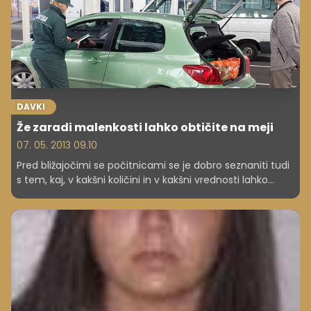
DAVKI
Že zaradi malenkosti lahko obtičite na meji
07. 05. 2013 09.10
Pred bližajočimi se počitnicami se je dobro seznaniti tudi
s tem, kaj, v kakšni količini in v kakšni vrednosti lahko
izvozimo in uvozimo, ko potujemo v tujino. S tem boste
preprečili morebitne nevšečnosti na meji in poskrbeli za
čim bolj nemotene počitnice.