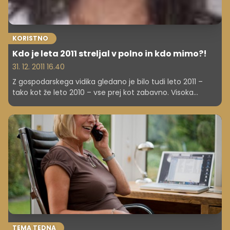
KORISTNO
Kdo je leta 2011 streljal v polno in kdo mimo?!
31. 12. 2011 16.40
Z gospodarskega vidika gledano je bilo tudi leto 2011 –
tako kot že leto 2010 – vse prej kot zabavno. Visoka
brezposelnost, propadanje nekoč "neuničljivih" podjetij,
žalost in obup tistih, ki so zaman čakali plače ali nove
zaposlitve.
TEMA TEDNA