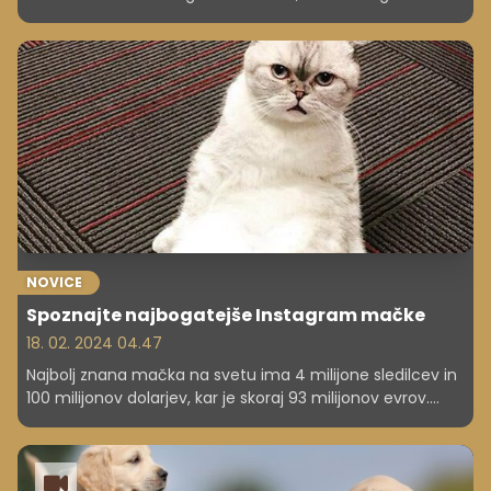
piščanec, z obrazložitvijo, da to zavaja potrošnike glede
sestave izdelka. Sodba je odmevala v živilski industriji,
zlasti pri proizvajalcih rastlinskih nadomestkov.
NOVICE
Spoznajte najbogatejše Instagram mačke
18. 02. 2024 04.47
Najbolj znana mačka na svetu ima 4 milijone sledilcev in
100 milijonov dolarjev, kar je skoraj 93 milijonov evrov.
Guinness jo je že razglasil za najvplivnejšo Instagram
mačko. Preden je zaslužila milijone, je Nala živela na cesti.
In je le ena izmed mnogih mačk, ki zaslužijo sanjske vsote
denarja.