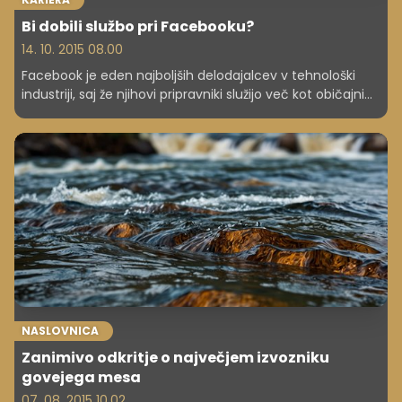
Bi dobili službo pri Facebooku?
14. 10. 2015 08.00
Facebook je eden najboljših delodajalcev v tehnološki
industriji, saj že njihovi pripravniki služijo več kot običajni
ljudje. A ni tako enostavno dobiti službe pri njih, poleg
izobrazbe in izkušenj je treba znati odgovoriti še na nekaj
zapletenih vprašanj.
NASLOVNICA
Zanimivo odkritje o največjem izvozniku
govejega mesa
07. 08. 2015 10.02