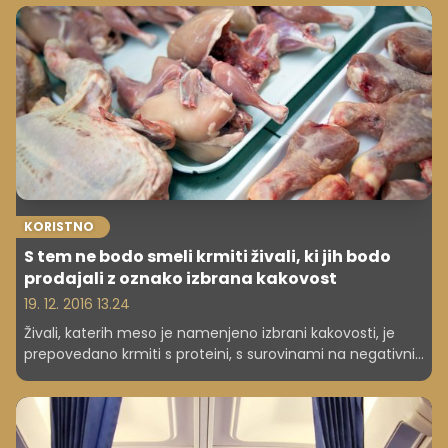
trendi po svetu?
KORISTNO
S tem ne bodo smeli krmiti živali, ki jih bodo
prodajali z oznako izbrana kakovost
19. 12. 2016 13.24
Živali, katerih meso je namenjeno izbrani kakovosti, je
prepovedano krmiti s proteini, s surovinami na negativni
listi, kot je ribja moka. Transport ne sme biti daljši od 200
kilometrov, na vsakem predpakiranem mesu bo
naveden rejec.