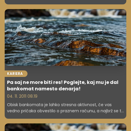
evrov. Poglejte, na katero mesto seznama najbogatejših
živali se je uvrstil.
KARIERA
Pa saj ne more biti res! Poglejte, kaj mu je dal
bankomat namesto denarja!
04. 11. 2011 08.19
Obisk bankomata je lahko stresna aktivnost, če vas
vedno pričaka obvestilo o praznem računu, a najbrž se ta
izkušnja ne da primerjati s šokom, ki ga je doživel Španec.