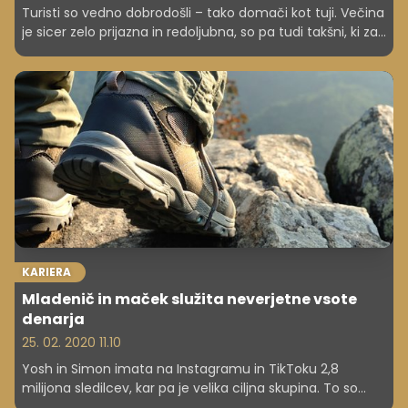
Turisti so vedno dobrodošli – tako domači kot tuji. Večina
je sicer zelo prijazna in redoljubna, so pa tudi takšni, ki za
seboj pustijo pravo razdejanje.
KARIERA
Mladenič in maček služita neverjetne vsote
denarja
25. 02. 2020 11.10
Yosh in Simon imata na Instagramu in TikToku 2,8
milijona sledilcev, kar pa je velika ciljna skupina. To so
odkrila tudi podjetja, ki jima plačujeta vrtoglave zneske za