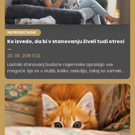
NEPREMIČNINE
Ko izvedo, da bi v stanovanju živeli tudi otroci
...
29. 08. 2018 11.32
Lastniki stanovanj bodoče najemnike izprašajo vse
mogoče: kje so v službi, koliko zaslužijo, zakaj so samski.
Težko se je dogovoriti že za ogled. V najemnih
stanovanjih so nezaželeni kadilci, domače živali in tudi
otroci.