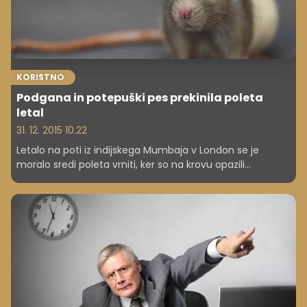
KORISTNO
Podgana in potepuški pes prekinila poleta
letal
31. 12. 2015 10.22
Letalo na poti iz indijskega Mumbaja v London se je
moralo sredi poleta vrniti, ker so na krovu opazili
podgano. Na še enem indijskem letalu pa je vzlet prekinil
potepuški pes.