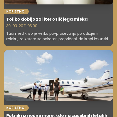
KORISTNO
Toliko dobijo za liter osličjega mleka
30. 03. 2021 05.00
Tudi med krizo je veliko povpraševanja po osličjem
mleku, za katero so nekateri prepričani, da krepi imunski
sistem.
KORISTNO
Potniki iz nočne more: kdo na zasebnih letalih