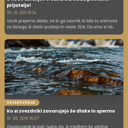
prijatelje!
20. 01. 2011 10.14
Vzrok prejema darila: če bi ga zavrnili, bi bila to sramota
za tistega, ki darilo podarja in vlado ZDA. Da smo si ob
prebiranju dokumenta torej na jasnem, da ne gre za
podkupnino!
ZAVAROVANJA
Ko si zvezdniki zavarujejo še dlake in spermo
10. 08. 2010 16.07
Zavarovanje je pač nujno zlo. A medtem ko večina