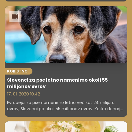
oglaševanje. Le kdo ne bi spremljal mladeniča, ki se s
svojim mačkom odpravi na pohode v hribe?
KORISTNO
Slovenci za pse letno namenimo okoli 55
milijonov evrov
17. 01. 2020 10.42
Evropejci za pse namenimo letno več kot 24 milijard
evrov, Slovenci pa okoli 55 milijonov evrov. Koliko denarja
boste porabili za psa, je odvisno od njegove velikosti.