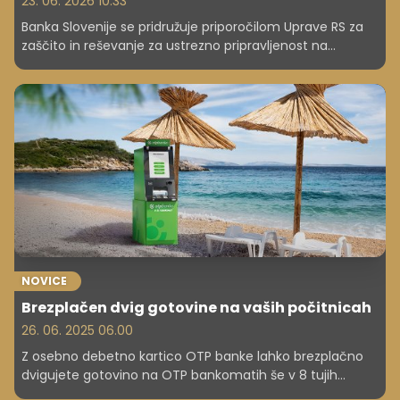
23. 06. 2026 10.33
Banka Slovenije se pridružuje priporočilom Uprave RS za
zaščito in reševanje za ustrezno pripravljenost na
morebitne motnje v delovanju infrastrukture, ki so lahko
posledica geopolitičnih napetosti, kibernetskih tveganj in
vremenskih ujm. Tako bo lahko imel uporabnik vedno na
voljo več možnosti za elektronsko plačevanje in določen
znesek gotovine.
NOVICE
Brezplačen dvig gotovine na vaših počitnicah
26. 06. 2025 06.00
Z osebno debetno kartico OTP banke lahko brezplačno
dvigujete gotovino na OTP bankomatih še v 8 tujih
državah