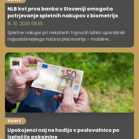
NLB kot prva banka v Sloveniji omogoča
potrjevanje spletnih nakupov z biometrijo
15. 10. 2020 08.55
Spletne nakupe pri nekaterih trgovcih lahko uporabniki
najsodobnejšega načina plačevanja – mobilne
denarnice NLB Pay odslej potrdijo tudi s katerim od
biometričnih podatkov, torej z uporabo prstnega odtisa
ali prepoznavo obraza.
BANKE
Upokojenci naj ne hodijo v poslovalnico po
izplačilo pokojnine