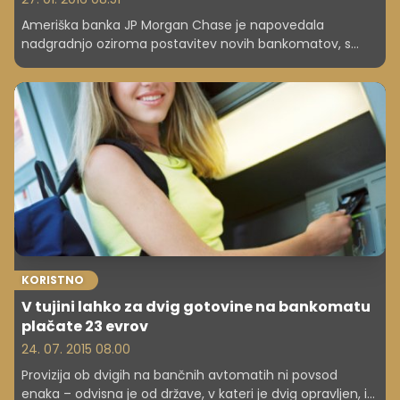
Ameriška banka JP Morgan Chase je napovedala
nadgradnjo oziroma postavitev novih bankomatov, s
katerih bo mogoče dvigati gotovino brez bančnih kartic.
KORISTNO
V tujini lahko za dvig gotovine na bankomatu
plačate 23 evrov
24. 07. 2015 08.00
Provizija ob dvigih na bančnih avtomatih ni povsod
enaka – odvisna je od države, v kateri je dvig opravljen, in