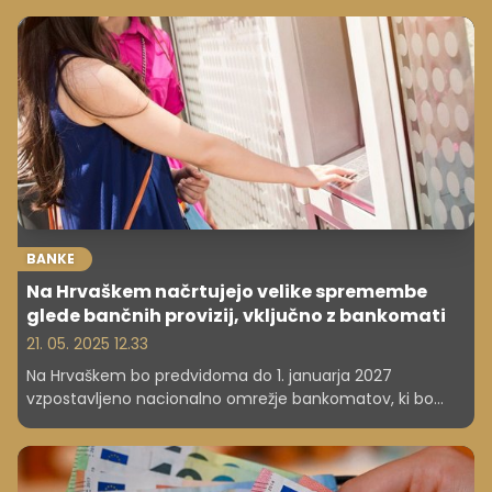
BANKE
Na Hrvaškem načrtujejo velike spremembe
glede bančnih provizij, vključno z bankomati
21. 05. 2025 12.33
Na Hrvaškem bo predvidoma do 1. januarja 2027
vzpostavljeno nacionalno omrežje bankomatov, ki bo
omogočalo brezplačen dvig gotovine. Rešitev je del
predloga zakona, ki je že v parlamentarni obravnavi in
predvideva tudi brezplačno vodenje računa, po
navedbah vlade pa bo olajšal dostop do osnovnih