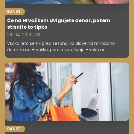
BANKE
Če na Hrvaškem dvigujete denar, potem
stisnite to tipko
26. 04. 2019 11.23
Vsako leto se tik pred sezono, ko Slovenci množično
deremo na Hrvaško, poraja vprašanje - kako na
hrvaškem bankomatu dvigniti denar? S konverzijo ali
brez?
BANKE