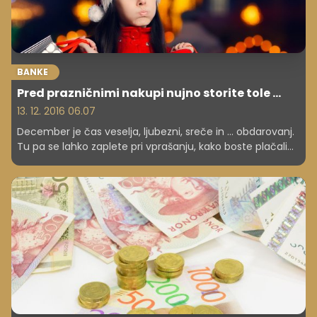
BANKE
Pred prazničnimi nakupi nujno storite tole ...
13. 12. 2016 06.07
December je čas veselja, ljubezni, sreče in ... obdarovanj.
Tu pa se lahko zaplete pri vprašanju, kako boste plačali
za vsa darila. A ne skrbite, saj imate lahko zdaj vedno do
15.000 evrov kredita v žepu!