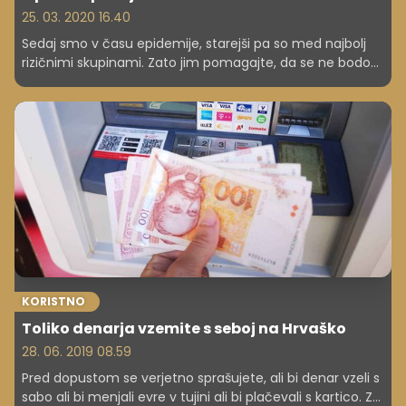
25. 03. 2020 16.40
Sedaj smo v času epidemije, starejši pa so med najbolj
rizičnimi skupinami. Zato jim pomagajte, da se ne bodo
po nepotrebnem izpostavljali zdravstvenim tveganjem in
jim bo pot v poslovalnico prihranjena.
KORISTNO
Toliko denarja vzemite s seboj na Hrvaško
28. 06. 2019 08.59
Pred dopustom se verjetno sprašujete, ali bi denar vzeli s
sabo ali bi menjali evre v tujini ali bi plačevali s kartico. Za