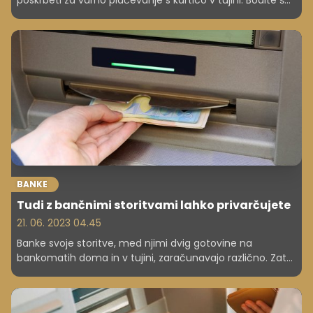
poskrbeti za varno plačevanje s kartico v tujini. Bodite še
posebej pozorni na to!
BANKE
Tudi z bančnimi storitvami lahko privarčujete
21. 06. 2023 04.45
Banke svoje storitve, med njimi dvig gotovine na
bankomatih doma in v tujini, zaračunavajo različno. Zato
zveza potrošnikov in združenje bank svetujeta
potrošnikom, naj cene vnaprej preverijo pri svojih bankah.
Dvig na napačnem bankomatu ali z napačno kartico je