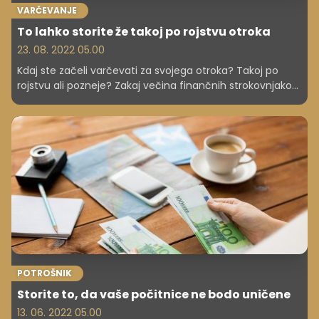
VARČEVANJE
To lahko storite že takoj po rojstvu otroka
23. 08. 2022 05.00
Kdaj ste začeli varčevati za svojega otroka? Takoj po
rojstvu ali pozneje? Zakaj večina finančnih strokovnjakov
meni, da je s tem varčevanjem najbolje začeti čim prej?
POTROŠNIK
Storite to, da vaše počitnice ne bodo uničene
13. 06. 2022 05.00