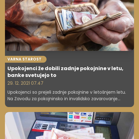
VARNA STAROST
Upokojenci že dobili zadnje pokojnine v letu,
banke svetujejo to
29. 12. 2021 07.47
Upokojenci so prejeli zadnje pokojnine v letošnjem letu.
Na Zavodu za pokojninsko in invalidsko zavarovanje
Slovenije (ZPIZ) tako ohranjajo dosedanjo dolgoletno
prakso, da v decembru zaradi praznikov ne čakajo z
izplačilom na zadnji delovni dan v mesecu.