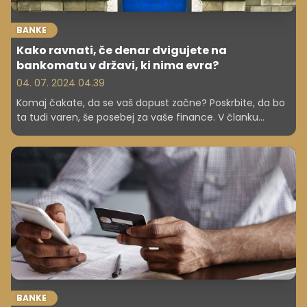
BANKE
Kako ravnati, če denar dvigujete na
bankomatu v državi, ki nima evra?
04. 07. 2024 04.39
Komaj čakate, da se vaš dopust začne? Poskrbite, da bo
ta tudi varen, še posebej za vaše finance. V članku
preverite, kako poskrbeti, da boste dobili največ pri
konverziji valute, če se odpravljate na območje, kjer ni
evra.
BANKE