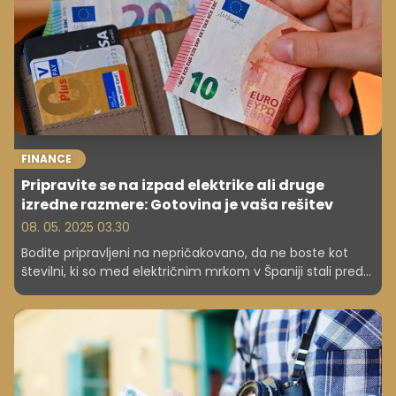
bančnih storitev.
FINANCE
Pripravite se na izpad elektrike ali druge
izredne razmere: Gotovina je vaša rešitev
08. 05. 2025 03.30
Bodite pripravljeni na nepričakovano, da ne boste kot
številni, ki so med električnim mrkom v Španiji stali pred
bankami in čakali na dvig gotovine. Kakšna je optimalna
količina denarja, ki jo morate imeti doma. Kje hraniti
denar?