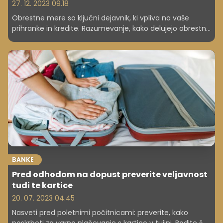
27. 12. 2023 09.18
Obrestne mere so ključni dejavnik, ki vpliva na vaše
prihranke in kredite. Razumevanje, kako delujejo obrestne
mere in kakšen vpliv imajo na vaše financiranje, je
pomembno za sprejemanje informiranih odločitev glede
upravljanja vašega denarja.
BANKE
Pred odhodom na dopust preverite veljavnost
tudi te kartice
20. 07. 2023 04.45
Nasveti pred poletnimi počitnicami: preverite, kako