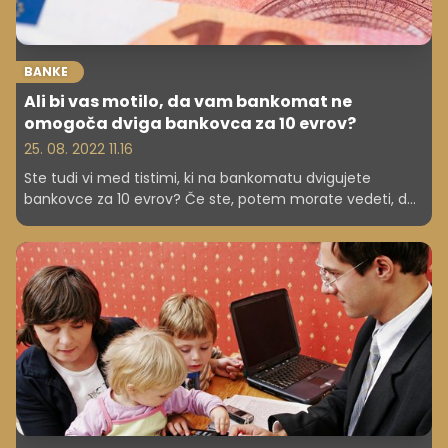
BANKE
Ali bi vas motilo, da vam bankomat ne
omogoča dviga bankovca za 10 evrov?
25. 08. 2022 11.16
Ste tudi vi med tistimi, ki na bankomatu dvigujete
bankovce za 10 evrov? Če ste, potem morate vedeti, da
to ne bo več mogoče na vseh bankomatih.