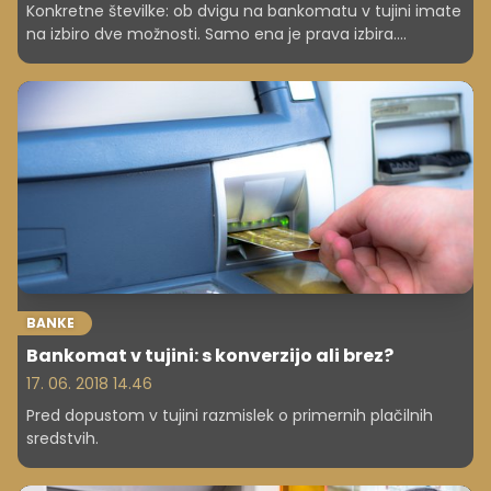
Konkretne številke: ob dvigu na bankomatu v tujini imate
na izbiro dve možnosti. Samo ena je prava izbira.
Preverite, koliko lahko izgubite, če ne veste, katera!
BANKE
Bankomat v tujini: s konverzijo ali brez?
17. 06. 2018 14.46
Pred dopustom v tujini razmislek o primernih plačilnih
sredstvih.