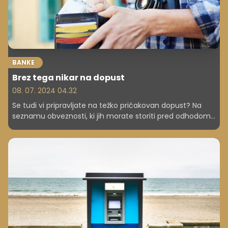
BANKE
Brez tega nikar na dopust
08. 07. 2024 04.32
Se tudi vi pripravljate na težko pričakovan dopust? Na
seznamu obveznosti, ki jih morate storiti pred odhodom,
odkljukajte tudi to!