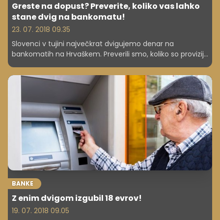
Greste na dopust? Preverite, koliko vas lahko
stane dvig na bankomatu!
23. 07. 2018 09.35
Slovenci v tujini največkrat dvigujemo denar na
bankomatih na Hrvaškem. Preverili smo, koliko so provizije
ob dvigu, če se vam izplača menjati evre v kune in če
vam ob plačilu v trgovini kaj zaračunajo. Pa še nekaj -
nikar ne dvigujte gotovine s kreditnimi karticami!
BANKE
Z enim dvigom izgubil 18 evrov!
19. 07. 2018 09.05