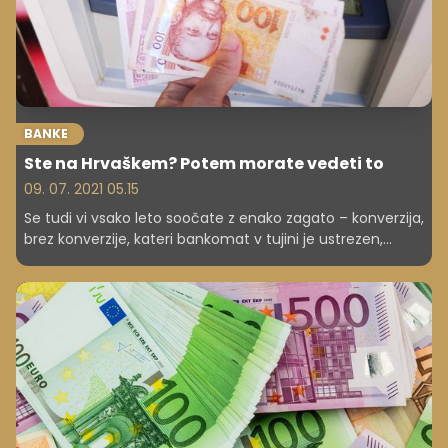
BANKE
Ste na Hrvaškem? Potem morate vedeti to
09. 07. 2021 05.15
Se tudi vi vsako leto soočate z enako zagato – konverzija,
brez konverzije, kateri bankomat v tujini je ustrezen,
kateri ne ...