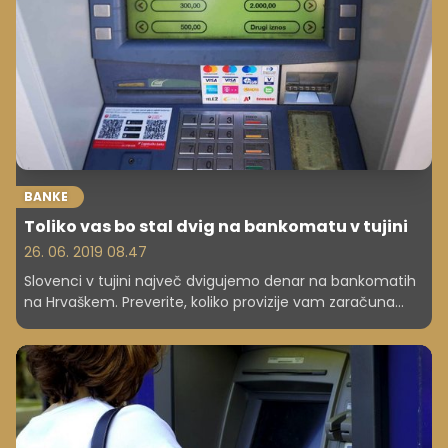
BANKE
Toliko vas bo stal dvig na bankomatu v tujini
26. 06. 2019 08.47
Slovenci v tujini največ dvigujemo denar na bankomatih
na Hrvaškem. Preverite, koliko provizije vam zaračuna
banka ob dvigu in koliko denarja lahko največ dvignete.
Pa še nekaj - bolje bo, če ne dvigujete gotovine s
kreditnimi karticami!