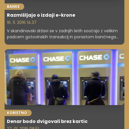
BANKE
Razmišljajo o izdaji e-krone
16. 11. 2016 14.37
V skandinavski državi se v zadnjih letih soočajo z velikim
padcem gotovinskih transakcij in porastom bančnega
poslovanja. E-krona sicer ne bi nadomestila gotovine, bi
pa služila kot dopolnitev valuti.
KORISTNO
Denar bodo dvigovali brez kartic
27. 01. 2016 08.51