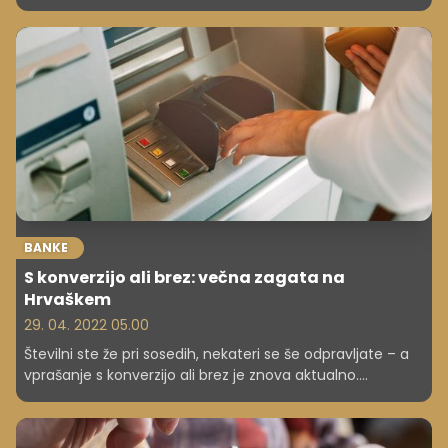
biti pozoren?
BANKE
S konverzijo ali brez: večna zagata na
Hrvaškem
29. 04. 2022 05.00
Številni ste že pri sosedih, nekateri se še odpravljate – a
vprašanje s konverzijo ali brez je znova aktualno.
Poglejmo torej, kako ravnati na Hrvaškem, ko dvigujete
denar na bankomatu.