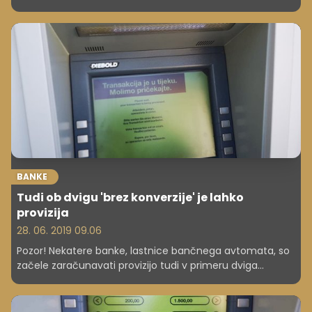
nasvet smo povprašali bančnike.
BANKE
Tudi ob dvigu 'brez konverzije' je lahko
provizija
28. 06. 2019 09.06
Pozor! Nekatere banke, lastnice bančnega avtomata, so
začele zaračunavati provizijo tudi v primeru dviga
gotovine brez konverzije. Preverite, kako se lahko
izognete dodatnim stroškom!