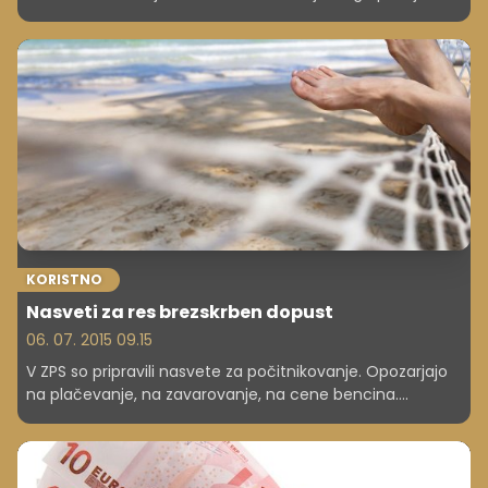
od vrste kartice. Ob dvigu gotovine na Hrvaškem plačate
banki odstotek zneska oziroma okoli dva evra.
KORISTNO
Nasveti za res brezskrben dopust
06. 07. 2015 09.15
V ZPS so pripravili nasvete za počitnikovanje. Opozarjajo
na plačevanje, na zavarovanje, na cene bencina.
Svetujejo tudi glede nakupa vinjet in cen mobilnega
gostovanja.