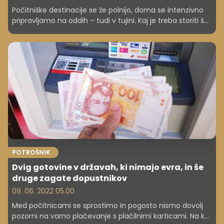
Počitniške destinacije se že polnijo, doma se intenzivno
pripravljamo na oddih – tudi v tujini. Kaj je treba storiti še
pred odhodom, da vaše počitnice ne bodo po
nepotrebnem uničene?
POTROŠNIK
Dvig gotovine v državah, ki nimajo evra, in še
druge zagate dopustnikov
09. 06. 2022 05.00
Med počitnicami se sprostimo in pogosto nismo dovolj
pozorni na varno plačevanje s plačilnimi karticami. Na kaj