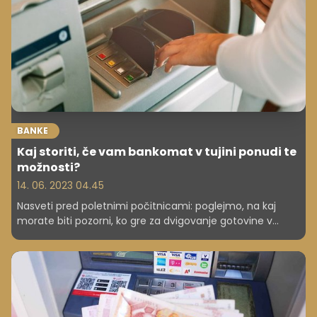
lahko precej drag.
BANKE
Kaj storiti, če vam bankomat v tujini ponudi te
možnosti?
14. 06. 2023 04.45
Nasveti pred poletnimi počitnicami: poglejmo, na kaj
morate biti pozorni, ko gre za dvigovanje gotovine v
državah, ki nimajo evra.