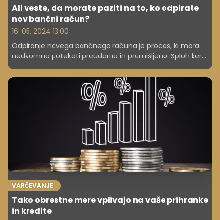
Ali veste, da morate paziti na to, ko odpirate
nov bančni račun?
16. 05. 2024 13.00
Odpiranje novega bančnega računa je proces, ki mora
nedvomno potekati preudarno in premišljeno. Sploh ker
bo izbira banke vplivala na vaše vsakodnevne transakcije
in finančno varnost, od kakovosti, varnosti pa vse do
raznolikosti storitev. Pri izbiri banke in odprtju računa je
treba upoštevati kar nekaj dejavnikov, ki bodo nedvomno
zagotovili brezskrbno upravljanje s financami in
zadovoljstvo na dolgi rok.
VARČEVANJE
Tako obrestne mere vplivajo na vaše prihranke
in kredite