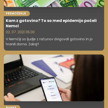
PREMOŽENJE
Kam z gotovino? To so med epidemijo počeli
Nemci
02. 07. 2021 05.00
V Nemčiji so ljudje z računov dvigovali gotovino in jo
hranili doma. Zakaj?
BANKE