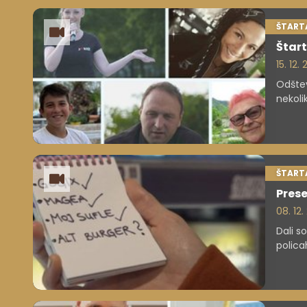
ŠTARTA
Štart
15. 12. 
Odštev
nekoli
ŠTARTA
Prese
08. 12.
Dali so
polica
Altbur