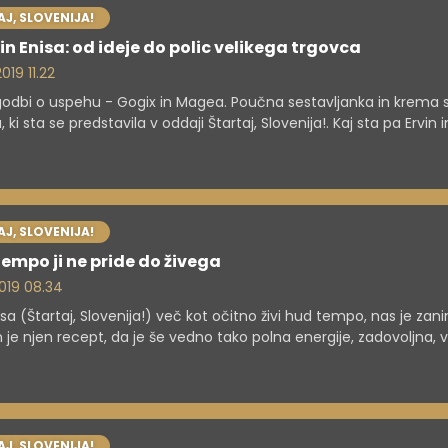
J, SLOVENIJA!
 in Enisa: od ideje do polic velikega trgovca
2019 11.22
odbi o uspehu - Gogix in Magea. Poučna sestavljanka in krema 
, ki sta se predstavila v oddaji Štartaj, Slovenija!. Kaj sta pa Ervin 
la novinarjem oddaje Svet na Kanalu A, si poglejte v prispevku.
J, SLOVENIJA!
empo ji ne pride do živega
 2019 08.34
isa (Štartaj, Slovenija!) več kot očitno živi hud tempo, nas je zan
 je njen recept, da je še vedno tako polna energije, zadovoljna, v
na ...
J, SLOVENIJA!