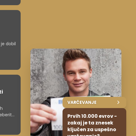
je dobil
ti
VARČEVANJE
ih
reberite
Prvih 10.000 evrov -
zakaj je ta znesek
ključen za uspešno