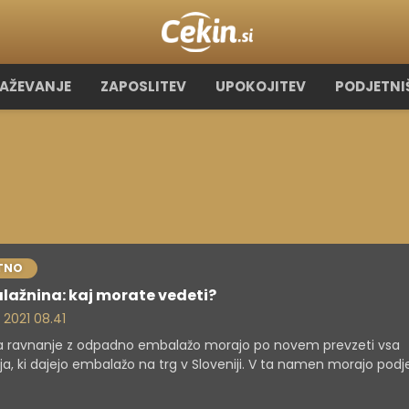
RAŽEVANJE
ZAPOSLITEV
UPOKOJITEV
PODJETNI
TNO
lažnina: kaj morate vedeti?
. 2021 08.41
za ravnanje z odpadno embalažo morajo po novem prevzeti vsa
ja, ki dajejo embalažo na trg v Sloveniji. V ta namen morajo podj
neje do 24. maja skleniti pogodbo s shemo za ravnanje z odpad
ažo.