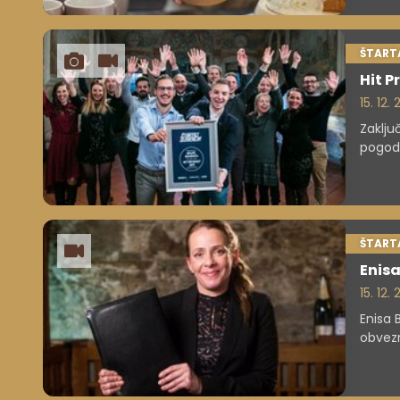
ŠTARTA
Hit Pr
15. 12.
Zaklju
pogodb
ŠTARTA
Enisa
15. 12.
Enisa 
obvezno
v član