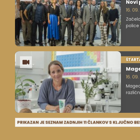
Novi 
16. 09
Začelo 
police 
ŠTARTA
Mag
16. 09
Magea 
različ
trave.
na del
mišičn
izčrpa
PRIKAZAN JE SEZNAM ZADNJIH 11 ČLANKOV S KLJUČNO B