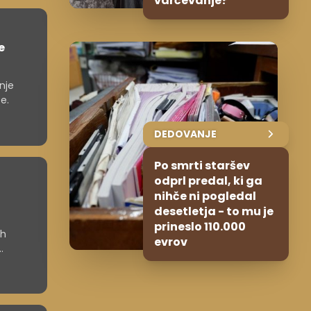
varčevanje?
e
nje
e.
DEDOVANJE
Po smrti staršev
odprl predal, ki ga
nihče ni pogledal
desetletja - to mu je
prineslo 110.000
ih
evrov