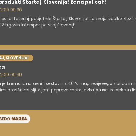
produkti Štartaj, Slovenija! že na policah!
. 2019 09.36
se je! Letošnji podjetniki Štartaj, Slovenija! so svoje izdelke zložili
12 trgovin Interspar po vsej Sloveniji!
J, SLOVENIJA!
ea
. 2019 09.30
je krema iz naravnih sestavin s 40 % magnezijevega klorida in št
nimi eteričnimi olji: oljem poprove mete, evkaliptusa, zelenke in 
 Ključna sestavina, magnezij, je eden pomembnejših mineralov, ki
ovanje našega telesa. Sestavine kreme Magea omilijo težave z
imi in menstrualnimi krči ter pomagajo pri nespečnosti, utrujenos
nosti.
ESEDO
MAGEA
.