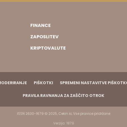
FINANCE
ZAPOSLITEV
KRIPTOVALUTE
MODERIRANJE
PIŠKOTKI
SPREMENI NASTAVITVE PIŠKOT
PRAVILA RAVNANJA ZA ZAŠČITO OTROK
ISSN 2630-1679 © 2025, Cekin.si, Vse pravice pridržane
Verzija: 1879