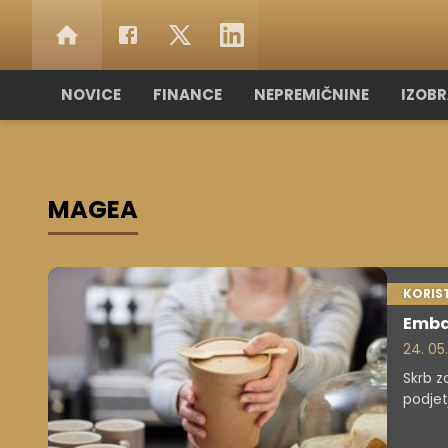
NOVICE
FINANCE
NEPREMIČNINE
IZOB
MAGEA
KORIS
Emba
24. 05
Skrb 
podjet
najkas
embal