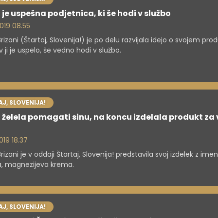
 je uspešna podjetnica, ki še hodi v službo
 2019 08.55
Brizani (Štartaj, Slovenija!) je po delu razvijala idejo o svojem pro
 ji je uspelo, še vedno hodi v službo.
J, SLOVENIJA!
 želela pomagati sinu, na koncu izdelala produkt za 
 2019 18.37
Brizani je v oddaji Štartaj, Slovenija! predstavila svoj izdelek z im
, magnezijeva krema.
J, SLOVENIJA!