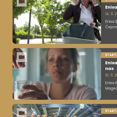
Enisa
14. 11.
Enisa 
Čeprav
ŠTARTA
Enisa
nas
10. 11.
Enisa 
Magea
ŠTARTA