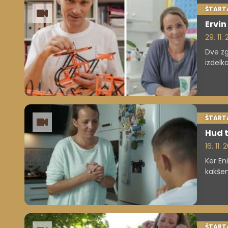
ŠTARTA
Ervin
29. 11. 
Dve zg
izdelka
poveda
ŠTARTA
Hud t
16. 11.
Ker En
kakšen
pozitiv
ŠTARTA