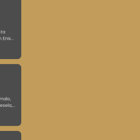
sta
in Enisa
imalo,
esela,