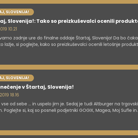
J, SLOVENIJA!
aj, Slovenija!: Tako so preizkuševalci ocenili produkt
2019 10.21
amo zadnje ure do finalne oddaje Štartaj, Slovenija! Da bo čaka
ko lažje, si poglejte, kako so preizkuševalci ocenili letošnje produkt
J, SLOVENIJA!
nečenje v Štartaj, Slovenija!
 2019 18.16
 vse od sebe ... in uspelo jim je. Sedaj je tudi Altburger na trgovsk
h. Poglejte si, kaj so posneli podjetniki GOGIX, Magea, Moj Sufle in
ger.