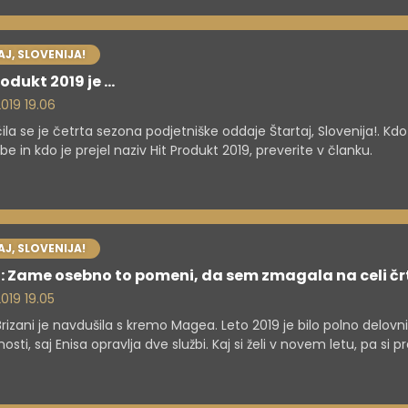
J, SLOVENIJA!
odukt 2019 je ...
 2019 19.06
čila se je četrta sezona podjetniške oddaje Štartaj, Slovenija!. Kdo 
e in kdo je prejel naziv Hit Produkt 2019, preverite v članku.
J, SLOVENIJA!
: Zame osebno to pomeni, da sem zmagala na celi čr
 2019 19.05
Brizani je navdušila s kremo Magea. Leto 2019 je bilo polno delovn
sti, saj Enisa opravlja dve službi. Kaj si želi v novem letu, pa si p
ku.