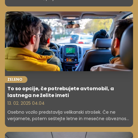
Seveda je možno tudi napredovanje, če se zaposleni želi
dodatno izobraževati.
ZELENO
To so opcije, če potrebujete avtomobil, a
lastnega ne želite imeti
13. 02. 2025 04.04
Osebno vozilo predstavlja velikanski strošek. Če ne
verjamete, potem seštejte letne in mesečne obveznosti
ter dodajte stroške rednega in nenačrtovanega
servisiranja. Nato razmislite, ali si lahko avtomobil