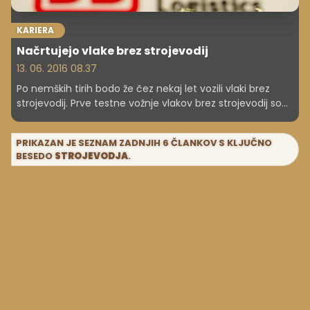
KARIERA
Načrtujejo vlake brez strojevodij
13. 06. 2016 08.37
Po nemških tirih bodo že čez nekaj let vozili vlaki brez
strojevodij. Prve testne vožnje vlakov brez strojevodij so
načrtovane letos jeseni na 30 kilometrov dolgi progi na
vzhodu države.
PRIKAZAN JE SEZNAM ZADNJIH 6 ČLANKOV S KLJUČNO
BESEDO
STROJEVODJA
.