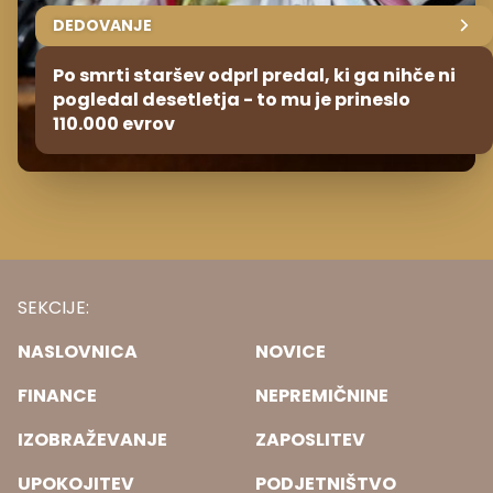
DEDOVANJE
Po smrti staršev odprl predal, ki ga nihče ni
pogledal desetletja - to mu je prineslo
110.000 evrov
SEKCIJE:
NASLOVNICA
NOVICE
FINANCE
NEPREMIČNINE
IZOBRAŽEVANJE
ZAPOSLITEV
UPOKOJITEV
PODJETNIŠTVO