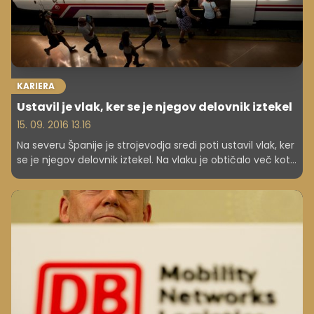
KARIERA
Ustavil je vlak, ker se je njegov delovnik iztekel
15. 09. 2016 13.16
Na severu Španije je strojevodja sredi poti ustavil vlak, ker
se je njegov delovnik iztekel. Na vlaku je obtičalo več kot
100 potnikov, ki so jih do cilja prepeljali z avtobusi.