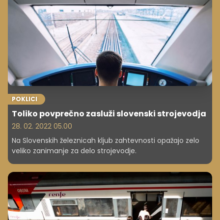
resnično privoščite.
POKLICI
Toliko povprečno zasluži slovenski strojevodja
28. 02. 2022 05.00
Na Slovenskih železnicah kljub zahtevnosti opažajo zelo
veliko zanimanje za delo strojevodje.