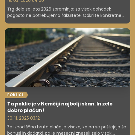
19. 03. 2026 04.00
Trg dela se leta 2026 spreminja: za visok dohodek
pogosto ne potrebujemo fakultete. Odkrijte konkretne
poklice, ki z dobrim plačilom, brez diplome, preoblikujejo
življenja in nudijo stabilno prihodnost. Osredotočamo se
na realne primere, ki prinašajo finančni uspeh.
POKLICI
Ta poklic je v Nemčiji najbolj iskan. In zelo
dobro plačan!
30. 11. 2025 03.12
Že izhodiščna bruto plača je visoka, ko pa se prištejejo še
bonusi in dodatki, pa je mesečni znesek zelo visok.