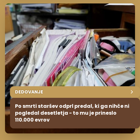
DEDOVANJE
Po smrti staršev odprl predal, ki ga nihče ni
pogledal desetletja - to mu je prineslo
110.000 evrov