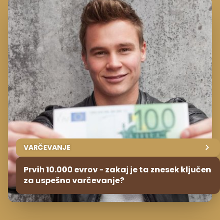
VARČEVANJE
Prvih 10.000 evrov - zakaj je ta znesek ključen
za uspešno varčevanje?