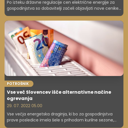
Po izteku državne regulacije cen električne energije za
gospodinjstva so dobavitelji začeli objavljati nove cenike,
ki veljajo od 1. marca. Objavila sta jih tudi ECE in Energija
plus, ki sta cene v primerjavi z rednimi ceniki znižala za 30
odstotkov. Prve položnice z novimi cenami bodo
uporabniki prejeli aprila.
POTROŠNIK
Vse več Slovencev išče alternativne načine
ogrevanja
29. 07. 2022 05.00
Vse večja energetska draginja, ki bo za gospodinjstva
prave posledice imela šele s prihodom kurilne sezone,
ljudi sili v razmislek o alternativnih načinih ogrevanja. Ob