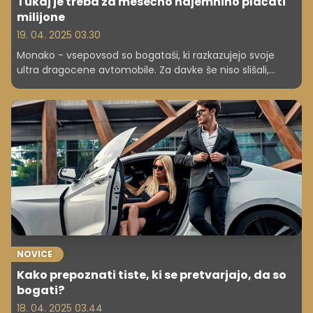
Tukaj je treba za mesečno najemnino plačati
milijone
19. 04. 2025 03.30
Monako - vsepovsod so bogataši, ki razkazujejo svoje
ultra dragocene avtomobile. Za davke še niso slišali,
stanovanja pa oddajajo za ... 2,7 milijona dolarjev (2,37
milijona evrov).
NOVICE
Kako prepoznati tiste, ki se pretvarjajo, da so
bogati?
18. 04. 2025 03.44