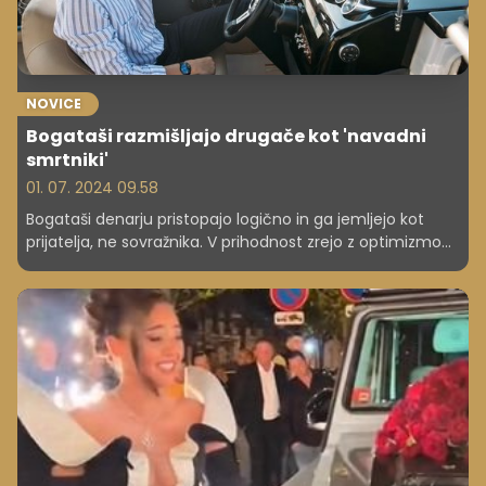
NOVICE
Bogataši razmišljajo drugače kot 'navadni
smrtniki'
01. 07. 2024 09.58
Bogataši denarju pristopajo logično in ga jemljejo kot
prijatelja, ne sovražnika. V prihodnost zrejo z optimizmom
in radi tvegajo. Kaj počnejo narobe "navadni smrtniki"?