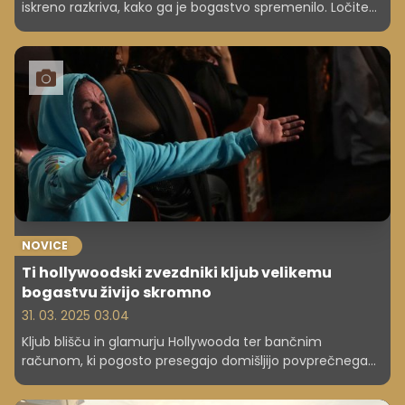
iskreno razkriva, kako ga je bogastvo spremenilo. Ločitev
staršev, izolacija in občutek krivde so le del zgodbe.
NOVICE
Ti hollywoodski zvezdniki kljub velikemu
bogastvu živijo skromno
31. 03. 2025 03.04
Kljub blišču in glamurju Hollywooda ter bančnim
računom, ki pogosto presegajo domišljijo povprečnega
človeka, nekateri zvezdniki stojijo z obema nogama trdno
na tleh. Daleč od zasebnih letal in dizajnerskih oblek si ti