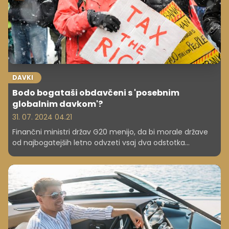
DAVKI
Bodo bogataši obdavčeni s 'posebnim
globalnim davkom'?
31. 07. 2024 04.21
Finančni ministri držav G20 menijo, da bi morale države
od najbogatejših letno odvzeti vsaj dva odstotka
njihovega premoženja. ZDA temu, pričakovano,
nasprotujejo.