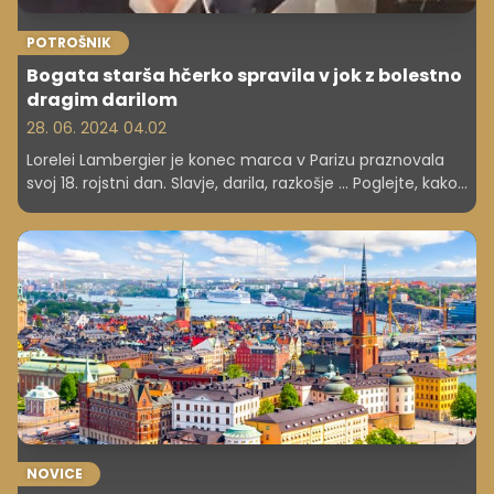
POTROŠNIK
Bogata starša hčerko spravila v jok z bolestno
dragim darilom
28. 06. 2024 04.02
Lorelei Lambergier je konec marca v Parizu praznovala
svoj 18. rojstni dan. Slavje, darila, razkošje ... Poglejte, kako
praznujejo bogati.
NOVICE