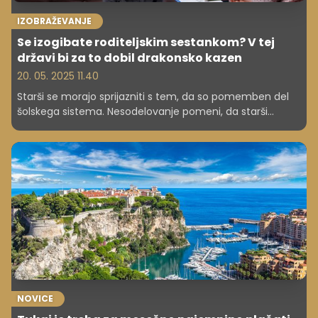
IZOBRAŽEVANJE
Se izogibate roditeljskim sestankom? V tej
državi bi za to dobil drakonsko kazen
20. 05. 2025 11.40
Starši se morajo sprijazniti s tem, da so pomemben del
šolskega sistema. Nesodelovanje pomeni, da starši
lastnega otroka pustijo na cedilu, meni strokovnjak. Se
strinjate?
NOVICE