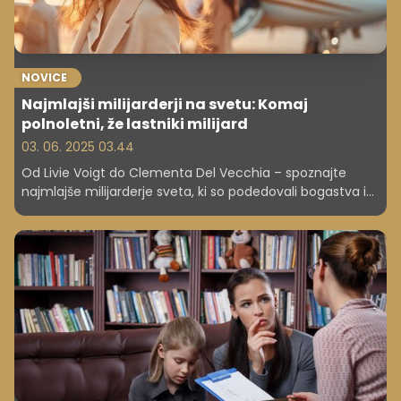
NOVICE
Najmlajši milijarderji na svetu: Komaj
polnoletni, že lastniki milijard
03. 06. 2025 03.44
Od Livie Voigt do Clementa Del Vecchia – spoznajte
najmlajše milijarderje sveta, ki so podedovali bogastva in
že živijo v razkošju.