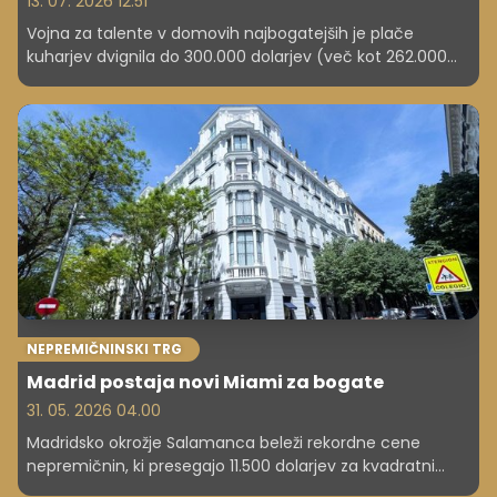
13. 07. 2026 12.51
Vojna za talente v domovih najbogatejših je plače
kuharjev dvignila do 300.000 dolarjev (več kot 262.000
evrov), saj bogati vse bolj cenijo diskretnost in visoko
kakovost.
NEPREMIČNINSKI TRG
Madrid postaja novi Miami za bogate
31. 05. 2026 04.00
Madridsko okrožje Salamanca beleži rekordne cene
nepremičnin, ki presegajo 11.500 dolarjev za kvadratni
meter (9.900 evrov), saj tuji kupci izpodrivajo lokalno