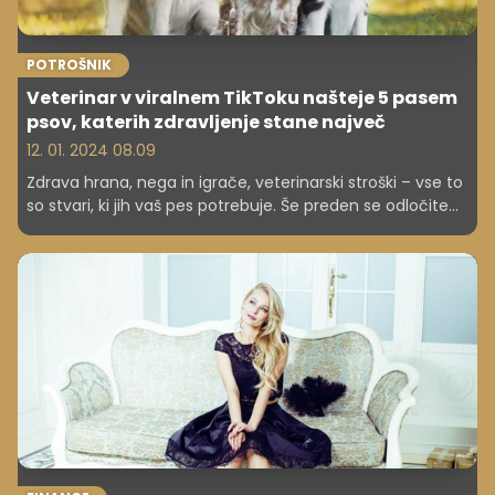
POTROŠNIK
Veterinar v viralnem TikToku našteje 5 pasem
psov, katerih zdravljenje stane največ
12. 01. 2024 08.09
Zdrava hrana, nega in igrače, veterinarski stroški – vse to
so stvari, ki jih vaš pes potrebuje. Še preden se odločite
za pasmo, bi bilo pamezno preverite, koliko vas bo stala
oskrba. Nekatere pasme psov so namreč dražje.