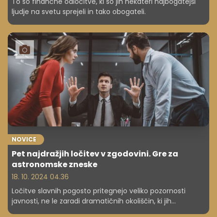
To so finančne odločitve, ki so jih nekateri najbogatejši
ljudje na svetu sprejeli in tako obogateli.
NOVICE
Pet najdražjih ločitev v zgodovini. Gre za
astronomske zneske
18. 10. 2024 04.36
Ločitve slavnih pogosto pritegnejo veliko pozornosti
javnosti, ne le zaradi dramatičnih okoliščin, ki jih
spremljajo, temveč tudi zaradi astronomskih zneskov, ki