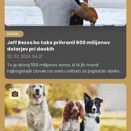
DAVKI
Jeff Bezos bo tako prihranil 600 milijonov
dolarjev pri davkih
22. 02. 2024 04.21
To je skoraj 559 milijonov evrov, ki bi jih moral
najbogatejši človek na svetu odšteti za poplačilo davkov.
A v življenju je tako, da bogataši državi plačajo nič ali
nekaj minimalnega.