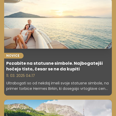
igralci in igralke izberejo bolj skromno življenje, vozijo
običajne avtomobile, nakupujejo v supermarketih in svoj
denar raje usmerjajo v humanitarne namene. Kdo so in
kako je videti njihov vsakdan?
NOVICE
Pozabite na statusne simbole. Najbogatejši
hočejo tisto, česar se ne da kupiti
11. 03. 2025 04.17
Ultrabogati so od nekdaj imeli svoje statusne simbole, na
primer torbice Hermes Birkin, ki dosegajo vrtoglave cene,
obstajajo pa tudi čakalne liste. A do nekaterih teh
simbolov so se prebili tudi povprečno bogati, kar gre
ultrabogatim v nos. Želijo namreč biti posebni.