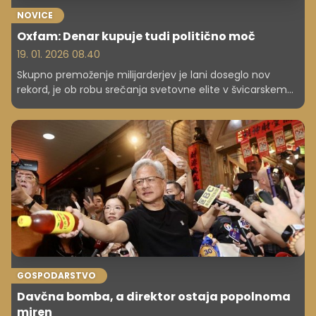
NOVICE
Oxfam: Denar kupuje tudi politično moč
19. 01. 2026 08.40
Skupno premoženje milijarderjev je lani doseglo nov
rekord, je ob robu srečanja svetovne elite v švicarskem
Davosu objavila mednarodna dobrodelna organizacija
Oxfam. Kot so posvarili, krepitev premoženja
najbogatejših predstavlja resno politično tveganje.
GOSPODARSTVO
Davčna bomba, a direktor ostaja popolnoma
miren