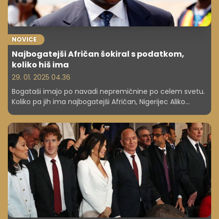
NOVICE
Najbogatejši Afričan šokiral s podatkom,
koliko hiš ima
29. 01. 2025 04.36
Bogataši imajo po navadi nepremičnine po celem svetu.
Koliko pa jih ima najbogatejši Afričan, Nigerijec Aliko
Dangote?