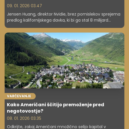
09. 01. 2026 03.47
Jensen Huang, direktor Nvidie, brez pomislekov sprejema
predlog kalifornijskega davka, ki bi ga stal 8 milijard
dolarjev (skoraj 6,9 milijarde evrov). Zakaj se ne preseli
tako kot drugi bogataši?
VARČEVANJE
Kako Američani ščitijo premoženje pred
negotovostjo?
08. 01. 2026 03.35
Odkrijte, zakaj Američani množično selijo kapital v