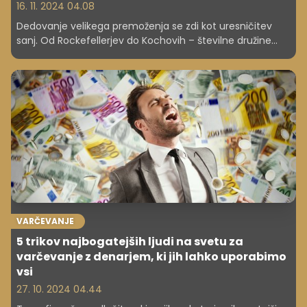
16. 11. 2024 04.08
Dedovanje velikega premoženja se zdi kot uresničitev
sanj. Od Rockefellerjev do Kochovih – številne družine
uspešno ohranjajo svoje bogastvo in ga s spretnostjo
investiranja predajajo iz generacije v generacijo, nekateri
dediči pa ga slabo upravljajo in z njim preveč razsipavajo,
kar ima posledice.
VARČEVANJE
5 trikov najbogatejših ljudi na svetu za
varčevanje z denarjem, ki jih lahko uporabimo
vsi
27. 10. 2024 04.44