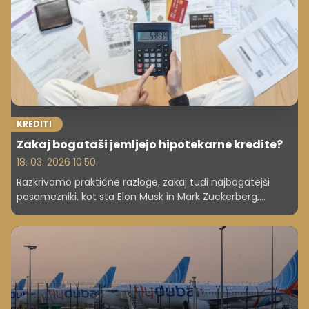
KREDITI
Zakaj bogataši jemljejo hipotekarne kredite?
18. 03. 2026 10.50
Razkrivamo praktične razloge, zakaj tudi najbogatejši
posamezniki, kot sta Elon Musk in Mark Zuckerberg,
uporabljajo hipoteke namesto gotovine za nakupe
nepremičnin. Ključna je matematika donosnosti naložb
proti stroškom kredita in izogibanje vezavi likvidnega
kapitala.