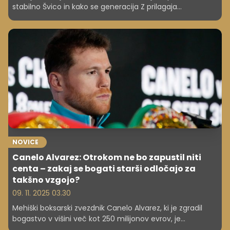
stabilno Švico in kako se generacija Z prilagaja
ekonomskim izzivom.
NOVICE
Canelo Alvarez: Otrokom ne bo zapustil niti
centa – zakaj se bogati starši odločajo za
takšno vzgojo?
09. 11. 2025 03.30
Mehiški boksarski zvezdnik Canelo Alvarez, ki je zgradil
bogastvo v višini več kot 250 milijonov evrov, je
presenetil svet z izjavo, da svojim otrokom ne bo zapustil