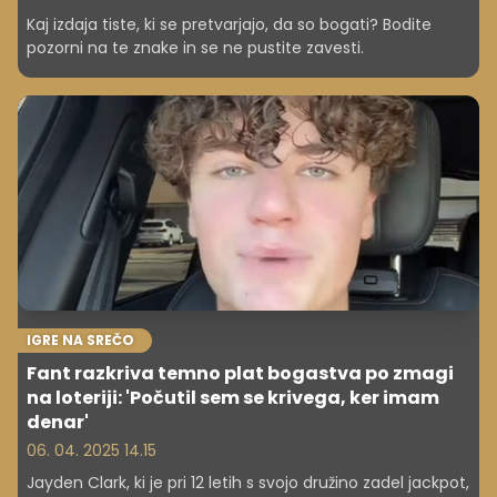
Kaj izdaja tiste, ki se pretvarjajo, da so bogati? Bodite
pozorni na te znake in se ne pustite zavesti.
IGRE NA SREČO
Fant razkriva temno plat bogastva po zmagi
na loteriji: 'Počutil sem se krivega, ker imam
denar'
06. 04. 2025 14.15
Jayden Clark, ki je pri 12 letih s svojo družino zadel jackpot,