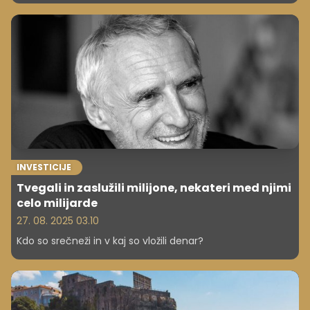
ničesar. Njegova filozofija temelji na samostojnosti,
trdem delu in osebni rasti – trend, ki ga vse pogosteje
sprejemajo tudi drugi svetovno znani bogataši, kot so
Daniel Craig, Jackie Chan in Ashton Kutcher.
INVESTICIJE
Tvegali in zaslužili milijone, nekateri med njimi
celo milijarde
27. 08. 2025 03.10
Kdo so srečneži in v kaj so vložili denar?