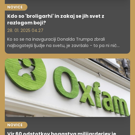
NOVICE
Kdo so 'broligarhi' in zakaj se jih svet z
razlogom boji?
28. 01. 2025 04.27
Ko so se na inavguraciji Donalda Trumpa zbrali
najbogatejši ljudje na svetu, je završalo - to pa ni nič
dobrega. Zakaj?
NOVICE
Vir 60 odstotkov bogastva milijarderjev je