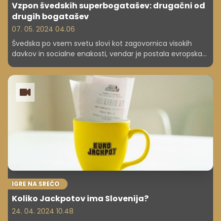
Vzpon švedskih superbogatašev: drugačni od
drugih bogatašev
07. 05. 2024 04.06
Švedska po vsem svetu slovi kot zagovornica visokih
davkov in socialne enakosti, vendar je postala evropska
vroča točka za superbogate.
IGRE NA SREČO
Koliko Jackpotov ima Slovenija?
24. 04. 2024 10.48