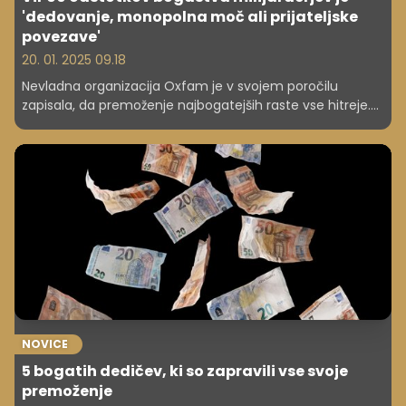
'dedovanje, monopolna moč ali prijateljske
povezave'
20. 01. 2025 09.18
Nevladna organizacija Oxfam je v svojem poročilu
zapisala, da premoženje najbogatejših raste vse hitreje.
Kako pa pridejo do tega bogastva?
NOVICE
5 bogatih dedičev, ki so zapravili vse svoje
premoženje