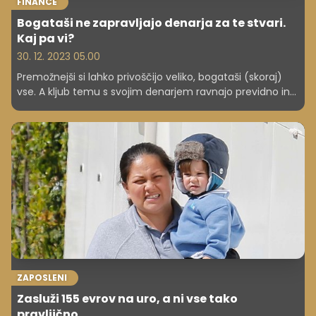
FINANCE
Bogataši ne zapravljajo denarja za te stvari.
Kaj pa vi?
30. 12. 2023 05.00
Premožnejši si lahko privoščijo veliko, bogataši (skoraj)
vse. A kljub temu s svojim denarjem ravnajo previdno in
premišljeno. Vsaj večina med njimi.
ZAPOSLENI
Zasluži 155 evrov na uro, a ni vse tako
pravljično