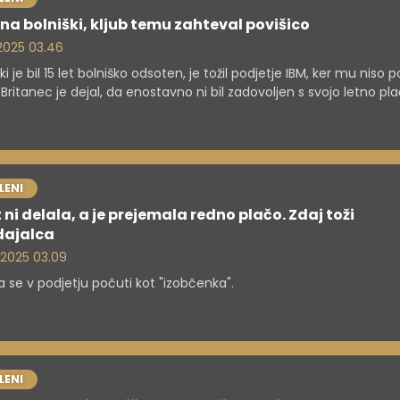
t na bolniški, kljub temu zahteval povišico
. 2025 03.46
ki je bil 15 let bolniško odsoten, je tožil podjetje IBM, ker mu niso 
 Britanec je dejal, da enostavno ni bil zadovoljen s svojo letno pla
LENI
t ni delala, a je prejemala redno plačo. Zdaj toži
dajalca
. 2025 03.09
da se v podjetju počuti kot "izobčenka".
LENI