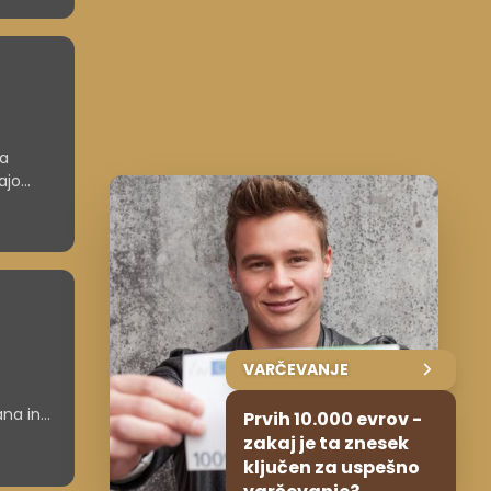
ga
ajo
u
VARČEVANJE
ana in
Prvih 10.000 evrov -
jo ob
zakaj je ta znesek
ključen za uspešno