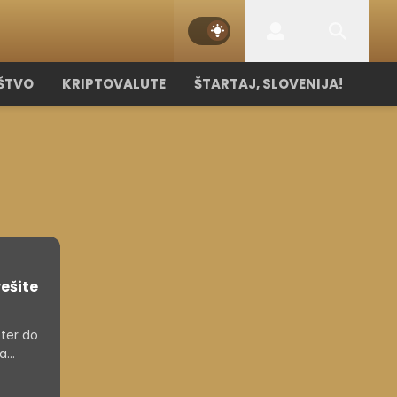
ŠTVO
KRIPTOVALUTE
ŠTARTAJ, SLOVENIJA!
rešite
 ter do
da