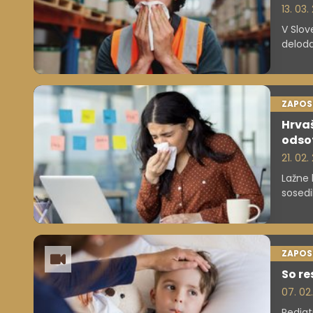
13. 03.
V Slov
deloda
odsotn
zdravs
bolniš
ZAPOS
Hrvaš
odso
21. 02
Lažne 
sosedi
resnič
ZAPOS
So re
07. 02
Pediat