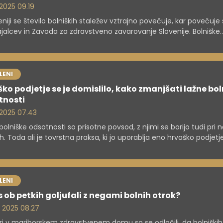
 2025 09.19
eniji se število bolniških staležev vztrajno povečuje, kar povečuje
jalcev in Zavoda za zdravstveno zavarovanje Slovenije. Bolniške
osti so večinoma upravičene, prihaja pa tudi do zlorab, ki breme
tveni sistem, delodajalce in celotno družbo. Kdo in kako odkriva 
kega staleža ter kakšne so posledice?
LENI
ko podjetje se je domislilo, kako zmanjšati lažne bol
tnosti
. 2025 07.43
bolniške odsotnosti so prisotne povsod, z njimi se borijo tudi pri n
h. Toda ali je tovrstna praksa, ki jo uporablja eno hrvaško podjetje
no smiselna in človeška?
LENI
s ob petkih goljufali z negami bolnih otrok?
. 2025 08.27
ri v mariborskem zdravstvenem domu so se odločili, da bolniških