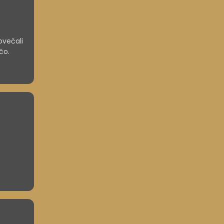
povečali
čo.