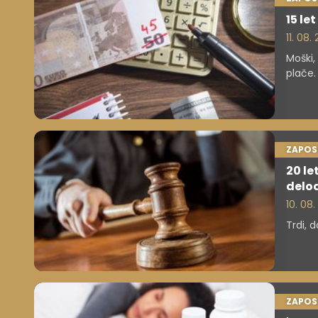
15 le
11. 08
Moški, 
plače.
ZAPOS
20 le
delo
10. 08
Trdi, 
ZAPOS