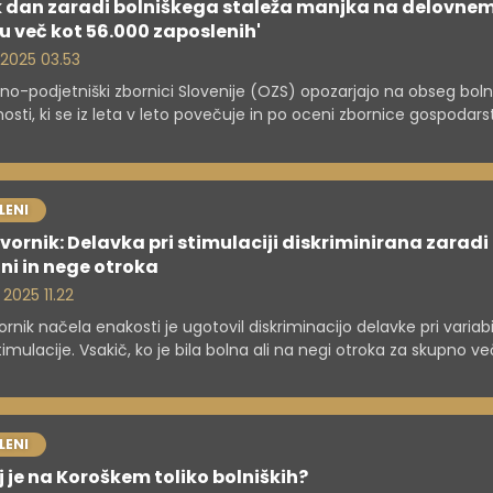
k dan zaradi bolniškega staleža manjka na delovne
 več kot 56.000 zaposlenih'
. 2025 03.53
no-podjetniški zbornici Slovenije (OZS) opozarjajo na obseg boln
osti, ki se iz leta v leto povečuje in po oceni zbornice gospodars
ča ogromne težave. Kot poudarjajo, stroka absentizma ne
matizira, gospodarstvo pa zaradi tega izgubi nekaj nad 18 milijo
ih dni na leto.
LENI
ornik: Delavka pri stimulaciji diskriminirana zaradi
ni in nege otroka
 2025 11.22
rnik načela enakosti je ugotovil diskriminacijo delavke pri varia
timulacije. Vsakič, ko je bila bolna ali na negi otroka za skupno ve
r mesečno, je prejela nižji znesek stimulacije. "To je diskriminaci
i osebnih okoliščin zdravstvenega stanja oziroma starševstva," 
ili iz njegovega urada.
LENI
 je na Koroškem toliko bolniških?