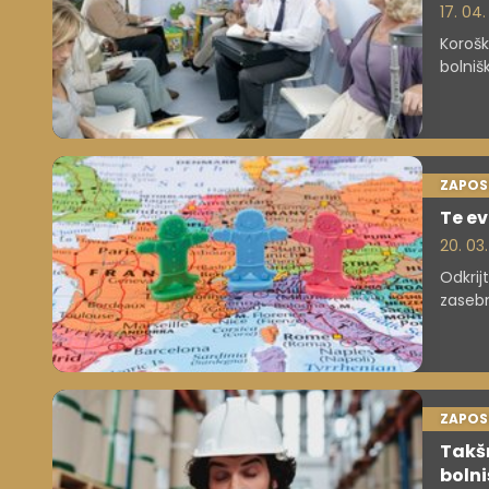
17. 04
Korošk
bolniš
več in
ZAPOS
Te ev
20. 03
Odkrij
zasebn
ugodno
ZAPOS
Takšn
bolni