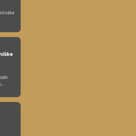
 stroške
nijo
zlorabe
niške
aših
,