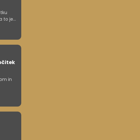
otku
a to je
očitek
lom in