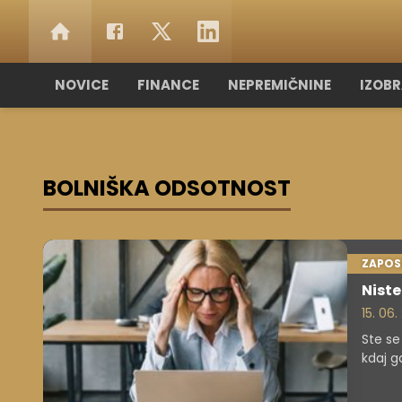
NOVICE
FINANCE
NEPREMIČNINE
IZOB
BOLNIŠKA ODSOTNOST
ZAPOS
Niste
15. 06
Ste se
kdaj g
pohitit