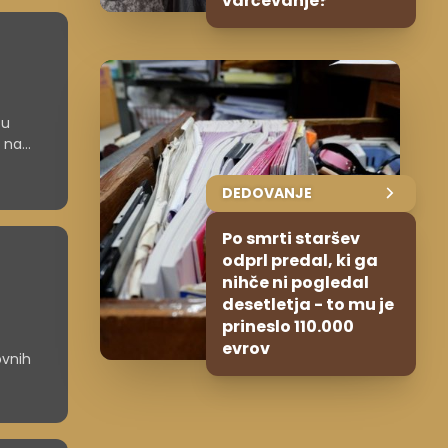
varčevanje?
cu
a na
033.
DEDOVANJE
Po smrti staršev
odprl predal, ki ga
nihče ni pogledal
desetletja - to mu je
prineslo 110.000
evrov
ovnih