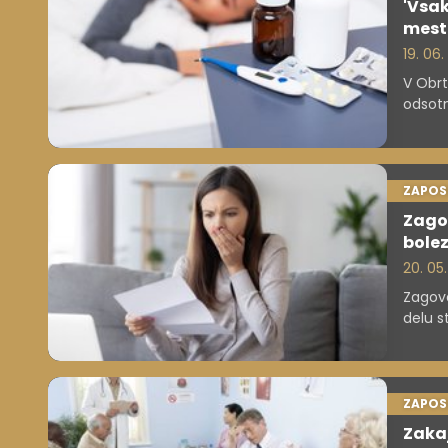
'Vsa
mestu
19. 06
V Obrt
odsotn
povzro
proble
delovn
ZAPOS
Zagov
bolez
20. 05.
Zagovo
delu s
osem u
podlag
sporoč
ZAPOS
Zakaj