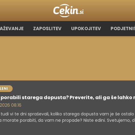
RAŽEVANJE
ZAPOSLITEV
UPOKOJITEV
PODJETNI
LENI
 porabili starega dopusta? Preverite, ali ga še lahko 
. 2026 08.16
 tudi vi te dni spraševali, koliko starega dopusta vam je še ostalo
a morate porabiti, da vam ne propade? Niste edini. Svetujemo, 
e, saj se rok izjemno hitro približuje!