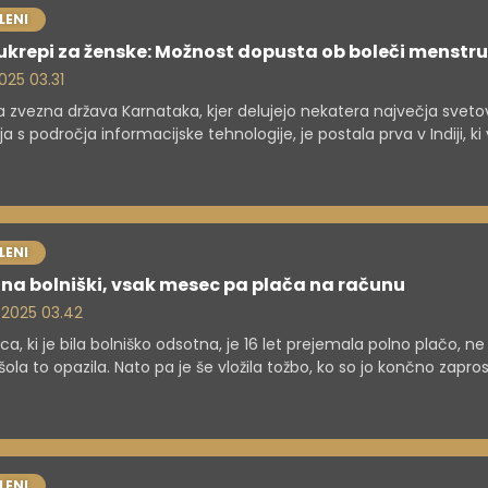
LENI
ukrepi za ženske: Možnost dopusta ob boleči menstru
 2025 03.31
ka zvezna država Karnataka, kjer delujejo nekatera največja svet
ja s področja informacijske tehnologije, je postala prva v Indiji, k
zaposlenim ženskam ponuja plačan bolniški dopust zaradi
uacije. Vendar pa nekatere ženske dvomijo v izvajanje te politik
, kjer marsikje menstruacija ostaja tabu.
LENI
t na bolniški, vsak mesec pa plača na računu
. 2025 03.42
ica, ki je bila bolniško odsotna, je 16 let prejemala polno plačo, ne
šola to opazila. Nato pa je še vložila tožbo, ko so jo končno zaprosil
dvrže zdravstvenemu pregledu.
LENI