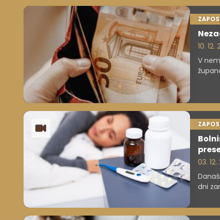
ZAPOS
Nezac
10. 12.
V nemš
župana
bolniš
ZAPOS
Bolni
prese
03. 12.
Današn
dni za
bolnišk