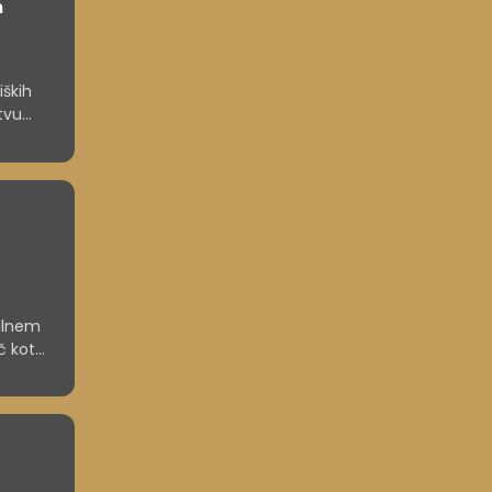
m
iških
tvu
nov
bilnem
č kot
ja na
so