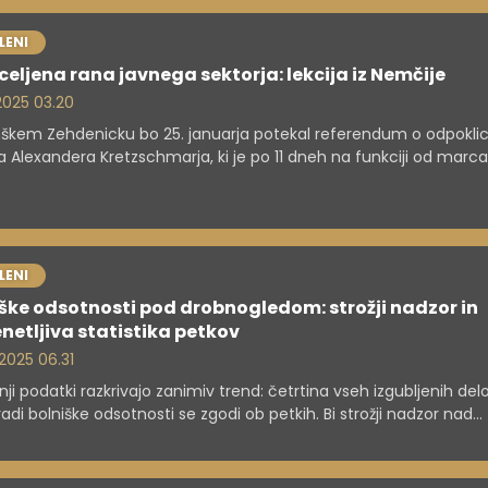
LENI
eljena rana javnega sektorja: lekcija iz Nemčije
 2025 03.20
kem Zehdenicku bo 25. januarja potekal referendum o odpokli
 Alexandera Kretzschmarja, ki je po 11 dneh na funkciji od marc
ki. Po navedbah lokalnih medijev ima pravico do izplačil do leta 2
LENI
ške odsotnosti pod drobnogledom: strožji nadzor in
netljiva statistika petkov
 2025 06.31
ji podatki razkrivajo zanimiv trend: četrtina vseh izgubljenih del
radi bolniške odsotnosti se zgodi ob petkih. Bi strožji nadzor nad
imi staleži izboljšal stanje?