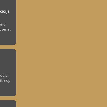
aciji
ovna
i vsem
e v
 da bi
i, naj