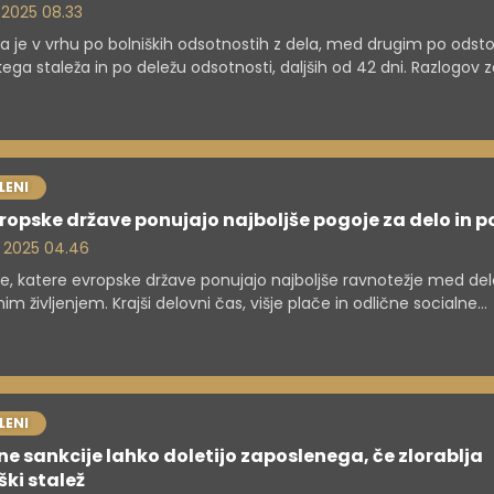
. 2025 08.33
a je v vrhu po bolniških odsotnostih z dela, med drugim po odst
kega staleža in po deležu odsotnosti, daljših od 42 dni. Razlogov z
 so kompleksni.
LENI
ropske države ponujajo najboljše pogoje za delo in p
. 2025 04.46
te, katere evropske države ponujajo najboljše ravnotežje med de
im življenjem. Krajši delovni čas, višje plače in odlične socialne
sti.
LENI
e sankcije lahko doletijo zaposlenega, če zlorablja
ški stalež