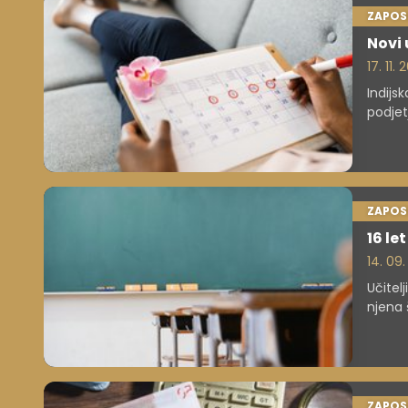
ZAPOS
Novi 
17. 11.
Indijs
podjet
redno 
menstr
državi
ZAPOS
16 le
14. 09
Učitelj
njena 
se po
ZAPOS