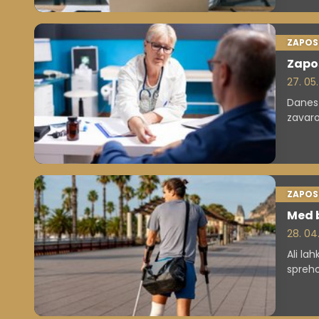
ZAPOS
Zapos
27. 05
Danes 
zavaro
odslej
najpoz
zdravn
ZAPOS
Med b
28. 04
Ali la
spreho
rizičn
kršitv