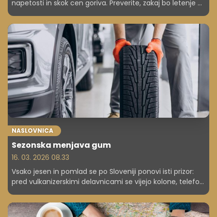
napetosti in skok cen goriva. Preverite, zakaj bo letenje v
2026 dražje, katere družbe že uvajajo doplačila ter kako si
lahko potniki z zgodnjimi rezervacijami in pametnimi
izbirami še vedno zagotovite ugodnejše lete.
NASLOVNICA
Sezonska menjava gum
16. 03. 2026 08.33
Vsako jesen in pomlad se po Sloveniji ponovi isti prizor:
pred vulkanizerskimi delavnicami se vijejo kolone, telefoni
zvonijo brez prestanka, najboljši termini pa so zasedeni že
tedne vnaprej. Sezonska menjava pnevmatik je za
večino voznikov rutinsko opravilo a prav ta rutina jih