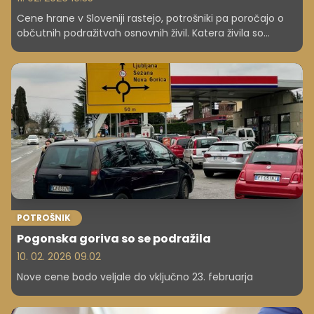
Cene hrane v Sloveniji rastejo, potrošniki pa poročajo o
občutnih podražitvah osnovnih živil. Katera živila so
poskočila najbolj in zakaj ravno hrana tako močno
bremeni družinske proračune?
POTROŠNIK
Pogonska goriva so se podražila
10. 02. 2026 09.02
Nove cene bodo veljale do vključno 23. februarja