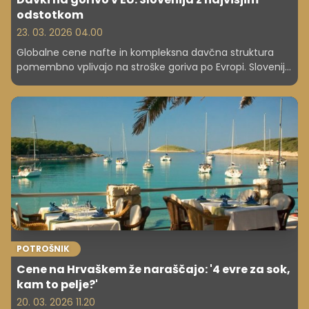
odstotkom
23. 03. 2026 04.00
Globalne cene nafte in kompleksna davčna struktura
pomembno vplivajo na stroške goriva po Evropi. Slovenija
v letu 2026 vodi po deležu davka na bencin, a so skupne
cene ugodnejše kot v nekaterih drugih članicah EU.
Raziskava je pokazala stanje na dan 16. marec. Po tem
datumu se je pri nas gorivo že podražilo.
POTROŠNIK
Cene na Hrvaškem že naraščajo: '4 evre za sok,
kam to pelje?'
20. 03. 2026 11.20