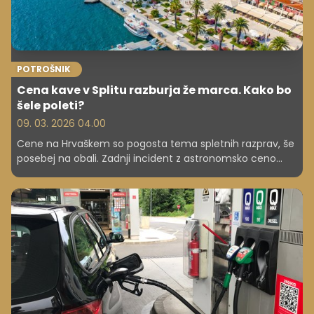
POTROŠNIK
Cena kave v Splitu razburja že marca. Kako bo
šele poleti?
09. 03. 2026 04.00
Cene na Hrvaškem so pogosta tema spletnih razprav, še
posebej na obali. Zadnji incident z astronomsko ceno
kave v Splitu je ponovno sprožil val ogorčenja in razkril
globlje dileme o stroških življenja in turizma.