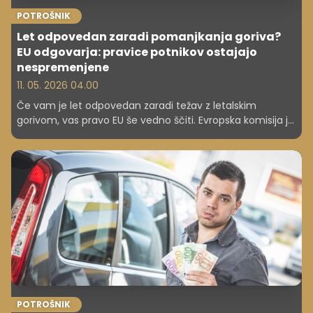
POTROŠNIK
Let odpovedan zaradi pomanjkanja goriva?
EU odgovarja: pravice potnikov ostajajo
nespremenjene
11. 05. 2026 04.00
Če vam je let odpovedan zaradi težav z letalskim
gorivom, vas pravo EU še vedno ščiti. Evropska komisija je
pojasnila, kdaj ste upravičeni do vračila denarja in
odškodnine – in kdaj ne.
POTROŠNIK