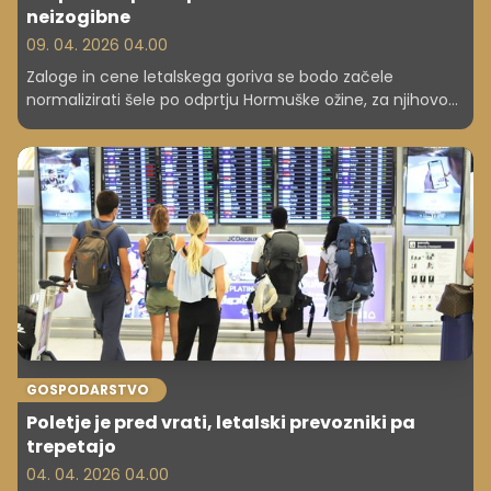
neizogibne
09. 04. 2026 04.00
Zaloge in cene letalskega goriva se bodo začele
normalizirati šele po odprtju Hormuške ožine, za njihovo
normalizacijo pa bo potrebnih več mesecev, je dejal
generalni direktor Mednarodnega združenja letalskih
prevoznikov (IATA) Willie Walsh.
GOSPODARSTVO
Poletje je pred vrati, letalski prevozniki pa
trepetajo
04. 04. 2026 04.00