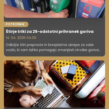
POTROŠNIK
Štirje triki za 25-odstotni prihranek goriva
14. 04. 2026 04.00
Odkrijte štiri preproste in brezplačne ukrepe za vaše
vozilo, ki vam lahko pomagajo zmanjšati stroške goriva
za do 25 odstotkov, in spoznajte tudi, kako izboljšan slog
vožnje vpliva na dolgoročne prihranke.