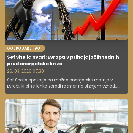
GOSPODARSTVO
Šef Shella svari: Evropa v prihajajočih tednih
pred energetsko krizo
26. 03. 2026 07.30
Šef Shella opozarja na možne energetske motnje v
Evropi, ki bi se lahko zaradi razmer na Bližnjem vzhodu
zgodile v kratkem. Grozijo dvigi cen in omejitve, podobne
tistim iz leta 2022.