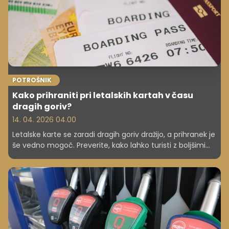
POTROŠNIK
Kako prihraniti pri letalskih kartah v času
dragih goriv?
14. 04. 2026 04.00
Letalske karte se zaradi dragih goriv dražijo, a prihranek je
še vedno mogoč. Preverite, kako lahko turisti z boljšimi
odločitvami znižajo stroške letalskih poletov.