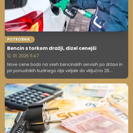
POTROŠNIK
Bencin s torkom dražji, dizel cenejši
12. 01. 2026 11.47
Nove cene bodo na vseh bencinskih servisih po državi in
pri ponudnikih kurilnega olja veljale do vključno 26.
januarja.