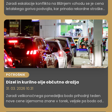
Zaradi eskalacije konflikta na Bližnjem vzhodu se je cena
letalskega goriva podvojila, kar prinaša rekordne stroške
letalskim prevoznikom. Posledično se zmanjšuje število
letov in zvišujejo cene kart, kar otežuje potovanja in
ogroža dobičkonosnost industrije.
POTROŠNIK
Dizel in kurilno olje občutno dražja
31. 03. 2026 10.31
Zaradi velikonočnega ponedeljka bodo prihodnji teden
nove cene izjemoma znane v torek, veljale pa bodo od
srede.