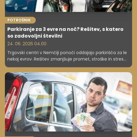
POTROŠNIK
Parkiranje za 3 evre na noč? Rešitev, s katero
so zadovoljni številni
24. 06. 2026 04.00
Trgovski centri v Nemčiji ponoči oddajajo parkirišča za le
nekaj evrov. Rešitev zmanjšuje promet, stroške in stres
voznikov.