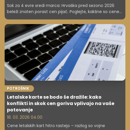
Sok za 4 evre sredi marca: Hrvaška pred sezono 2026
beleži znaten porast cen pijač. Poglejte, kakšne so cene
in zakaj strokovnjaki in potrošniki izražajo zaskrbljenost
glede prihodnjih cenovnih premikov.
POTROŠNIK
Letalske karte se bodo še dražile: kako
konflikti in skok cen goriva vplivajo na vaše
potovanje
18. 03. 2026 04.00
Cene letalskih kart hitro rastejo – razlog so vojne