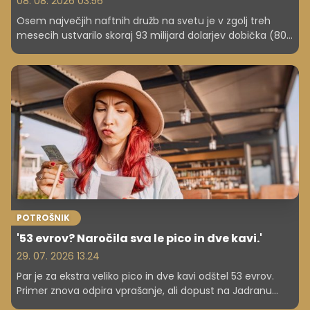
08. 08. 2026 03.56
Osem največjih naftnih družb na svetu je v zgolj treh
mesecih ustvarilo skoraj 93 milijard dolarjev dobička (80
milijard evrov). Kako so vojni konflikti in rast cen nafte
napolnili njihove blagajne?
POTROŠNIK
'53 evrov? Naročila sva le pico in dve kavi.'
29. 07. 2026 13.24
Par je za ekstra veliko pico in dve kavi odštel 53 evrov.
Primer znova odpira vprašanje, ali dopust na Jadranu
postaja luksuz za vse več družin in posameznikov.