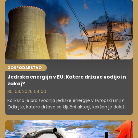
GOSPODARSTVO
Jedrska energija v EU: Katere države vodijo in
zakaj?
30. 03. 2026 04.00
Kolikšna je proizvodnja jedrske energije v Evropski uniji?
Odkrijte, katere države so ključni akterji, kakšen je delež
jedrske energije v njihovi energetski mešanici in zakaj se
nekatere bolj opirajo na ta vir kot druge.