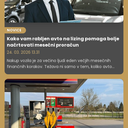
NOVICE
Kako vam rabljen avto na lizing pomaga bolje
načrtovati mesečni proračun
24. 03. 2026 13.31
Nakup vozila je za večino ljudi eden večjih mesečnih
finančnih korakov. Težava ni samo v tem, koliko avto
stane ob nakupu, ampak predvsem v tem, kako bo
vplival na proračun še mesece ali leta pozneje. Prav zato
se veliko kupcev ne odloča več samo med tem, kateri
model izbrati, ampak tudi med tem, kako vozilo
financirati na način, ki je dolgoročno vzdržen.