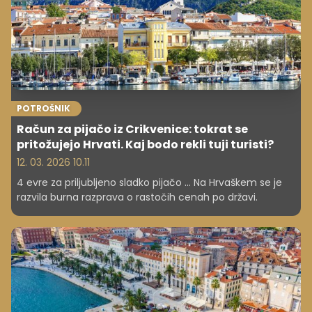
POTROŠNIK
Račun za pijačo iz Crikvenice: tokrat se
pritožujejo Hrvati. Kaj bodo rekli tuji turisti?
12. 03. 2026 10.11
4 evre za priljubljeno sladko pijačo ... Na Hrvaškem se je
razvila burna razprava o rastočih cenah po državi.