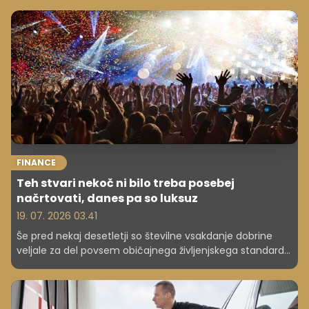
FINANCE
Teh stvari nekoč ni bilo treba posebej
načrtovati, danes pa so luksuz
19. 07. 2026 03.41
Še pred nekaj desetletji so številne vsakdanje dobrine
veljale za del povsem običajnega življenjskega standarda.
Lastniški dom, počitnice ali prostočasne aktivnosti otrok
niso bili razkošje, temveč logičen del življenja ljudi s
stabilnim dohodkom. Danes je slika precej drugačna.