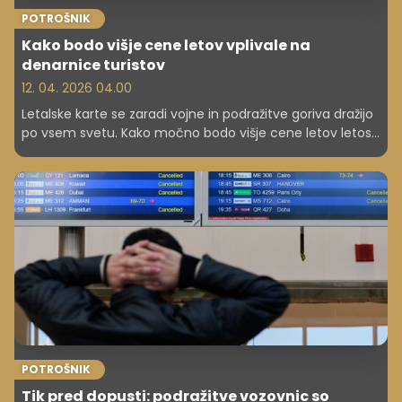
POTROŠNIK
Kako bodo višje cene letov vplivale na
denarnice turistov
12. 04. 2026 04.00
Letalske karte se zaradi vojne in podražitve goriva dražijo
po vsem svetu. Kako močno bodo višje cene letov letos
prizadele turiste in njihove proračune?
POTROŠNIK
Tik pred dopusti: podražitve vozovnic so