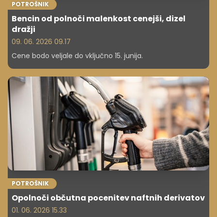
POTROŠNIK
Bencin od polnoči malenkost cenejši, dizel
dražji
09. 06. 2026 09.17
Cene bodo veljale do vključno 15. junija.
POTROŠNIK
Opolnoči občutna pocenitev naftnih derivatov
01. 06. 2026 15.33