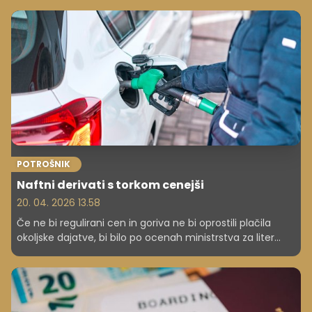
POTROŠNIK
Naftni derivati s torkom cenejši
20. 04. 2026 13.58
Če ne bi regulirani cen in goriva ne bi oprostili plačila
okoljske dajatve, bi bilo po ocenah ministrstva za liter
tega bencina treba plačati okoli 1,772 evra na liter, za liter
dizla okoli 1,919 evra in za liter kurilnega olja okoli 1,591 evra
na liter.