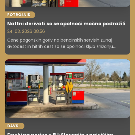
POTROŠNIK
Naftni derivati so se opolnoči močno podražili
24. 03. 2026 08.56
Cene pogonskih goriv na bencinskih servisih zunaj
avtocest in hitrih cest so se opolnoči kljub znižanju
dajatev občutno zvišale.
DAVKI
Davki na gorivo v EU: Slovenija z najvišjim