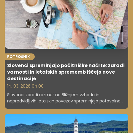
pogosto stane bistveno več, kot bi bilo treba. Ne zato, ker
bi bile storitve predrage, temveč zato, ker se napake pri
menjavi, skladiščenju in vzdrževanju gum kopičijo
neopazno.
POTROŠNIK
Slovenci spreminjajo počitniške načrte: zaradi
varnosti in letalskih sprememb iščejo nove
destinacije
14. 03. 2026 04.00
Slovenci zaradi razmer na Bližnjem vzhodu in
nepredvidljivih letalskih povezav spreminjajo potovalne
načrte. Preverite, kam zdaj najraje potujejo, kako
turistične agencije prilagajajo ponudbo ter katere
pravice imate ob spremembah ali odpovedih
aranžmajev.