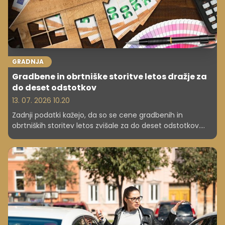
GRADNJA
Gradbene in obrtniške storitve letos dražje za
do deset odstotkov
13. 07. 2026 10.20
Zadnji podatki kažejo, da so se cene gradbenih in
obrtniških storitev letos zvišale za do deset odstotkov.
Analiza trga kaže, da so stroškovni pritiski še prisotni,
vendar se umirjajo, izvajalci pa v prihodnje ne pričakujejo
novih večjih skokov.