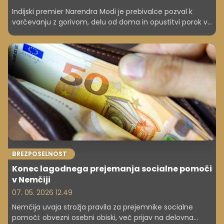
Indijski premier Narendra Modi je prebivalce pozval k
varčevanju z gorivom, delu od doma in opustitvi porok v
tujini. Razlog so visoke cene energije in pritisk na državni
proračun.
BREZPOSELNOST
Konec lagodnega prejemanja socialne pomoči
v Nemčiji
07. 05. 2026 12.49
Nemčija uvaja strožja pravila za prejemnike socialne
pomoči: obvezni osebni obiski, več prijav na delovna