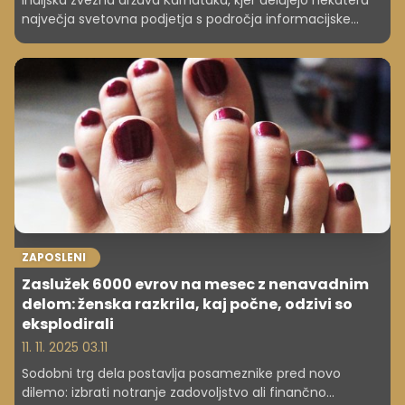
Indijska zvezna država Karnataka, kjer delujejo nekatera
največja svetovna podjetja s področja informacijske
tehnologije, je postala prva v Indiji, ki vsem redno
zaposlenim ženskam ponuja plačan bolniški dopust
zaradi menstruacije. Vendar pa nekatere ženske dvomijo
v izvajanje te politike v državi, kjer marsikje menstruacija
ostaja tabu.
ZAPOSLENI
Zaslužek 6000 evrov na mesec z nenavadnim
delom: ženska razkrila, kaj počne, odzivi so
eksplodirali
11. 11. 2025 03.11
Sodobni trg dela postavlja posameznike pred novo
dilemo: izbrati notranje zadovoljstvo ali finančno