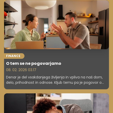
FINANCE
O tem se ne pogovarjamo
08. 02. 2026 03.17
Denar je del vsakdanjega življenja in vpliva na naš dom,
delo, prihodnost in odnose. Kljub temu pa je pogovor o
denarju za mnoge eden najbolj neprijetnih pogovorov,
tudi s partnerjem ali znotraj družine. Razlogi niso le
osebni, ampak so kulturni in psihološki.