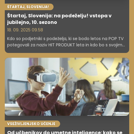
ŠTARTAJ, SLOVENIJA!
Štartaj, Slovenija: na podeželju! vstopa v
jubilejno, 10. sezono
18. 09. 2025 09.58
Kdo so podjetniki s podeželja, ki se bodo letos na POP TV
potegovali za naziv HIT PRODUKT leta in kdo bo s svojim
izdelkom prepričal kupce Spara, kjer že lahko najdete
izdelke letošnje sezone?
VSEŽIVLJENJSKO UČENJE
Od učbenikov do umetne inteligence: kako se