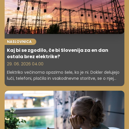
NASLOVNICA
Kaj bi se zgodilo, če bi Slovenija za en dan
ostala brez elektrike?
29. 06. 2026 04.00
Elektriko večinoma opazimo šele, ko je ni. Dokler delujejo
luči, telefoni, plačila in vsakodnevne storitve, se o njej
sploh ne sprašujemo. A že kratek izpad bi razkril, kako
močno smo od nje odvisni. Kaj bi se torej v resnici
zgodilo, če bi Slovenija za en dan ostala brez elektrike?