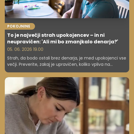
POKOJNINE
To je največji strah upokojencev – in ni
neupravičen: 'Ali mi bo zmanjkalo denarja?'
05. 06. 2026 19.00
Strah, da bodo ostali brez denarja, je med upokojenci vse
večji. Preverite, zakaj je upravičen, koliko vpliva na
kakovost življenja in kako se lahko zaščitite.