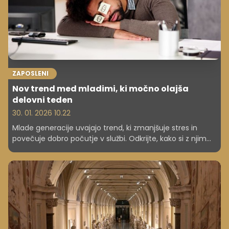
ZAPOSLENI
Nov trend med mladimi, ki močno olajša
delovni teden
30. 01. 2026 10.22
Mlade generacije uvajajo trend, ki zmanjšuje stres in
povečuje dobro počutje v službi. Odkrijte, kako si z njim
poenostavijo delovni teden.