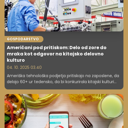
GOSPODARSTVO
Američani pod pritiskom: Delo od zore do
mraka kot odgovor na kitajsko delovno
kulturo
04. 10. 2025 03.40
Ameriška tehnološka podjetja pritiskajo na zaposlene, da
delajo 60+ ur tedensko, da bi konkurirala kitajski kulturi
996. Je ravnovesje med poklicnim in zasebnim življenjem
sploh še mogoče?