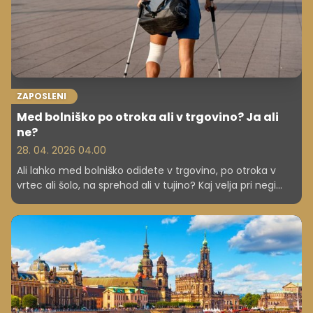
ZAPOSLENI
Med bolniško po otroka ali v trgovino? Ja ali
ne?
28. 04. 2026 04.00
Ali lahko med bolniško odidete v trgovino, po otroka v
vrtec ali šolo, na sprehod ali v tujino? Kaj velja pri negi
otroka ali drugega družinskega člana in rizični nosečnosti,
kako je pri samozaposlenih ter kakšne sankcije grozijo ob
kršitvah? Preverite, kaj določajo pravila.