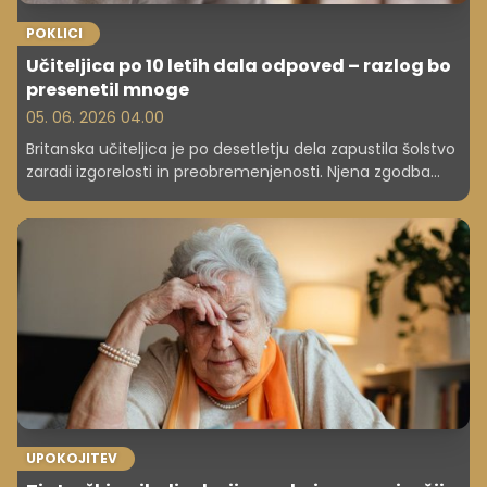
POKLICI
Učiteljica po 10 letih dala odpoved – razlog bo
presenetil mnoge
05. 06. 2026 04.00
Britanska učiteljica je po desetletju dela zapustila šolstvo
zaradi izgorelosti in preobremenjenosti. Njena zgodba
razkriva širšo krizo v izobraževalnem sistemu. In marsikdo
v Sloveniji jo popolnoma razume ...
UPOKOJITEV