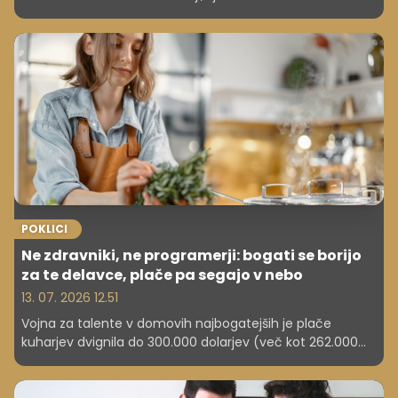
evrov neto na teden.
POKLICI
Ne zdravniki, ne programerji: bogati se borijo
za te delavce, plače pa segajo v nebo
13. 07. 2026 12.51
Vojna za talente v domovih najbogatejših je plače
kuharjev dvignila do 300.000 dolarjev (več kot 262.000
evrov), saj bogati vse bolj cenijo diskretnost in visoko
kakovost.