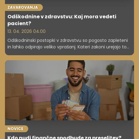
ZAVAROVANJA
Odškodnine v zdravstvu: Kaj mora vedeti
pacient?
13. 04. 2026 04.00
Odškodninski postopki v zdravstvu so pogosto zapleteni
in lahko odpirajo veliko vprašanj. Kateri zakoni urejajo to
področje, kakšni postopki obstajajo, kakšni so roki in kdaj
je pacient sploh upravičen do odškodnine? Odgovore
smo poiskali pri odvetnici Martini Golob.
NOVICE
Kdo nudi finančne spodbude za preselitev?