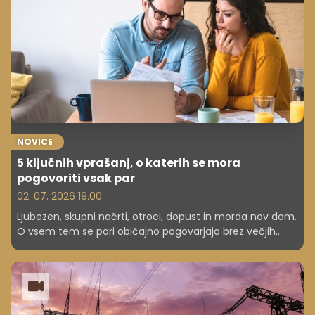
NOVICE
5 ključnih vprašanj, o katerih se mora
pogovoriti vsak par
02. 07. 2026 19.00
Ljubezen, skupni načrti, otroci, dopust in morda nov dom.
O vsem tem se pari običajno pogovarjajo brez večjih
težav. Veliko težje pa je načeti vprašanje: Kaj bi se zgodilo,
če bi eden od naju resno zbolel, postal nezmožen za delo
ali umrl?