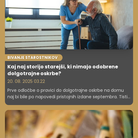
BIVANJE STAROSTNIKOV
Kaj naj storijo starejši, ki nimajo odobrene
dolgotrajne oskrbe?
20. 08. 2025 03.22
Prve odločbe o pravici do dolgotrajne oskrbe na domu
naj bi bile po napovedi pristojnih izdane septembra. Tisti,
ki ne bodo upravičeni do nje, se bodo morali znajti in
pomoč poiskati drugje. Posamezni centri za socialno delo
poudarjajo, da je možnosti zanje več. Pri tem omenjajo
pomoč na domu, socialni servis in ponudbo
medgeneracijskih centrov.