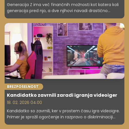
Generacija Z ima več finančnih možnosti kot katera koli
generacija pred njo, a dve njihovi navadi drastično
otežujeta varčevanje. Zakaj je prihodnost bogastva zanje
hkrati obetavna in zahtevna?
BREZPOSELNOST
Kandidatko zavrnili zaradi igranja videoiger
18. 02. 2026 04.00
Kandidatko so zavrnili, ker v prostem času igra videoigre.
Primer je sprožil ogorčenje in razpravo o diskriminaciji
hobijev pri zaposlovanju.