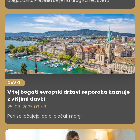
dolgočasilo. Preselila se je na drug konec sveta ...
DAVKI
V tej bogati evropski državi se poroka kaznuje
z višjimi davki
25. 08. 2025 03.48
Pari se ločujejo, da bi plačali manj!