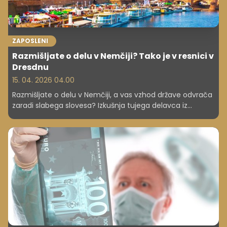
ZAPOSLENI
Razmišljate o delu v Nemčiji? Tako je v resnici v
Dresdnu
15. 04. 2026 04.00
Razmišljate o delu v Nemčiji, a vas vzhod države odvrača
zaradi slabega slovesa? Izkušnja tujega delavca iz
Dresdna pokaže, da so predsodki pogosto daleč od
realnosti – tako pri delu kot pri vsakdanjem življenju.