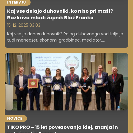
INTERVJU
Kaj vse delajo duhovniki, ko niso pri maši?
Razkriva mladi župnik Blaž Franko
15. 12. 2025 03.03
Kaj vse je danes duhovnik? Poleg duhovnega voditelja je
tudi menedžer, ekonom, gradbinec, mediator,
digitalizator in pravnik. "A najprej sem Blaž, potem župnik
in šele nato vse ostalo," pravi 33-letni Blaž Franko, ki v
Mirni Peči vodi eno od zelo dejavnih župnij v državi. V
intervjuju razkriva, kako je videti poklic, ki združuje vodenje
velike skupnosti, kompleksno upravljanje premoženja,
vsakodnevno pastoralno delo in življenje brez rednih
prihodkov.
NOVICE
TIKO PRO – 15 let povezovanja idej, znanja in