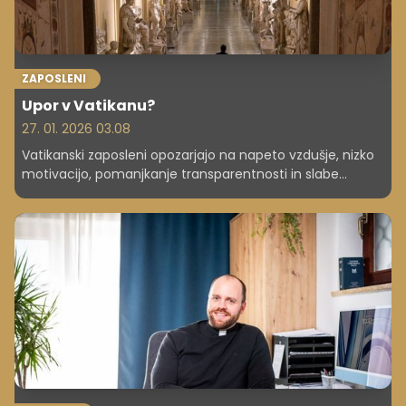
ZAPOSLENI
Upor v Vatikanu?
27. 01. 2026 03.08
Vatikanski zaposleni opozarjajo na napeto vzdušje, nizko
motivacijo, pomanjkanje transparentnosti in slabe
pogoje dela. Kaj se dogaja v najmanjši državi na svetu?