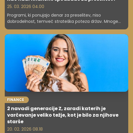
25. 03. 2026 04.00
Programi, ki ponujajo denar za preselitev, niso
dobrodelnost, temveč strateška poteza držav. Mnoge
regije, zlasti podeželske, se soočajo z upadanjem in
staranjem prebivalstva. Države s temi programi želijo
obrniti trend depopulacije.
FINANCE
2 navadi generacije Z, zaradi katerih je
varčevanje veliko težje, kot je bilo za njihove
starše
20. 02. 2026 08.18