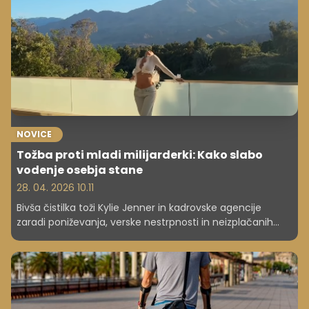
NOVICE
Tožba proti mladi milijarderki: Kako slabo
vodenje osebja stane
28. 04. 2026 10.11
Bivša čistilka toži Kylie Jenner in kadrovske agencije
zaradi poniževanja, verske nestrpnosti in neizplačanih
stroškov malice ter dela v gospodinjstvu.