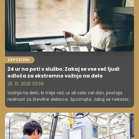
ZAPOSLENI
24 ur na poti v službo: Zakaj se vse več ljudi
odloča za ekstremno vožnjo na delo
25. 10. 2025 03.56
Vožnja na delo, ki traja več ur ali celo cel dan, postaja
realnost za številne delavce. Spoznajte, zakaj se nekateri
odločajo za takšen življenjski slog in kako hibridno delo
spreminja naše predstave o razdalji med domom in
službo.