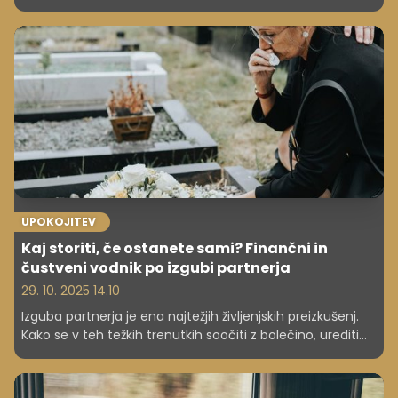
svobodo? Primer ženske, ki z objavo fotografij svojih
stopal zasluži 6000 evrov mesečno, je sprožil burno
razpravo o vrednotah, integriteti in psiholoških
posledicah nenavadnih spletnih zaposlitev. Kaj to razkriva
o delu v digitalni ekonomiji?
UPOKOJITEV
Kaj storiti, če ostanete sami? Finančni in
čustveni vodnik po izgubi partnerja
29. 10. 2025 14.10
Izguba partnerja je ena najtežjih življenjskih preizkušenj.
Kako se v teh težkih trenutkih soočiti z bolečino, urediti
birokracijo, finance in dediščino ter najti novo ravnotežje
v vsakdanjem življenju? Članek je namenjen vsem, ki se
znajdejo sami – in tistim, ki želijo razumeti.