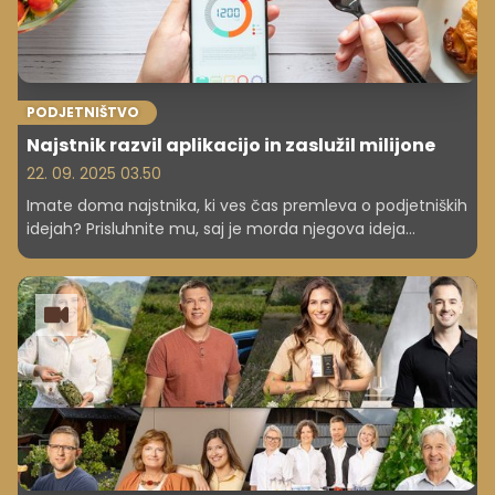
PODJETNIŠTVO
Najstnik razvil aplikacijo in zaslužil milijone
22. 09. 2025 03.50
Imate doma najstnika, ki ves čas premleva o podjetniških
idejah? Prisluhnite mu, saj je morda njegova ideja
edinstvena, z njo pa bi morda lahko postal pravi bogataš.