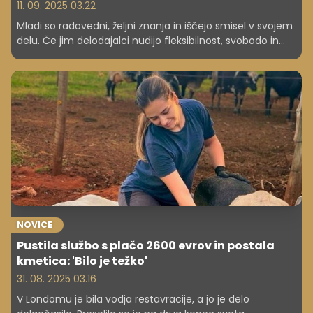
11. 09. 2025 03.22
Mladi so radovedni, željni znanja in iščejo smisel v svojem
delu. Če jim delodajalci nudijo fleksibilnost, svobodo in
priložnosti za rast, se lahko razvijejo v ključne kadre,
strokovnjake prihodnosti in vodje, česar se zavedajo tudi
v nekaterih slovenskih podjetjih. Kako prepoznati,
pritegniti in obdržati mlade talente ter razvijati njihove
potenciale, svetujeta prof. dr. Eva Boštjančič in dr. Robert
Ličen.
NOVICE
Pustila službo s plačo 2600 evrov in postala
kmetica: 'Bilo je težko'
31. 08. 2025 03.16
V Londomu je bila vodja restavracije, a jo je delo