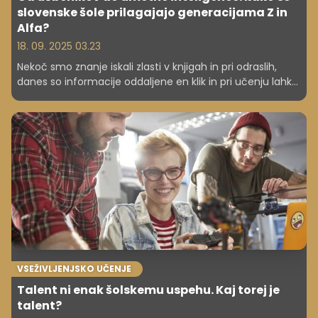
slovenske šole prilagajajo generacijama Z in
Alfa?
18. 09. 2025 03.23
Nekoč smo znanje iskali zlasti v knjigah in pri odraslih,
danes so informacije oddaljene en klik in pri učenju lahko
pomaga tudi umetna inteligenca. Slovenske šole se
prilagajajo novim generacijam učencev – Z in Alfa – ter
nekatere že kombinirajo klasične pristope s sodobnimi
digitalnimi orodji.
VSEŽIVLJENJSKO UČENJE
Talent ni enak šolskemu uspehu. Kaj torej je
talent?