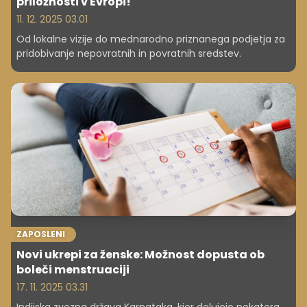
priložnosti v Evropi!
11. 12. 2025 03.01
Od lokalne vizije do mednarodno priznanega podjetja za
pridobivanje nepovratnih in povratnih sredstev.
ZAPOSLENI
Novi ukrepi za ženske: Možnost dopusta ob
boleči menstruaciji
17. 11. 2025 03.31