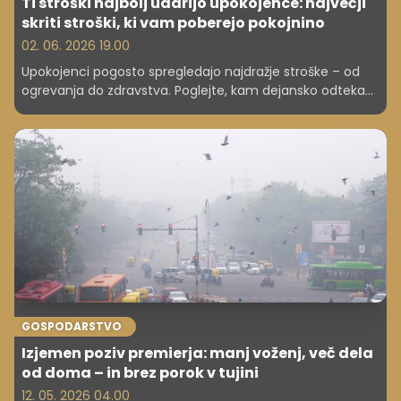
Ti stroški najbolj udarijo upokojence: največji
skriti stroški, ki vam poberejo pokojnino
02. 06. 2026 19.00
Upokojenci pogosto spregledajo najdražje stroške – od
ogrevanja do zdravstva. Poglejte, kam dejansko odteka
največ denarja starejših in kako se zaščititi.
GOSPODARSTVO
Izjemen poziv premierja: manj voženj, več dela
od doma – in brez porok v tujini
12. 05. 2026 04.00