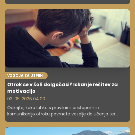
mesta in možni visoki denarni odbitki.
VZGOJA ZA USPEH
Otrok se v šoli dolgočasi? Iskanje rešitev za
motivacijo
03. 05. 2026 04.00
Odkrijte, kako lahko s pravilnim pristopom in
komunikacijo otroku povrnete veselje do učenja ter
preprečite apatijo v šoli.