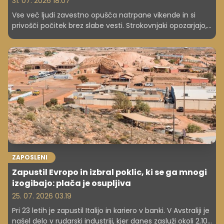
31. 07. 2026 18.07
Vse več ljudi zavestno opušča natrpane vikende in si
privošči počitek brez slabe vesti. Strokovnjaki opozarjajo,
da je to lahko eden od odgovorov na izgorelost
sodobnega časa.
ZAPOSLENI
Zapustil Evropo in izbral poklic, ki se ga mnogi
izogibajo: plača je osupljiva
25. 07. 2026 03.19
Pri 23 letih je zapustil Italijo in kariero v banki. V Avstraliji je
našel delo v rudarski industriji, kjer danes zasluži okoli 2.100