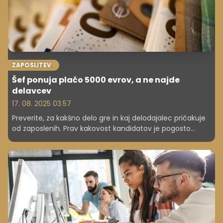
ZAPOSLITEV
Šef ponuja plačo 5000 evrov, a ne najde
delavcev
17. 08. 2025 03.57
Preverite, za kakšno delo gre in kaj delodajalec pričakuje
od zaposlenih. Prav kakovost kandidatov je pogosto
največja težava, saj jih večina delo prelaga na ChatGPT.