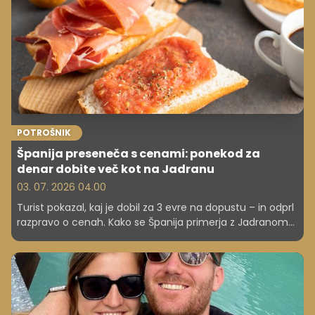
POTROŠNIK
Španija preseneča s cenami: ponekod za
denar dobite več kot na Jadranu
03. 07. 2026 04.00
Turist pokazal, kaj je dobil za 3 evre na dopustu – in odprl
razpravo o cenah. Kako se Španija primerja z Jadranom
in kaj to pomeni za vaš proračun?