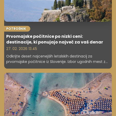
POTROŠNIK
Prvomajske počitnice po nizki ceni:
destinacije, ki ponujajo največ za vaš denar
27. 02. 2026 13.45
Odkrijte deset najcenejših letalskih destinacij za
prvomajske počitnice iz Slovenije. Izbor ugodnih mest z
odličnim razmerjem med ceno in doživetji.