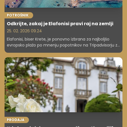
POTROŠNIK
Odkrijte, zakaj je Elafonisi pravi raj na zemlji
25. 02. 2026 09.24
Elafonisi, biser Krete, je ponovno izbrana za najboljšo
evropsko plažo po mnenju popotnikov na Tripadvisorju za
leto 2026. Preberite vse o njenem unikatnem rožnatem
pesku, turkiznem morju in razlogih za globalno
priljubljenost. Zakaj Kreta kraljuje na svetovnih lestvicah?
PRODAJA