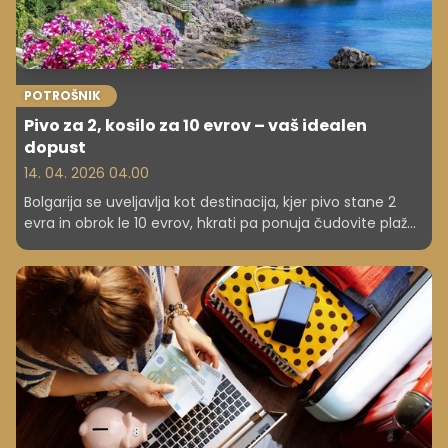
POTROŠNIK
Pivo za 2, kosilo za 10 evrov – vaš idealen
dopust
14. 04. 2026 04.00
Bolgarija se uveljavlja kot destinacija, kjer pivo stane 2
evra in obrok le 10 evrov, hkrati pa ponuja čudovite plaže
in kraje, podobne Positanu. Preberite o mestu Sozopol in
drugih cenovno dostopnih možnostih za poletni dopust.