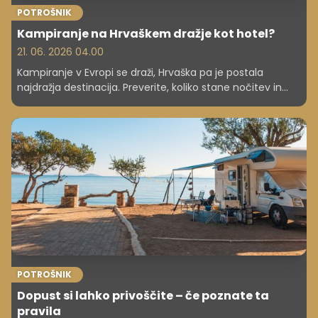
POTROŠNIK
Kampiranje na Hrvaškem dražje kot hotel?
21. 06. 2026 04.00
Kampiranje v Evropi se draži, Hrvaška pa je postala
najdražja destinacija. Preverite, koliko stane nočitev in
kako lahko prihranite. Avstrijski turisti so v šoku, koliko
stane kampiranje na Hrvaškem.
POTROŠNIK
Dopust si lahko privoščite – če poznate ta
pravila