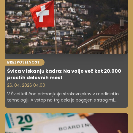
BREZPOSELNOST
Švica v iskanju kadra: Na voljo več kot 20.000
prostih delovnih mest
26. 04. 2026 04.00
V Švici kritično primanjkuje strokovnjakov v medicini in
tehnologiji. A vstop na trg dela je pogojen s strogimi
pravili glede delovnih dovoljenj.