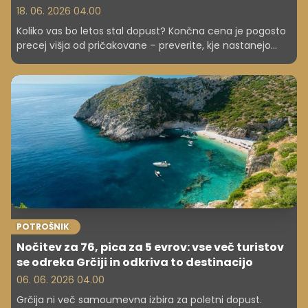
18. 06. 2026 04.00
Koliko vas bo letos stal dopust? Končna cena je pogosto
precej višja od pričakovane – preverite, kje nastanejo
največji stroški in kako jih lahko obvladate.
POTROŠNIK
Nočitev za 76, pica za 5 evrov: vse več turistov
se odreka Grčiji in odkriva to destinacijo
06. 06. 2026 04.00
Grčija ni več samoumevna izbira za poletni dopust.