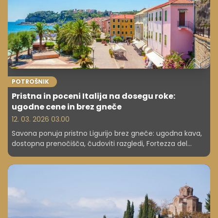
POTROŠNIK
Pristna in poceni Italija na dosegu roke:
ugodne cene in brez gneče
12. 03. 2026 03.00
Savona ponuja pristno Ligurijo brez gneče: ugodna kava,
dostopna prenočišča, čudoviti razgledi, Fortezza del
Priamar, Sistinska kapela in plaža Fornaci.