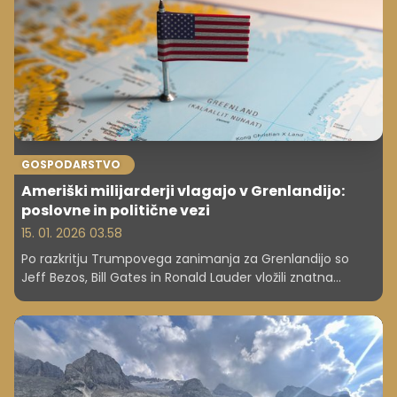
GOSPODARSTVO
Ameriški milijarderji vlagajo v Grenlandijo:
poslovne in politične vezi
15. 01. 2026 03.58
Po razkritju Trumpovega zanimanja za Grenlandijo so
Jeff Bezos, Bill Gates in Ronald Lauder vložili znatna
sredstva v otok. Naložbe so osredotočene na redke
zemeljske minerale in vodne vire, kar poudarja
geopolitični in gospodarski pomen Arktike.