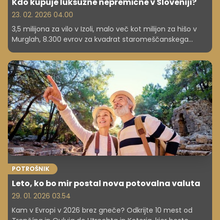
Kdo kupuje luksuzne nepremične v Sloveniji?
23. 02. 2026 04.00
3,5 milijona za vilo v Izoli, malo več kot milijon za hišo v
Murglah, 8.300 evrov za kvadrat staromeščanskega
stanovanja na obali, vile med 1,3 in 1,6 milijona. Kaj je v
Sloveniji danes mogoče kupiti za milijon? Kupci luksuznih
nepremičnin so večinoma domači in izbirčni; ne kupujejo
le kvadratnih metrov, temveč mikrolokacijo, zasebnost in
razgled, obenem pa zahtevajo kakovostno izvedbo in
brezhibno dokumentacijo.
POTROŠNIK
Leto, ko bo mir postal nova potovalna valuta
29. 01. 2026 03.54
Kam v Evropi v 2026 brez gneče? Odkrijte 10 mest od