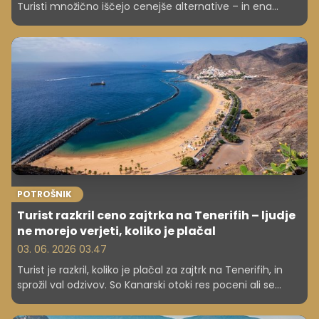
Turisti množično iščejo cenejše alternative – in ena
izmed njih močno pridobiva. Kaj to pomeni za vaš
dopust?
POTROŠNIK
Turist razkril ceno zajtrka na Tenerifih – ljudje
ne morejo verjeti, koliko je plačal
03. 06. 2026 03.47
Turist je razkril, koliko je plačal za zajtrk na Tenerifih, in
sprožil val odzivov. So Kanarski otoki res poceni ali se
cene višajo?