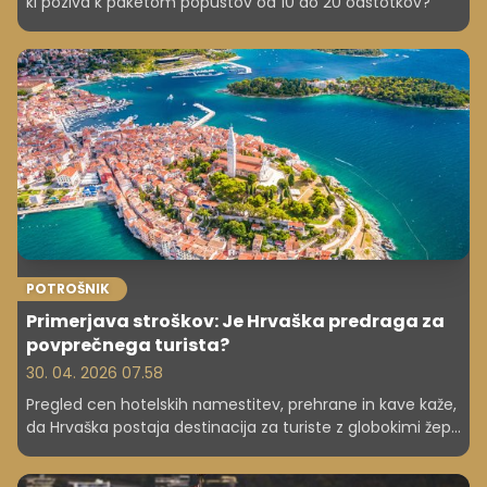
ki poziva k paketom popustov od 10 do 20 odstotkov?
POTROŠNIK
Primerjava stroškov: Je Hrvaška predraga za
povprečnega turista?
30. 04. 2026 07.58
Pregled cen hotelskih namestitev, prehrane in kave kaže,
da Hrvaška postaja destinacija za turiste z globokimi žepi,
medtem ko njeni sosedi ponujata cenejšo alternativo.