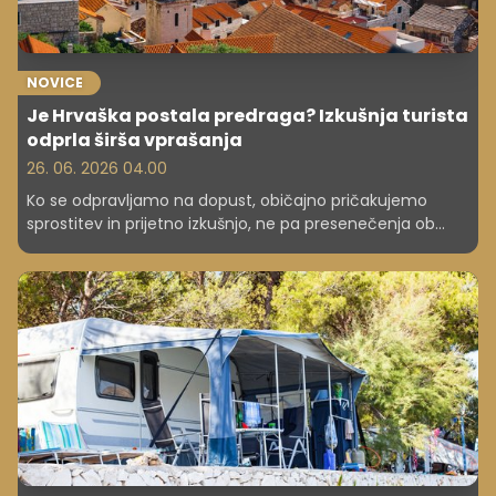
NOVICE
Je Hrvaška postala predraga? Izkušnja turista
odprla širša vprašanja
26. 06. 2026 04.00
Ko se odpravljamo na dopust, običajno pričakujemo
sprostitev in prijetno izkušnjo, ne pa presenečenja ob
visokih cenah. Prav to pa je doživel tuji turist, ki je po
obisku več sredozemskih držav še nekaj dni preživel na
Hrvaškem. Njegov zapis o cenah v restavracijah je hitro
zaokrožil po spletu in odprl vprašanje, ki ga vse pogosteje
slišimo tudi pri nas: ali je dopust na Jadranu še cenovno
dostopen?