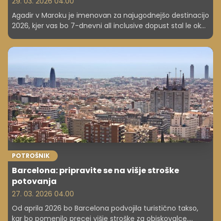
29. 03. 2026 04.00
Agadir v Maroku je imenovan za najugodnejšo destinacijo
2026, kjer vas bo 7-dnevni all inclusive dopust stal le okoli
270 evrov, vključujoč namestitev in aktivnosti. A
potrebna je previdnost ...
POTROŠNIK
Barcelona: pripravite se na višje stroške
potovanja
27. 03. 2026 04.00
Od aprila 2026 bo Barcelona podvojila turistično takso,
kar bo pomenilo precej višje stroške za obiskovalce.