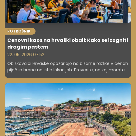
POTROŠNIK
Cenovni kaos na hrvaški obali: Kako se izogniti
dragim pastem
22. 05. 2026 07.52
Obiskovalci Hrvaške opozarjajo na bizarne razlike v cenah
pijač in hrane na istih lokacijah. Preverite, na kaj morate
biti pozorni, da ne boste preplačali kave ali burgerja.