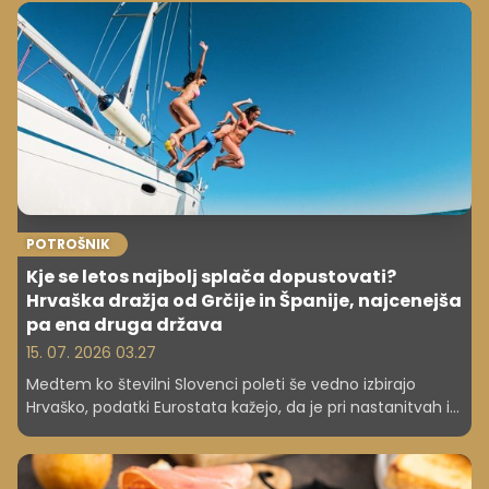
prihodkov.
POTROŠNIK
Kje se letos najbolj splača dopustovati?
Hrvaška dražja od Grčije in Španije, najcenejša
pa ena druga država
15. 07. 2026 03.27
Medtem ko številni Slovenci poleti še vedno izbirajo
Hrvaško, podatki Eurostata kažejo, da je pri nastanitvah in
gostinski ponudbi že dražja od nekaterih konkurenčnih
sredozemskih destinacij. Največje presenečenje pa je
država, kjer so stroški daleč najnižji.