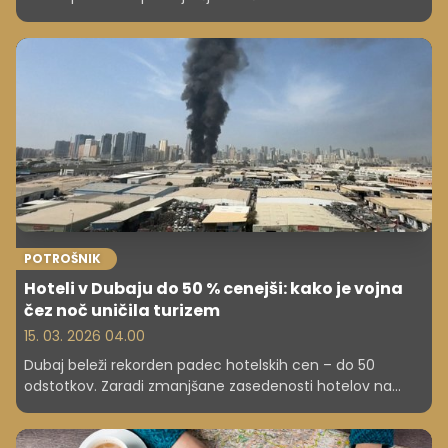
Novosti, kot so doplačila za hotele in apartmaje, in
napoved prepovedi kratkoročnega najema stanovanj do
leta 2028, spreminjajo izkušnjo potovanja.
POTROŠNIK
Hoteli v Dubaju do 50 % cenejši: kako je vojna
čez noč uničila turizem
15. 03. 2026 04.00
Dubaj beleži rekorden padec hotelskih cen – do 50
odstotkov. Zaradi zmanjšane zasedenosti hotelov na
komaj 20 odstotkov se ponujajo luksuzne sobe že za 80
evrov, skupaj z ekskluzivnimi paketi nastanitev.