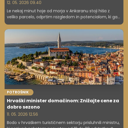
12. 05. 2026 09.40
Le nekaj minut hoje od morja v Ankaranu stoji hiša z
veliko parcelo, odprtim razgledom in potencialom, ki ga
na slovenski obali skoraj ni več. Takšne nepremičnine
izginjajo s trga hitreje, kot si večina kupcev misli.
POTROŠNIK
Hrvaški minister domačinom: Znižajte cene za
dobro sezono
11. 05. 2026 12.56
Bodo v hrvaškem turističnem sektorju prisluhnili ministru,