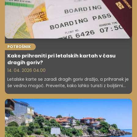
POTROŠNIK
Kako prihraniti pri letalskih kartah v času
dragih goriv?
14. 04. 2026 04.00
Letalske karte se zaradi dragih goriv dražijo, a prihranek je
še vedno mogoč. Preverite, kako lahko turisti z boljšimi
odločitvami znižajo stroške letalskih poletov.