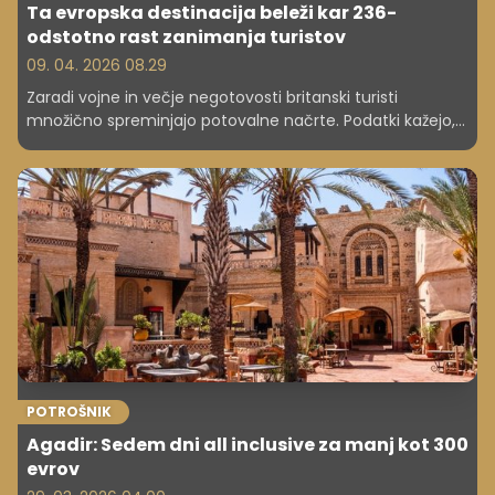
Ta evropska destinacija beleži kar 236-
odstotno rast zanimanja turistov
09. 04. 2026 08.29
Zaradi vojne in večje negotovosti britanski turisti
množično spreminjajo potovalne načrte. Podatki kažejo,
katera evropska destinacija letos doživlja presenetljiv
razcvet.
POTROŠNIK
Agadir: Sedem dni all inclusive za manj kot 300
evrov