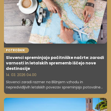
POTROŠNIK
Slovenci spreminjajo počitniške načrte: zaradi
varnosti in letalskih sprememb iščejo nove
destinacije
14. 03. 2026 04.00
Slovenci zaradi razmer na Bližnjem vzhodu in
nepredvidljivih letalskih povezav spreminjajo potovalne
načrte. Preverite, kam zdaj najraje potujejo, kako
turistične agencije prilagajajo ponudbo ter katere
pravice imate ob spremembah ali odpovedih
aranžmajev.