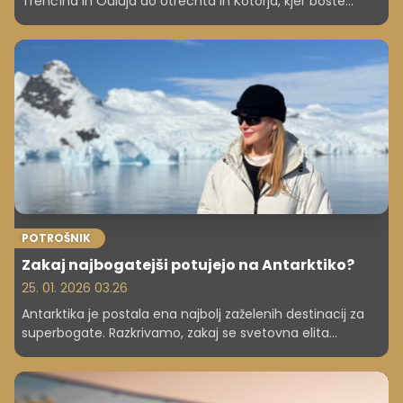
Trenčína in Ouluja do Utrechta in Kotorja, kjer boste
doživeli kulturo, naravo in mirnejši tempo.
POTROŠNIK
Zakaj najbogatejši potujejo na Antarktiko?
25. 01. 2026 03.26
Antarktika je postala ena najbolj zaželenih destinacij za
superbogate. Razkrivamo, zakaj se svetovna elita
množično odpravlja na "ledeni kontinent" in kaj jim
takšna potovanja ponujajo.