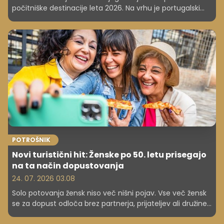
počitniške destinacije leta 2026. Na vrhu je portugalski
Algarve, kjer kava stane približno 1,50 evra, kosilo za dve
osebi pa manj kot 25 evrov.
POTROŠNIK
Novi turistični hit: Ženske po 50. letu prisegajo
na ta način dopustovanja
24. 07. 2026 03.08
Solo potovanja žensk niso več nišni pojav. Vse več žensk
se za dopust odloča brez partnerja, prijateljev ali družine,
svetovni trend pa ustvarja več sto milijard dolarjev