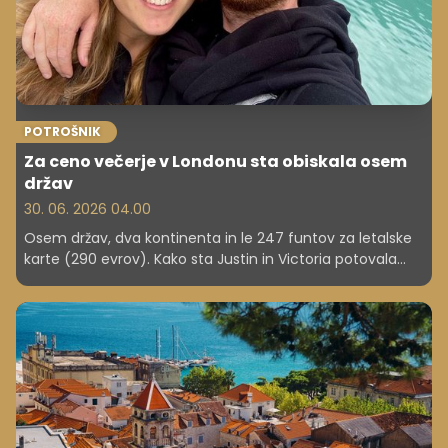
POTROŠNIK
Za ceno večerje v Londonu sta obiskala osem
držav
30. 06. 2026 04.00
Osem držav, dva kontinenta in le 247 funtov za letalske
karte (290 evrov). Kako sta Justin in Victoria potovala
skoraj zastonj – in kaj se lahko naučite iz njune strategije?