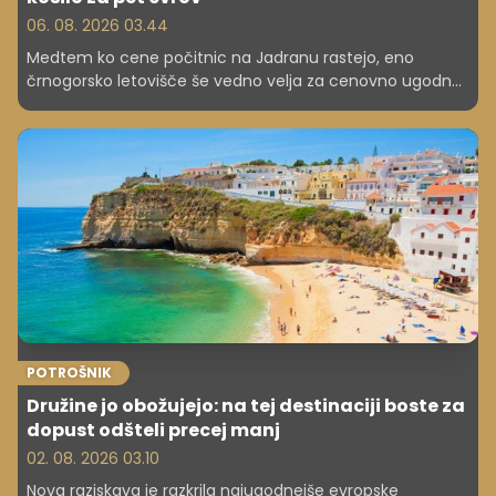
06. 08. 2026 03.44
Medtem ko cene počitnic na Jadranu rastejo, eno
črnogorsko letovišče še vedno velja za cenovno ugodno
izbiro. Nastanitev, hrana in plaža ostajajo dostopni tudi za
družine.
POTROŠNIK
Družine jo obožujejo: na tej destinaciji boste za
dopust odšteli precej manj
02. 08. 2026 03.10
Nova raziskava je razkrila najugodnejše evropske