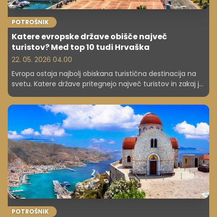
POTROŠNIK
Katere evropske države obišče največ
turistov? Med top 10 tudi Hrvaška
22. 05. 2026 04.00
Evropa ostaja najbolj obiskana turistična destinacija na
svetu. Katere države pritegnejo največ turistov in zakaj je
med najboljšimi tudi Hrvaška?
POTROŠNIK