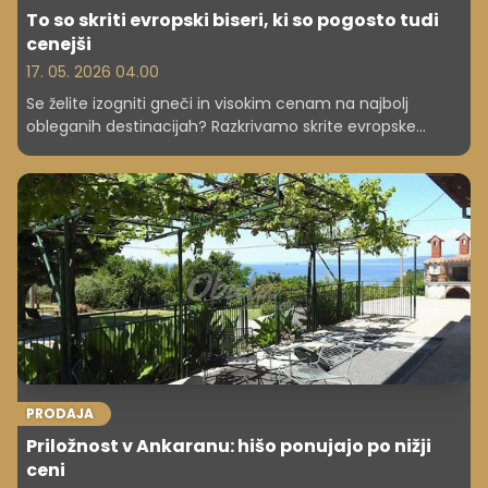
To so skriti evropski biseri, ki so pogosto tudi
cenejši
17. 05. 2026 04.00
Se želite izogniti gneči in visokim cenam na najbolj
obleganih destinacijah? Razkrivamo skrite evropske
bisere, ki jih za letos priporočajo strokovnjaki – in zakaj so
lahko boljša izbira.
PRODAJA
Priložnost v Ankaranu: hišo ponujajo po nižji
ceni