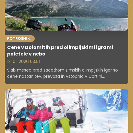
POTROŠNIK
Cene v Dolomitih pred olimpijskimi igrami
poletele v nebo
13. 01. 2026 03.01
Slab mesec pred začetkom zimskih olimpijskih iger so
cene nastanitev, prevoza in vstopnic v Cortini
d'Ampezzo in bližnji okolici strmo narasle, v svoji raziskavi
ugotavlja italijansko združenje potrošnikov Altroconsumo.