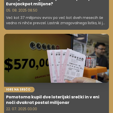
Eurojackpot milijone?
05. 08. 2025 08.50
Več kot 37 milijonov evrov po več kot dveh mesecih še
vedno ni nihče prevzel. Lastnik zmagovalnega listka, ki je
bil maja letos vplačan v Kranju, lahko svoj dobitek
prevzame le še do 21. avgusta 2025. Po tem datumu se
bo ves znesek vrnil v sklad igre Eurojackpot, so sporočili iz
Loterije Slovenije.
IGRE NA SREČO
Pomotoma kupil dve loterijski srečki in v eni
noči dvakrat postal milijonar
22. 07. 2025 03.00