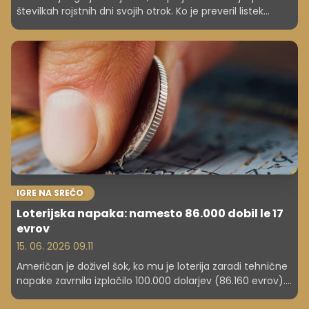
številkah rojstnih dni svojih otrok. Ko je preveril listek
Eurojackpota, ni mogel verjeti očem – osvojil je več kot
415.000 evrov.
IGRE NA SREČO
Loterijska napaka: namesto 86.000 dobil le 17
evrov
15. 06. 2026 09.11
Američan je doživel šok, ko mu je loterija zaradi tehnične
napake zavrnila izplačilo 100.000 dolarjev (86.160 evrov).
Srečka naj bi bila vredna le pičlih 20 dolarjev (17 evrov).