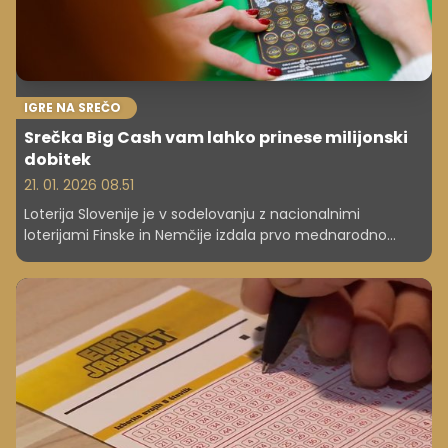
IGRE NA SREČO
Srečka Big Cash vam lahko prinese milijonski
dobitek
21. 01. 2026 08.51
Loterija Slovenije je v sodelovanju z nacionalnimi
loterijami Finske in Nemčije izdala prvo mednarodno
srečko na svetu. Srečka Big Cash tako slovenskim
igralcem zdaj prvič omogoča možnost milijonskega
dobitka. Glavni dobitki so vredni milijon evrov, v skladu pa
je takih srečk deset. Posamezna srečka stane 20 evrov,
so sporočili z Loterije.