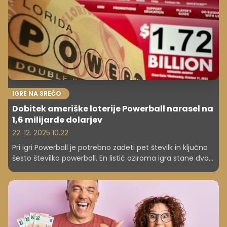
IGRE NA SREČO
Dobitek ameriške loterije Powerball narasel na
1,6 milijarde dolarjev
22. 12. 2025 10.22
Pri igri Powerball je potrebno zadeti pet številk in ključno
šesto številko powerball. En listič oziroma igra stane dva
dolarja, kar je 1,71 evra.