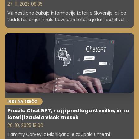
27. 11. 2025 08.35
Vsi nestrpno čakajo informacije Loterije Slovenije, ali bo
tudi letos organizirala Novoletni Loto, ki je lani požel val
navdušenja. Kaj so za Cekin.si povedali na Loteriji?
IGRE NA SREČO
Prosila ChatGPT, naj ji predlaga številke, in na
loteriji zadela visok znesek
20. 10. 2025 19.00
Tammy Carvey iz Michigana je zaupala umetni