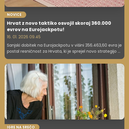
NOVICE
Hrvat z novo taktiko osvojil skoraj 360.000
evrov na Eurojackpotu!
16. 01. 2026 09.45
Sanjski dobitek na Eurojackpotu v višini 356.463,60 evra je
postal resničnost za Hrvata, ki je sprejel novo strategijo –
naključni izbor številk namesto pomembnih datumov.
Njegova zgodba je dokaz, da se včasih izplača tvegati in
poskusiti nekaj novega.
IGRE NA SREČO