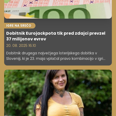
IGRE NA SREČO
Dobitnik Eurojackpota tik pred zdajci prevzel
37 milijonov evrov
20. 08. 2025 16.10
Dobitnik drugega največjega loterijskega dobitka v
Sloveniji, ki je 23. maja vplačal pravo kombinacijo v igri
Eurojackpot, je tik pred iztekom 90-dnevnega roka
prevzel 37,3 milijona evrov. Po plačilu davka je bogatejši
za 31,7 milijona evrov, občina njegovega stalnega
prebivališča pa za 5,6 milijona evrov, so sporočili iz
Loterije Slovenije.