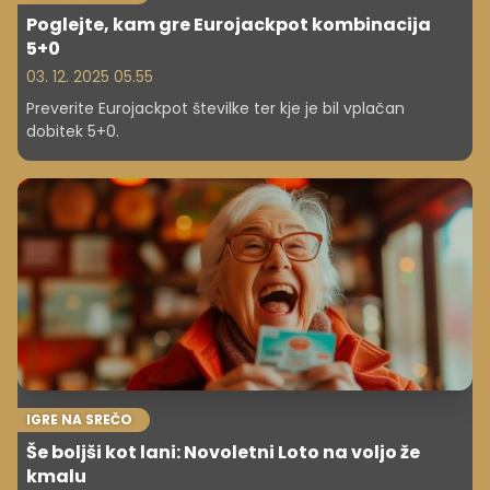
Poglejte, kam gre Eurojackpot kombinacija
5+0
03. 12. 2025 05.55
Preverite Eurojackpot številke ter kje je bil vplačan
dobitek 5+0.
IGRE NA SREČO
Še boljši kot lani: Novoletni Loto na voljo že
kmalu