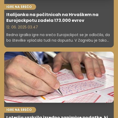
IGRE NA SREČO
Italijanka na počitnicah na Hrvaškem na
Eurojackpotu zadela 173.000 evrov
12. 06. 2025 03.47
Redna igralka igre na srečo Eurojackpot se je odločila, da
bo številke vplačala tudi na dopustu. V Zagrebu je tako
vplačala dobitno kombinacijo.
IGRE NA SREČO
Loterija razkrila izredno zanimive podatke, ki