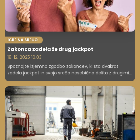
IGRE NA SREČO
Zakonca zadela že drug jackpot
18. 12. 2025 10.03
Spoznajte izjemno zgodbo zakoncev, ki sta dvakrat
zadela jackpot in svojo srečo nesebično delita z drugimi.
Njuna dejanja navdihujejo in kažejo, kako lahko denar
resnično spreminja življenja na bolje.