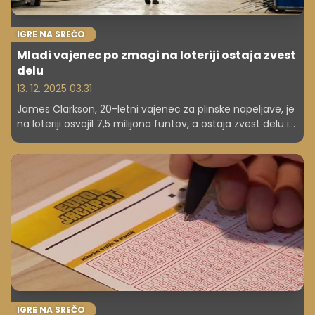
IGRE NA SREČO
Mladi vajenec po zmagi na loteriji ostaja zvest
delu
13. 12. 2025 03.31
James Clarkson, 20-letni vajenec za plinske napeljave, je
na loteriji osvojil 7,5 milijona funtov, a ostaja zvest delu in
načrtom za prihodnost. Preberite njegovo zgodbo.
IGRE NA SREČO