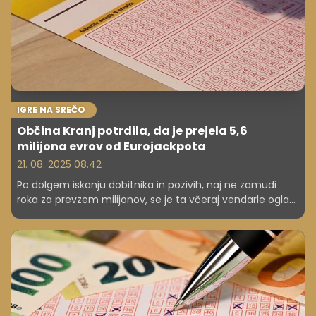
IGRE NA SREČO
Občina Kranj potrdila, da je prejela 5,6
milijona evrov od Eurojackpota
21. 08. 2025 08.42
Po dolgem iskanju dobitnika in pozivih, naj ne zamudi
roka za prevzem milijonov, se je ta včeraj vendarle oglasil
in sedaj je jasno, da ima stalno prebivališče v Kranju.