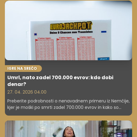
IGRE NA SREČO
Umrl, nato zadel 700.000 evrov: kdo dobi
denar?
27. 04. 2026 04.00
Preberite podrobnosti o nenavadnem primeru iz Nemčije,
kjer je moški po smrti zadel 700.000 evrov in kako so
sredstva razdelili med dediče.