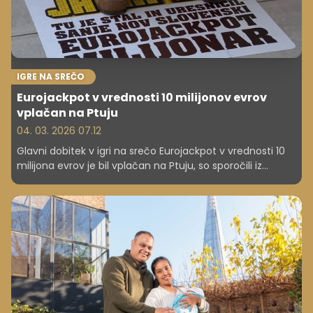
IGRE NA SREČO
Eurojackpot v vrednosti 10 milijonov evrov
vplačan na Ptuju
04. 03. 2026 07.12
Glavni dobitek v igri na srečo Eurojackpot v vrednosti 10
milijona evrov je bil vplačan na Ptuju, so sporočili iz
Loterije Slovenije. Po plačilu davka bo srečnež bogatejši
za 8,5 milijona evrov. Izplačilo dobitka bo možno od 12.
marca, dobitnik pa ima za prevzem čas vse do 1. junija.