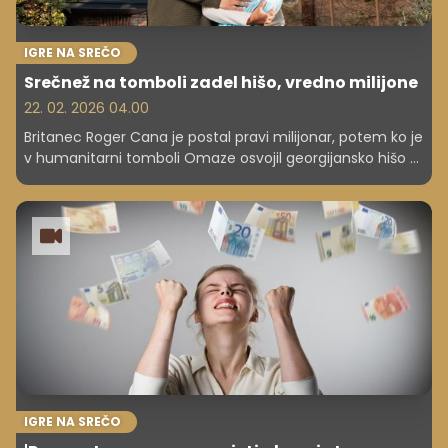
IGRE NA SREČO
Srečnež na tomboli zadel hišo, vredno milijone
22. 02. 2026 04.00
Britanec Roger Cana je postal pravi milijonar, potem ko je
v humanitarni tomboli Omaze osvojil georgijansko hišo v
središču Londona v vrednosti več kot pet milijonov evrov,
poleg tega pa še okoli 286.000 evrov gotovine.
IGRE NA SREČO