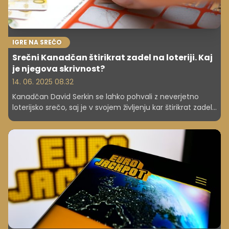
IGRE NA SREČO
Srečni Kanadčan štirikrat zadel na loteriji. Kaj
je njegova skrivnost?
14. 06. 2025 08.32
Kanadčan David Serkin se lahko pohvali z neverjetno
loterijsko srečo, saj je v svojem življenju kar štirikrat zadel
glavni dobitek na loteriji. Serkin, ki je prebolel raka, je po
poročanju kanadskih medijev od avgusta lani osvojil tri
glavne dobitke, pri čemer je domov odnesel okoli 2,5
milijona kanadskih dolarjev oz. približno 1,6 milijona evrov.