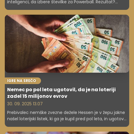
inteligenci, da izbere številke za Powerball. Rezultat?
Dobitek v višini 100.000 dolarjev (85.809 evrov). Je to
začetek novega trenda?
IGRE NA SREČO
Nemec po pol leta ugotovil, da je na loteriji
zadel 15 milijonov evrov
30. 09. 2025 13.07
Prebivalec nemške zvezne dežele Hessen je v žepu jakne
našel loterijski listek, ki ga je kupil pred pol leta, in ugotovil,
da je zadel 15,3 milijona evrov, je sporočila loterija v
Hessnu.