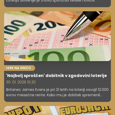
Loterija Slovenije je znova sporočila vesele novice.
IGRE NA SREČO
'Najbolj sproščen' dobitnik v zgodovini loterije
30. 01. 2026 10.20
Britanec James Evans je pri 21 letih na loteriji osvojil 12.000
evrov mesečne rente. Kako mu je dobitek spremenil
življenje in zakaj njegov način zapravljanja deli javnost?