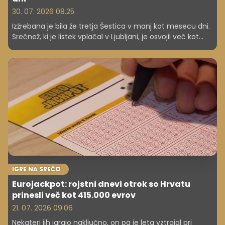
30. 07. 2026 08.25
Izžrebana je bila že tretja Šestica v manj kot mesecu dni.
Srečnež, ki je listek vplačal v Ljubljani, je osvojil več kot
421.000 evrov.
IGRE NA SREČO
Eurojackpot: rojstni dnevi otrok so Hrvatu
prinesli več kot 415.000 evrov
21. 07. 2026 09.06
Nekateri jih igrajo naključno, on pa je leta vztrajal pri