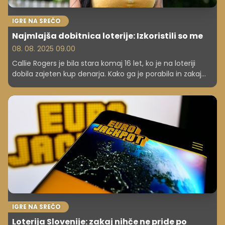
IGRE NA SREČO
Najmlajša dobitnica loterije: Izkoristili so me
08. 08. 2025 09.00
Callie Rogers je bila stara komaj 16 let, ko je na loteriji
dobila zajeten kup denarja. Kako ga je porabila in zakaj
pravi, da ji denar ni bil nikoli pomemben, preverite v
članku.
IGRE NA SREČO
Loterija Slovenije: zakaj nihče ne pride po