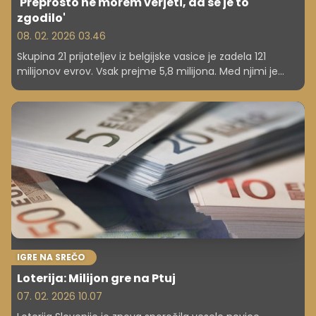
'Preprosto ne morem verjeti, da se je to
zgodilo'
08. 02. 2026 03.46
Skupina 21 prijateljev iz belgijske vasice je zadela 121
milijonov evrov. Vsak prejme 5,8 milijona. Med njimi je
tudi upokojenka Marianne. Zgodba je navdihnila tudi
izkušene loto igralce.
IGRE NA SREČO
Loterija: Milijon gre na Ptuj
07. 02. 2026 10.07