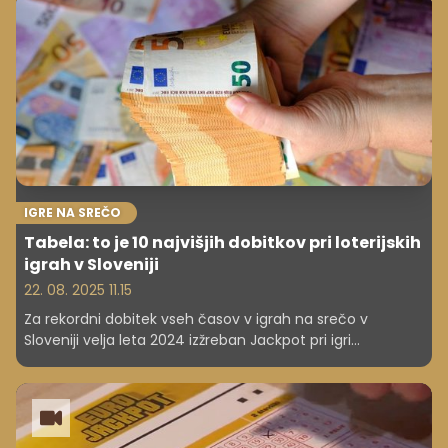
IGRE NA SREČO
Tabela: to je 10 najvišjih dobitkov pri loterijskih
igrah v Sloveniji
22. 08. 2025 11.15
Za rekordni dobitek vseh časov v igrah na srečo v
Sloveniji velja leta 2024 izžreban Jackpot pri igri
Eurojackpot v višini 60 milijonov evrov.