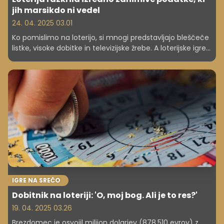
jih marsikdo ni vedel
24. 04. 2025 03.01
Ko pomislimo na loterijo, si mnogi predstavljajo bleščeče
listke, visoke dobitke in televizijske žrebe. A loterijske igre
niso novodobna oblika zabave, temveč prav nasprotno.
Njihove korenine segajo daleč v zgodovino, tudi na
slovenskih tleh jih poznamo že več kot 300 let.
IGRE NA SREČO
Dobitnik na loteriji: 'O, moj bog. Ali je to res?'
19. 04. 2025 03.26
Brezdomec je osvojil milijon dolarjev (878.510 evrov) z