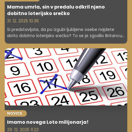
Mama umrla, sin v predalu odkril njeno
dobitno loterijsko srečko
31. 12. 2025 10.36
Si predstavljate, da po izgubi ljubljene osebe najdete
skrito dobitno loterijsko srečko? To se je zgodilo Britancu
Liamu, čigar mama mu je pustila 'poslednje darilo'.
Podobno presenečenje je doživela Lisa po očetovi smrti.
Zgodbe, ki kažejo, kako usoda piše najbolj nepredvidljive
scenarije.
NOVICE
Imamo novega Loto milijonarja!
29. 12. 2025 11.23