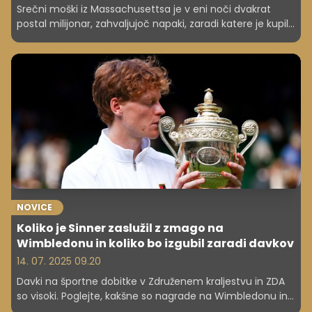
Srečni moški iz Massachusettsa je v eni noči dvakrat
postal milijonar, zahvaljujoč napaki, zaradi katere je kupil
dve zmagovalni loterijski srečki na dveh različnih
lokacijah. Tako je prejel dva milijona dolarjev, kar je več
kot 1,7 milijona evrov.
NOVICE
Koliko je Sinner zaslužil z zmago na
Wimbledonu in koliko bo izgubil zaradi davkov
14. 07. 2025 09.20
Davki na športne dobitke v Združenem kraljestvu in ZDA
so visoki. Poglejte, kakšne so nagrade na Wimbledonu in
koliko denarja na koncu ostane športnikom.