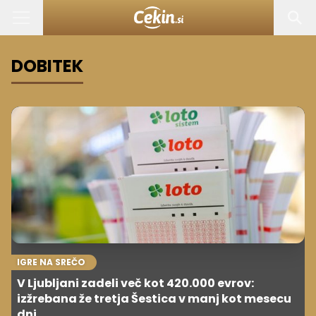
DOBITEK
IGRE NA SREČO
V Ljubljani zadeli več kot 420.000 evrov:
izžrebana že tretja Šestica v manj kot mesecu
dni