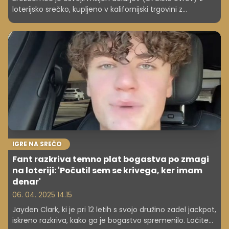
loterijsko srečko, kupljeno v kalifornijski trgovini z
alkoholnimi pijačami. Razkril, kaj bo storil z denarjem.
IGRE NA SREČO
Fant razkriva temno plat bogastva po zmagi
na loteriji: 'Počutil sem se krivega, ker imam
denar'
06. 04. 2025 14.15
Jayden Clark, ki je pri 12 letih s svojo družino zadel jackpot,
iskreno razkriva, kako ga je bogastvo spremenilo. Ločitev