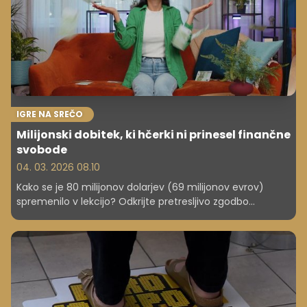
IGRE NA SREČO
Milijonski dobitek, ki hčerki ni prinesel finančne
svobode
04. 03. 2026 08.10
Kako se je 80 milijonov dolarjev (69 milijonov evrov)
spremenilo v lekcijo? Odkrijte pretresljivo zgodbo
tiktokerke, katere starši so obogateli na loteriji, ona pa se
danes bori za preživetje in opozarja na pasti nenadnega
bogastva.