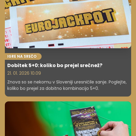
IGRE NA SREČO
Dobitek 5+0: koliko bo prejel srečnež?
21. 01. 2026 10.09
Znova so se nekomu v Sloveniji uresničile sanje. Poglejte,
koliko bo prejel za dobitno kombinacijo 5+0.