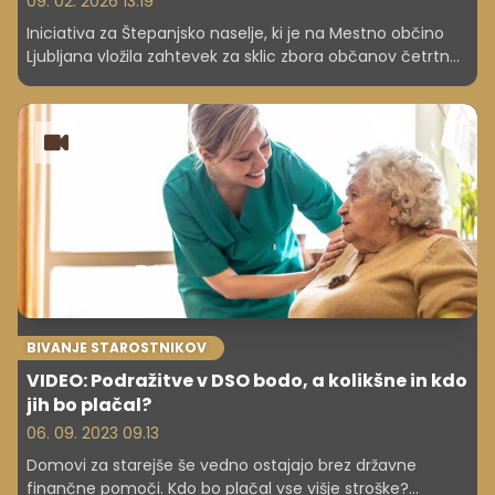
09. 02. 2026 13.19
Iniciativa za Štepanjsko naselje, ki je na Mestno občino
Ljubljana vložila zahtevek za sklic zbora občanov četrtne
skupnosti Golovec, trdi, da v naselju primanjkuje 956
parkirnih mest. Ob tem so predstavili ukrepe, s katerimi bi
začasno omilili parkirno stisko v naselju, občino pa
pozvali, naj ne odlaša z ukrepi in ne zavlačuje postopkov.
BIVANJE STAROSTNIKOV
VIDEO: Podražitve v DSO bodo, a kolikšne in kdo
jih bo plačal?
06. 09. 2023 09.13
Domovi za starejše še vedno ostajajo brez državne
finančne pomoči. Kdo bo plačal vse višje stroške?