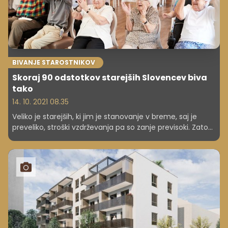
BIVANJE STAROSTNIKOV
Skoraj 90 odstotkov starejših Slovencev biva
tako
14. 10. 2021 08.35
Veliko je starejših, ki jim je stanovanje v breme, saj je
preveliko, stroški vzdrževanja pa so zanje previsoki. Zato
je za varno staranje ključna prilagoditev nepremičnin, v
katerih bivajo starejši, je bilo pred časom slišati na
festivalu za tretje življenjsko obdobje.