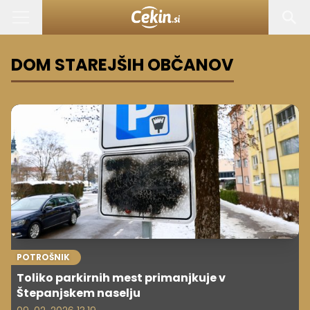
DOM STAREJŠIH OBČANOV
POTROŠNIK
Toliko parkirnih mest primanjkuje v
Štepanjskem naselju