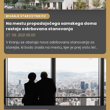
BIVANJE STAROSTNIKOV
Na mestu propadajočega samskega doma
rastejo oskrbovana stanovanja
27. 09. 2021 05.00
V Kranju se obetajo nova oskrbovana stanovanja za
starejše, ki bodo zrasla na mestu, kjer je prej vrsto let
propadal star objekt. Obenem načrtujejo tudi gradnjo
novega doma upokojencev, saj je obstoječi vedno poln
in so zanj dolge čakalne vrste.