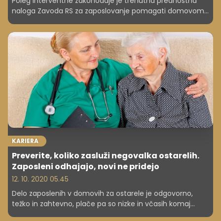
Poleg interventne zakonodaje je trenutna prednostna
naloga Zavoda RS za zaposlovanje pomagati domovom
starejših občanov priti do manjkajočega kadra.
KARIERA
Preverite, koliko zasluži negovalka ostarelih.
Zaposleni odhajajo, novi ne pridejo
12. 10. 2020 05.45
Delo zaposlenih v domovih za ostarele je odgovorno,
težko in zahtevno, plače pa so nizke in včasih komaj
dosežejo minimalno, čeprav delajo vse dni v tednu, v