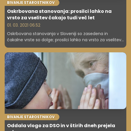
BIVANJE STAROSTNIKOV
Oskrbovana stanovanja: prosilci lahko na
vrsto za vselitev čakajo tudi več let
01. 03. 2021 06.52
Oskrbovana stanovanja v Sloveniji so zasedena in
čakalne vrste so dolge; prosilci lahko na vrsto za vselitev
čakajo tudi več let. V načrtu pa je povečanje njihovega
števila – ponekod že gradijo, tako da bodo še letos na
voljo nova.
BIVANJE STAROSTNIKOV
Oddala vlogo za DSO in v štirih dneh prejela