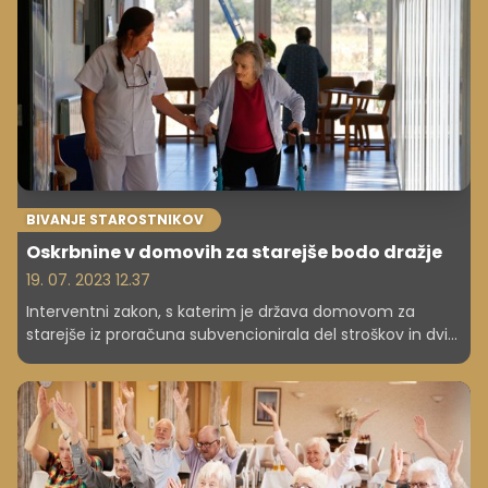
komunikacijske tehnologije (IKT), s katerimi bi lahko
spremljali denimo kakovost zraka in temperaturo v
prostoru, so zapisali.
BIVANJE STAROSTNIKOV
Oskrbnine v domovih za starejše bodo dražje
19. 07. 2023 12.37
Interventni zakon, s katerim je država domovom za
starejše iz proračuna subvencionirala del stroškov in dvig
oskrbnin omejila na največ 4,5 odstotka, se je konec
junija iztekel. V domovih opozarjajo, da se dvigu oskrbnin
julija ne bodo mogli izogniti.