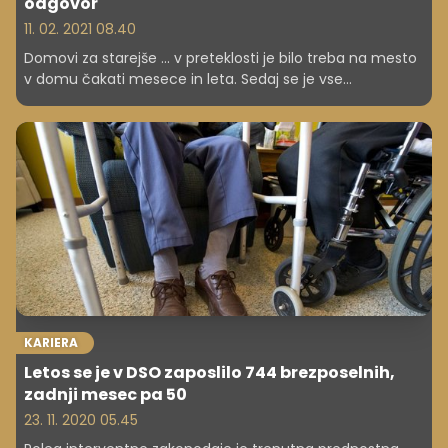
odgovor
11. 02. 2021 08.40
Domovi za starejše ... v preteklosti je bilo treba na mesto
v domu čakati mesece in leta. Sedaj se je vse
spremenilo. Vse več je zgodb tistih, ki pravijo, da so do
prostega mesta v domu za starejše prišli v le nekaj dneh.
A kako varno je te dni poslati svojca v DSO?
KARIERA
Letos se je v DSO zaposlilo 744 brezposelnih,
zadnji mesec pa 50
23. 11. 2020 05.45