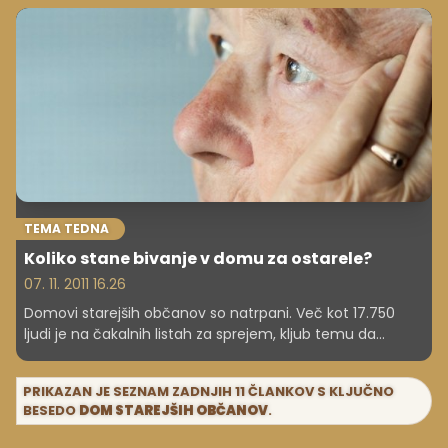
treh izmenah, tudi nočne, praznike, vikende, nedelje. V
domovih za ostarele že dolgo opozarjajo, da bi jih morali
bolje nagraditi in da si zaslužijo več. Tudi zato imajo lahko
kadrovske težave, ko zaposleni odhajajo, ker dobijo boljšo
službo z višjo plačo, in ko ne morejo dobiti novega
zaposlenega.
TEMA TEDNA
Koliko stane bivanje v domu za ostarele?
07. 11. 2011 16.26
Domovi starejših občanov so natrpani. Več kot 17.750
ljudi je na čakalnih listah za sprejem, kljub temu da
sprejem v dom dostikrat presega njihove finančne
zmožnosti.
PRIKAZAN JE SEZNAM ZADNJIH 11 ČLANKOV S KLJUČNO
BESEDO
DOM STAREJŠIH OBČANOV
.