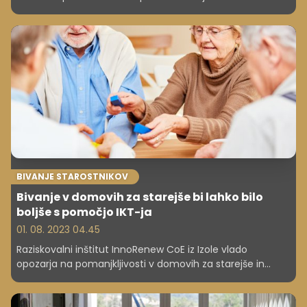
Kolikšne bodo podražitve? In ko si DSO-ji in vlada podajajo
žogico, oskrbovanci in njihovi svojci s strahom čakajo,
kakšni bodo zneski na njihovih položnicah za oskrbo.
BIVANJE STAROSTNIKOV
Bivanje v domovih za starejše bi lahko bilo
boljše s pomočjo IKT-ja
01. 08. 2023 04.45
Raziskovalni inštitut InnoRenew CoE iz Izole vlado
opozarja na pomanjkljivosti v domovih za starejše in
podaja predloge za izboljšanje. Predlagajo, da bi domove
opremili s sodobnimi napravami in orodji informacijsko-