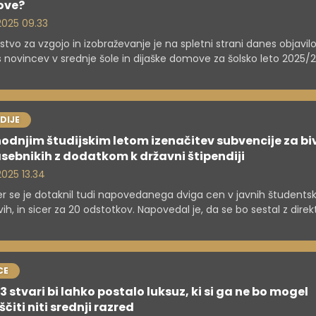
ove?
 2025 09.33
rstvo za vzgojo in izobraževanje je na spletni strani danes objavilo
s novincev v srednje šole in dijaške domove za šolsko leto 2025/
o šolo letos zaključuje 21.986 učencev (lani 21.305), ki bodo lah
irali na skupno 26.008 vpisnih mest na srednjih šolah. Šole bodo
male prijave za vpis do 2. aprila. Več pomembnih datumov v čla
DIJE
hodnjim študijskim letom izenačitev subvencije za bi
asebnikih z dodatkom k državni štipendiji
 2025 13.34
er se je dotaknil tudi napovedanega dviga cen v javnih študentsk
h, in sicer za 20 odstotkov. Napovedal je, da se bo sestal z direkt
tskih domov, da mu pojasnijo, zakaj bodo dvignili cene.
CE
3 stvari bi lahko postalo luksuz, ki si ga ne bo mogel
ščiti niti srednji razred