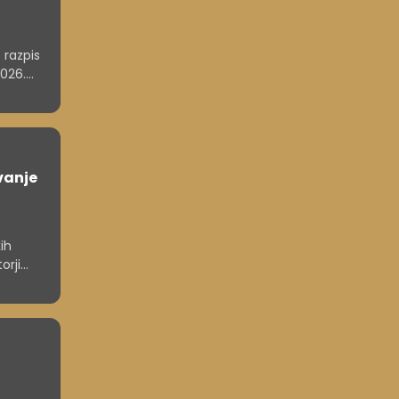
 razpis
2026.
ko
nku!
vanje
ih
orji