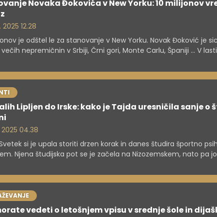
vanje Novaka Đokovića v New Yorku: 10 milijonov v
uz
. 2025 12.28
ijonov je odštel le za stanovanje v New Yorku. Novak Đoković je si
 večih nepremičnin v Srbiji, Črni gori, Monte Carlu, Španiji ... V last
hto, ki je vredna okoli 5 milijonov evrov.
NTI
lih Lipljen do Irske: kako je Tajda uresničila sanje o 
ni
. 2025 04.38
Svetek si je upala storiti drzen korak in danes študira športno psi
kem. Njena študijska pot se je začela na Nizozemskem, nato pa jo 
ih izzivih popeljala naprej. V intervjuju razkriva, kako je našla nači
iranje študija, katere so ključne razlike med Slovenijo in tujino ter
e študentom, ki razmišljajo o odhodu.
AŽEVANJE
orate vedeti o letošnjem vpisu v srednje šole in dijaš