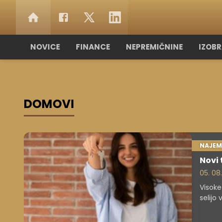
NOVICE
FINANCE
NEPREMIČNINE
IZOB
DOMOVI
NAJEM
Novi 
05. 08
Visoke
selijo
bistve