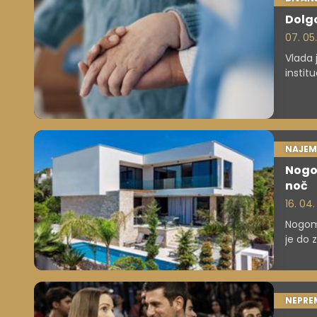
Dolgo
07. 05
Vlada 
instit
bo izb
Uporab
social
NAJEM
Nogom
noč
16. 04
Nogome
je do 
bazen,
NEPRE