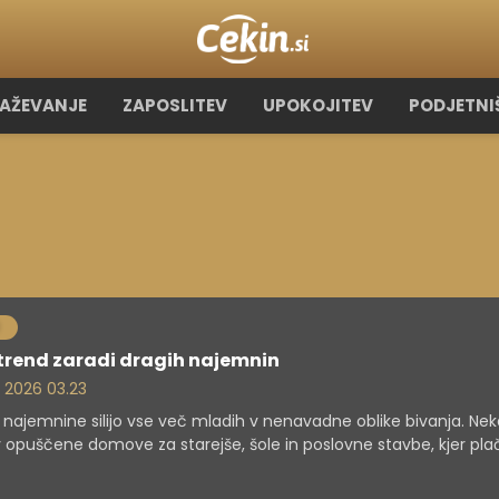
RAŽEVANJE
ZAPOSLITEV
UPOKOJITEV
PODJETNI
trend zaradi dragih najemnin
. 2026 03.23
 najemnine silijo vse več mladih v nenavadne oblike bivanja. Nek
 v opuščene domove za starejše, šole in poslovne stavbe, kjer pla
no manj, a se odpovedujejo delu pravic.