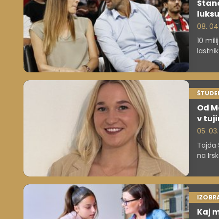
Stano
luks
08. 04
10 mil
lastnik
tudi ja
ŠTUDE
Od Ma
v tuji
05. 03
Tajda 
na Irs
po nov
financ
svetuj
IZOBR
Kaj m