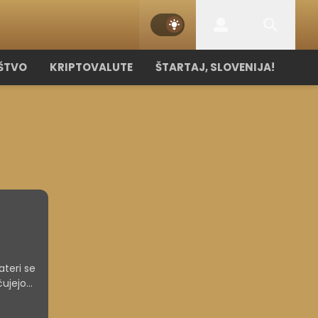
ŠTVO
KRIPTOVALUTE
ŠTARTAJ, SLOVENIJA!
ateri se
čujejo