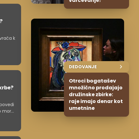
varčevanje?
?
vrača k
DEDOVANJE
Otroci bogatašev
skrbe?
množično prodajajo
družinske zbirke:
raje imajo denar kot
apovedi
umetnine
o morali
arjajo,
rvis in