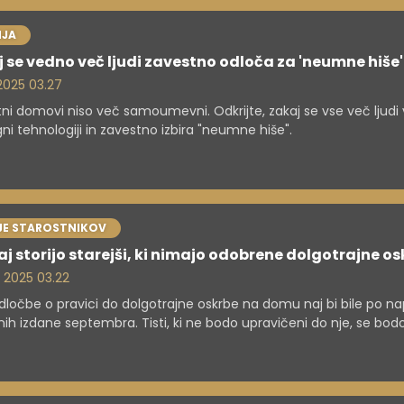
JA
 se vedno več ljudi zavestno odloča za 'neumne hiše'
 2025 03.27
i domovi niso več samoumevni. Odkrijte, zakaj se vse več ljudi 
ni tehnologiji in zavestno izbira "neumne hiše".
JE STAROSTNIKOV
aj storijo starejši, ki nimajo odobrene dolgotrajne o
. 2025 03.22
dločbe o pravici do dolgotrajne oskrbe na domu naj bi bile po n
jnih izdane septembra. Tisti, ki ne bodo upravičeni do nje, se bod
 in pomoč poiskati drugje. Posamezni centri za socialno delo poud
možnosti zanje več. Pri tem omenjajo pomoč na domu, socialni se
bo medgeneracijskih centrov.