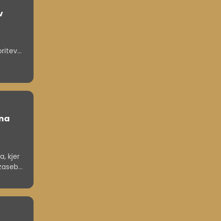
v
oritev
ka.
 bo
 na
, kjer
 zasebni