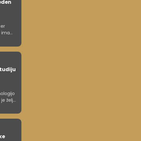
reden
cer
i ima
študiju
hologijo
je želja
n za
 kaj
ke