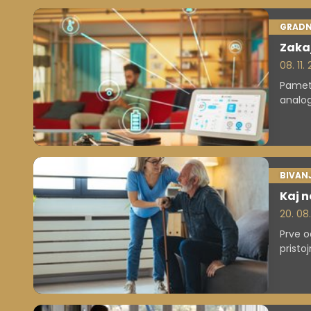
GRADN
Zakaj
08. 11.
Pametn
analog
BIVAN
Kaj n
20. 08
Prve o
pristo
znajti
da je 
ponud