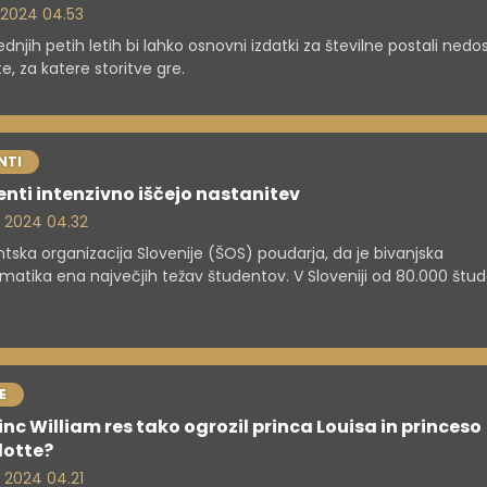
. 2024 04.53
ednjih petih letih bi lahko osnovni izdatki za številne postali nedose
te, za katere storitve gre.
NTI
nti intenzivno iščejo nastanitev
. 2024 04.32
tska organizacija Slovenije (ŠOS) poudarja, da je bivanjska
matika ena največjih težav študentov. V Sloveniji od 80.000 štu
odstotkov oziroma šestina študentov biva v javnih ali zasebnih
tskih domovih. Polovica jih biva doma ali v lastni nepremičnini, t
 išče stanovanje na trgu, so pojasnili v ŠOS.
E
inc William res tako ogrozil princa Louisa in princeso
lotte?
. 2024 04.21