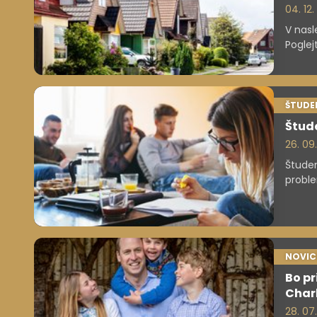
04. 12
V nasl
Poglej
ŠTUDE
Štude
26. 09
Študen
proble
le 12 
študen
pa jih
NOVIC
Bo pr
Char
28. 07