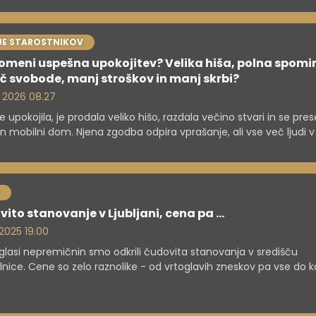
JE STAROSTNIKOV
omeni uspešna upokojitev? Velika hiša, polna spomi
eč svobode, manj stroškov in manj skrbi?
. 2026 08.27
e upokojila, je prodala veliko hišo, razdala večino stvari in se prese
 mobilni dom. Njena zgodba odpira vprašanje, ali vse več ljudi v
svobodo namesto kvadratnih metrov.
ito stanovanje v Ljubljani, cena pa ...
 2025 19.00
lasi nepremičnin smo odkrili čudovita stanovanja v središču
lnice. Cene so zelo raznolike - od vrtoglavih zneskov pa vse do k
ih" priložnosti za investiranje.