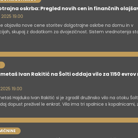
trajna oskrba: Pregled novih cen in finančnih olajša
. 2025 19.00
je objavila nove cene storitev dolgotrajne oskrbe na domu in v
ucijah, skupaj z dodatkom za dvojezičnost. Sistem vrednotenja st
oljšal preglednost in omogočil boljše storitve po meri posamezni
niki domov za starejše bodo finančno razbremenjeni, pri čemer
novarstvene storitve krila blagajna.
etaš Ivan Rakitić na Šolti oddaja vilo za 1150 evrov
. 2025 19.00
taš Hajduka Ivan Rakitić si je zgradil družinsko vilo na otoku Šolta
zdaj dopust preživel le enkrat. Vila ima tri spalnice s kopalnicami,
 telovadnico in je tik ob morju.
MIČNINE