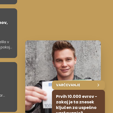
nov,
lila v
 pokoju
VARČEVANJE
ar
Prvih 10.000 evrov -
zakaj je ta znesek
ključen za uspešno