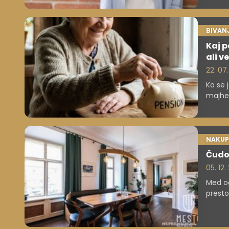
BIVAN
Kaj p
ali v
22. 07
Ko se j
majhen
išče 
NAKUP
Čudov
05. 12.
Med og
presto
"ugodn