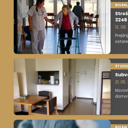
BIVAN
Stroš
3248
12. 08
Prejšn
ostare
pomag
ŠTUDE
Subve
21. 05.
Novost
domov
BIVAN