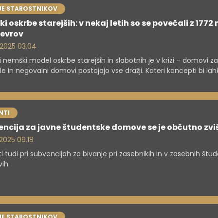
JE STAROSTNIKOV
ki oskrbe starejših: v nekaj letih so se povečali z 1772 
 evrov
. 2025 03.04
ji nemški model oskrbe starejših in slabotnih je v krizi – domovi za
le in negovalni domovi postajajo vse dražji. Kateri koncepti bi lah
ali?
NTI
ncija za javne študentske domove se je občutno zvi
 2025 09.18
i tudi pri subvencijah za bivanje pri zasebnikih in v zasebnih štu
ih.
JE STAROSTNIKOV