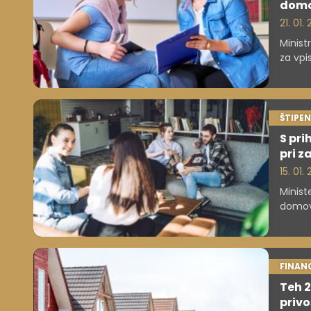
dom
21. 01.
Minist
za vpi
Osnovn
kandid
spreje
ŠTIPEN
S pri
pri z
15. 01.
Minist
domovi
študen
FINAN
Teh 2
privo