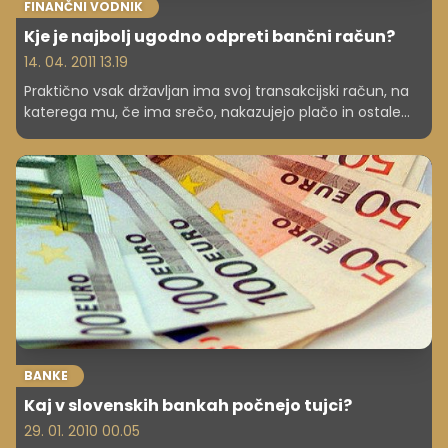
FINANČNI VODNIK
Kje je najbolj ugodno odpreti bančni račun?
14. 04. 2011 13.19
Praktično vsak državljan ima svoj transakcijski račun, na
katerega mu, če ima srečo, nakazujejo plačo in ostale
prilive. So pa razlike med enim in drugim računom lahko
precej velike.
BANKE
Kaj v slovenskih bankah počnejo tujci?
29. 01. 2010 00.05