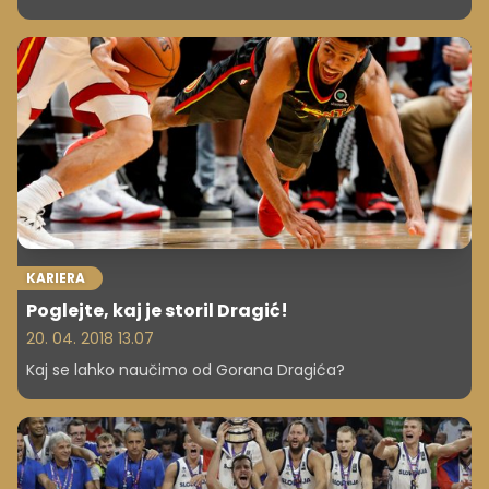
Najbolj ponosna sta, da je med njunimi strankami tudi
Goran Dragić. Kako sta začela posel?
KARIERA
Poglejte, kaj je storil Dragić!
20. 04. 2018 13.07
Kaj se lahko naučimo od Gorana Dragića?