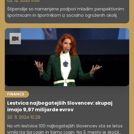
02. 12. 2025 11.05
Štipendije so namenjene podpori mladim perspektivnim
športnicam in športnikom iz socialno ogroženih okolij.
FINANCE
Lestvica najbogatejših Slovencev: skupaj
imajo 9,97 milijarde evrov
20. 11. 2024 10.29
Na vrh lestvice 100 najbogatejših Slovencev sta se letos
vrnila Iza Sia Login in Samo Login. Na 3. mesto je skočil