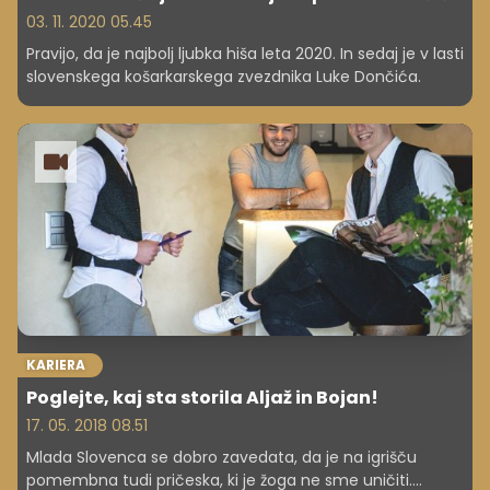
03. 11. 2020 05.45
Pravijo, da je najbolj ljubka hiša leta 2020. In sedaj je v lasti
slovenskega košarkarskega zvezdnika Luke Dončića.
KARIERA
Poglejte, kaj sta storila Aljaž in Bojan!
17. 05. 2018 08.51
Mlada Slovenca se dobro zavedata, da je na igrišču
pomembna tudi pričeska, ki je žoga ne sme uničiti.