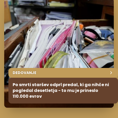
DEDOVANJE
Po smrti staršev odprl predal, ki ga nihče ni
pogledal desetletja - to mu je prineslo
110.000 evrov