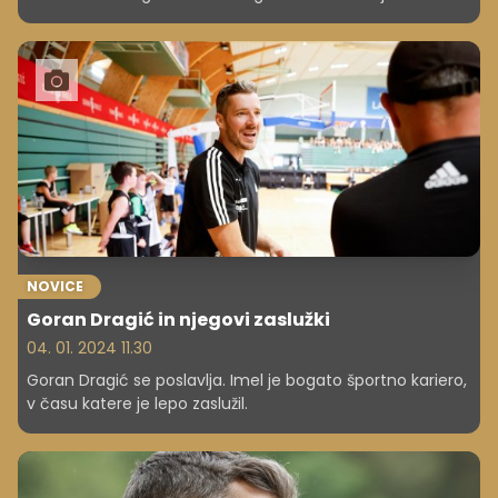
Jure Knez, družina Lah, lani 1., je zdrsnila na 6. mesto.
Skupno premoženje stoterice se je povečalo za 14
odstotkov na 9,97 milijarde evrov, kar je nova najvišja
vrednost doslej.
NOVICE
Goran Dragić in njegovi zaslužki
04. 01. 2024 11.30
Goran Dragić se poslavlja. Imel je bogato športno kariero,
v času katere je lepo zaslužil.