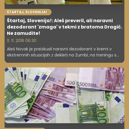
ŠTARTAJ, SLOVENIJA!
Štartaj, Slovenija!: Aleš preveril, ali naravni
dezodorant 'zmaga' v tekmi z bratoma Dragić.
Ne zamudite!
11. 11. 2016 06.30
Aleš Novak je preizkusil naravni dezodorant v kremi v
ekstremnih situacijah z dekleti na Zumbi, na treningu s
košarkarsko reprezentanco in na stand-up nastopu s
Pižamo. Ugotovil je, da deluje tudi, ko se veliko potiš.