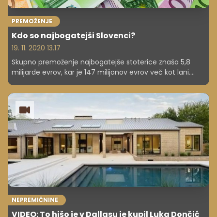
PREMOŽENJE
Kdo so najbogatejši Slovenci?
19. 11. 2020 13.17
Skupno premoženje najbogatejše stoterice znaša 5,8
milijarde evrov, kar je 147 milijonov evrov več kot lani.
Prag za vstop na lestvico se je sicer znižal za šest
odstotkov na 20,9 milijona evrov.
NEPREMIČNINE
VIDEO: To hišo je v Dallasu je kupil Luka Dončić