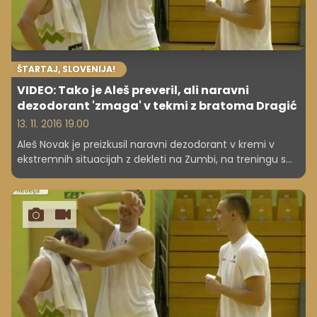
ŠTARTAJ, SLOVENIJA!
VIDEO: Tako je Aleš preveril, ali naravni
dezodorant 'zmaga' v tekmi z bratoma Dragić
13. 11. 2016 19.00
Aleš Novak je preizkusil naravni dezodorant v kremi v
ekstremnih situacijah z dekleti na Zumbi, na treningu s
košarkarsko reprezentanco in na stand-up nastopu s
Pižamo. Ugotovil je, da deluje tudi, ko se veliko potiš.