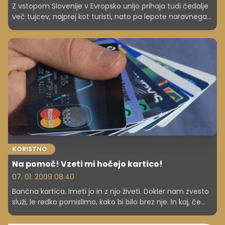
Z vstopom Slovenije v Evropsko unijo prihaja tudi čedalje
več tujcev, najprej kot turisti, nato pa lepote naravnega
okolja premamijo marsikaterega, da se za stalno naseli v
naši prelepi domovini.
KORISTNO
Na pomoč! Vzeti mi hočejo kartico!
07. 01. 2009 08.40
Bančna kartica. Imeti jo in z njo živeti. Dokler nam zvesto
služi, le redko pomislimo, kako bi bilo brez nje. In kaj, če
nam jo odvzamejo?