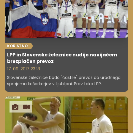
KORISTNO
LPP in Slovenske železnice nudijo navijačem
brezplačen prevoz
17. 09. 2017 23.18
Slovenske železnice bodo "častile" prevoz do uradnega
sprejema košarkarjev v Ljubljani. Prav tako LPP.