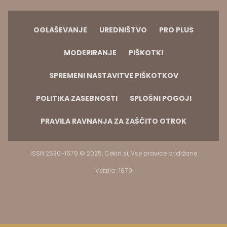
OGLAŠEVANJE
UREDNIŠTVO
PRO PLUS
MODERIRANJE
PIŠKOTKI
SPREMENI NASTAVITVE PIŠKOTKOV
POLITIKA ZASEBNOSTI
SPLOŠNI POGOJI
PRAVILA RAVNANJA ZA ZAŠČITO OTROK
ISSN 2630-1679 © 2025, Cekin.si, Vse pravice pridržane
Verzija: 1879