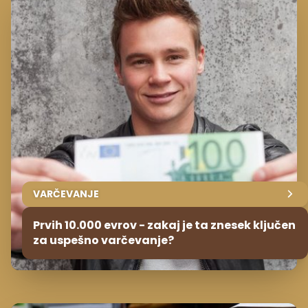
VARČEVANJE
Prvih 10.000 evrov - zakaj je ta znesek ključen
za uspešno varčevanje?