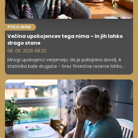
POKOJNINE
Večina upokojencev tega nima – in jih lahko
drago stane
08. 06. 2026 08.20
Mnogi upokojenci verjamejo, da je pokojnina dovolj. A
statistika kaže drugače – brez finančne rezerve lahko
nepričakovani stroški hitro povzročijo resne težave.