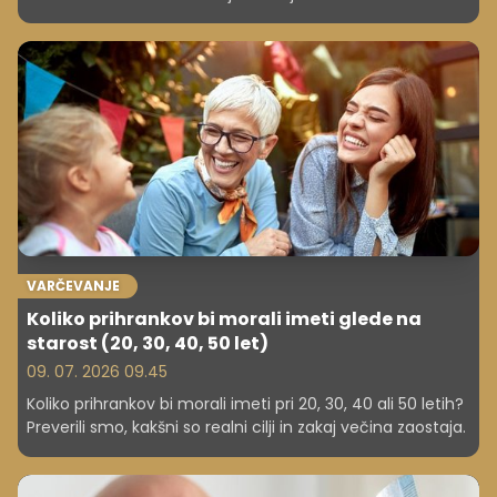
užitkih, ki stanejo le nekaj evrov, a ljudem prinašajo več
zadovoljstva.
VARČEVANJE
Koliko prihrankov bi morali imeti glede na
starost (20, 30, 40, 50 let)
09. 07. 2026 09.45
Koliko prihrankov bi morali imeti pri 20, 30, 40 ali 50 letih?
Preverili smo, kakšni so realni cilji in zakaj večina zaostaja.