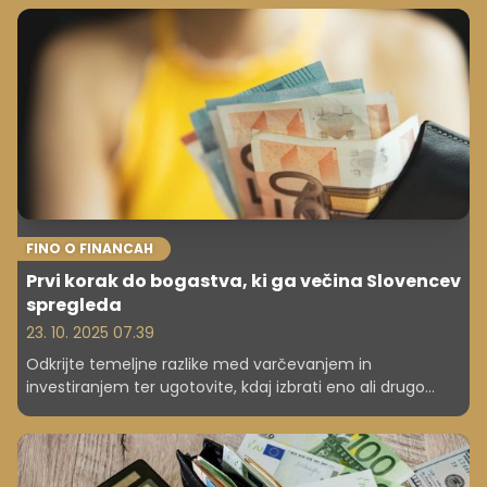
umetne inteligence. Kako vlagati in kako se izogniti
najpogostejšim napakam, zakaj kratkoročno špekuliranje
ne deluje ter ali lahko umetna inteligenca nadomesti
finančne svetovalce? Odgovarja upravljavec osebnega
premoženja mag. Mitja Vezovišek.
FINO O FINANCAH
Prvi korak do bogastva, ki ga večina Slovencev
spregleda
23. 10. 2025 07.39
Odkrijte temeljne razlike med varčevanjem in
investiranjem ter ugotovite, kdaj izbrati eno ali drugo
strategijo za dosego svojih finančnih ciljev.