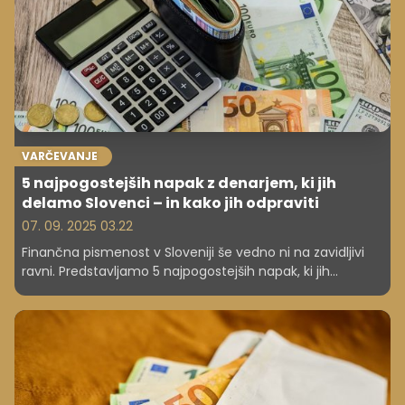
VARČEVANJE
5 najpogostejših napak z denarjem, ki jih
delamo Slovenci – in kako jih odpraviti
07. 09. 2025 03.22
Finančna pismenost v Sloveniji še vedno ni na zavidljivi
ravni. Predstavljamo 5 najpogostejših napak, ki jih
Slovenci delamo pri upravljanju denarja – od
impulzivnega nakupovanja do napačnega razumevanja
kreditov. Preverite, kako se jim izogniti.