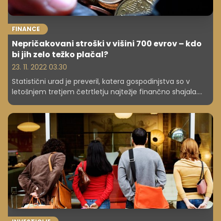
FINANCE
Nepričakovani stroški v višini 700 evrov – kdo
bi jih zelo težko plačal?
23. 11. 2022 03.30
Statistični urad je preveril, katera gospodinjstva so v
letošnjem tretjem četrtletju najtežje finančno shajala.
Surs je tako ugotovil, da so v najslabšem finančnem
položaju gospodinjstva v najemniških stanovanjih.
Finančno so težje shajala tudi gospodinjstva staršev
samohranilcev.