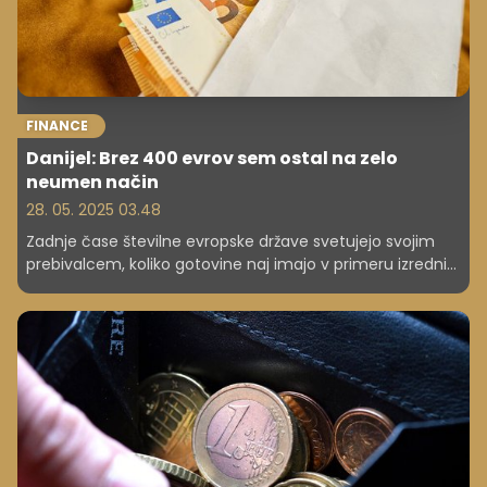
FINANCE
Danijel: Brez 400 evrov sem ostal na zelo
neumen način
28. 05. 2025 03.48
Zadnje čase številne evropske države svetujejo svojim
prebivalcem, koliko gotovine naj imajo v primeru izrednih
razmer. A kako shraniti oziroma skriti gotovino, da brez
nje ne ostanete, tako kot je Danijel?