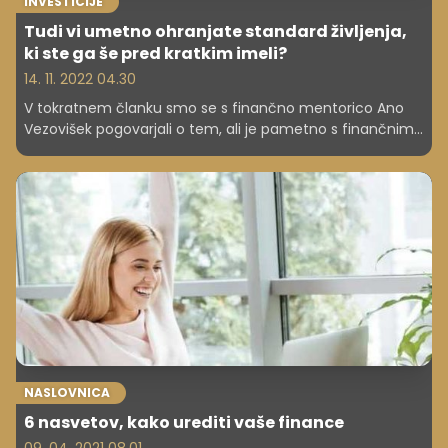
INVESTICIJE
Tudi vi umetno ohranjate standard življenja,
ki ste ga še pred kratkim imeli?
14. 11. 2022 04.30
V tokratnem članku smo se s finančno mentorico Ano
Vezovišek pogovarjali o tem, ali je pametno s finančnimi
rezervami, ki jih imamo na varčevalnih računih,
vzdrževati umetni standard življenja, torej nečesa, kar si s
trenutnimi plačami in dohodki ne moremo več privoščiti.
NASLOVNICA
6 nasvetov, kako urediti vaše finance