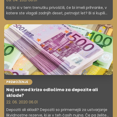
09. 04. 2021 08.01
Kaj bi si v tem trenutku privoščili, če bi imeli prihranke, v
katere ste vlagali zadnjih deset, petnajst let? Bi si kupili
nov avto, bi vložili v nov dom, bi si kupili čoln ali povsem
novo pohištvo? Začnite že danes z bolj preudarnim in
odgovornim upravljanjem svojih financ, v ta namen smo
za vas pripravili koristne nasvete.
PREMOŽENJE
Naj se med krizo odločimo za depozite ali
sklade?
22. 06. 2020 06.01
Depoziti ali skladi? Depoziti so primernejši za ustvarjanje
likvidnostne rezerve, ki je v teh časih nujna. Če pa želite