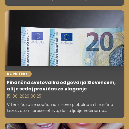
dolgoročno varčevati, potem je bolje, da izberete sklade.
Številni pa se sprašujejo, ali naj se med krizo odločijo za
sklade ali depozite.
KORISTNO
Finančna svetovalka odgovarja Slovencem,
ali je sedaj pravi čas za vlaganje
15. 06. 2020 08.25
V tem času se soočamo z novo globalno in finančno
krizo, zato ni presenetljivo, da so ljudje večinoma
zaskrbljeni, ampak to obdobje prinaša tudi številne nove
priložnosti, še posebej na področju vlaganja. Več o tem si
lahko preberete v nadaljevanju.