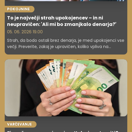
POKOJNINE
To je največji strah upokojencev – in ni
neupravičen: 'Ali mi bo zmanjkalo denarja?'
05. 06. 2026 19.00
Strah, da bodo ostali brez denarja, je med upokojenci vse
večji. Preverite, zakaj je upravičen, koliko vpliva na
kakovost življenja in kako se lahko zaščitite.
VARČEVANJE