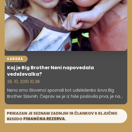
KARIERA
Kaj je Big Brother Neni napovedala
vedeževalka?
26. 10. 2010 10.38
Neno smo Slovenci spoznali kot udeleženko šova Big
Brother Slavnih. Čeprav se je iz hiše poslovila prva, je na
marsikoga naredila močan vtis.
PRIKAZAN JE SEZNAM ZADNJIH 19 ČLANKOV S KLJUČNO
BESEDO
FINANČNA REZERVA
.