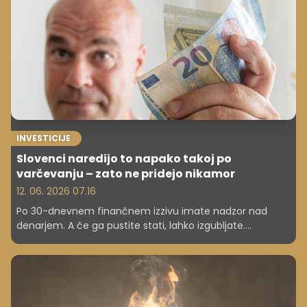
INVESTICIJE
Slovenci naredijo to napako takoj po
varčevanju – zato ne pridejo nikamor
12. 06. 2026 07.16
Po 30-dnevnem finančnem izzivu imate nadzor nad
denarjem. A če ga pustite stati, lahko izgubljate.
Preverite, kaj narediti naprej.