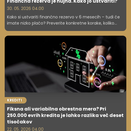
Finančna rezerva je nujna. Kako jo ustvariti?
30. 05. 2026 04.00
Kako si ustvariti finančno rezervo v 6 mesecih – tudi če
imate nizko plačo? Preverite konkretne korake, koliko
potrebujete in kako začeti danes.
KREDITI
Fiksna ali variabilna obrestna mera? Pri
250.000 evrih kredita je lahko razlika več deset
tisočakov
22. 05. 2026 04.00