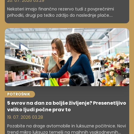
20. 07. 2026 03.29
Nekateri imajo finančno rezervo tudi z povprečnimi
prihodki, drugi pa težko zdržijo do naslednje plače.
Raziskave kažejo, da razlika ni vedno v višini zaslužka,
temveč v finančnih navadah.
POTROŠNIK
5 evrov na dan za boljše življenje? Presenetljivo
veliko ljudi počne prav to
19. 07. 2026 03.28
Pozabite na drage avtomobile in luksuzne počitnice. Novi
trend mikro luksuza temelji na majhnih vsakodnevnih