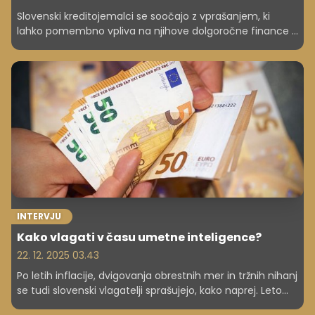
Slovenski kreditojemalci se soočajo z vprašanjem, ki
lahko pomembno vpliva na njihove dolgoročne finance -
ali izbrati fiksno ali variabilno obrestno mero. Primerjave
ponudb slovenskih bank kažejo, da so razlike manjše kot
pred nekaj leti, vendar lahko že razmeroma majhna rast
referenčne obrestne mere pomeni več sto evrov višji
mesečni obrok.
INTERVJU
Kako vlagati v času umetne inteligence?
22. 12. 2025 03.43
Po letih inflacije, dvigovanja obrestnih mer in tržnih nihanj
se tudi slovenski vlagatelji sprašujejo, kako naprej. Leto
2026 prinaša nove davčne ugodnosti in večjo vlogo