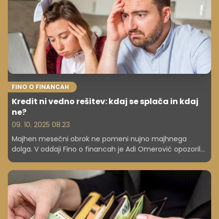
FINO O FINANCAH
Kredit ni vedno rešitev: kdaj se splača in kdaj
ne?
09. 10. 2025 08.23
Majhen mesečni obrok ne pomeni nujno majhnega
dolga. V oddaji Fino o financah je Adi Omerović opozoril
na najpogostejše zmote pri zadolževanju Slovencev.
Preverite, katere vrste financiranja obstajajo, pomen
efektivne obrestne mere, kako izračunati stopnjo
zadolženosti in kako se zaščititi pred kreditnimi tveganji.