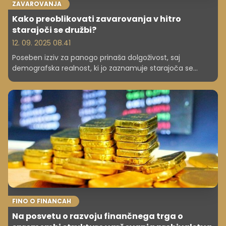
ZAVAROVANJA
Kako preoblikovati zavarovanja v hitro
starajoči se družbi?
12. 09. 2025 08.41
Poseben izziv za panogo prinaša dolgoživost, saj
demografska realnost, ki jo zaznamuje starajoča se
družba, zahteva korenito preobrazbo tradicionalnih
zavarovalnih modelov in pristopov.
FINO O FINANCAH
Na posvetu o razvoju finančnega trga o