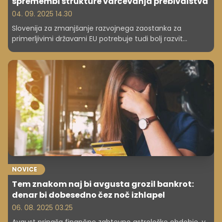
spremembi strukture varčevanja prebivalstva
04. 09. 2025 14.30
Slovenija za zmanjšanje razvojnega zaostanka za
primerljivimi državami EU potrebuje tudi bolj razvit
finančni trg. Država izvaja ukrepe iz strategije razvoja
tega trga, ki pa jo bo treba po mnenju razpravljalcev na
dogodku SAZU nadgraditi. Po njihovem bi bilo treba
spremeniti strukturo varčevanja prebivalstva.
NOVICE
Tem znakom naj bi avgusta grozil bankrot:
denar bi dobesedno čez noč izhlapel
06. 08. 2025 03.25