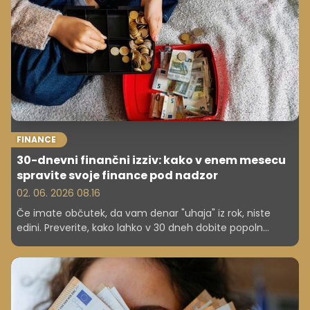
FINANCE
30-dnevni finančni izziv: kako v enem mesecu
spravite svoje finance pod nadzor
02. 06. 2026 08.16
Če imate občutek, da vam denar "uhaja" iz rok, niste
edini. Preverite, kako lahko v 30 dneh dobite popoln
nadzor nad svojimi financami – brez ekstremov.