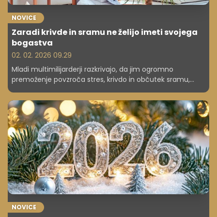
NOVICE
Zaradi krivde in sramu ne želijo imeti svojega
bogastva
02. 02. 2026 09.29
Mladi multimilijarderji razkrivajo, da jim ogromno
premoženje povzroča stres, krivdo in občutek sramu,
zato ga poskušajo čim hitreje razdeliti ali porabiti.
NOVICE