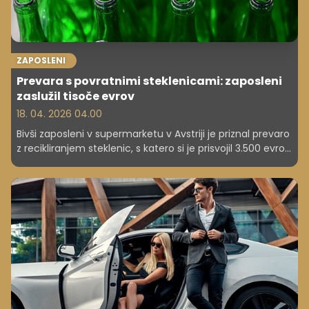
ZAPOSLENI
Prevara s povratnimi steklenicami: zaposleni
zaslužil tisoče evrov
18. 04. 2026 04.00
Bivši zaposleni v supermarketu v Avstriji je priznal prevaro
z recikliranjem steklenic, s katero si je prisvojil 3.500 evrov,
sedaj pa ga čaka družbeno koristno delo. Moški se je
skliceval na to, da se je z družino znašel v hudi finančni
stiski.