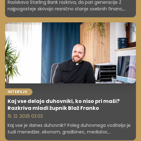
Raziskava Starling Bank razkriva, da pari generacije Z
najpogosteje skrivajo resnično stanje osebnih financ,
imajo največ sporov zaradi denarja in kljub temu
izkazujejo visoko finančno pismenost.
INTERVJU
Kaj vse delajo duhovniki, ko niso pri maši?
Razkriva mladi župnik Blaž Franko
15. 12. 2025 03.03
Kaj vse je danes duhovnik? Poleg duhovnega voditelja je
tudi menedžer, ekonom, gradbinec, mediator,
digitalizator in pravnik. "A najprej sem Blaž, potem župnik