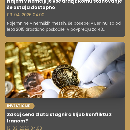
Najem v Nemčiji je vse dražji: komu stanovanje
še ostaja dostopno
09. 04. 2026 04.00
Najemnine v nemških mestih, še posebej v Berlinu, so od
leta 2015 drastično poskočile. V povprečju za 43
odstotkov, v Berlinu kar za 69 odstotkov, kljub zakonski
omejitvi rasti. Mesta, kot sta München in Frankfurt,
ohranjajo visoke cene.
INVESTICIJE
Zakaj cena zlata stagnira kljub konfliktu z
Iranom?
13. 03. 2026 04.00