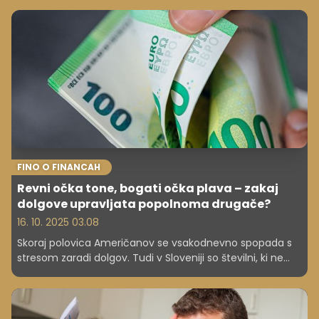
in šele nato vse ostalo," pravi 33-letni Blaž Franko, ki v
Mirni Peči vodi eno od zelo dejavnih župnij v državi. V
intervjuju razkriva, kako je videti poklic, ki združuje vodenje
velike skupnosti, kompleksno upravljanje premoženja,
vsakodnevno pastoralno delo in življenje brez rednih
prihodkov.
FINO O FINANCAH
Revni očka tone, bogati očka plava – zakaj
dolgove upravljata popolnoma drugače?
16. 10. 2025 03.08
Skoraj polovica Američanov se vsakodnevno spopada s
stresom zaradi dolgov. Tudi v Sloveniji so številni, ki ne
vedo, kako naj se rešijo iz vrtinca, ki jih vleče vedno nižje.
Zato je dobro poznati strategije za upravljanje dolgov.