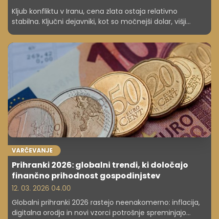
Kljub konfliktu v Iranu, cena zlata ostaja relativno
stabilna. Ključni dejavniki, kot so močnejši dolar, višji
donosi obveznic in previdnost vlagateljev, omejujejo
tradicionalni vzpon zlata kot varnega zatočišča v teh
nepredvidljivih časih.
VARČEVANJE
Prihranki 2026: globalni trendi, ki določajo
finančno prihodnost gospodinjstev
12. 03. 2026 04.00
Globalni prihranki 2026 rastejo neenakomerno: inflacija,
digitalna orodja in novi vzorci potrošnje spreminjajo