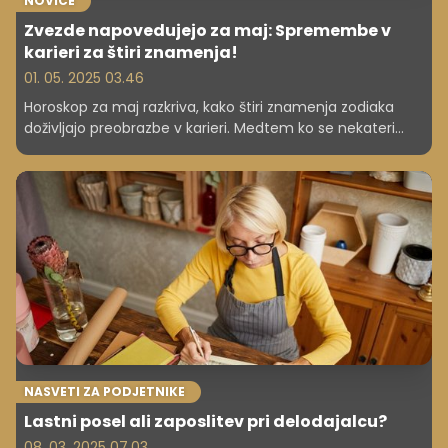
NOVICE
Zvezde napovedujejo za maj: Spremembe v
karieri za štiri znamenja!
01. 05. 2025 03.46
Horoskop za maj razkriva, kako štiri znamenja zodiaka
doživljajo preobrazbe v karieri. Medtem ko se nekateri
pripravljajo na priznanja in povišice, se drugi soočajo z
izzivi. Preberite o pomembnih odločitvah in akcijah, ki
vam lahko prinesejo finančni uspeh in večje zadovoljstvo
pri delu.
NASVETI ZA PODJETNIKE
Lastni posel ali zaposlitev pri delodajalcu?
08. 03. 2025 07.03