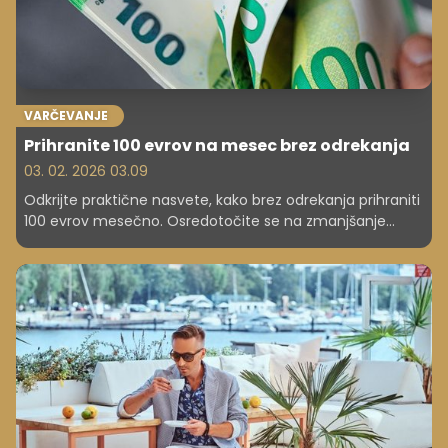
VARČEVANJE
Prihranite 100 evrov na mesec brez odrekanja
03. 02. 2026 03.09
Odkrijte praktične nasvete, kako brez odrekanja prihraniti
100 evrov mesečno. Osredotočite se na zmanjšanje
nepomembnih naročnin, pametnejše nakupovanje živil in
optimizacijo drugih stroškov, da povečate svojo finančno
varnost.