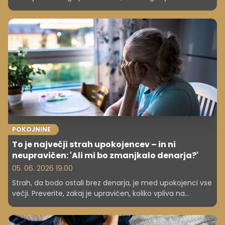
Preverite, kaj narediti naprej.
POKOJNINE
To je največji strah upokojencev – in ni
neupravičen: 'Ali mi bo zmanjkalo denarja?'
05. 06. 2026 19.00
Strah, da bodo ostali brez denarja, je med upokojenci vse
večji. Preverite, zakaj je upravičen, koliko vpliva na
kakovost življenja in kako se lahko zaščitite.