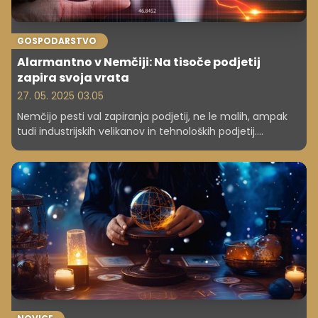
GOSPODARSTVO
Alarmantno v Nemčiji: Na tisoče podjetij
zapira svoja vrata
27. 05. 2025 03.05
Nemčijo pesti val zapiranja podjetij, ne le malih, ampak
tudi industrijskih velikanov in tehnoloških podjetij.
Rekordne številke razkrivajo izzive zaradi visokih stroškov
in pomanjkanja kadra. Spoznajte, zakaj se številke
razlikujejo od uradnih statistik.