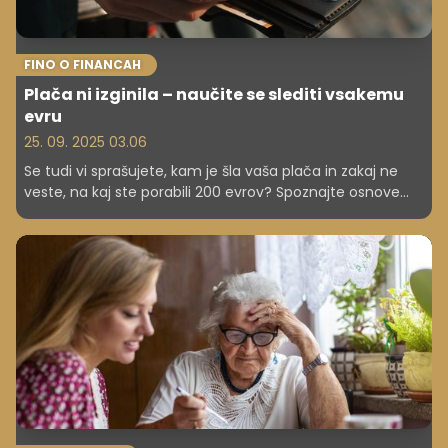
FINO O FINANCAH
Plača ni izginila – naučite se slediti vsakemu
evru
25. 09. 2025 03.06
Se tudi vi sprašujete, kam je šla vaša plača in zakaj ne
veste, na kaj ste porabili 200 evrov? Spoznajte osnove
osebnega proračuna in denarnega toka! Tako boste lažje
zadihali, saj boste za vsak vaš evro vedeli, kam je šel, ob
tem pa si boste zgradili varno finančno prihodnost. V
članku preverite, kako začeti!