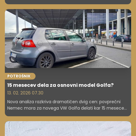
finančne navade gospodinjstev.
POTROŠNIK
15 mesecev dela za osnovni model Golfa?
13. 02. 2026 07.30
Nova analiza razkriva dramatičen dvig cen: povprečni
Nemec mora za novega VW Golfa delati kar 15 mesecev.
Golf ni več "ljudski avto".