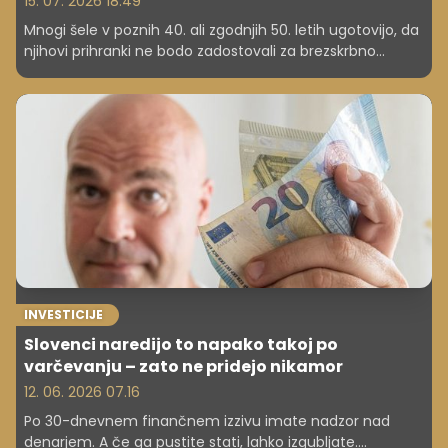
15. 07. 2026 18.49
Mnogi šele v poznih 40. ali zgodnjih 50. letih ugotovijo, da
njihovi prihranki ne bodo zadostovali za brezskrbno
upokojitev. Zakaj se to zgodi in kaj lahko še storite?
INVESTICIJE
Slovenci naredijo to napako takoj po
varčevanju – zato ne pridejo nikamor
12. 06. 2026 07.16
Po 30-dnevnem finančnem izzivu imate nadzor nad
denarjem. A če ga pustite stati, lahko izgubljate.