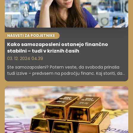
NASVETI ZA PODJETNIKE
Kako samozaposleni ostanejo finančno
stabilni – tudi v kriznih časih
03. 12. 2024 04.39
Ste samozaposleni? Potem veste, da svoboda prinaša
tudi izzive – predvsem na področju financ. Kaj storiti, da
se izognemo težavam, kako ukrepati v krizi in kdaj
prepoznati trenutek za spremembe? Preverite praktične
nasvete, ki vam bodo pomagali ostati na vrhu oz. ob
pravem času sprejeti prave odločitve!