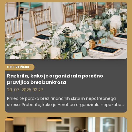
odločitve. A če gre za sorodnika ali celo prijatelja, ki se
začne utapljati v črni luknji financ, potem bi se bilo
smiselno odzvati.
POTROŠNIK
Razkrila, kako je organizirala poročno
pravljico brez bankrota
20. 07. 2025 03.27
Priredite poroko brez finančnih skrbi in nepotrebnega
stresa. Preberite, kako je Hrvatica organizirala nepozaben
dan za manj kot 6000 evrov.