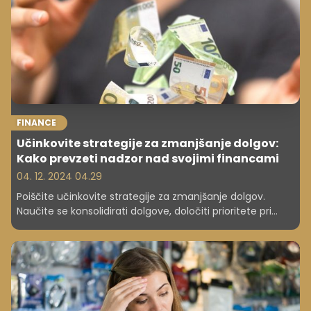
FINANCE
Učinkovite strategije za zmanjšanje dolgov:
Kako prevzeti nadzor nad svojimi financami
04. 12. 2024 04.29
Poiščite učinkovite strategije za zmanjšanje dolgov.
Naučite se konsolidirati dolgove, določiti prioritete pri
odplačevanju in preprečiti dodatno zadolževanje.
Prevzemite nadzor nad svojimi financami še danes!