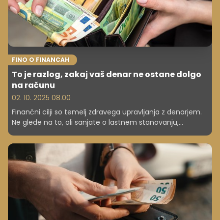
FINO O FINANCAH
To je razlog, zakaj vaš denar ne ostane dolgo
na računu
02. 10. 2025 08.00
Finančni cilji so temelj zdravega upravljanja z denarjem.
Ne glede na to, ali sanjate o lastnem stanovanju,
varčevanju za otrokov študij ali zgodnji upokojitvi, je jasno
postavljanje ciljev prvi korak k finančni svobodi. A kako v
poplavi želja in potreb določiti, kaj je resnično
pomembno?