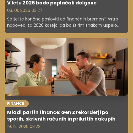
V letu 2026 bodo poplačali dolgove
03. 01. 2026 03.27
Se želite končno posloviti od finančnih bremen? Astro
napovedi za 2026 kažejo, da bo štirim znakom uspelo
preiti iz negotovosti v stabilnost, z novimi možnostmi in
spremenjenim pogledom na denar. Odkrijte, ali ste med
srečneži!
FINANCE
Mladi pari in finance: Gen Z rekorderji po
sporih, skrivnih računih in prikritih nakupih
19. 12. 2025 03.22