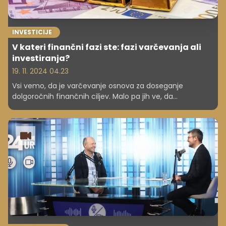
INVESTICIJE
V kateri finančni fazi ste: fazi varčevanja ali
investiranja?
19. 11. 2024 04.23
Vsi vemo, da je varčevanje osnova za doseganje
dolgoročnih finančnih ciljev. Malo pa jih ve, da
varčevanje ni dovolj, slej kot prej moramo iz faze
varčevanja preiti v fazo investiranja, saj bomo tako lažje
dosegli naše finančne cilje. Drži, da moramo pri
investiranju prevzeti naložbeno tveganje, a je to na dolgi
rok manjše, kot če denar hranimo na banki!