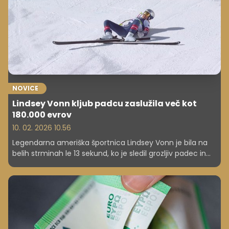
NOVICE
Lindsey Vonn kljub padcu zaslužila več kot
180.000 evrov
10. 02. 2026 10.56
Legendarna ameriška športnica Lindsey Vonn je bila na
belih strminah le 13 sekund, ko je sledil grozljiv padec in
zlom golenice. Kljub temu je na teh zimskih olimpijskih
igrah zaslužila ogromno vsoto denarja.