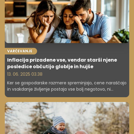
VARČEVANJE
Inflacija prizadene vse, vendar starši njene
posledice občutijo globlje in hujše
13. 06. 2025 03.38
Ker se gospodarske razmere spreminjajo, cene naraščajo
in vsakdanje življenje postaja vse bolj negotovo, ni
presenetljivo, da so številne družine zaskrbljene zaradi
svojih financ. Toda nove raziskave kažejo, da inflacija ne
vpliva na vse enako. Starši, zlasti matere in primarni
skrbniki, njene posledice občutijo veliko močneje, ne le
na denarnici, ampak tudi na duševnem zdravju.