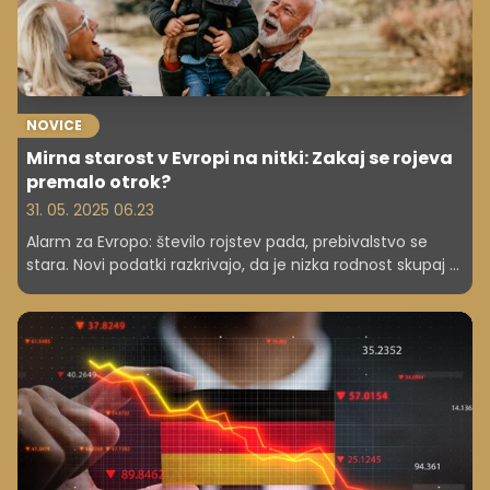
NOVICE
Mirna starost v Evropi na nitki: Zakaj se rojeva
premalo otrok?
31. 05. 2025 06.23
Alarm za Evropo: število rojstev pada, prebivalstvo se
stara. Novi podatki razkrivajo, da je nizka rodnost skupaj s
staranjem recept za gospodarske in socialne težave.
Rešitve ležijo v spodbujanju rodnosti, urejenem
priseljevanju in sistemskih reformah za boljšo prihodnost.