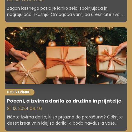
Zagon lastnega posla je lahko zelo izpolnjujoča in
nagrajujoča izkušnja. Omogoča vam, da uresničite svoje
vizije, sledite svojim strastem in prevzamete nadzor nad
svojim življenjem.
POTROŠNIK
Poceni, a izvirna darila za družino in prijatelje
21. 12. 2024 04.46
Iščete izvirna darila, ki so prijazna do proračuna? Odkrijte
deset kreativnih idej za darila, ki bodo navdušila vaše
bližnje, ne da bi zapravili preveč.