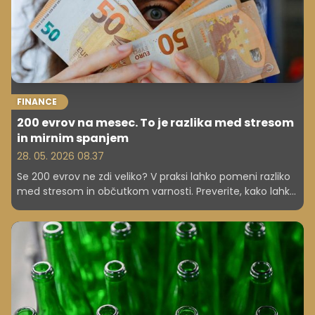
FINANCE
200 evrov na mesec. To je razlika med stresom
in mirnim spanjem
28. 05. 2026 08.37
Se 200 evrov ne zdi veliko? V praksi lahko pomeni razliko
med stresom in občutkom varnosti. Preverite, kako lahko
ta znesek spremeni vaše finance.