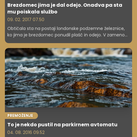
Brezdomec jima je dal odejo. Onadva pa sta
mu poiskala službo
09. 02. 2017 07.50
Obtičala sta na postaji londonske podzemne železnice,
ko jima je brezdomec ponudil plašč in odejo. V zameno
za njegovo nesebično dejanje sta ga povabila k sebi
domov. Čez pet dni je imel službo.
PREMOŽENJE
To je nekdo pustil na parkirnem avtomatu
04. 08. 2016 09.52