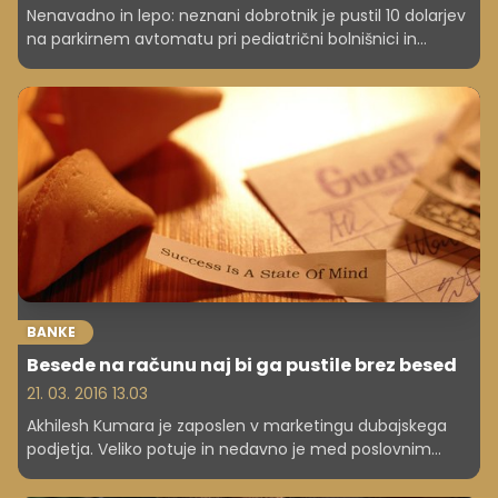
Nenavadno in lepo: neznani dobrotnik je pustil 10 dolarjev
na parkirnem avtomatu pri pediatrični bolnišnici in
porodnišnici. Pripisal je: "Daj naprej."
BANKE
Besede na računu naj bi ga pustile brez besed
21. 03. 2016 13.03
Akhilesh Kumara je zaposlen v marketingu dubajskega
podjetja. Veliko potuje in nedavno je med poslovnim
obiskom Indije naredil nekaj zelo lepega.