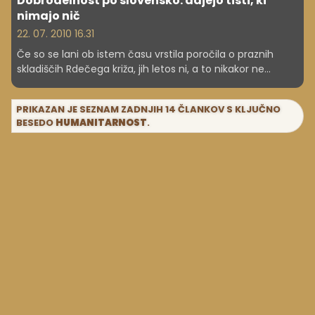
Dobrodelnost po slovensko: dajejo tisti, ki
nimajo nič
22. 07. 2010 16.31
Če so se lani ob istem času vrstila poročila o praznih
skladiščih Rdečega križa, jih letos ni, a to nikakor ne
pomeni, da so potrebe kaj manjše. Število prosilcev
pomoči je vse večje, darovalcev pa je vse manj.
PRIKAZAN JE SEZNAM ZADNJIH 14 ČLANKOV S KLJUČNO
BESEDO
HUMANITARNOST
.