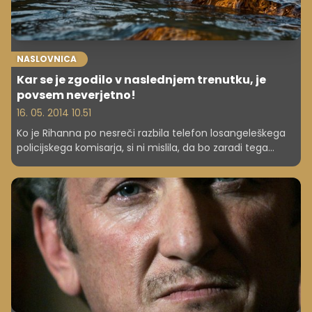
NASLOVNICA
Kar se je zgodilo v naslednjem trenutku, je
povsem neverjetno!
16. 05. 2014 10.51
Ko je Rihanna po nesreči razbila telefon losangeleškega
policijskega komisarja, si ni mislila, da bo zaradi tega
zanjo zelo neprijetnega dogodka v dobrodelne namene
zbranih več kot 60 tisoč evrov.