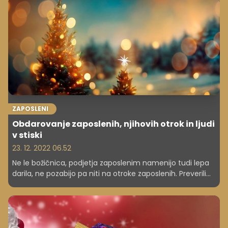
mladini pri učenju, starejšim pri premagovanju
vsakodnevnih izzivov, sosedom pri domačih opravilih. Za
ponujeno pomoč ne pričakujemo materialnih koristi, delo
opravimo v dobro drugih ali v splošno korist. S tem v svet
pošiljamo pomembno sporočilo: da se tudi v kapitalizmu
najde prostor za humanitarnost in prostovoljstvo.
ZAPOSLENI
Obdarovanje zaposlenih, njihovih otrok in ljudi
v stiski
23. 12. 2022 06.52
Ne le božičnica, podjetja zaposlenim namenijo tudi lepa
darila, ne pozabijo pa niti na otroke zaposlenih. Preverili
smo tudi, koliko namenijo v humanitarne namene.