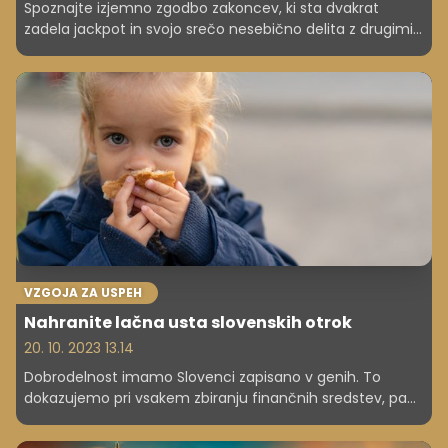
Spoznajte izjemno zgodbo zakoncev, ki sta dvakrat
zadela jackpot in svojo srečo nesebično delita z drugimi.
Njuna dejanja navdihujejo in kažejo, kako lahko denar
resnično spreminja življenja na bolje.
VZGOJA ZA USPEH
Nahranite lačna usta slovenskih otrok
20. 10. 2023 13.14
Dobrodelnost imamo Slovenci zapisano v genih. To
dokazujemo pri vsakem zbiranju finančnih sredstev, pa
naj bo za zdravljenje, osnovno preživetje ali pomoč ob
naravnih nesrečah. Pomagamo tudi v lokalnem okolju: