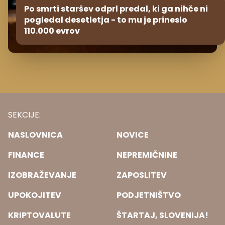
Po smrti staršev odprl predal, ki ga nihče ni
pogledal desetletja - to mu je prineslo
110.000 evrov
SEKCIJE:
NASLOVNICA
NOVICE
FINANCE
NEPREMIČNINE
IZOBRAŽEVANJE
ZAPOSLITEV
UPOKOJITEV
PODJETNIŠTVO
KRIPTOVALUTE
ŠTARTAJ, SLOVENIJA!