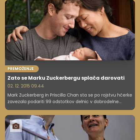
PREMOŽENJE
Zato se Marku Zuckerbergu splača darovati
02. 12. 2015 09.44
Mark Zuckerberg in Priscilla Chan sta se po rojstvu hčerke
zavezala podariti 99 odstotkov delnic v dobrodelne
namene. Njune namere so verjetno čiste, čeprav imata
več kot 300 milijonov evrov razlogov, zakaj sta se
pravilno odločila.