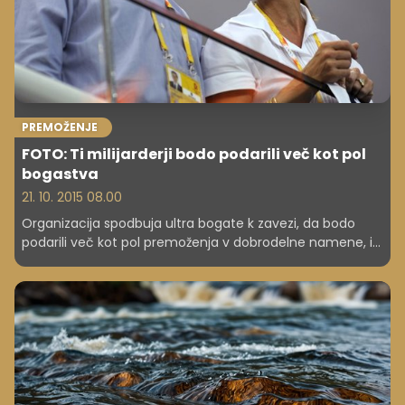
PREMOŽENJE
FOTO: Ti milijarderji bodo podarili več kot pol
bogastva
21. 10. 2015 08.00
Organizacija spodbuja ultra bogate k zavezi, da bodo
podarili več kot pol premoženja v dobrodelne namene, in
doslej so zbrali že več milijard. Preverite, kdo je daroval
več kot kdor koli na svetu!