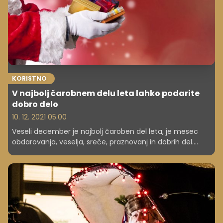
KORISTNO
V najbolj čarobnem delu leta lahko podarite
dobro delo
10. 12. 2021 05.00
Veseli december je najbolj čaroben del leta, je mesec
obdarovanja, veselja, sreče, praznovanj in dobrih del.
Tako kot vsako leto v prazničnem vzdušju potekajo
številne dobrodelne akcije obdarovanj, pri katerih lahko
sodeluje prav vsak.