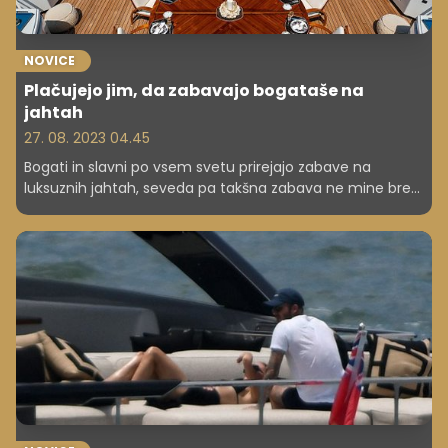
NOVICE
Plačujejo jim, da zabavajo bogataše na
jahtah
27. 08. 2023 04.45
Bogati in slavni po vsem svetu prirejajo zabave na
luksuznih jahtah, seveda pa takšna zabava ne mine brez
družbe lepih deklet. Veliko deklet služi na ta način, ko
zabava gospode na mega jahtah. Čeprav se na prvi
pogled zdi sanjska služba, je resničnost drugačna.