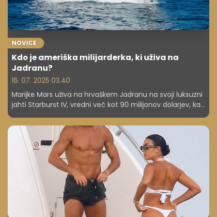
NOVICE
Kdo je ameriška milijarderka, ki uživa na
Jadranu?
16. 07. 2025 03.40
Marijke Mars uživa na hrvaškem Jadranu na svoji luksuzni
jahti Starburst IV, vredni več kot 90 milijonov dolarjev, kar
je več kot 77 milijonov evrov.