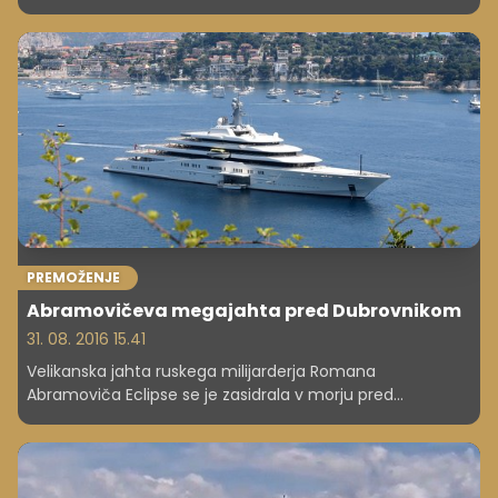
dobila 4000 evrov napitnine. A, kot pravi, ni bilo vse
rožnato ...
PREMOŽENJE
Abramovičeva megajahta pred Dubrovnikom
31. 08. 2016 15.41
Velikanska jahta ruskega milijarderja Romana
Abramoviča Eclipse se je zasidrala v morju pred
Dubrovnikom. Vredna je več kot milijardo evrov, njeno
letno vzdrževanje pa stane 30 milijonov evrov.