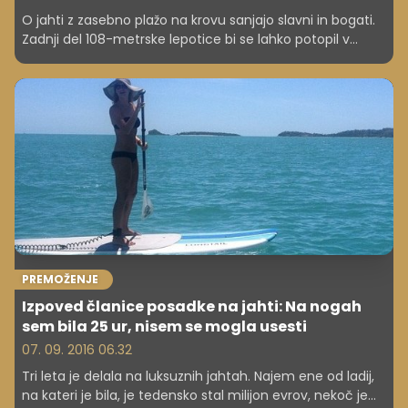
O jahti z zasebno plažo na krovu sanjajo slavni in bogati.
Zadnji del 108-metrske lepotice bi se lahko potopil v
morje, tako da bi nastala plaža.
PREMOŽENJE
Izpoved članice posadke na jahti: Na nogah
sem bila 25 ur, nisem se mogla usesti
07. 09. 2016 06.32
Tri leta je delala na luksuznih jahtah. Najem ene od ladij,
na kateri je bila, je tedensko stal milijon evrov, nekoč je