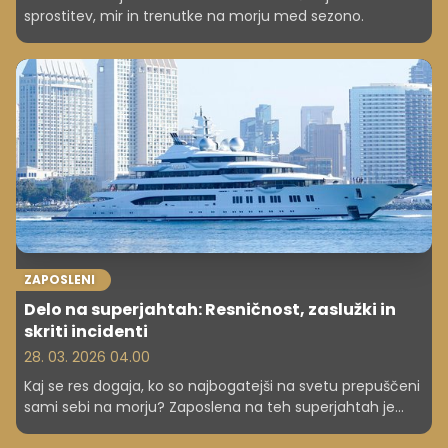
sprostitev, mir in trenutke na morju med sezono.
ZAPOSLENI
Delo na superjahtah: Resničnost, zaslužki in
skriti incidenti
28. 03. 2026 04.00
Kaj se res dogaja, ko so najbogatejši na svetu prepuščeni
sami sebi na morju? Zaposlena na teh superjahtah je
delila šokantne podrobnosti o zakulisju luksuza – od