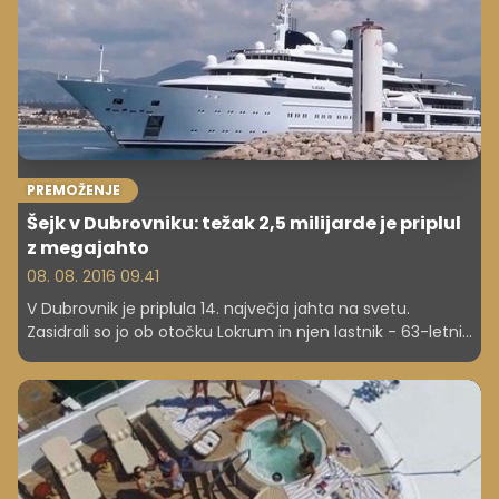
PREMOŽENJE
Šejk v Dubrovniku: težak 2,5 milijarde je priplul
z megajahto
08. 08. 2016 09.41
V Dubrovnik je priplula 14. največja jahta na svetu.
Zasidrali so jo ob otočku Lokrum in njen lastnik - 63-letni
šejk Hamad bin Khalifa Al Thani - se je nato z gliserjem
odpravil na obalo, kjer si je ogledal staro mestno jedro in
kosil v eni od restavracij.