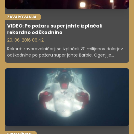
ZAVAROVANJA
VIDEO: Po požaru super jahte izplačali
rekordno odškodnino
20. 06. 2016 06.42
Rekord: zavarovalničarji so izplačali 20 milijonov dolarjev
odškodnine po požaru super jahte Barbie. Ogenj je
izbruhnil na sosednji super jahti, ognjeni zublji pa so se
hitro širili in uničili obe luksuzni plovili.