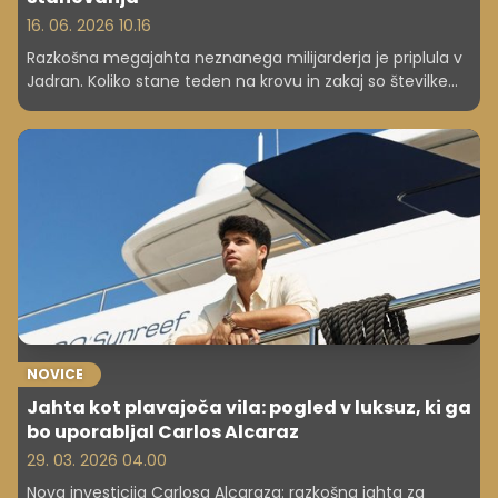
16. 06. 2026 10.16
Razkošna megajahta neznanega milijarderja je priplula v
Jadran. Koliko stane teden na krovu in zakaj so številke
skoraj nepredstavljive?
NOVICE
Jahta kot plavajoča vila: pogled v luksuz, ki ga
bo uporabljal Carlos Alcaraz
29. 03. 2026 04.00
Nova investicija Carlosa Alcaraza: razkošna jahta za