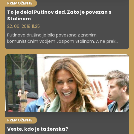
PREMOŽENJE
To je delal Putinov ded. Zato je povezan s
Stalinom
22. 06. 2018 11.25
Putinova družina je bila povezana z znanim
komunističnim vodjem Josipom Stalinom. A ne prek
politike, temveč je šlo za bolj "intimno" vez.
PREMOŽENJE
Veste, kdo je ta ženska?