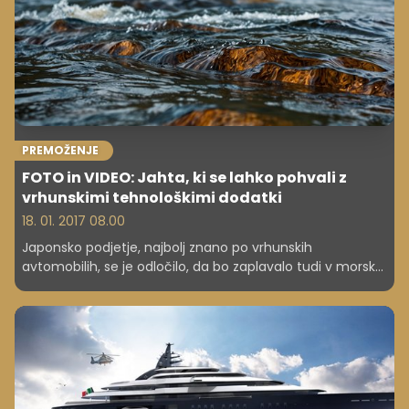
Internautica.
PREMOŽENJE
FOTO in VIDEO: Jahta, ki se lahko pohvali z
vrhunskimi tehnološkimi dodatki
18. 01. 2017 08.00
Japonsko podjetje, najbolj znano po vrhunskih
avtomobilih, se je odločilo, da bo zaplavalo tudi v morske
vode. Te dni so predstavili elegantno lepotico med
jahtami.