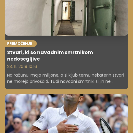
PREMOŽENJE
Stvari, ki so navadnim smrtnikom
nedosegljive
23. 11. 2019 10.16
Na računu imajo milijone, a si kljub temu nekaterih stvari
ne morejo privoščiti. Tudi navadni smrtniki si jih ne
morejo. Katere so to, preverite v članku.