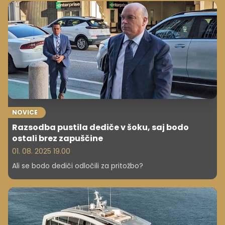
bizarnih zahtev do nepoštenih praks – in razkriva svet, ki
je daleč od glamurja.
NOVICE
Razsodba pustila dediče v šoku, saj bodo
ostali brez zapuščine
01. 08. 2025 19.00
Ali se bodo dediči odločili za pritožbo?