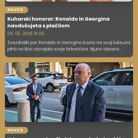
NOVICE
Kuharski honorar: Ronaldo in Georgina
navdušujeta s plačilom
09. 05. 2025 19.00
Zvezdniški par Ronaldo in Georgina bosta na svoji luksuzni
jahti na Ibizi razvajala svoje brbončice. Njuno izbrano
kuharico, vplivnico Marto, čaka teden dni pripravljanja
gurmanskih dobrot, za kar bo prejela milijon evrov
honorarja. Visoke zahteve vključujejo pripravo obrokov
kadarkoli v dnevu, kar obljublja nepozabno izkušnjo.
NOVICE