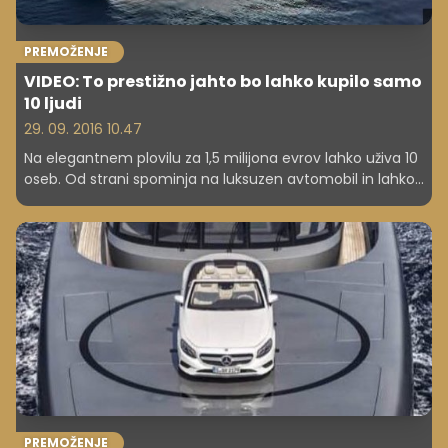
PREMOŽENJE
VIDEO: To prestižno jahto bo lahko kupilo samo
10 ljudi
29. 09. 2016 10.47
Na elegantnem plovilu za 1,5 milijona evrov lahko uživa 10
oseb. Od strani spominja na luksuzen avtomobil in lahko
doseže hitrost 40 vozlov.
PREMOŽENJE