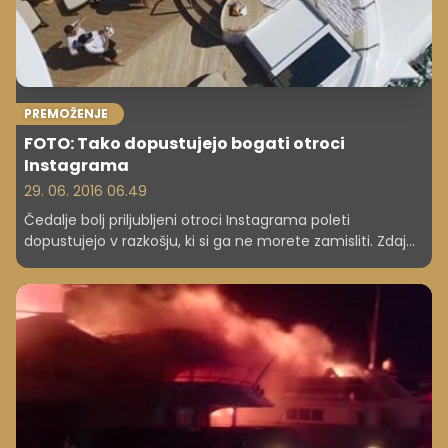
PREMOŽENJE
FOTO: Tako dopustujejo bogati otroci
Instagrama
29. 06. 2016 06.49
Čedalje bolj priljubljeni otroci Instagrama poleti
dopustujejo v razkošju, ki si ga ne morete zamisliti. Zdaj
prav tekmujejo, kdo bo objavil fotografijo z najbolj
luksuznih počitnic.