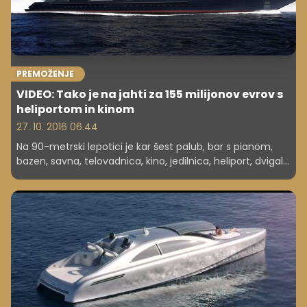
PREMOŽENJE
VIDEO: Tako je na jahti za 155 milijonov evrov s
heliportom in kinom
27. 10. 2016 06.44
Na 90-metrski lepotici je kar šest palub, bar s pianom,
bazen, savna, telovadnica, kino, jedilnica, heliport, dvigalo
in osem sob za 16 gostov.