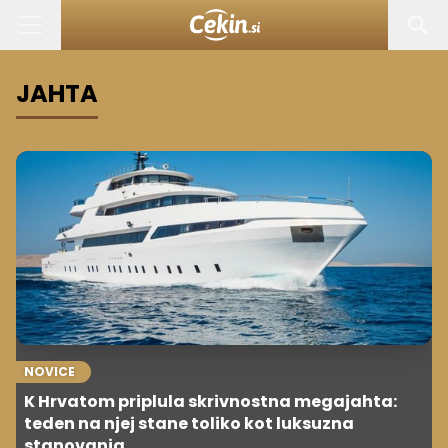
JAHTA
NOVICE
K Hrvatom priplula skrivnostna megajahta:
teden na njej stane toliko kot luksuzna
stanovanja