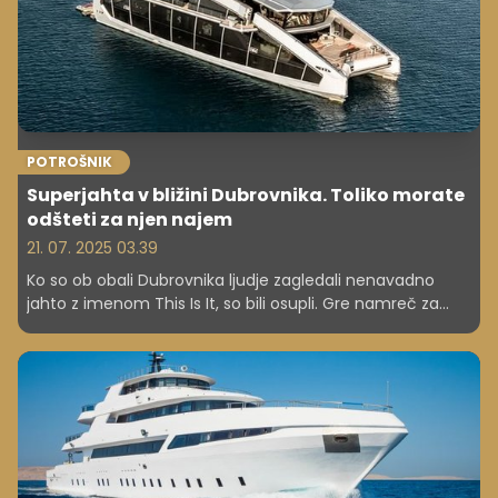
POTROŠNIK
Superjahta v bližini Dubrovnika. Toliko morate
odšteti za njen najem
21. 07. 2025 03.39
Ko so ob obali Dubrovnika ljudje zagledali nenavadno
jahto z imenom This Is It, so bili osupli. Gre namreč za
futuristično jahto, ki ponuja nepredstavljivo razkošje.