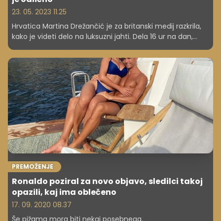
23. 05. 2023 11.25
Hrvatica Martina Drežančić je za britanski medij razkrila,
kako je videti delo na luksuzni jahti. Dela 16 ur na dan,
gosti so izredno zahtevni, a zaluži veliko - še posebej z
napitninami.
PREMOŽENJE
Ronaldo poziral za novo objavo, sledilci takoj
opazili, kaj ima oblečeno
17. 09. 2020 08.37
Še pižama mora biti nekaj posebnega.