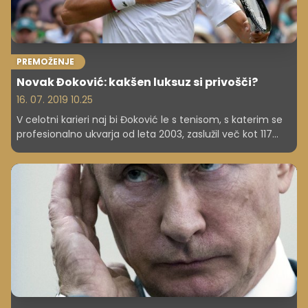
PREMOŽENJE
Novak Đoković: kakšen luksuz si privošči?
16. 07. 2019 10.25
V celotni karieri naj bi Đoković le s tenisom, s katerim se
profesionalno ukvarja od leta 2003, zaslužil več kot 117
milijonov evrov.