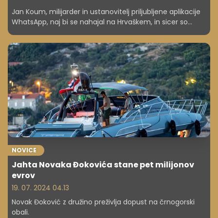
Jan Koum, milijarder in ustanovitelj priljubljene aplikacije
WhatsApp, naj bi se nahajal na Hrvaškem, in sicer so
njegovo luksuzno jahto, vredno okoli 185 milijonov evrov,
opazili med otokoma Lopud in Šipan. To prestižno super
jahto, ki meri kar 100 metrov, je skoraj nemogoče zgrešiti,
zato ni presenetljivo, da je vzbudila ogromno pozornosti.
NOVICE
Jahta Novaka Đokovića stane pet milijonov
evrov
19. 07. 2024 04.13
Novak Đoković z družino preživlja dopust na črnogorski
obali.