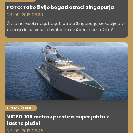
FOTO: Tako živijo bogati otroci Singapurja
28. 09. 2016 06.38
Živijo na visoki nogi: bogati otroci Singapurja se kopljejo v
denarju in se veselo hvalijo na družbenih omrežjih. S
polnimi bančnimi računi si lahko privoščijo prestiž, o
katerem lahko večina le sanja.
PREMOŽENJE
VIDEO: 108 metrov prestiža: super jahta z
lastno plažo!
27. 09. 2016 06.45