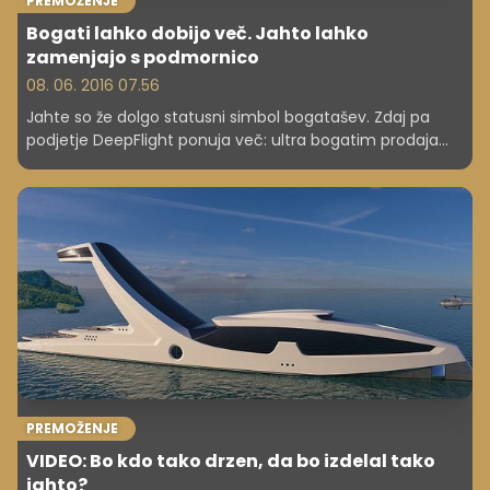
PREMOŽENJE
Bogati lahko dobijo več. Jahto lahko
zamenjajo s podmornico
08. 06. 2016 07.56
Jahte so že dolgo statusni simbol bogatašev. Zdaj pa
podjetje DeepFlight ponuja več: ultra bogatim prodaja
prestižne podmornice, za katero sploh ne potrebujejo
izpita.
PREMOŽENJE
VIDEO: Bo kdo tako drzen, da bo izdelal tako
jahto?