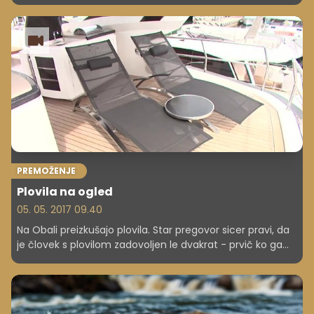
PREMOŽENJE
Plovila na ogled
05. 05. 2017 09.40
Na Obali preizkušajo plovila. Star pregovor sicer pravi, da
je človek s plovilom zadovoljen le dvakrat - prvič ko ga
kupi in drugič, ko ga proda. Vmes naj bi bilo zaradi visokih
stroškov vzdrževanja več grenkobe kot nasmehov,
ampak proizvajalci in prodajalci plovil trdijo, da ni tako. To
bodo skušali dokazati v Portorožu, kjer je vrata odprla 22.