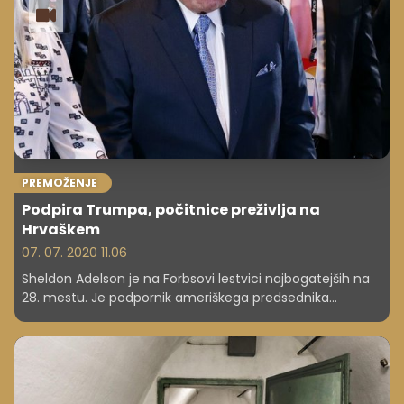
PREMOŽENJE
Podpira Trumpa, počitnice preživlja na
Hrvaškem
07. 07. 2020 11.06
Sheldon Adelson je na Forbsovi lestvici najbogatejših na
28. mestu. Je podpornik ameriškega predsednika
Donalda Trumpa, te dni se pa mudi na hrvaški obali.