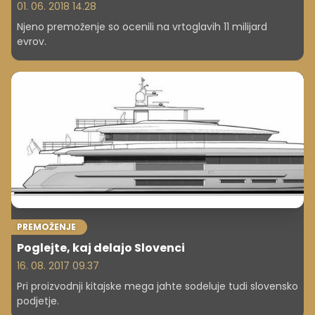
01. 06. 2018 14.28
Njeno premoženje so ocenili na vrtoglavih 11 milijard
evrov.
PREMOŽENJE
Poglejte, kaj delajo Slovenci
16. 08. 2017 09.37
Pri proizvodnji kitajske mega jahte sodeluje tudi slovensko
podjetje.