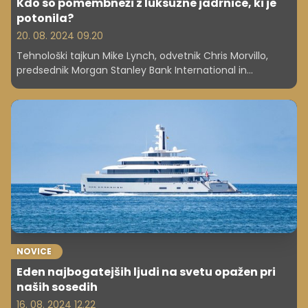
Kdo so pomembneži z luksuzne jadrnice, ki je
potonila?
20. 08. 2024 09.20
Tehnološki tajkun Mike Lynch, odvetnik Chris Morvillo,
predsednik Morgan Stanley Bank International in
zavarovalnice Hiscox Jonathan Bloomer ... Na jadrnici naj
bi slavili oprostilno sodbo v primeru obtožb goljufije.
NOVICE
Eden najbogatejših ljudi na svetu opažen pri
naših sosedih
16. 08. 2024 12.22