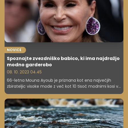
NOVICE
Spoznajte zvezdniško babico, ki ima najdražjo
modno garderobo
08. 10. 2023 04.45
66-letna Mouna Ayoub je priznana kot ena največjih
zbirateljic visoke mode z več kot 10 tisoč modnimi kosi v
garderobi v vrednosti od 50 tisoč do 290 tisoč evrov.
Nekdanja žena svetovalca savdske kraljeve družine,
Nassarja Al-Rashida, je po ločitvi prejela 24 milijonov
evrov in svoje premoženje dodatno povečala z
naložbami v nepremičnine ter delnice.