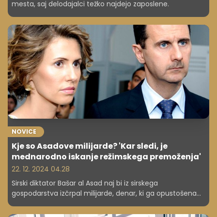
mesta, saj delodajalci težko najdejo zaposlene.
NOVICE
Kje so Asadove milijarde? 'Kar sledi, je
mednarodno iskanje režimskega premoženja'
22. 12. 2024 04.28
Sirski diktator Bašar al Asad naj bi iz sirskega
gospodarstva izčrpal milijarde, denar, ki ga opustošena
država nujno potrebuje. Poznavalci pravijo, da je Asad
svoj pobeg verjetno pripravljal leta in skrival denar.