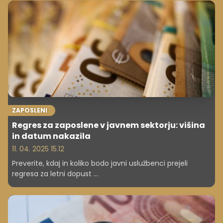
odstotka, bruto plače za okoli 30 odstotkov, je pokazala
raziskava Ekonomskega inštituta Zagreb.
ZAPOSLENI
Regres za zaposlene v javnem sektorju: višina
in datum nakazila
11. 04. 2025 15.12
Preverite, kdaj in koliko bodo javni uslužbenci prejeli
regresa za letni dopust ...