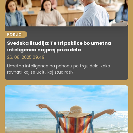
POKLICI
Švedska študija: Te tri poklice bo umetna
inteligenca najprej prizadela
26. 08. 2025 09.49
Umetna inteligenca na pohodu po trgu dela: kako
ravnati, kaj se učiti, kaj študirati?