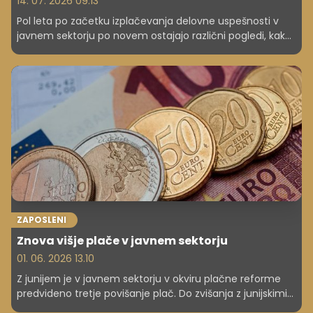
14. 07. 2026 09.13
Pol leta po začetku izplačevanja delovne uspešnosti v
javnem sektorju po novem ostajajo različni pogledi, kako
naj se izračunajo sredstva, ki se za delovno uspešnost
namenjajo iz prihrankov zaradi odsotnosti javnih
uslužbencev ali nezasedenih delovnih mest. Po oceni
resornega ministrstva bi bilo smiselno preučiti možnosti
drugačne ureditve.
ZAPOSLENI
Znova višje plače v javnem sektorju
01. 06. 2026 13.10
Z junijem je v javnem sektorju v okviru plačne reforme
predvideno tretje povišanje plač. Do zvišanja z junijskimi
plačami, ki jih bodo dobili na račune julija, je upravičena