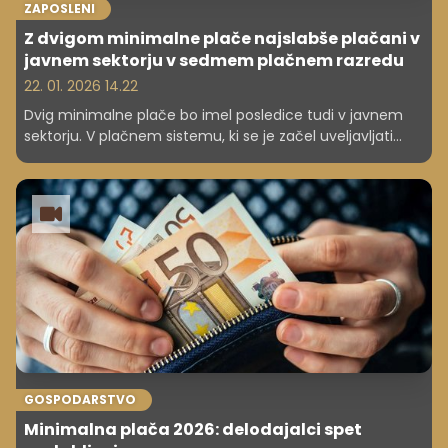
ZAPOSLENI
Z dvigom minimalne plače najslabše plačani v
javnem sektorju v sedmem plačnem razredu
22. 01. 2026 14.22
Dvig minimalne plače bo imel posledice tudi v javnem
sektorju. V plačnem sistemu, ki se je začel uveljavljati
pred letom dni, namreč velja, da nihče ne sme imeti
osnovne plače, nižje od minimalne. Določitev minimalne
plače v višini 1482 evrov bruto tako posledično pomeni,
da bodo najnižje uvrščeni javni uslužbenci po novem v
sedmem plačnem razredu.
GOSPODARSTVO
Minimalna plača 2026: delodajalci spet