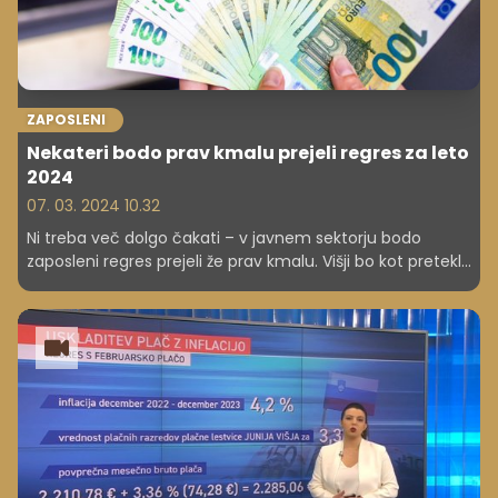
ZAPOSLENI
Nekateri bodo prav kmalu prejeli regres za leto
2024
07. 03. 2024 10.32
Ni treba več dolgo čakati – v javnem sektorju bodo
zaposleni regres prejeli že prav kmalu. Višji bo kot preteklo
leto.