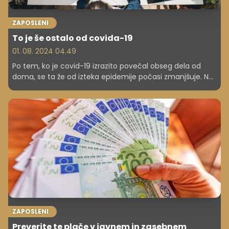
ZAPOSLENI
To je še ostalo od covida-19
01. 08. 2024 04.49
Po tem, ko je covid-19 izrazito povečal obseg dela od
doma, se ta že od izteka epidemije počasi zmanjšuje. Ne
glede na to je število prijavljenih za delo na daljavo samo
v prvih sedmih mesecih letošnjega leta celotno
predkoronsko leto preseglo že za 20-krat.
ZAPOSLENI
Preverite te plače v javnem in zasebnem