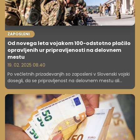
ZAPOSLENI
Od novega leta vojakom 100-odstotno plačilo
opravljenih ur pripravljenosti na delovnem
mestu
19. 02. 2025 08.40
Po večletnih prizadevanjih so zaposleni v Slovenski vojski
dosegli, da se pripravljenost na delovnem mestu ali
določenem kraju šteje v delovni čas, kar pomeni, da
zaposlenim za ta čas pripada plačilo kot za redno delo,
torej 100-odstotkov urne postavke. Gre za eno od
sprememb, ki se je v okviru prenove plačnega sistema
uveljavila s 1. januarjem.