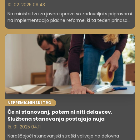
10. 02. 2025 09.43
Na ministrstvu za javno upravo so zadovoljni s pripravami
na implementacijo plačne reforme, ki ta teden prinaša
prva izplačila plač po novem. Napovedujejo pa, da bodo
v delovni skupini skupaj s sindikalnimi predstavniki bdeli
nad njenim izvajanjem. V povprečju se bodo plače
zaposlenim v treh letih dvignile za 22 odstotkov oziroma
400 evrov.
NEPREMIČNINSKI TRG
Če ni stanovanj, potem ni niti delavcev.
Službena stanovanja postajajo nuja
15. 01. 2025 04.11
Naraščajoči stanovanjski stroški vplivajo na delovna