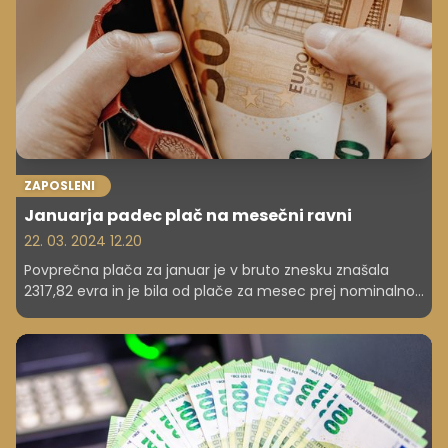
ZAPOSLENI
Januarja padec plač na mesečni ravni
22. 03. 2024 12.20
Povprečna plača za januar je v bruto znesku znašala
2317,82 evra in je bila od plače za mesec prej nominalno
nižja za 1,3 odstotka, realno pa za 0,7 odstotka.
Povprečna neto plača je znašala 1477,34 evra in je bila
od plače za december lani nominalno nižja za 3,4
odstotka, realno pa za 2,8 odstotka, so sporočili s
statističnega urada.