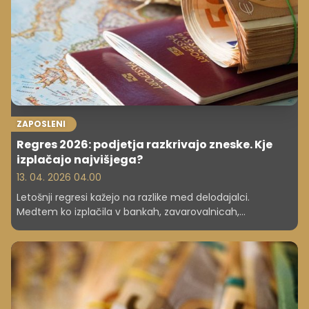
ZAPOSLENI
Regres 2026: podjetja razkrivajo zneske. Kje
izplačajo najvišjega?
13. 04. 2026 04.00
Letošnji regresi kažejo na razlike med delodajalci.
Medtem ko izplačila v bankah, zavarovalnicah,
telekomunikacijah in delu infrastrukture letos segajo do
približno 2.800 evrov, bo v javnem sektorju regres znašal
1.630,07 evra.