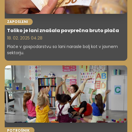
ZAPOSLENI
Toliko je lani znašala povprečna bruto plača
18. 02. 2025 04.28
Plače v gospodarstvu so lani narasle bolj kot v javnem
sektorju.
POTROŠNIK