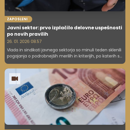
ZAPOSLENI
Javni sektor: prvo izplačilo delovne uspešnosti
po novih pravilih
26. 01. 2026 08.57
Vlada in sindikati javnega sektorja so minuli teden sklenili
pogajanja o podrobnejših merilih in kriterijih, po katerih se
bo izplačevala delovna uspešnost v posameznih delih
javnega sektorja. Pogajanja, ki so potekala v okviru
plačnih stebrov, v začetku tega tedna zaključujejo s
podpisovanjem aneksov h kolektivnim pogodbam
dejavnosti in poklicev.