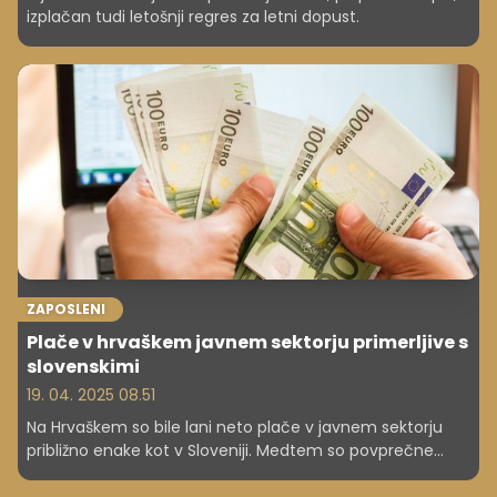
izplačan tudi letošnji regres za letni dopust.
ZAPOSLENI
Plače v hrvaškem javnem sektorju primerljive s
slovenskimi
19. 04. 2025 08.51
Na Hrvaškem so bile lani neto plače v javnem sektorju
približno enake kot v Sloveniji. Medtem so povprečne
neto plače v slovenskem gospodarstvu višje za 15,8