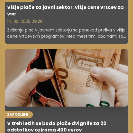
Višje plače za javni sektor, višje cene vrtcev za
vse
14. 02. 2025 09.20
Zvišanje plač v javnem sektorju se ponekod preliva v višje
cene vrtčevskih programov. Med mestnimi občinami so
se za ta korak že odločili v Kopru, Velenju, Slovenj Gradcu
in Murski Soboti, ponekod o tem razmišljajo, nekatere
občine, med njimi ljubljanska, pa bodo še počakale na
ocene vpliva plačne reforme na stroške javnih vrtcev.
ZAPOSLENI
V treh letih se bodo plače dvignile za 22
odstotkov oziroma 400 evrov