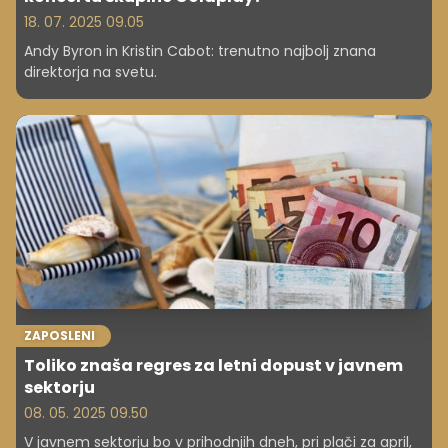
18. 07. 2025 09.05
Andy Byron in Kristin Cabot: trenutno najbolj znana
direktorja na svetu.
ZAPOSLENI
Toliko znaša regres za letni dopust v javnem
sektorju
08. 05. 2025 09.50
V javnem sektorju bo v prihodnjih dneh, pri plači za april,