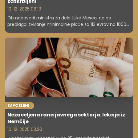
zaskrbljeni
19. 12. 2025 08.19
Ob napovedi ministra za delo Luke Mesca, da bo
predlagal zvišanje minimalne plače za 113 evrov na 1000
evrov neto, iz gospodarstva prihajajo zaskrbljeni odzivi.
Bojijo se trajnih posledic za gospodarstvo in inflacijske
spirale. Kot opozarjajo, so pričakovali do 5,7-odstoten
dvig bruto minimalne plače, tako pa da se obeta 14-
odstoten.
ZAPOSLENI
Nezaceljena rana javnega sektorja: lekcija iz
Nemčije
10. 12. 2025 03.20