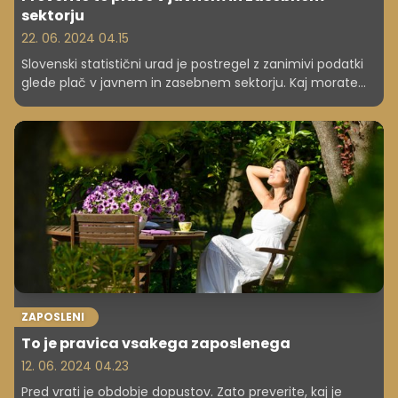
sektorju
22. 06. 2024 04.15
Slovenski statistični urad je postregel z zanimivi podatki
glede plač v javnem in zasebnem sektorju. Kaj morate
vedeti, ko se odločate, kje boste iskali službo?
ZAPOSLENI
To je pravica vsakega zaposlenega
12. 06. 2024 04.23
Pred vrati je obdobje dopustov. Zato preverite, kaj je