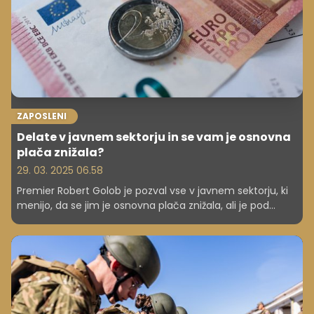
ZAPOSLENI
Delate v javnem sektorju in se vam je osnovna
plača znižala?
29. 03. 2025 06.58
Premier Robert Golob je pozval vse v javnem sektorju, ki
menijo, da se jim je osnovna plača znižala, ali je pod
minimalno, da se obrnejo na delovno skupino na
ministrstvu za javno upravo, ki se ukvarja s tem, kako
izravnati morebitne odklone, če je do njih prišlo. Spomnil
je, da bo reforma postopna.