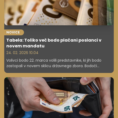
NOVICE
Tabela: Toliko več bodo plačani poslanci v
novem mandatu
24. 02. 2026 10.04
Volivci bodo 22. marca volili predstavnike, ki jih bodo
zastopali v novem sklicu državnega zbora. Bodoči
poslanci bodo mandat začeli z višjimi plačami, kot ga
bodo zaključili aktualni. Če so se ostalim v javnem
sektorju plače s plačno reformo že izboljšale, so namreč
za poslance izboljšanje plač predvideli šele z novim
mandatom. kako visoke bodo?