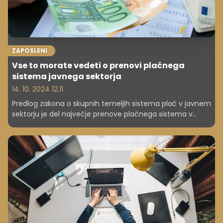
ZAPOSLENI
Vse to morate vedeti o prenovi plačnega
sistema javnega sektorja
14. 10. 2024 12.11
Predlog zakona o skupnih temeljih sistema plač v javnem
sektorju je del največje prenove plačnega sistema v
zadnjih 15 letih. Vključuje novo plačno lestvico, ob tem pa
s skupno več kot 120 členi med drugim uvaja
spremembe v sistema nagrajevanja in napredovanja ter
na novo določa način usklajevanja plač z inflacijo.