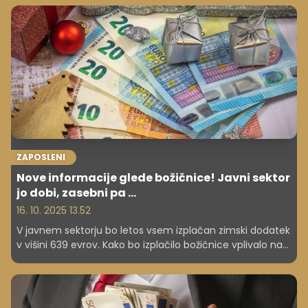
javnim sektorjem ter katere dejavnosti še vedno
izplačujejo najvišje zneske.
ZAPOSLENI
Nove informacije glede božičnice! Javni sektor
jo dobi, zasebni pa ...
16. 10. 2025 13.52
V javnem sektorju bo letos vsem izplačan zimski dodatek
v višini 639 evrov. Kako bo izplačilo božičnice vplivalo na
socialne transferje?