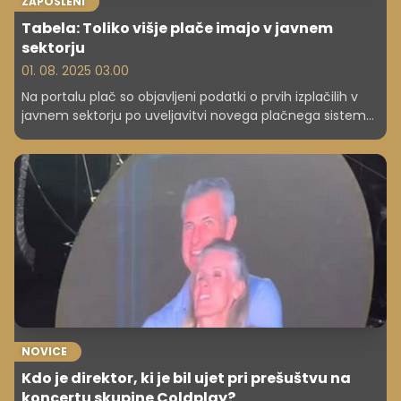
ZAPOSLENI
Tabela: Toliko višje plače imajo v javnem
sektorju
01. 08. 2025 03.00
Na portalu plač so objavljeni podatki o prvih izplačilih v
javnem sektorju po uveljavitvi novega plačnega sistema.
Preverite, za koliko so višje.
NOVICE
Kdo je direktor, ki je bil ujet pri prešuštvu na
koncertu skupine Coldplay?