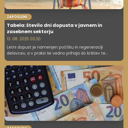
ZAPOSLENI
Tabela: število dni dopusta v javnem in
zasebnem sektorju
13. 08. 2025 03.30
Letni dopust je namenjen počitku in regeneraciji
delavcev, a v praksi še vedno prihaja do kršitev te
pravice, med drugim na način, da je ni mogoče izkoristiti
v celoti. Zaposleni v javnem sektorju imajo sicer
praviloma več dopusta od kolegov v gospodarstvu. V
UKC Ljubljana najdaljši odmerjen dopust znaša 67 dni.