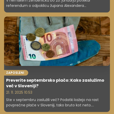
V nemškem Zehdenicku bo 25. januarja potekal
referendum o odpoklicu župana Alexandera
Kretzschmarja, ki je po 11 dneh na funkciji od marca na
bolniški. Po navedbah lokalnih medijev ima pravico do
izplačil do leta 2033.
ZAPOSLENI
Preverite septembrsko plačo: Kako zaslužimo
več v Sloveniji?
21. 11. 2025 10.53
Ste v septembru zaslužili več? Podatki kažejo na rast
povprečne plače v Sloveniji, tako bruto kot neto.
Preverite, kako se razlikujejo zaslužki med zasebnim in