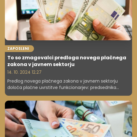
ZAPOSLENI
To so zmagovalci predloga novega plačnega
zakona v javnem sektorju
14. 10. 2024 12.27
Predlog novega plačnega zakona v javnem sektorju
določa plačne uvrstitve funkcionarjev: predsednika
republike, funkcionarjev izvršilne, zakonodajne in sodne
veje oblasti, kot tudi drugih državnih organov in lokalnih
skupnosti. Ob koncu reforme, leta 2028, bi bile njihove
plače občutno višje, od nekaterih za 40, 50 odstotkov, pri
nekaterih tudi več.