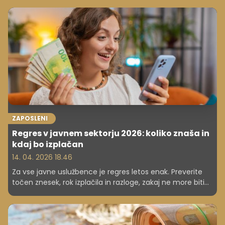
večina javnih uslužbencev. Izjema so tisti, ki so končne
plače dosegli že s prvima dvema dvigoma v lanskem
letu.
ZAPOSLENI
Regres v javnem sektorju 2026: koliko znaša in
kdaj bo izplačan
14. 04. 2026 18.46
Za vse javne uslužbence je regres letos enak. Preverite
točen znesek, rok izplačila in razloge, zakaj ne more biti
višji.