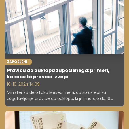
ZAPOSLENI
Pravica do odklopa zaposlenega: primeri,
kako se ta pravica izvaja
16. 10. 2024 14.09
Minister za delo Luka Mesec meni, da so ukrepi za
zagotavljanje pravice do odklopa, ki jih morajo do 16.
novembra sprejeti delodajalci, enostavni, se pa zaveda,
da si podjetja in poklici niso enaki. Kako bi se torej ta
pravica izvajala? Poglejmo nekaj primerov.