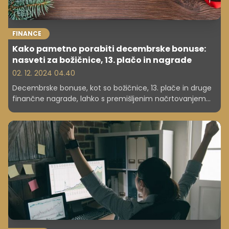
FINANCE
Kako pametno porabiti decembrske bonuse:
nasveti za božičnice, 13. plačo in nagrade
02. 12. 2024 04.40
Decembrske bonuse, kot so božičnice, 13. plače in druge
finančne nagrade, lahko s premišljenim načrtovanjem
izkoristite za dolgoročno finančno stabilnost. Kako torej
odgovorno porabiti ta sredstva? Od poplačila dolgov in
ustvarjanja varnostne rezerve do vlaganja, pokojninskega
varčevanja in financiranja izobraževanja. Z ravnovesjem
med odgovorno porabo in uživanjem lahko leto zaključite
finančno močnejši in brez nepotrebnih obremenitev.