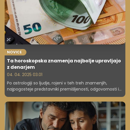
NOVICE
Ta horoskopska znamenja najbolje upravljajo
z denarjem
04. 04. 2025 03.01
Po astrologiji so ljudje, rojeni v teh treh znamenjih,
najpogosteje predstavniki premišljenosti, odgovornosti in
jasnega občutka za vrednost denarja.