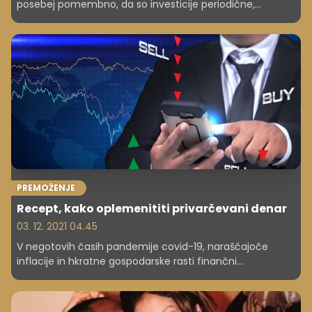
posebej pomembno, da so investicije periodične,
razpršene, globalne, dolgoročne, strateške. Kam in
kako pa je smiselno trenutno vlagati, sta pojasnila
finančna svetovalca Katja Bogataj Kopriva in Lojze
Kozole.
PREMOŽENJE
Recept, kako oplemenititi privarčevani denar
03. 12. 2021 04.45
V negotovih časih pandemije covid-19, naraščajoče
inflacije in hkratne gospodarske rasti finančni
strokovnjaki ocenjujejo, v katere delnice je pametno
vlagati.