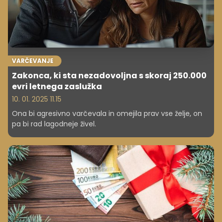
VARČEVANJE
Zakonca, ki sta nezadovoljna s skoraj 250.000
evri letnega zaslužka
10. 01. 2025 11.15
Ona bi agresivno varčevala in omejila prav vse želje, on
pa bi rad lagodneje živel.