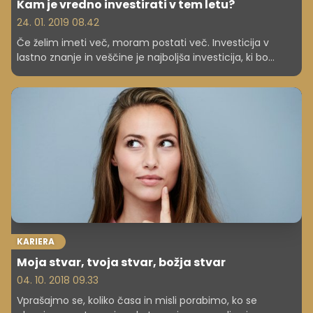
Kam je vredno investirati v tem letu?
24. 01. 2019 08.42
Če želim imeti več, moram postati več. Investicija v
lastno znanje in veščine je najboljša investicija, ki bo
prinesla dobro tako meni kot tudi ljudem okoli mene.
KARIERA
Moja stvar, tvoja stvar, božja stvar
04. 10. 2018 09.33
Vprašajmo se, koliko časa in misli porabimo, ko se