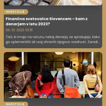
INVESTICIJE
Finančna svetovalca Slovencem – kam z
denarjem v letu 2023?
06. 01. 2023 03.15
Tisti, ki imajo na računu nekaj denarja, se sprašujejo, kako
ga oplemenititi ali vsaj ohraniti njegovo vrednost. Zaradi
inflacije je namreč naš denar manj vreden, saj za isto
ceno dobimo manj. Kako si torej zagotoviti finančno
stabilnost in v kaj se v letu 2023 splača vlagati? O tem
smo se pogovarjali s finančnimi svetovalci.
INVESTICIJE