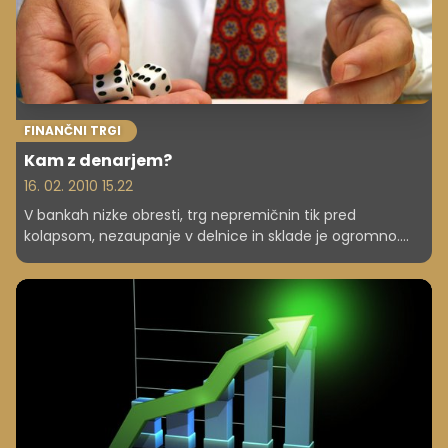
FINANČNI TRGI
Kam z denarjem?
16. 02. 2010 15.22
V bankah nizke obresti, trg nepremičnin tik pred
kolapsom, nezaupanje v delnice in sklade je ogromno.
Kam torej s privarčevanim denarjem?