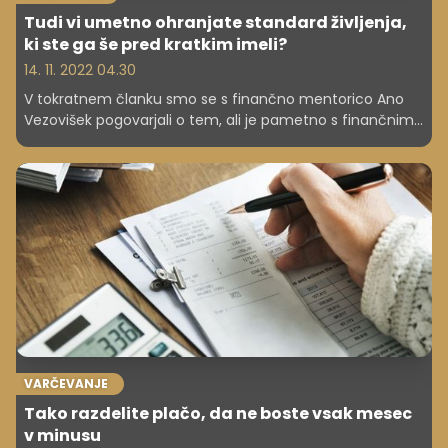
Tudi vi umetno ohranjate standard življenja,
ki ste ga še pred kratkim imeli?
14. 11. 2022 04.30
V tokratnem članku smo se s finančno mentorico Ano
Vezovišek pogovarjali o tem, ali je pametno s finančnimi
rezervami, ki jih imamo na varčevalnih računih,
vzdrževati umetni standard življenja, torej nečesa, kar si s
trenutnimi plačami in dohodki ne moremo več privoščiti.
VARČEVANJE
Tako razdelite plačo, da ne boste vsak mesec
v minusu