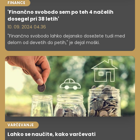
FINANCE
'Finančno svobodo sem po teh 4 načelih
dosegel pri 38 letih'
10. 09. 2024 04.36
"Finančno svobodo lahko dejansko dosežete tudi med
delom od devetih do petih," je dejal moški.
VARČEVANJE
Lahko se naučite, kako varčevati