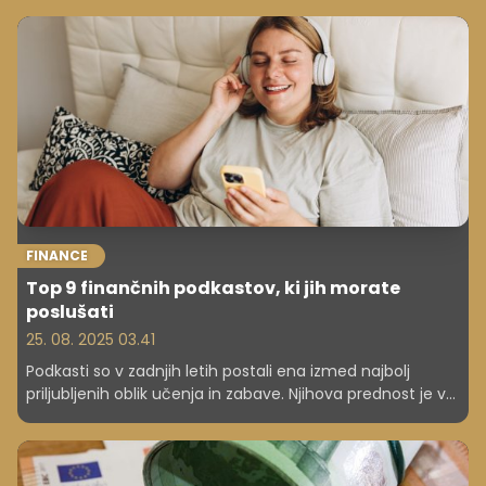
staranjem prebivalstva. Države s temi programi želijo
obrniti trend depopulacije.
FINANCE
Top 9 finančnih podkastov, ki jih morate
poslušati
25. 08. 2025 03.41
Podkasti so v zadnjih letih postali ena izmed najbolj
priljubljenih oblik učenja in zabave. Njihova prednost je v
tem, da jih lahko poslušamo kjerkoli in kadarkoli – v
avtomobilu, na sprehodu ali med vsakodnevnimi opravki.
Predstavljamo vam deset najbolj kakovostnih finančnih
podkastov, ki jih velja dodati na seznam za poslušanje.