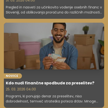
31. 03. 2026 04.00
Pregled in nasveti za učinkovito vodenje osebnih financ v
Sloveniji, od oblikovanja proračuna do različnih možnosti
varčevanja, s poudarkom na takojšnji implementaciji.
NOVICE
Kdo nudi finančne spodbude za preselitev?
25. 03. 2026 04.00
Programi, ki ponujajo denar za preselitev, niso
dobrodelnost, temveč strateška poteza držav. Mnoge
regije, zlasti podeželske, se soočajo z upadanjem in