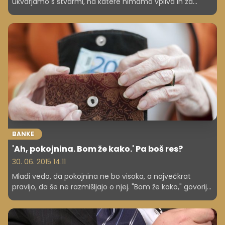
ukvarjamo s stvarmi, na katere nimamo vpliva in za
katere nismo pripravljeni narediti nič, da jih spremenimo.
BANKE
'Ah, pokojnina. Bom že kako.' Pa boš res?
30. 06. 2015 14.11
Mladi vedo, da pokojnina ne bo visoka, a največkrat
pravijo, da še ne razmišljajo o njej. "Bom že kako," govorijo.
Verjetno bo tako, dokler že danes precej nizka povprečna
pokojnina ne bo dosegla kritične točke. A takrat bo
morda že pozno.