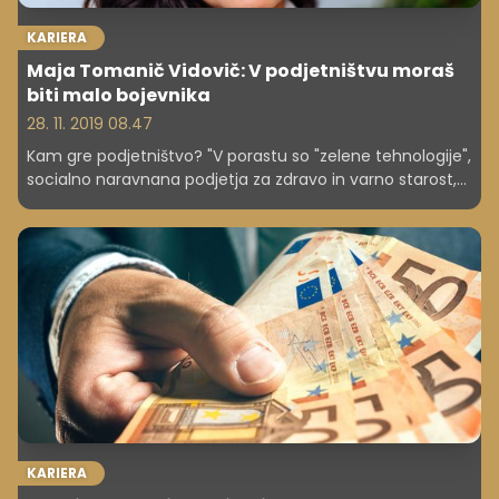
KARIERA
Maja Tomanič Vidovič: V podjetništvu moraš
biti malo bojevnika
28. 11. 2019 08.47
Kam gre podjetništvo? "V porastu so "zelene tehnologije",
socialno naravnana podjetja za zdravo in varno starost,
za zdrava mesta in vasi, za zdravo rast in razvoj otrok.
Torej, skupine socialnih podjetij, ki se ukvarjajo z zdravim
načinom življenja družbe kot celote," pravi prva ženska
Slovenskega podjetniškega sklada.
KARIERA