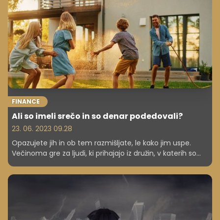
bomo imeli jutri manj?
FINANCE
Ali so imeli srečo in so denar podedovali?
23. 06. 2023 09.28
Opazujete jih in ob tem razmišljate, le kako jim uspe.
Večinoma gre za ljudi, ki prihajajo iz družin, v katerih so
aktivno upravljali osebno premoženje in to znanje
prenašali tudi na svoje otroke. Slednji sedaj že imajo
lastne družine in nadaljujejo s tem, kar so se naučili že v
mladosti. Gre za družine, ki držijo skupaj in si pomagajo.
Gradijo za prihodnost – tudi svojih potomcev.