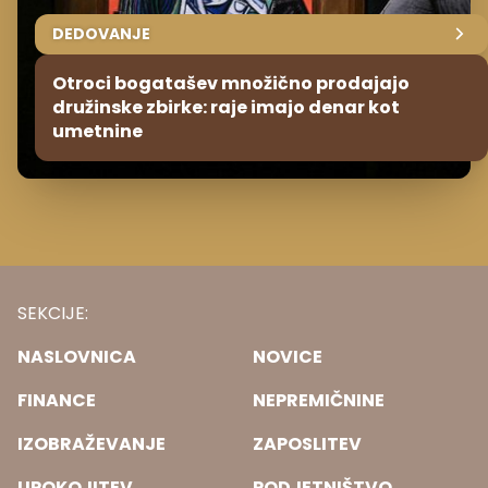
DEDOVANJE
Otroci bogatašev množično prodajajo
družinske zbirke: raje imajo denar kot
umetnine
SEKCIJE:
NASLOVNICA
NOVICE
FINANCE
NEPREMIČNINE
IZOBRAŽEVANJE
ZAPOSLITEV
UPOKOJITEV
PODJETNIŠTVO