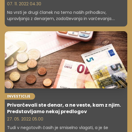
07. 11. 2022 04.30
Na vrsti je drugi članek na temo naših prihodkov,
upravljanja z denarjem, zadolževanja in varčevanja.
Pogovarjali smo se s finančno mentorico, ki nam je
razkrila, kako se moramo lotiti načrtovanja financ.
INVESTICIJE
Privarčevali ste denar, a ne veste, kam z njim.
Predstavljamo nekaj predlogov
27. 05. 2022 05.00
Tudi v negotovih časih je smiselno vlagati, a je še