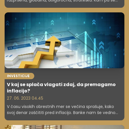
razpršena, globalna, dolgoročna, strateška. Kam pa se
trenutno najbolj izplača vlagati in katere naložbe, ki so
pred leti oziroma v preteklosti veljale za dobre in stabilne,
danes morda več niso med najbolj varnimi? Pa tudi, kaj je
manj obdavčeno? Odgovarjata finančna svetovalca
Mitja Vezovišek in Sašo Aleksić.
INVESTICIJE
V kaj se splača vlagati zdaj, da premagamo
inflacijo?
27. 06. 2023 04.45
V času visokih obrestnih mer se večina sprašuje, kako
svoj denar zaščititi pred inflacijo. Banke nam še vedno
ponujajo nizke obresti za varčevanja, ki niti približno ne
pokrivajo inflacije. V kaj se torej splača vlagati, da ne