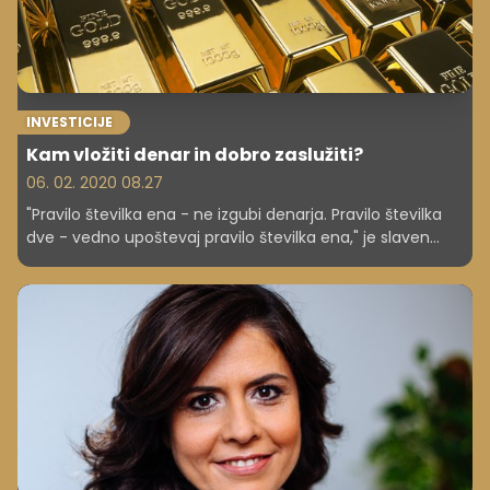
INVESTICIJE
Kam vložiti denar in dobro zaslužiti?
06. 02. 2020 08.27
"Pravilo številka ena - ne izgubi denarja. Pravilo številka
dve - vedno upoštevaj pravilo številka ena," je slaven
citat o investiranju enega najbolj slavnih vlagateljev in
enega izmed najbogatejših Zemljanov Warrena Buffeta.