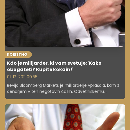
KORISTNO
Kdo je milijarder, ki vam svetuje: 'Kako
obogateti? Kupite kokain!'
01. 12. 2011 09.55
Revija Bloomberg Markets je milijarderje vprašala, kam z
denarjem v teh negotovih časih. Odvetniškemu
milijarderju Jimu Jamailu se na primer zdi bolj varno
vlagati v kokain kot pa v finančne trge.