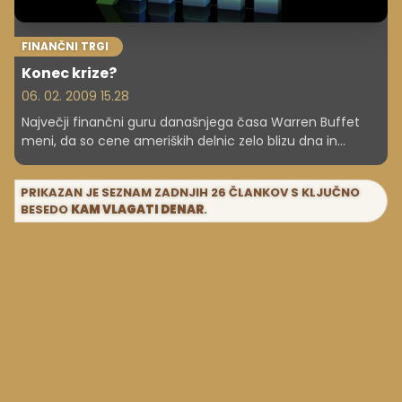
FINANČNI TRGI
Konec krize?
06. 02. 2009 15.28
Največji finančni guru današnjega časa Warren Buffet
meni, da so cene ameriških delnic zelo blizu dna in
primerne za nakup. Pomeni to konec krize?
PRIKAZAN JE SEZNAM ZADNJIH 26 ČLANKOV S KLJUČNO
BESEDO
KAM VLAGATI DENAR
.