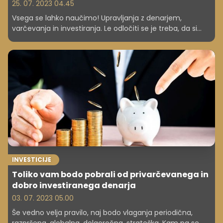
25. 07. 2023 04.45
Vsega se lahko naučimo! Upravljanja z denarjem,
varčevanja in investiranja. Le odločiti se je treba, da si
želite varčevati. Predstavljamo vam, kako začeti in kako
vztrajati. Varčevanje ima tudi kopico pozitivnih koristi.
INVESTICIJE
Toliko vam bodo pobrali od privarčevanega in
dobro investiranega denarja
03. 07. 2023 05.00
Še vedno velja pravilo, naj bodo vlaganja periodična,