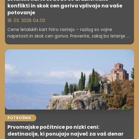
konflikti in skok cen goriva vplivajo na vaše
potovanje
18. 03. 2026 04.00
Cene letalskih kart hitro rastejo – razlog so vojne
napetosti in skok cen goriva. Preverite, zakaj bo letenje v
2026 dražje, katere družbe že uvajajo doplačila ter kako si
lahko potniki z zgodnjimi rezervacijami in pametnimi
izbirami še vedno zagotovite ugodnejše lete.
POTROŠNIK
Prvomajske počitnice po nizki ceni:
destinacije, ki ponujajo največ za vaš denar