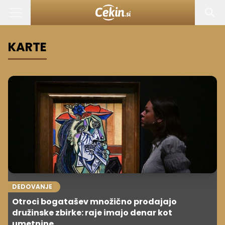
KARTE
DEDOVANJE
Otroci bogatašev množično prodajajo
družinske zbirke: raje imajo denar kot
umetnine