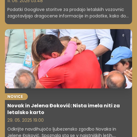
11. 06. 2025 03.48
Podatki Googlove storitve za prodajo letalskih vozovnic
zagotavljajo dragocene informacije in podatke, kako do
cenejših letalskih kart.
NOVICE
Novak in Jelena Đoković: Nista imela niti za
letalsko karto
29. 05. 2025 19.00
Odkrijte navdihujočo ljubezensko zgodbo Novaka in
Jelene Đoković. Spoznala sta se v najstniških letih,