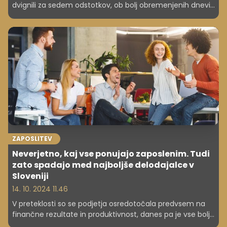
dvignili za sedem odstotkov, ob bolj obremenjenih dnevih
pa bodo še dražje. Na veliko smučiščih boste tako za dan
smučanja morali odšteti skoraj 80 evrov, kar se tudi
našim severnim sosedom zdi preveč. Velja pa Italija
večinoma za bolj ugodno destinacijo, čeprav ne povsod.
Cene je preverjal novinar 24UR Janez Usenik. Poglejte, kaj
je ugotovil.
ZAPOSLITEV
Neverjetno, kaj vse ponujajo zaposlenim. Tudi
zato spadajo med najboljše delodajalce v
Sloveniji
14. 10. 2024 11.46
V preteklosti so se podjetja osredotočala predvsem na
finančne rezultate in produktivnost, danes pa je vse bolj
prisotno zavedanje, da uspeh podjetja ne temelji zgolj na