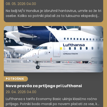
08. 05. 2026 04.00
Na ladji M/V Hondius je izbruhnil hantavirus, umrle so že tri
osebe. Koliko so potniki plačali za to luksuzno ekspedicijo?
Stroški so zelo visoki.
POTROŠNIK
Nova pravila za prtljago pri Lufthansi
29. 04. 2026 04.00
Lufthansa s tarifo Economy Basic ukinja klasično ročno
prtljago. Potniki bodo morali po novem plačati za vse, kar