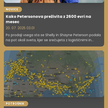
NOVICE
Kako Petersonova preživita z 2600 evri na
mesec
20. 07. 2025 03.01
Po prodaji vsega sta se Shelly in Shayne Peterson podala
na pot okoli sveta, kjer se srečujeta z logističnimi in
čustvenimi izzivi, a odkrivata globlji smisel in finančno
vzdržnost potovanja.
POTROŠNIK