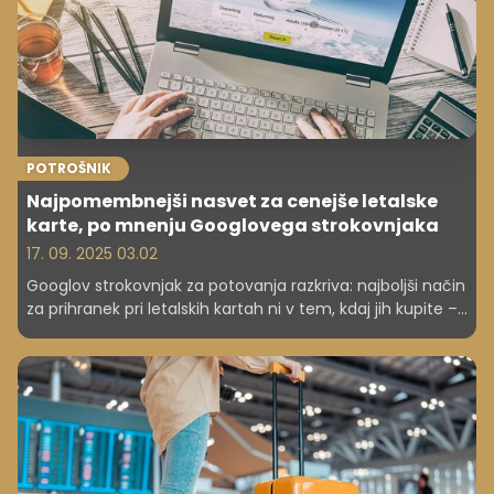
POTROŠNIK
Najpomembnejši nasvet za cenejše letalske
karte, po mnenju Googlovega strokovnjaka
17. 09. 2025 03.02
Googlov strokovnjak za potovanja razkriva: najboljši način
za prihranek pri letalskih kartah ni v tem, kdaj jih kupite –
ampak kdaj letite. Odkrijte, kako lahko prihranite tudi do
13 %.