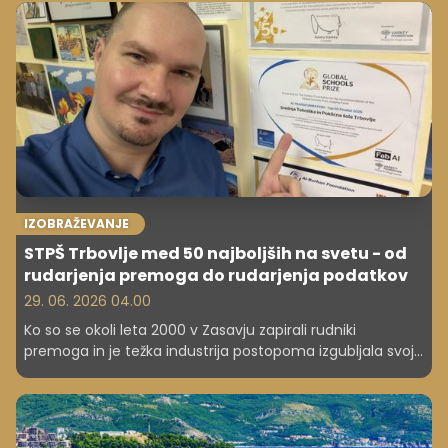
IZOBRAŽEVANJE
STPŠ Trbovlje med 50 najboljših na svetu - od
rudarjenja premoga do rudarjenja podatkov
29. 06. 2026 04.00
Ko so se okoli leta 2000 v Zasavju zapirali rudniki
premoga in je težka industrija postopoma izgubljala svoj
pomen, je regija ostala brez svojega dolgoletnega
gospodarskega središča. V času negotovosti in iskanja
novih razvojnih poti si je le malokdo predstavljal, da bo
prav ena tamkajšnjih srednjih šol čez nekaj let postala del