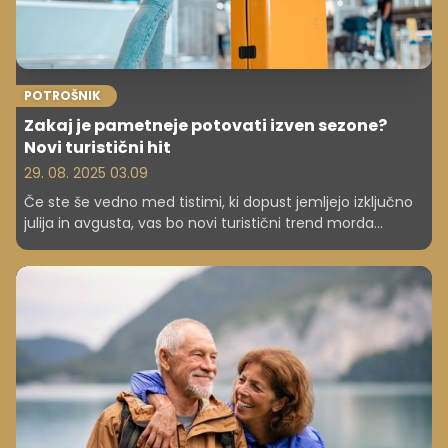
POTROŠNIK
Zakaj je pametneje potovati izven sezone?
Novi turistični hit
29. 08. 2025 03.09
Če ste še vedno med tistimi, ki dopust jemljejo izključno
julija in avgusta, vas bo novi turistični trend morda
presenetil. Evropejci vse pogosteje odkrivajo, da je
potovanje izven glavne sezone – jeseni, pozimi ali zgodaj
spomladi – ne le prijetnejše, ampak tudi pametnejša
finančna odločitev.