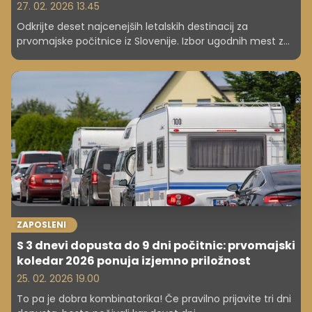
27. 02. 2026 13.45
Odkrijte deset najcenejših letalskih destinacij za
prvomajske počitnice iz Slovenije. Izbor ugodnih mest z
odličnim razmerjem med ceno in doživetji.
ZAPOSLENI
S 3 dnevi dopusta do 9 dni počitnic: prvomajski
koledar 2026 ponuja izjemno priložnost
25. 02. 2026 19.00
To pa je dobra kombinatorika! Če pravilno prijavite tri dni