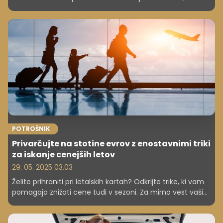
presegla izzive zveze na daljavo in finančne težave, da bi
skupaj dosegla svetovni vrh. Zgodba o iskrenosti, podpori
in iskanju pravega ravnovesja v življenju.
POTROŠNIK
Privarčujte na stotine evrov z enostavnimi triki
za iskanje cenejših letov
29. 05. 2025 03.03
Želite prihraniti pri letalskih kartah? Odkrijte trike, ki vam
pomagajo znižati cene tudi v sezoni. Za mirno vest vaših
financ na potovanju.