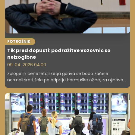
POTROŠNIK
Tik pred dopusti: podražitve vozovnic so
neizogibne
09. 04. 2026 04.00
Zaloge in cene letalskega goriva se bodo začele
normalizirati šele po odprtju Hormuške ožine, za njihovo
normalizacijo pa bo potrebnih več mesecev, je dejal
generalni direktor Mednarodnega združenja letalskih
prevoznikov (IATA) Willie Walsh.