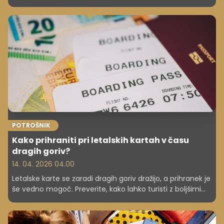
presega dimenzije manjše torbe.
POTROŠNIK
Kako prihraniti pri letalskih kartah v času
dragih goriv?
14. 04. 2026 04.00
Letalske karte se zaradi dragih goriv dražijo, a prihranek je
še vedno mogoč. Preverite, kako lahko turisti z boljšimi
odločitvami znižajo stroške letalskih poletov.