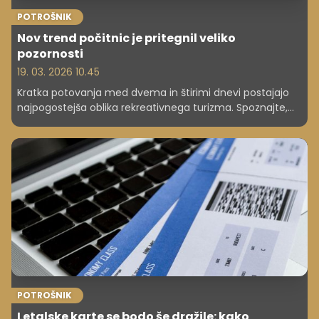
POTROŠNIK
Nov trend počitnic je pritegnil veliko
pozornosti
19. 03. 2026 10.45
Kratka potovanja med dvema in štirimi dnevi postajajo
najpogostejša oblika rekreativnega turizma. Spoznajte,
zakaj so krajše počitnice tako priljubljene in kako jih
načrtovati za optimalen oddih.
POTROŠNIK
Letalske karte se bodo še dražile: kako