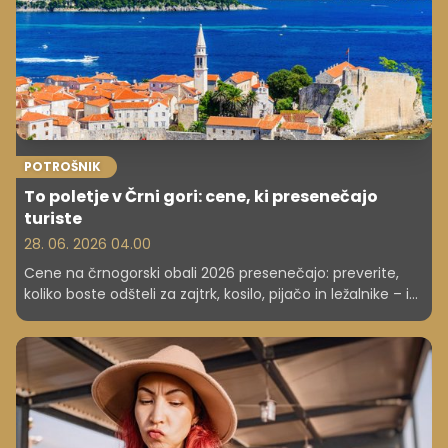
svetovne izobraževalne elite. A prav to se je zgodilo.
POTROŠNIK
To poletje v Črni gori: cene, ki presenečajo
turiste
28. 06. 2026 04.00
Cene na črnogorski obali 2026 presenečajo: preverite,
koliko boste odšteli za zajtrk, kosilo, pijačo in ležalnike – in
koliko stane celoten dopust.