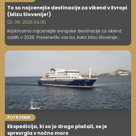
To so najcenejše destinacije za vikend v Evropi
(blizu Slovenije!)
02. 06. 2026 04.00
Razkrivamo najcenejše evropske destinacije za vikend
oddih v 2026. Presenetilo vas bo, kako blizu Slovenije
lahko potujete zelo poceni.
POTROŠNIK
Ekspedicija, ki so jo drago plačali, se je
sprevrgla v nočno moro