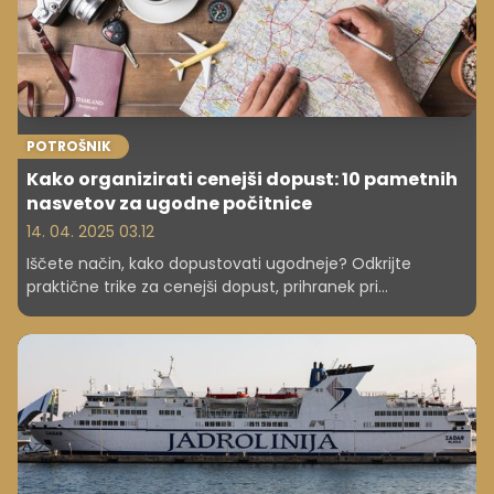
POTROŠNIK
Kako organizirati cenejši dopust: 10 pametnih
nasvetov za ugodne počitnice
14. 04. 2025 03.12
Iščete način, kako dopustovati ugodneje? Odkrijte
praktične trike za cenejši dopust, prihranek pri
prenočiščih, prevozih in hrani. Nasveti, ki res delujejo!