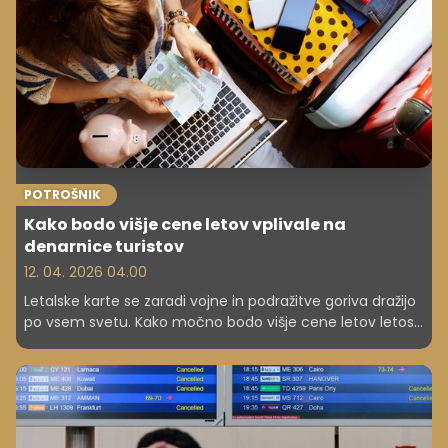
POTROŠNIK
Kako bodo višje cene letov vplivale na
denarnice turistov
12. 04. 2026 04.00
Letalske karte se zaradi vojne in podražitve goriva dražijo
po vsem svetu. Kako močno bodo višje cene letov letos
prizadele turiste in njihove proračune?