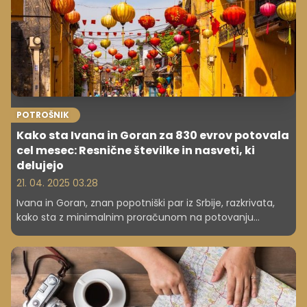
POTROŠNIK
Kako sta Ivana in Goran za 830 evrov potovala
cel mesec: Resnične številke in nasveti, ki
delujejo
21. 04. 2025 03.28
Ivana in Goran, znan popotniški par iz Srbije, razkrivata,
kako sta z minimalnim proračunom na potovanju
preživela kar cel mesec. Preverite njune konkretne
nasvete, trike in izkušnje, ki vam lahko spremenijo način
potovanja.