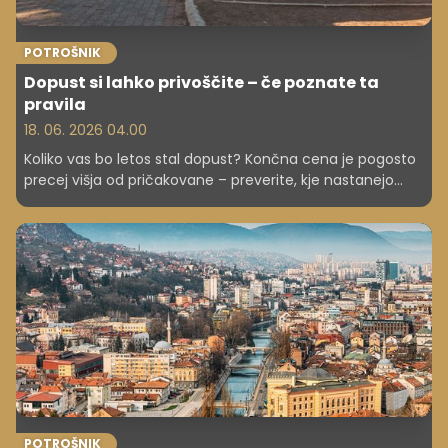
POTROŠNIK
Dopust si lahko privoščite – če poznate ta
pravila
18. 06. 2026 04.00
Koliko vas bo letos stal dopust? Končna cena je pogosto
precej višja od pričakovane – preverite, kje nastanejo
največji stroški in kako jih lahko obvladate.
POTROŠNIK