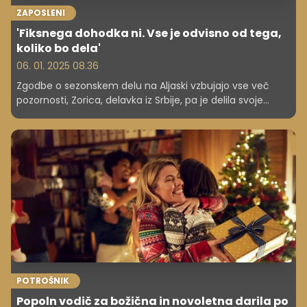
ZAPOSLENI
'Fiksnega dohodka ni. Vse je odvisno od tega,
koliko bo dela'
06. 01. 2025 08.36
Zgodbe o sezonskem delu na Aljaski vzbujajo vse več
pozornosti, Zorica, delavka iz Srbije, pa je delila svoje
izkušnje in izzive ter prednosti, ki jih tovrstno sezonsko
delo prinaša. Delo v tovarni rib na mrzli Aljaski se morda
sliši težko in zahteva nadure, vendar so delavci večinoma
zadovoljni in se vedno znova vračajo, predvsem zaradi
dobrega plačila. Omenjena ženska pravi, da sezona traja
pet mesecev, tempo dela je zahteven, a se je treba
navaditi tudi na življenje daleč od doma.
POTROŠNIK
Popoln vodič za božična in novoletna darila po