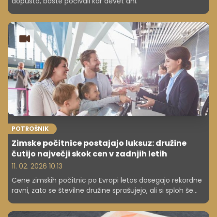
dopusta, boste počivali kar devet dni.
POTROŠNIK
Zimske počitnice postajajo luksuz: družine
čutijo največji skok cen v zadnjih letih
11. 02. 2026 10.13
Cene zimskih počitnic po Evropi letos dosegajo rekordne
ravni, zato se številne družine sprašujejo, ali si sploh še
lahko privoščijo klasičen oddih. Poglejte, zakaj so stroški
tako zrasli in katere rešitve izbirajo gospodinjstva. Kako je