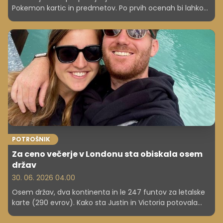
Pokemon kartic in predmetov. Po prvih ocenah bi lahko
bila vredna več kot 250.000 dolarjev, kar je več kot
217.000 evrov.
POTROŠNIK
Za ceno večerje v Londonu sta obiskala osem
držav
30. 06. 2026 04.00
Osem držav, dva kontinenta in le 247 funtov za letalske
karte (290 evrov). Kako sta Justin in Victoria potovala
skoraj zastonj – in kaj se lahko naučite iz njune strategije?