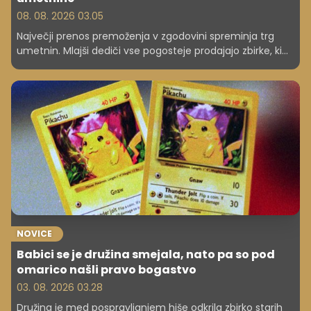
08. 08. 2026 03.05
Največji prenos premoženja v zgodovini spreminja trg
umetnin. Mlajši dediči vse pogosteje prodajajo zbirke, ki
so jih njihovi starši gradili desetletja.
NOVICE
Babici se je družina smejala, nato pa so pod
omarico našli pravo bogastvo
03. 08. 2026 03.28
Družina je med pospravljanjem hiše odkrila zbirko starih