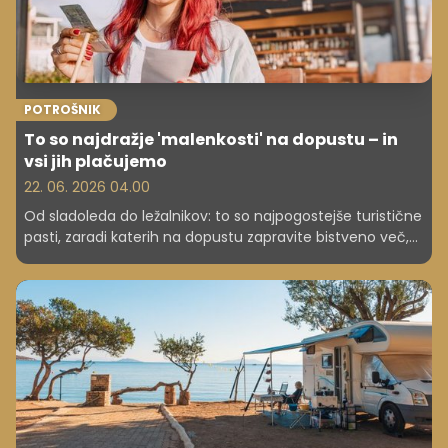
POTROŠNIK
To so najdražje 'malenkosti' na dopustu – in
vsi jih plačujemo
22. 06. 2026 04.00
Od sladoleda do ležalnikov: to so najpogostejše turistične
pasti, zaradi katerih na dopustu zapravite bistveno več,
kot ste načrtovali.