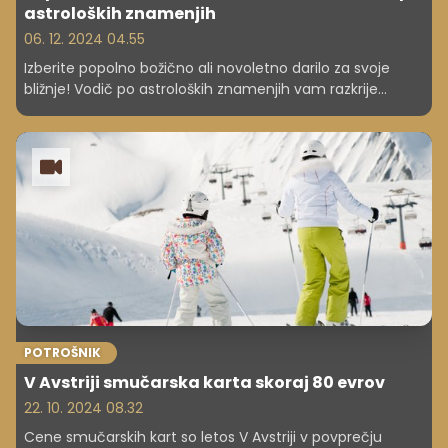
astroloških znamenjih
06. 12. 2024 04.55
Izberite popolno božično ali novoletno darilo za svoje
bližnje! Vodič po astroloških znamenjih vam razkrije
najboljše ideje za vsako znamenje – od ovna do rib.
POTROŠNIK
V Avstriji smučarska karta skoraj 80 evrov
22. 10. 2024 08.32
Cene smučarskih kart so letos V Avstriji v povprečju