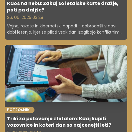
Kaos na nebu: Zakaj so letalske karte dražje,
poti pa daljše?
26. 06. 2025 03.28
Vojne, rakete in kibernetski napadi – dobrodošli v novi
dobi letenja, kjer se piloti vsak dan izogibajo konfliktnim
območjem, zračni promet pa postaja vse dražji, nevaren
in nepredvidljiv. Medtem ko se Bližnji vzhod in Ukrajina
spreminjata v nevarne črne luknje na svetovnem
zemljevidu poti, se piloti in potniki soočajo z izzivi, kakršnih
letalstvo še ni videlo.
POTROŠNIK
Triki za potovanje z letalom: Kdaj kupiti
vozovnice in kateri dan so najcenejši leti?