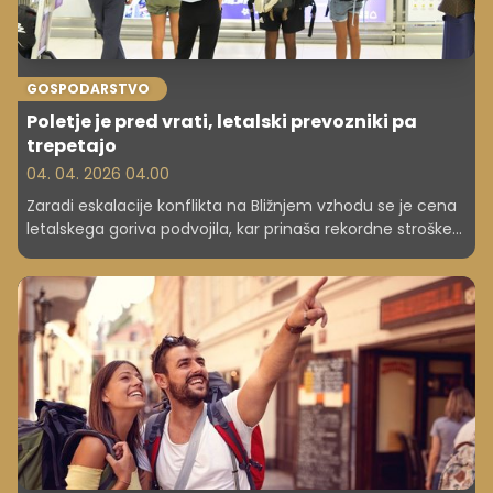
GOSPODARSTVO
Poletje je pred vrati, letalski prevozniki pa
trepetajo
04. 04. 2026 04.00
Zaradi eskalacije konflikta na Bližnjem vzhodu se je cena
letalskega goriva podvojila, kar prinaša rekordne stroške
letalskim prevoznikom. Posledično se zmanjšuje število
letov in zvišujejo cene kart, kar otežuje potovanja in
ogroža dobičkonosnost industrije.