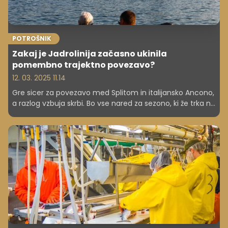
POTROŠNIK
Zakaj je Jadrolinija začasno ukinila
pomembno trajektno povezavo?
12. 03. 2025 11.14
Gre sicer za povezavo med Splitom in italijansko Ancono,
a razlog vzbuja skrbi. Bo vse nared za sezono, ki že trka na
vrata? Številni Slovenci se namreč na hrvaške otoke
odpravijo že za prvomajske praznike.