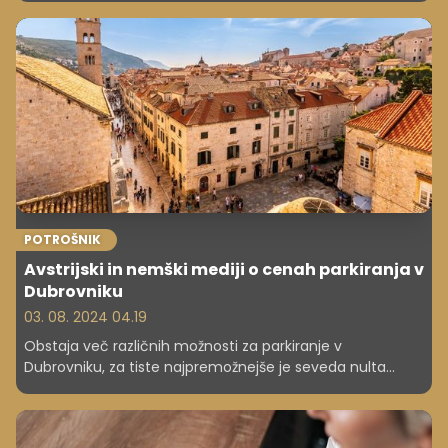
produktih in storitvah, temveč tudi na zadovoljstvu in
dobrem počutju zaposlenih.
POTROŠNIK
Avstrijski in nemški mediji o cenah parkiranja v
Dubrovniku
03. 08. 2024 04.19
Obstaja več različnih možnosti za parkiranje v
Dubrovniku, za tiste najpremožnejše je seveda nulta
cona, a obstajajo tudi cenejše rešitve.