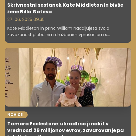
Skrivnostni sestanek Kate Middleton in bivše
žene Billa Gatesa
27. 06. 2025 09.35
Kate Middleton in princ William nadaljujeta svojo
zavezanost globalnim družbenim vprašanjem s
sodelovanjem z vodilnimi svetovnimi filantropi in sta se
pred kratkim srečala z Melindo French, bivšo soprogo Billa
Gatesa.
NOVICE
Tamara Ecclestone: ukradli so ji nakit v
vrednosti 29 milijonov evrov, zavarovanje pa