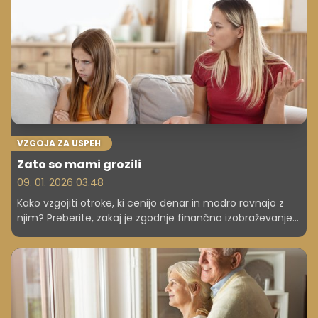
uspelo?
VZGOJA ZA USPEH
Zato so mami grozili
09. 01. 2026 03.48
Kako vzgojiti otroke, ki cenijo denar in modro ravnajo z
njim? Preberite, zakaj je zgodnje finančno izobraževanje
ključno za samostojnost in uspešno prihodnost. Izognite
se pogostim napakam, naučite jih ključnih trikov.