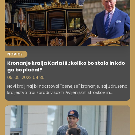
NOVICE
Kronanje kralja Karla III.: koliko bo stalo in kdo
ga bo plačal?
05. 05. 2023 04.30
Novi kralj naj bi načrtoval "cenejše" kronanje, saj Združeno
kraljestvo trpi zaradi visokih življenjskih stroškov in
splošnega nezadovoljstva prebivalcev.