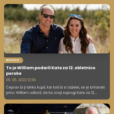
NOVICE
To je William podaril Kate za 12. obletnico
poroke
05. 05. 2023 12.56
Čeprav bi ji lahko kupil, kar koli bi si zaželel, se je britanski
princ William odločil, da bo svoji soprogi Kate za 12.
obletnico poroke podaril skromno, a zelo srčno darilo, ki
nosi močno sporočilo njune ljubezni. Podobno je ravnala
Kate.