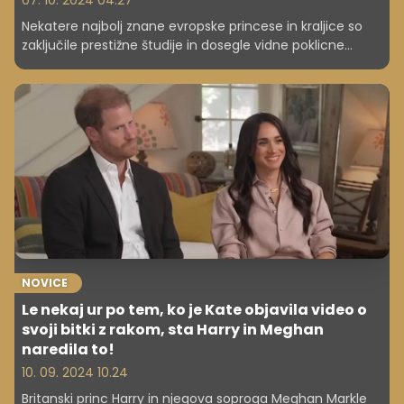
07. 10. 2024 04.27
Nekatere najbolj znane evropske princese in kraljice so
zaključile prestižne študije in dosegle vidne poklicne
dosežke, a so morale s prevzemom kraljevih naslovov
vse skupaj opustiti. Preverite, kaj so študirale in kje so
delale.
NOVICE
Le nekaj ur po tem, ko je Kate objavila video o
svoji bitki z rakom, sta Harry in Meghan
naredila to!
10. 09. 2024 10.24
Britanski princ Harry in njegova soproga Meghan Markle