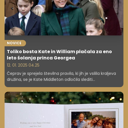
NOVICE
Toliko bosta Kate in William plačala za eno
leto šolanja princa Georgea
12. 01. 2025 04.25
Čeprav je sprejela številna pravila, ki jih je vsilila kraljeva
družina, se je Kate Middleton odločila slediti
materinskemu instinktu in zavrniti tista, za katera meni,
da niso najboljša izbira za njene otroke. To velja tudi
glede šolanja njenih treh otrok.