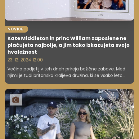
NOVICE
Kate Middleton in princ William zaposlene ne
plačujeta najbolje, a jim tako izkazujeta svojo
hvaležnost
23. 12. 2024 12.00
Večina podjetij v teh dneh prireja božične zabave. Med
njimi je tudi britanska kraljeva družina, ki se vsako leto
potrudi, da svoje zaposlene nagradi za trud, zvestobo in
delo.