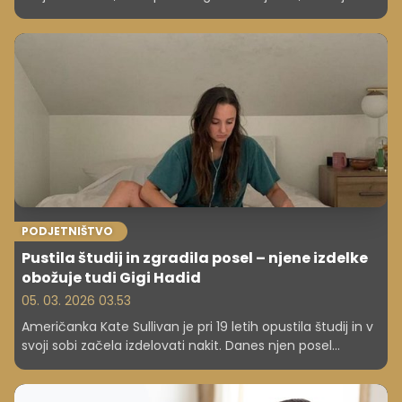
milijardni modni in medijski imperij. Kako jima je to
uspelo?
PODJETNIŠTVO
Pustila študij in zgradila posel – njene izdelke
obožuje tudi Gigi Hadid
05. 03. 2026 03.53
Američanka Kate Sullivan je pri 19 letih opustila študij in v
svoji sobi začela izdelovati nakit. Danes njen posel
ustvarja več kot 570.000 dolarjev letno (več kot 490.000
evrov), njene kose pa nosi celo Gigi Hadid. Kako ji je