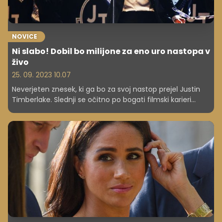
NOVICE
Ni slabo! Dobil bo milijone za eno uro nastopa v
živo
25. 09. 2023 10.07
Neverjeten znesek, ki ga bo za svoj nastop prejel Justin
Timberlake. Slednji se očitno po bogati filmski karieri
znova vrača k svojim koreninam: glasbi.