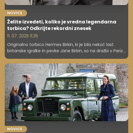
NOVICE
Želite izvedeti, koliko je vredna legendarna
torbica? Odkrijte rekordni znesek
11. 07. 2025 11.35
Originalno torbico Hermes Birkin, ki je bila nekoč last
britanske igralke in pevke Jane Birkin, so na dražbi v Parizu
prodali za 8,6 milijona evrov, kar je največ doslej za
katero koli torbico, ki je bila kadar koli prodana na dražbi.
Hkrati je originalna torbica Birkin postala drugi najdražji
modni kos, ki je bil kdaj koli prodan na dražbi.
NOVICE