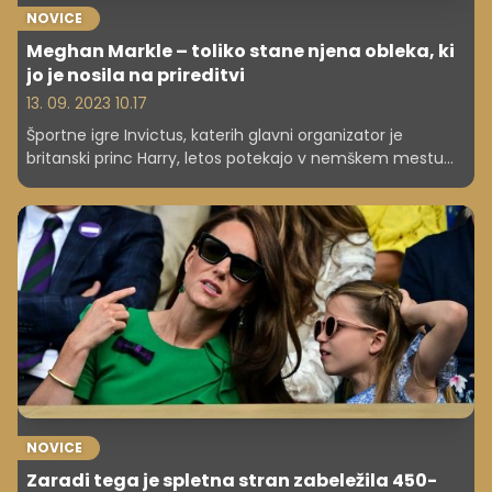
NOVICE
Meghan Markle – toliko stane njena obleka, ki
jo je nosila na prireditvi
13. 09. 2023 10.17
Športne igre Invictus, katerih glavni organizator je
britanski princ Harry, letos potekajo v nemškem mestu
Düsseldorf. Princ je najprej na prireditev prišel sam, sedaj
pa je v Evropo pripotovala tudi njegova soproga Meghan
Markle. In če je imela slednja na zadnjih igrah oblečene
modne kose v vrednosti 40.000 evrov, je tokrat pokazala
svojo skromnejšo plat in pred zbrano množico nastopila v
veliko cenejši različici.
NOVICE
Zaradi tega je spletna stran zabeležila 450-