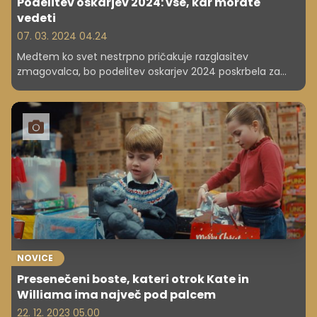
Podelitev oskarjev 2024: vse, kar morate
vedeti
07. 03. 2024 04.24
Medtem ko svet nestrpno pričakuje razglasitev
zmagovalca, bo podelitev oskarjev 2024 poskrbela za
nepozaben večer glamurja, čustev in praznovanja. V
nadaljevanju vse, kar morate vedeti o 96. podelitvi
oskarjev, ki bo potekala 10. marca.
NOVICE
Presenečeni boste, kateri otrok Kate in
Williama ima največ pod palcem
22. 12. 2023 05.00