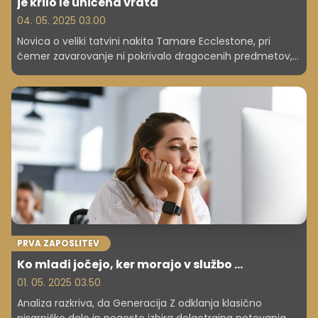
je krilo le uničena vrata
04. 05. 2025 03.00
Novica o veliki tatvini nakita Tamare Ecclestone, pri
čemer zavarovanje ni pokrivalo dragocenih predmetov,
opozarja na pomen skrbnega prebiranja zavarovalnih
pogojev. Vlomilci so odnesli za 29 milijonov evrov nakita,
družina pa je dosegla le zanemarljivo odškodnino.
Tamara Ecclestone in njen mož sta priznala, da nista
brala drobnega tiska.
PRVA ZAPOSLITEV
Ko mladi jočejo, ker morajo v službo ...
01. 05. 2025 03.50
Analiza razkriva, da Generacija Z odklanja klasično