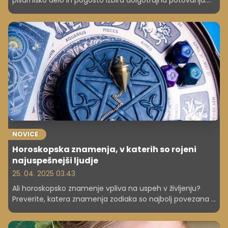
pisarniško delo in pogosto izbira dolgotrajna potovanja.
Povratek domov pa sproži psihološke izzive, vključno s
povratnim kulturnim šokom, saj se soočajo z izgubo
svobode, monotono rutino in težavami pri reintegraciji v
staro okolje. Iskanje ravnovesja je ključno.
NOVICE
Horoskopska znamenja, v katerih so rojeni
najuspešnejši ljudje
25. 04. 2025 03.43
Ali horoskopsko znamenje vpliva na uspeh v življenju?
Preverite, katera znamenja zodiaka so najbolj povezana z
uspehom, vplivom in bogastvom – in zakaj.