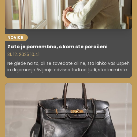
NOVICE
Zato je pomembno, s kom ste poročeni
31. 12. 2025 10.41
Ne glede na to, ali se zavedate ali ne, sta lahko vaš uspeh
in dojemanje življenja odvisna tudi od ljudi, s katerimi ste
se obdali. Toda znanost gre še korak dlje.