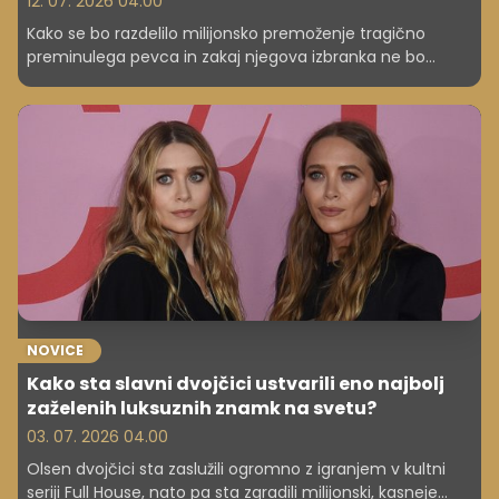
12. 07. 2026 04.00
Kako se bo razdelilo milijonsko premoženje tragično
preminulega pevca in zakaj njegova izbranka ne bo
zahtevala svojega deleža zapuščine.
NOVICE
Kako sta slavni dvojčici ustvarili eno najbolj
zaželenih luksuznih znamk na svetu?
03. 07. 2026 04.00
Olsen dvojčici sta zaslužili ogromno z igranjem v kultni
seriji Full House, nato pa sta zgradili milijonski, kasneje