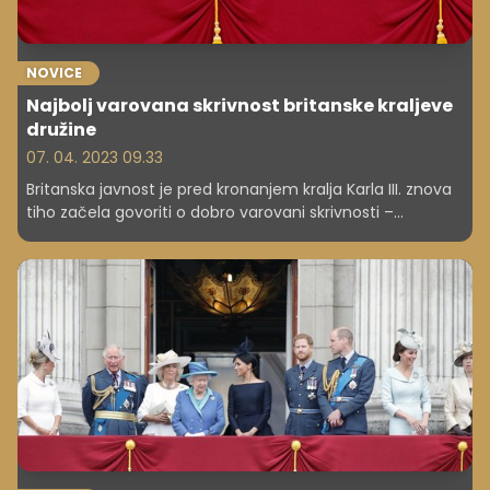
NOVICE
Najbolj varovana skrivnost britanske kraljeve
družine
07. 04. 2023 09.33
Britanska javnost je pred kronanjem kralja Karla III. znova
tiho začela govoriti o dobro varovani skrivnosti –
bogastvu britanske kraljeve družine. Le koliko imajo, je
vprašanje, s katerim se ukvarja v bistvu kar celi svet.
Poglejmo, kaj so izbrskali britanski in drugi tuji mediji.