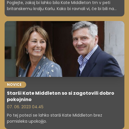
Poglejte, zakaj bi lahko bila Kate Middleton trn v peti
britanskemu kralju Karlu. Kako bi ravnali vi, če bi bili na
njegovem mestu in bi se vam kaj takega dogajalo na
delovnem mestu?
NOVICE
Starši Kate Middleton so si zagotovili dobro
pokojnino
07. 06. 2023 04.45
Po tej potezi se lahko starši Kate Middleton brez
pomisleka upokojijo.