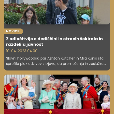
NOVICE
Z odločitvijo o dediščini in otrocih šokirala in
razdelila javnost
10. 04. 2023 04.00
Slavni hollywoodski par Ashton Kutcher in Mila Kunis sta
sprožila plaz odzivov z izjavo, da premoženja in zaslužka
ne bosta zapustila otrokom, temveč humanitarnim
organizacijam.