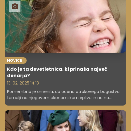
NOVICE
Kdo je ta devetletnica, ki prinaša največ
denarja?
13. 02. 2025 14.13
Pomembno je omeniti, da ocena otrokovega bogastva
temelji na njegovem ekonomskem vplivu in ne na
dejanskem denarju, ki ga ima na računu.