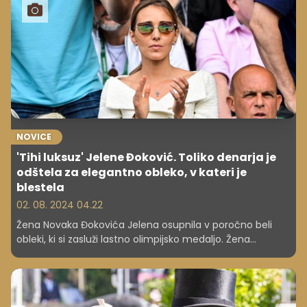
NOVICE
'Tihi luksuz' Jelene Đoković. Toliko denarja je
odštela za elegantno obleko, v kateri je
blestela
02. 08. 2024 04.22
Žena Novaka Đokovića Jelena osupnila v poročno beli
obleki, ki si zasluži lastno olimpijsko medaljo. Žena
srbskega teniškega igralca je bila pred moževim
nastopom na olimpijskih igrah 2024 v Parizu videti
odlično.