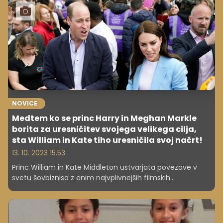
NOVICE
Medtem ko se princ Harry in Meghan Markle
borita za uresničitev svojega velikega cilja,
sta William in Kate tiho uresničila svoj načrt!
13. 10. 2023 15.53
Princ William in Kate Middleton ustvarjata povezave v
svetu šovbiznisa z enim najvplivnejših filmskih
ustvarjalcev v Veliki Britaniji.