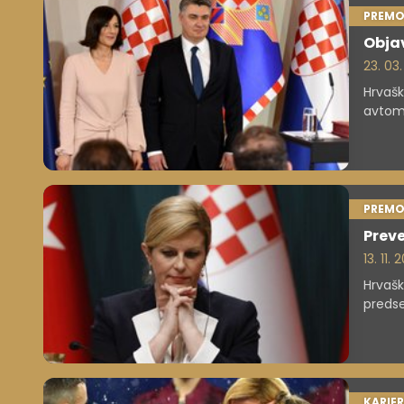
PREMO
Objav
23. 03
Hrvašk
avtomo
PREMO
Preve
13. 11.
Hrvašk
predse
KARIE