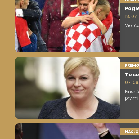
Pogle
18. 07.
Ves ča
PREMO
To so
07. 06
Finanč
prvimi
NASLO