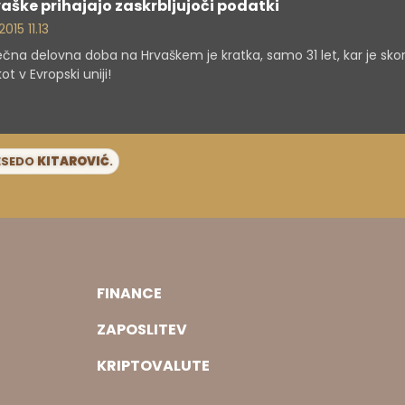
vaške prihajajo zaskrbljujoči podatki
2015 11.13
čna delovna doba na Hrvaškem je kratka, samo 31 let, kar je skora
ot v Evropski uniji!
BESEDO
KITAROVIĆ
.
FINANCE
ZAPOSLITEV
KRIPTOVALUTE