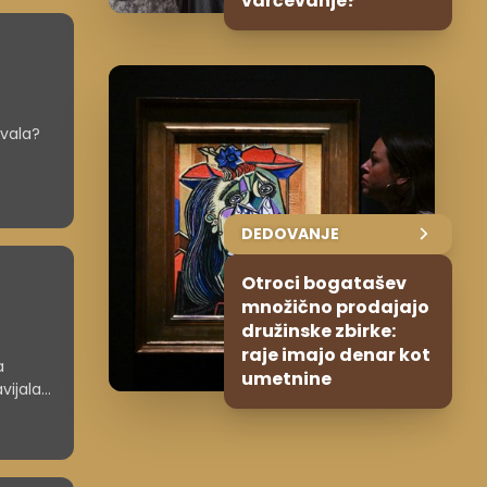
varčevanje?
ovala?
DEDOVANJE
Otroci bogatašev
množično prodajajo
družinske zbirke:
raje imajo denar kot
a
umetnine
vijala