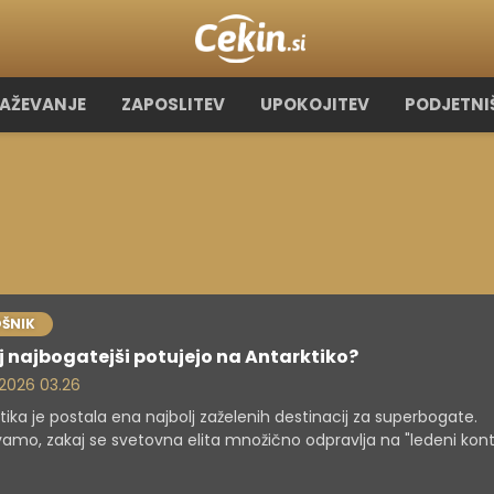
RAŽEVANJE
ZAPOSLITEV
UPOKOJITEV
PODJETNI
ŠNIK
 najbogatejši potujejo na Antarktiko?
. 2026 03.26
tika je postala ena najbolj zaželenih destinacij za superbogate.
vamo, zakaj se svetovna elita množično odpravlja na "ledeni kont
 jim takšna potovanja ponujajo.