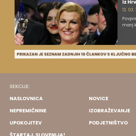
Iz Hr
12. 03. 
Povpre
manj k
PRIKAZAN JE SEZNAM ZADNJIH 10 ČLANKOV S KLJUČNO 
SEKCIJE:
NASLOVNICA
NOVICE
NEPREMIČNINE
IZOBRAŽEVANJE
UPOKOJITEV
PODJETNIŠTVO
ŠTARTAJ, SLOVENIJA!