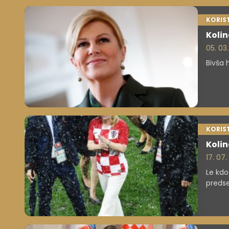
KORIS
Koli
05. 03
Bivša 
KORIS
Kolin
17. 07.
Le kdo
predse
za Vat