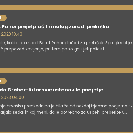
E
 Pahor prejel plačilni nalog zaradi prekrška
. 2023 10.43
ite, koliko bo moral Borut Pahor plačati za prekršek. Spregledal je
 prepoved zavijanja, pri tem pa so ga ujeli policisti.
E
da Grabar-Kitarović ustanovila podjetje
. 2023 04.00
ja hrvaška predsednica je bila že od nekdaj izjemno podjetna. S
arjala sedaj in kaj meni, da je potrebno za uspeh, preberite v
evanju.