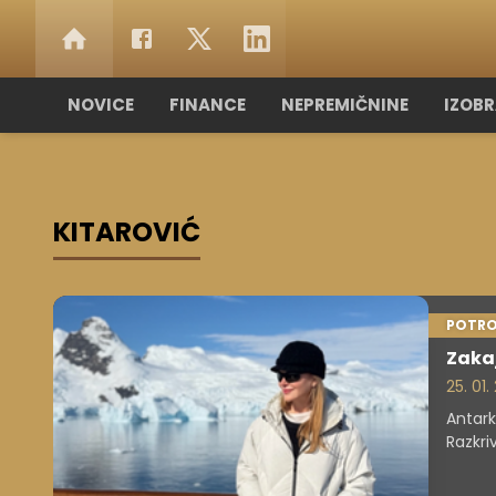
NOVICE
FINANCE
NEPREMIČNINE
IZOB
KITAROVIĆ
POTRO
Zakaj
25. 01
Antark
Razkri
in kaj