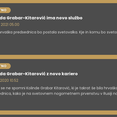
TNO
nda Grabar-Kitarović ima novo službo
. 2021 05.00
hrvaška predsednica bo postala svetovalka. Kje in komu bo svet
TNO
da Grabar-Kitarović z novo kariero
 2020 10.52
 se ne spomni Kolinde Grabar Kitarović, ki je takrat še bila hrvašk
dnica, kako je na svetovnem nogometnem prvenstvu v Rusiji na
rene.