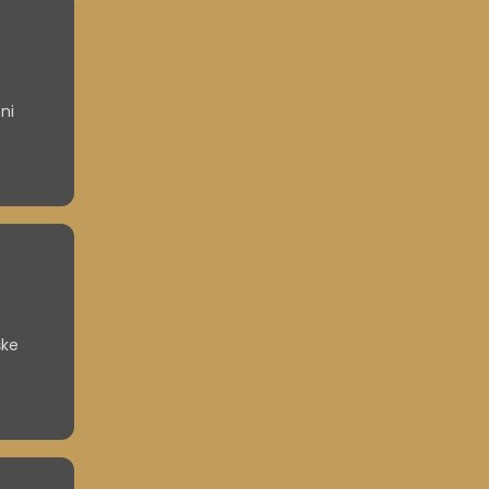
ni
ške