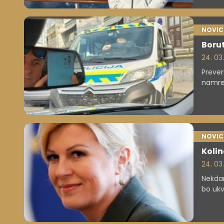
NOVIC
Borut
24. 03
Prever
namreč
NOVIC
Kolin
24. 03
Nekdan
bo ukv
nadalj