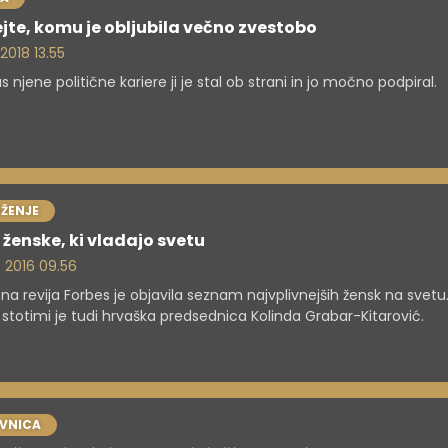
jte, komu je obljubila večno zvestobo
 2018 13.55
s njene politične kariere ji je stal ob strani in jo močno podpiral.
ŽENJE
 ženske, ki vladajo svetu
. 2016 09.56
na revija Forbes je objavila seznam najvplivnejših žensk na svet
 stotimi je tudi hrvaška predsednica Kolinda Grabar-Kitarović.
VNICA