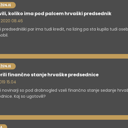
ŽENJE
ili, koliko ima pod palcem hrvaški predsednik
. 2020 08.46
i predsedniški par ima tudi kredit, na lizing pa sta kupila tudi oseb
bil.
ŽENJE
rili finančno stanje hrvaške predsednice
 2019 15.04
i novinarji so pod drobnogled vzeli finančno stanje sedanje hrva
dnice. Kaj so ugotovili?
RA