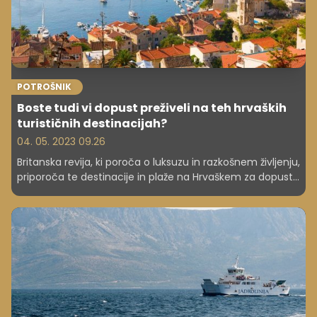
POTROŠNIK
Boste tudi vi dopust preživeli na teh hrvaških
turističnih destinacijah?
04. 05. 2023 09.26
Britanska revija, ki poroča o luksuzu in razkošnem življenju,
priporoča te destinacije in plaže na Hrvaškem za dopust.
Boste letos tudi vi tam?