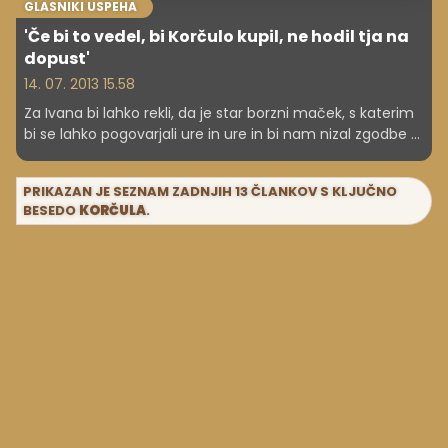
GLASNIKI USPEHA
'Če bi to vedel, bi Korčulo kupil, ne hodil tja na
dopust'
14. 07. 2013 15.58
Za Ivana bi lahko rekli, da je star borzni maček, s katerim
bi se lahko pogovarjali ure in ure in bi nam nizal zgodbe o
rasti in padcih, o delnicah, obveznicah in zakladnih
menicah. Mi smo v pogovoru z njim želeli priti do resnice
PRIKAZAN JE SEZNAM ZADNJIH 13 ČLANKOV S KLJUČNO
o trgovanju z valutami, ki ga Slovenci poznamo pod
BESEDO
KORČULA
.
imenom Forex. 'Nateg' ali pot do bogastva?