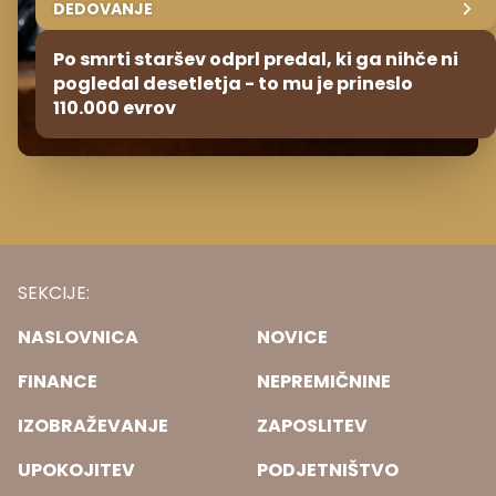
DEDOVANJE
Po smrti staršev odprl predal, ki ga nihče ni
pogledal desetletja - to mu je prineslo
110.000 evrov
SEKCIJE:
NASLOVNICA
NOVICE
FINANCE
NEPREMIČNINE
IZOBRAŽEVANJE
ZAPOSLITEV
UPOKOJITEV
PODJETNIŠTVO