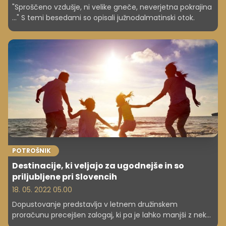
"Sproščeno vzdušje, ni velike gneče, neverjetna pokrajina
..." S temi besedami so opisali južnodalmatinski otok.
POTROŠNIK
Destinacije, ki veljajo za ugodnejše in so
priljubljene pri Slovencih
18. 05. 2022 05.00
Dopustovanje predstavlja v letnem družinskem
proračunu precejšen zalogaj, ki pa je lahko manjši z nekaj
načrtovanja in prilagajanja ter ob upoštevanju