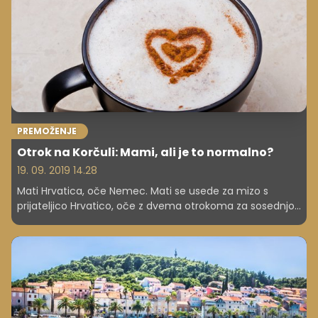
PREMOŽENJE
Otrok na Korčuli: Mami, ali je to normalno?
19. 09. 2019 14.28
Mati Hrvatica, oče Nemec. Mati se usede za mizo s
prijateljico Hrvatico, oče z dvema otrokoma za sosednjo
mizo. Mati s prijateljico govori v hrvaškem jeziku, oče z
otrokoma v nemškem. Kaj se zgodi?