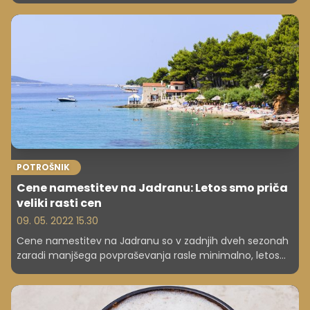
varčevalnih nasvetov in poznavanju določenih pravil.
Preverite tudi, katere družinske destinacije so najbolj
priljubljene pri Slovencih in katere veljajo za ugodnejše!
POTROŠNIK
Cene namestitev na Jadranu: Letos smo priča
veliki rasti cen
09. 05. 2022 15.30
Cene namestitev na Jadranu so v zadnjih dveh sezonah
zaradi manjšega povpraševanja rasle minimalno, letos
pa bo bivanje v nekaterih hotelih na vrhuncu turistične
sezone dražje tudi do 50 odstotkov. Najugodnejše bo
bivanje na jugu obale.