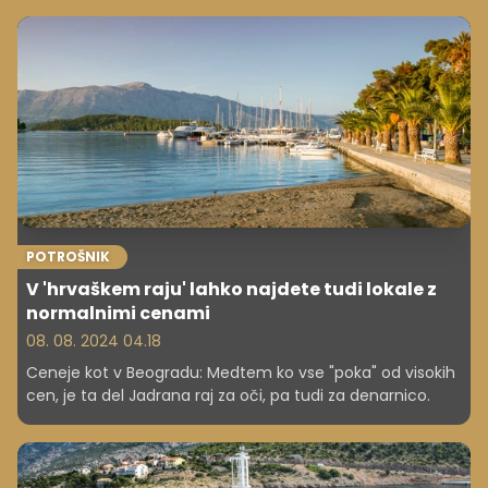
POTROŠNIK
V 'hrvaškem raju' lahko najdete tudi lokale z
normalnimi cenami
08. 08. 2024 04.18
Ceneje kot v Beogradu: Medtem ko vse "poka" od visokih
cen, je ta del Jadrana raj za oči, pa tudi za denarnico.