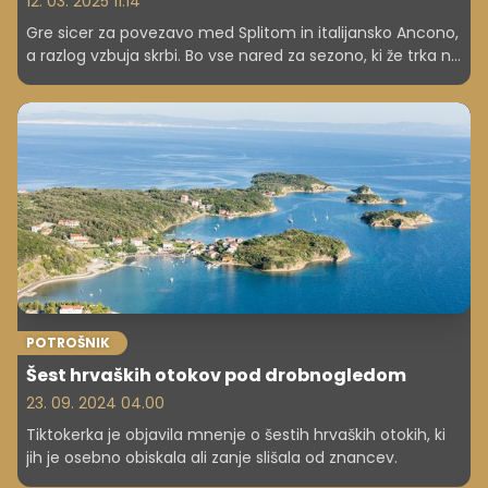
12. 03. 2025 11.14
Gre sicer za povezavo med Splitom in italijansko Ancono,
a razlog vzbuja skrbi. Bo vse nared za sezono, ki že trka na
vrata? Številni Slovenci se namreč na hrvaške otoke
odpravijo že za prvomajske praznike.
POTROŠNIK
Šest hrvaških otokov pod drobnogledom
23. 09. 2024 04.00
Tiktokerka je objavila mnenje o šestih hrvaških otokih, ki
jih je osebno obiskala ali zanje slišala od znancev.