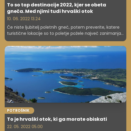
To so top destinacije 2022, kjer se obeta
gneča. Med njimi tudi hrvaški otok
10. 06. 2022 13.24
Če niste ljubitelj poletnih gneč, potem preverite, katere
turistične lokacije so to poletje požele največ zanimanja.
Med njimi je tudi hrvaški otok, ki je prav tako priljubljen
med Slovenci.
POTROŠNIK
To je hrvaški otok, ki ga morate obiskati
22. 05. 2022 05.00