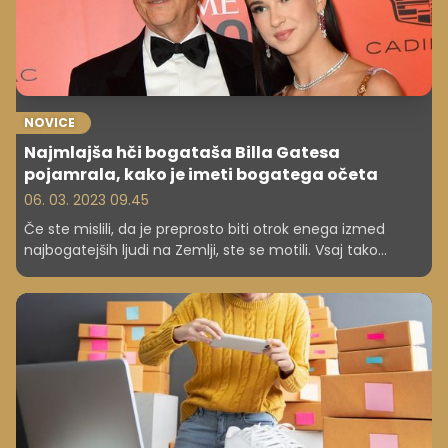
NOVICE
Najmlajša hči bogataša Billa Gatesa
pojamrala, kako je imeti bogatega očeta
06. 03. 2023 09.45
Če ste mislili, da je preprosto biti otrok enega izmed
najbogatejših ljudi na Zemlji, ste se motili. Vsaj tako
zatrjuje najmlajša hči Billa Gatesa.