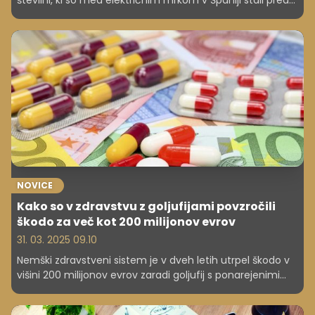
številni, ki so med električnim mrkom v Španiji stali pred
bankami in čakali na dvig gotovine. Kakšna je optimalna
količina denarja, ki jo morate imeti doma. Kje hraniti
denar?
NOVICE
Kako so v zdravstvu z goljufijami povzročili
škodo za več kot 200 milijonov evrov
31. 03. 2025 09.10
Nemški zdravstveni sistem je v dveh letih utrpel škodo v
višini 200 milijonov evrov zaradi goljufij s ponarejenimi
recepti, lažnimi podjetji in prevarami v sektorju nege.
Preberite, kako potekajo te zlorabe!