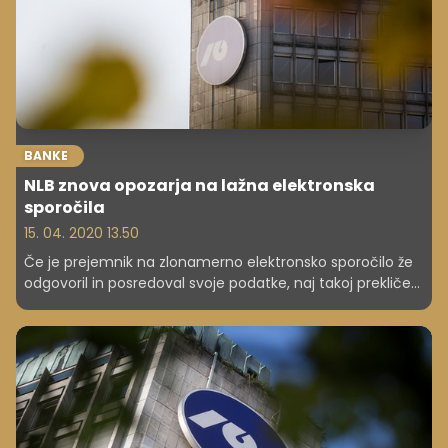
BANKE
NLB znova opozarja na lažna elektronska
sporočila
15. 04. 2020 13.50
Če je prejemnik na zlonamerno elektronsko sporočilo že
odgovoril in posredoval svoje podatke, naj takoj prekliče
ali blokira plačilno kartico, opozarjajo v NLB.