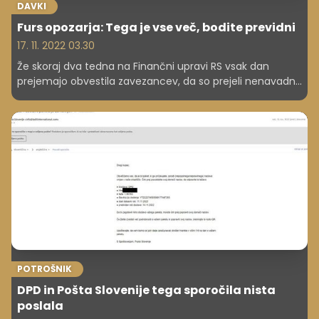
DAVKI
Furs opozarja: Tega je vse več, bodite previdni
17. 11. 2022 03.30
Že skoraj dva tedna na Finančni upravi RS vsak dan
prejemajo obvestila zavezancev, da so prejeli nenavadna
obvestila, pod katera je podpisana finančna uprava. Ne
nasedajte, sporočajo s slednje.
POTROŠNIK
DPD in Pošta Slovenije tega sporočila nista
poslala