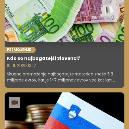
PREMOŽENJE
Kdo so najbogatejši Slovenci?
19. 11. 2020 13.17
Skupno premoženje najbogatejše stoterice znaša 5,8
milijarde evrov, kar je 147 milijonov evrov več kot lani.
Prag za vstop na lestvico se je sicer znižal za šest
odstotkov na 20,9 milijona evrov.