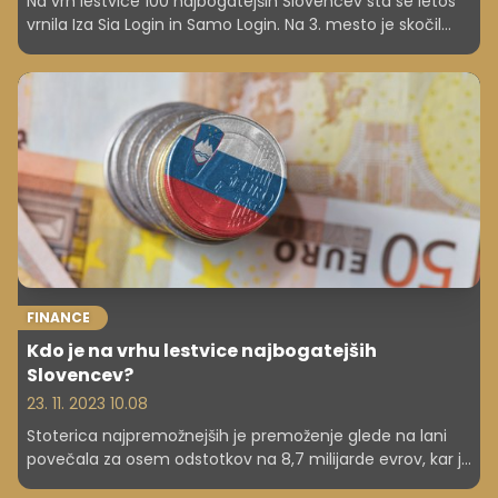
Na vrh lestvice 100 najbogatejših Slovencev sta se letos
vrnila Iza Sia Login in Samo Login. Na 3. mesto je skočil
Jure Knez, družina Lah, lani 1., je zdrsnila na 6. mesto.
Skupno premoženje stoterice se je povečalo za 14
odstotkov na 9,97 milijarde evrov, kar je nova najvišja
vrednost doslej.
FINANCE
Kdo je na vrhu lestvice najbogatejših
Slovencev?
23. 11. 2023 10.08
Stoterica najpremožnejših je premoženje glede na lani
povečala za osem odstotkov na 8,7 milijarde evrov, kar je
največ doslej.