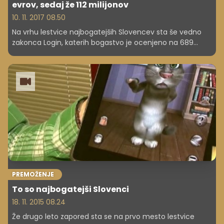
evrov, sedaj že 112 milijonov
10. 11. 2017 08.50
Na vrhu lestvice najbogatejših Slovencev sta še vedno
zakonca Login, katerih bogastvo je ocenjeno na 689
milijonov evrov. Sta pa veliko presenečenje letos Damijan
Merlak in Nejc Kodrič, ustanovitelja in lastnika borze
kriptovalut Bitstamp. Zasedla sta šesto in osmo mesto.
PREMOŽENJE
To so najbogatejši Slovenci
18. 11. 2015 08.24
Že drugo leto zapored sta se na prvo mesto lestvice