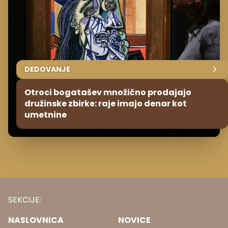
DEDOVANJE
Otroci bogatašev množično prodajajo
družinske zbirke: raje imajo denar kot
umetnine
SEKCIJE:
NASLOVNICA
NOVICE