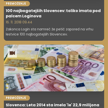
PREMOŽENJE
100 najbogatejših Slovencev: toliko imata pod
palcem Loginova
16. 11. 2018 09.44
Zakonca Login sta namreč že petič zapored na vrhu
lestvice 100 najbogatejših Slovencev.
PREMOŽENJE
Slovenca: Leta 2014 sta imela 'le' 22,9 milijona