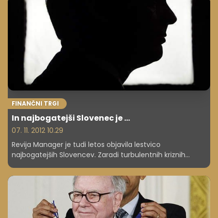
FINANČNI TRGI
In najbogatejši Slovenec je ...
07. 11. 2012 10.29
Revija Manager je tudi letos objavila lestvico
najbogatejših Slovencev. Zaradi turbulentnih kriznih
časov so z nje izginila nekatera znana imena, a tudi
novincev na lestvici ni malo.