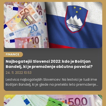
FINANCE
Najbogatejši Slovenci 2022: kdo je Boštjan
Bandelj, ki je premoženje občutno povečal?
24. 11. 2022 10.53
Lestvica najbogatejših Slovencev: Na lestvici je tudi ime
Boštjan Bandelj, ki je glede na preteklo leto premoženje
zvišal za 292 odstotkov. O njem smo izbrskali tudi nekaj
izredno pohvalnega.