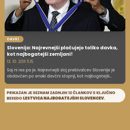
DAVKI
Slovenija: Najrevnejši plačujejo toliko davka,
kot najbogatejši zemljani!
13. 10. 2011 11.15
Saj ni res pa je. Najrevnejši sloj prebivalcev Slovenije je
obdavčen po enaki davčni stopnji, kot najbogatejši
Američani.
PRIKAZAN JE SEZNAM ZADNJIH 12 ČLANKOV S KLJUČNO
BESEDO
LESTVICA NAJBOGATEJŠIH SLOVENCEV
.