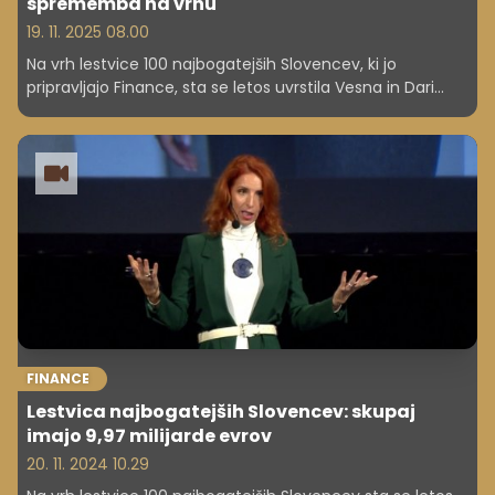
sprememba na vrhu
19. 11. 2025 08.00
Na vrh lestvice 100 najbogatejših Slovencev, ki jo
pripravljajo Finance, sta se letos uvrstila Vesna in Dari
Južna. Iza Sia in Samo Login, ki sta si lani delila prvo
mesto, si tokrat drugega, sledi jima družina Šešok. Skupno
premoženje stoterice se je povečalo za 12 odstotkov na
11,2 milijarde evrov, kar je nova najvišja vrednost doslej.
FINANCE
Lestvica najbogatejših Slovencev: skupaj
imajo 9,97 milijarde evrov
20. 11. 2024 10.29