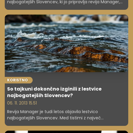
najbogatejših Slovencev, ki jo pripravlja revija Manager,
uvrstila glavna ustanovitelja podjetja Outfit7.
KORISTNO
So tajkuni dokončno izginili z lestvice
najbogatejših Slovencev?
06. 11. 2013 15.51
Revija Manager je tudi letos objavila lestvico
najbogatejših Slovencev. Med tistimi z največ
premoženja pa ni več podjetnikov, ki so se v preteklosti
kitili s olastninjenim državnim premoženjem.