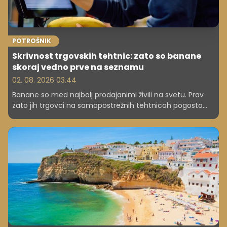
POTROŠNIK
Skrivnost trgovskih tehtnic: zato so banane
skoraj vedno prve na seznamu
02. 08. 2026 03.44
Banane so med najbolj prodajanimi živili na svetu. Prav
zato jih trgovci na samopostrežnih tehtnicah pogosto
postavijo pod številko 1. Razlog je povsem praktičen.