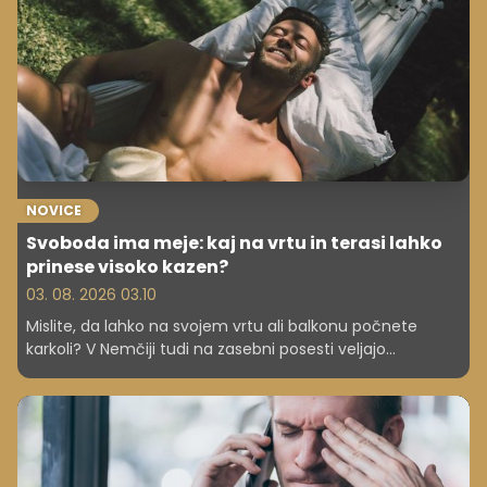
NOVICE
Svoboda ima meje: kaj na vrtu in terasi lahko
prinese visoko kazen?
03. 08. 2026 03.10
Mislite, da lahko na svojem vrtu ali balkonu počnete
karkoli? V Nemčiji tudi na zasebni posesti veljajo
določene omejitve, kršitve pa lahko prinesejo kazen do
1.000 evrov.