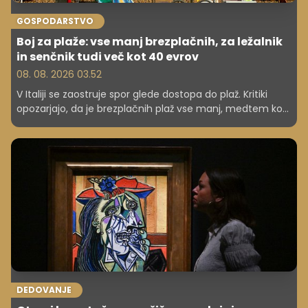
GOSPODARSTVO
Boj za plaže: vse manj brezplačnih, za ležalnik
in senčnik tudi več kot 40 evrov
08. 08. 2026 03.52
V Italiji se zaostruje spor glede dostopa do plaž. Kritiki
opozarjajo, da je brezplačnih plaž vse manj, medtem ko
so cene na zasebnih kopališčih za številne dopustnike
previsoke.
DEDOVANJE