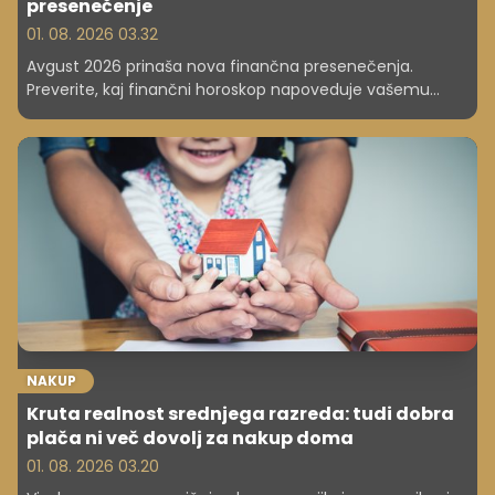
presenečenje
01. 08. 2026 03.32
Avgust 2026 prinaša nova finančna presenečenja.
Preverite, kaj finančni horoskop napoveduje vašemu
znamenju, komu se obeta napredovanje, komu dodatni
prihodki in kdo mora bolj paziti na stroške.
NAKUP
Kruta realnost srednjega razreda: tudi dobra
plača ni več dovolj za nakup doma
01. 08. 2026 03.20