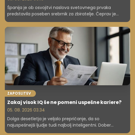
Španija je ob osvojitvi naslova svetovnega prvaka
predstavila poseben srebrnik za zbiratelje. Čeprav je
njegova nominalna vrednost pet evrov, bo prodajna
cena presegla 60 evrov.
ZAPOSLITEV
Zakaj visok IQ še ne pomeni uspešne kariere?
05. 08. 2026 03.34
Dolga desetletja je veljalo prepričanje, da so
najuspešnejši ljudje tudi najbolj inteligentni. Dober
inteligenčni količnik (IQ) naj bi odpiral vrata do boljšega