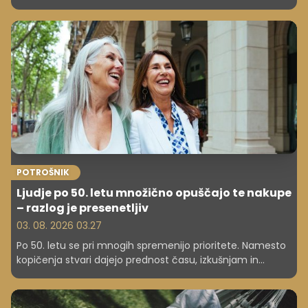
bila vredna več kot 250.000 dolarjev, kar je več kot
217.000 evrov.
POTROŠNIK
Ljudje po 50. letu množično opuščajo te nakupe
– razlog je presenetljiv
03. 08. 2026 03.27
Po 50. letu se pri mnogih spremenijo prioritete. Namesto
kopičenja stvari dajejo prednost času, izkušnjam in
notranjemu miru. Katerih predmetov pogosto ne
kupujejo več?