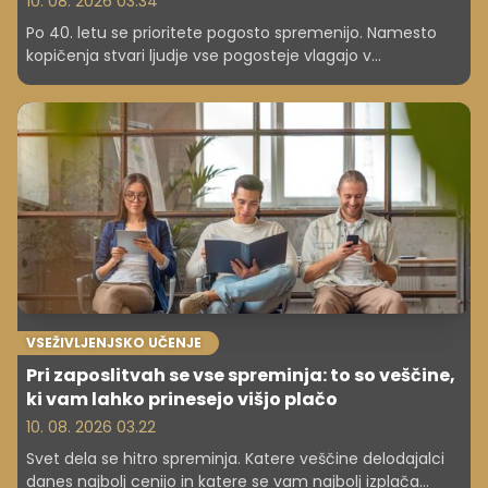
10. 08. 2026 03.34
Po 40. letu se prioritete pogosto spremenijo. Namesto
kopičenja stvari ljudje vse pogosteje vlagajo v
kakovosten spanec, zdravje, udobje in nepozabna
doživetja. Zakaj?
VSEŽIVLJENJSKO UČENJE
Pri zaposlitvah se vse spreminja: to so veščine,
ki vam lahko prinesejo višjo plačo
10. 08. 2026 03.22
Svet dela se hitro spreminja. Katere veščine delodajalci
danes najbolj cenijo in katere se vam najbolj izplača