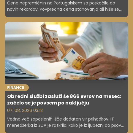
Cene nepremičnin na Portugalskem so poskočile do
novih rekordov. Povprečna cena stanovanja ali hiše že
presega 430.000 evrov, strokovnjaki pa opozarjajo na vse
večjo stanovanjsko krizo.
FINANCE
Ob redni službi zasluži še 866 evrov na mesec:
začelo se je povsem po naključju
07. 08. 2026 03.13
Vedno več zaposlenih išče dodaten vir prihodkov. IT-
menedžerka iz ZDA je razkrila, kako je iz ljubezni do psov
ustvarila stranski posel, ki ji prinese okoli 1.000 dolarjev na