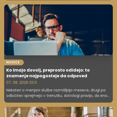
mesec. To je kar 866 evrov dodatnih sredstev ...
NOVICE
Ko imajo dovolj, preprosto odidejo: to
znamenje najpogosteje da odpoved
07. 08. 2026 03.11
Nekateri o menjavi službe razmišljajo mesece, drugi pa
odločitev sprejmejo v trenutku. Astrologi pravijo, da eno
znamenje izstopa po tem, da pogosto da odpoved brez
rezervnega načrta.