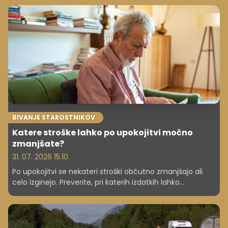
sodobnega časa.
BIVANJE STAROSTNIKOV
Katere stroške lahko po upokojitvi močno
zmanjšate?
31. 07. 2026 15.10
Po upokojitvi se nekateri stroški občutno zmanjšajo ali
celo izginejo. Preverite, pri katerih izdatkih lahko
upokojenci najpogosteje največ prihranijo.