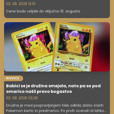
03. 08. 2026 13.01
Cene bodo veljale do vključno 10. avgusta.
NOVICE
Babici se je družina smejala, nato pa so pod
omarico našli pravo bogastvo
03. 08. 2026 03.28
Družina je med pospravljanjem hiše odkrila zbirko starih
Pokemon kartic in predmetov. Po prvih ocenah bi lahko