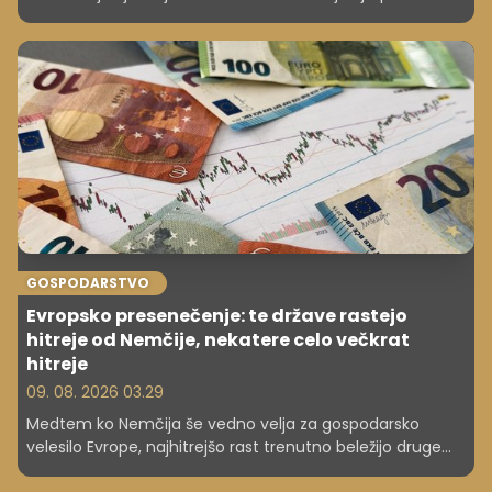
razvijati za višjo plačo, boljšo službo in večjo varnost v
karieri?
GOSPODARSTVO
Evropsko presenečenje: te države rastejo
hitreje od Nemčije, nekatere celo večkrat
hitreje
09. 08. 2026 03.29
Medtem ko Nemčija še vedno velja za gospodarsko
velesilo Evrope, najhitrejšo rast trenutno beležijo druge
države. Kdo vodi in zakaj?