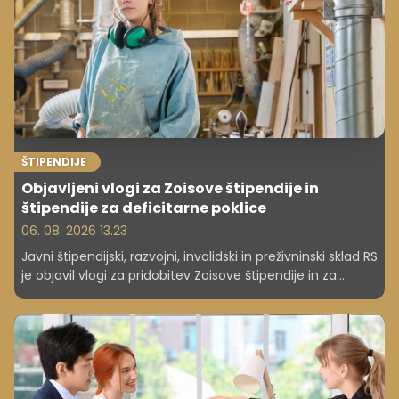
ŠTIPENDIJE
Objavljeni vlogi za Zoisove štipendije in
štipendije za deficitarne poklice
06. 08. 2026 13.23
Javni štipendijski, razvojni, invalidski in preživninski sklad RS
je objavil vlogi za pridobitev Zoisove štipendije in za
štipendije za deficitarne poklice za leto 2026/2027. Rok
za vložitev vloge za deficitarne poklice in Zoisove
štipendije za dijake je 30. september, za Zoisovo
štipendijo za študente pa je rok 30. oktobra.