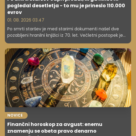
pogledal desetletja - to mu je prineslo 110.000
evrov
01. 08. 2026 03.47
Po smrti staršev je med starimi dokumenti našel dve
pozabljeni hranilni knjižici iz 70. let. Večletni postopek je
razkril, da mu pripada okoli 110.000 evrov.
NOVICE
Finančni horoskop za avgust: enemu
znamenju se obeta pravo denarno