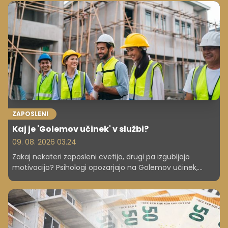
ZAPOSLENI
Kaj je 'Golemov učinek' v službi?
09. 08. 2026 03.24
Zakaj nekateri zaposleni cvetijo, drugi pa izgubljajo
motivacijo? Psihologi opozarjajo na Golemov učinek,
pojav, ki lahko resno škodi uspešnosti ekipe.