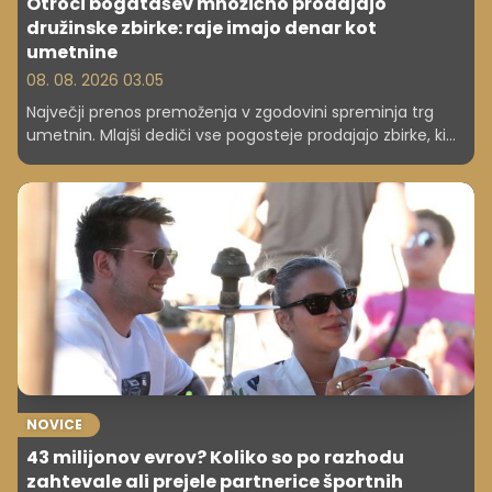
Otroci bogatašev množično prodajajo
družinske zbirke: raje imajo denar kot
umetnine
08. 08. 2026 03.05
Največji prenos premoženja v zgodovini spreminja trg
umetnin. Mlajši dediči vse pogosteje prodajajo zbirke, ki
so jih njihovi starši gradili desetletja.
NOVICE
43 milijonov evrov? Koliko so po razhodu
zahtevale ali prejele partnerice športnih