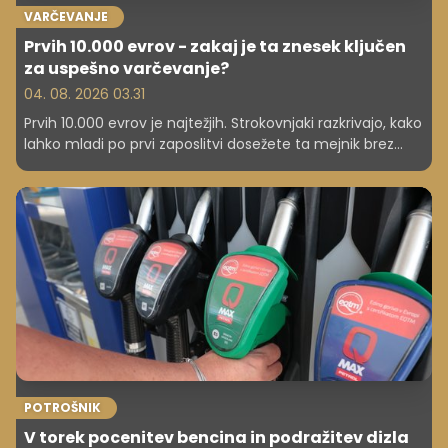
VARČEVANJE
Prvih 10.000 evrov - zakaj je ta znesek ključen
za uspešno varčevanje?
04. 08. 2026 03.31
Prvih 10.000 evrov je najtežjih. Strokovnjaki razkrivajo, kako
lahko mladi po prvi zaposlitvi dosežete ta mejnik brez
odrekanja vsem užitkom.
POTROŠNIK
V torek pocenitev bencina in podražitev dizla