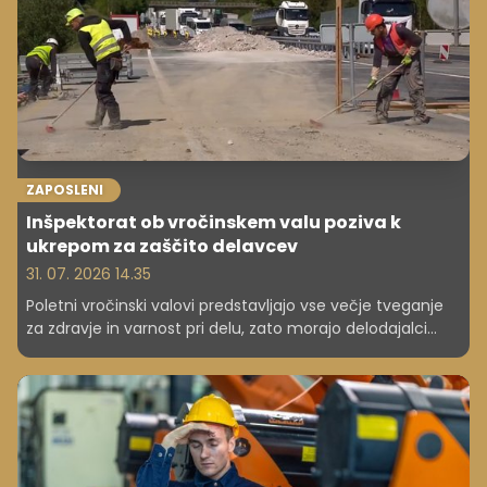
ZAPOSLENI
Inšpektorat ob vročinskem valu poziva k
ukrepom za zaščito delavcev
31. 07. 2026 14.35
Poletni vročinski valovi predstavljajo vse večje tveganje
za zdravje in varnost pri delu, zato morajo delodajalci
poskrbeti za ustrezne ukrepe za zaščito delavcev, so
poudarili na inšpektoratu za delo. Opozorili so, da je treba
ukrepe načrtovati že pred nastopom vročinskega vala,
ne šele takrat, ko so temperature že visoke.