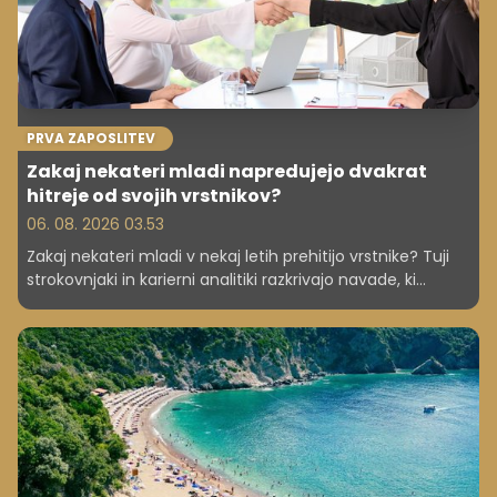
PRVA ZAPOSLITEV
Zakaj nekateri mladi napredujejo dvakrat
hitreje od svojih vrstnikov?
06. 08. 2026 03.53
Zakaj nekateri mladi v nekaj letih prehitijo vrstnike? Tuji
strokovnjaki in karierni analitiki razkrivajo navade, ki
najpogosteje vodijo do hitrega napredovanja.