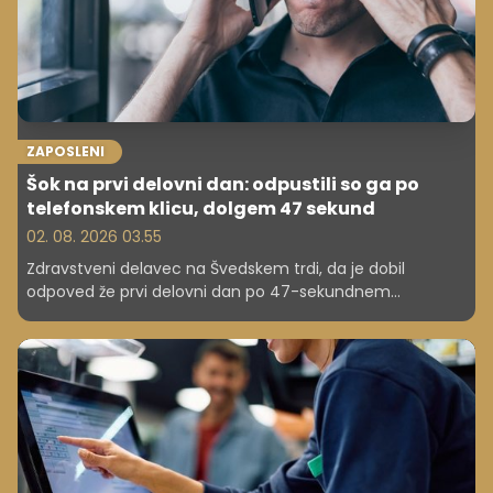
ZAPOSLENI
Šok na prvi delovni dan: odpustili so ga po
telefonskem klicu, dolgem 47 sekund
02. 08. 2026 03.55
Zdravstveni delavec na Švedskem trdi, da je dobil
odpoved že prvi delovni dan po 47-sekundnem
telefonskem klicu. Primer je sprožil razpravo o duševnem
zdravju na delovnem mestu in pravicah zaposlenih.