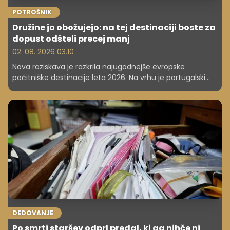
POTROŠNIK
Družine jo obožujejo: na tej destinaciji boste za
dopust odšteli precej manj
02. 08. 2026 03.10
Nova raziskava je razkrila najugodnejše evropske
počitniške destinacije leta 2026. Na vrhu je portugalski
Algarve, kjer kava stane približno 1,50 evra, kosilo za dve
osebi pa manj kot 25 evrov.
DEDOVANJE
Po smrti staršev odprl predal, ki ga nihče ni