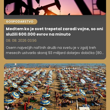
GOSPODARSTVO
Medtem ko je svet trepetal zaradi vojne, so oni
služili 600.000 evrov na minuto
08. 08. 2026 03.56
Osem največjih naftnih družb na svetu je v zgolj treh
mesecih ustvarilo skoraj 93 milijard dolarjev dobička (80
milijard evrov). Kako so vojni konflikti in rast cen nafte
napolnili njihove blagajne?