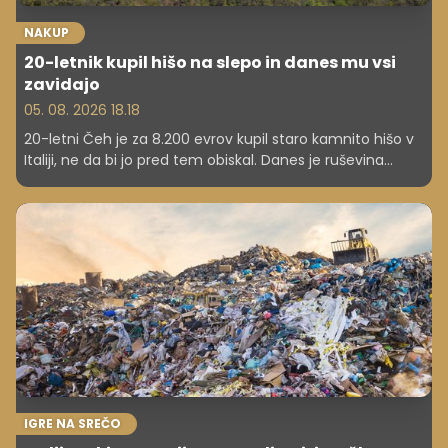
NAKUP
20-letnik kupil hišo na slepo in danes mu vsi
zavidajo
05. 08. 2026 18.18
20-letni Čeh je za 8.200 evrov kupil staro kamnito hišo v
Italiji, ne da bi jo pred tem obiskal. Danes je ruševina
postala priljubljena počitniška hiša.
IGRE NA SREČO