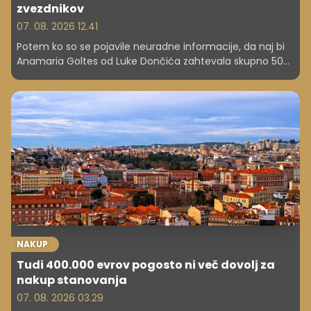
zvezdnikov
07. 08. 2026 12.41
Potem ko so se pojavile neuradne informacije, da naj bi
Anamaria Goltes od Luke Dončića zahtevala skupno 50
milijonov dolarjev oziroma približno 43,3 milijona evrov, se
je v javnosti odprlo vprašanje: gre za pretiran zahtevek ali
za znesek, ki je v svetu najbolje plačanih športnikov
primerljiv z drugimi odmevnimi razhodi?
NAKUP
Tudi 400.000 evrov pogosto ni več dovolj za
nakup stanovanja
07. 08. 2026 03.29