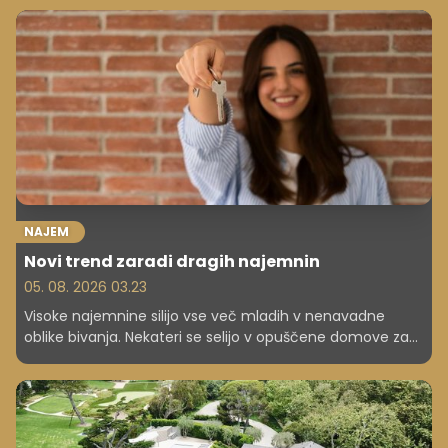
študija, višjih prihodkov in uspešne kariere. A sodobne
raziskave kažejo precej bolj zapleteno sliko.
NAJEM
Novi trend zaradi dragih najemnin
05. 08. 2026 03.23
Visoke najemnine silijo vse več mladih v nenavadne
oblike bivanja. Nekateri se selijo v opuščene domove za
starejše, šole in poslovne stavbe, kjer plačujejo bistveno
manj, a se odpovedujejo delu pravic.