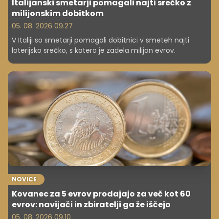
Italijanski smetarji pomagali najti srečko z
milijonskim dobitkom
05. 08. 2026 09.27
V Italiji so smetarji pomagali dobitnici v smeteh najti
loterijsko srečko, s katero je zadela milijon evrov.
NOVICE
Kovanec za 5 evrov prodajajo za več kot 60
evrov: navijači in zbiratelji ga že iščejo
05. 08. 2026 09.10