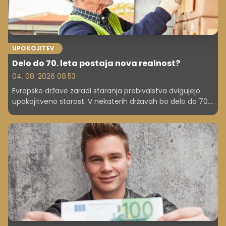
UPOKOJITEV
Delo do 70. leta postaja nova realnost?
04. 08. 2026 08.53
Evropske države zaradi staranja prebivalstva dvigujejo
upokojitveno starost. V nekaterih državah bo delo do 70.
leta ali več postalo nova realnost. Kaj to pomeni za
zaposlene? Po projekcijah OECD bi namreč lahko
današnji mladi zaposleni na Danskem v prihodnosti delali
celo do 74. leta starosti.