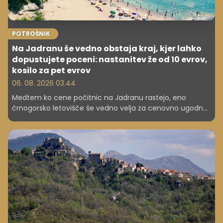
POTROŠNIK
Na Jadranu še vedno obstaja kraj, kjer lahko
dopustujete poceni: nastanitev že od 10 evrov,
kosilo za pet evrov
06. 08. 2026 03.44
Medtem ko cene počitnic na Jadranu rastejo, eno
črnogorsko letovišče še vedno velja za cenovno ugodno
izbiro. Nastanitev, hrana in plaža ostajajo dostopni tudi za
družine.