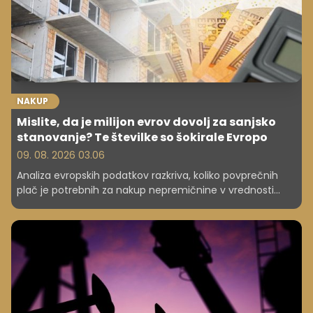
NAKUP
Mislite, da je milijon evrov dovolj za sanjsko
stanovanje? Te številke so šokirale Evropo
09. 08. 2026 03.06
Analiza evropskih podatkov razkriva, koliko povprečnih
plač je potrebnih za nakup nepremičnine v vrednosti
milijon evrov. Slovenija je nekje vmes, razlike med
državami pa so ogromne.