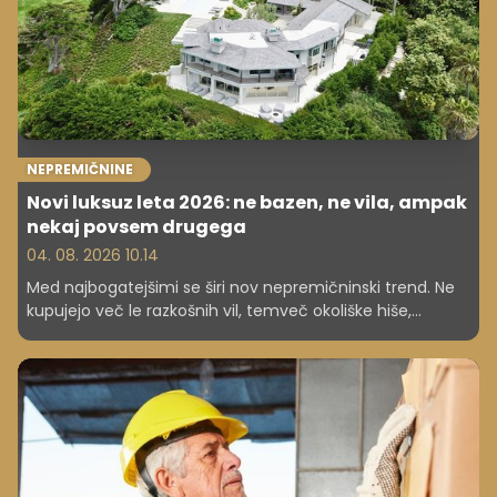
NEPREMIČNINE
Novi luksuz leta 2026: ne bazen, ne vila, ampak
nekaj povsem drugega
04. 08. 2026 10.14
Med najbogatejšimi se širi nov nepremičninski trend. Ne
kupujejo več le razkošnih vil, temveč okoliške hiše,
zemljišča in celo cele soseske. Glavni razlog ni prestiž,
ampak zasebnost.