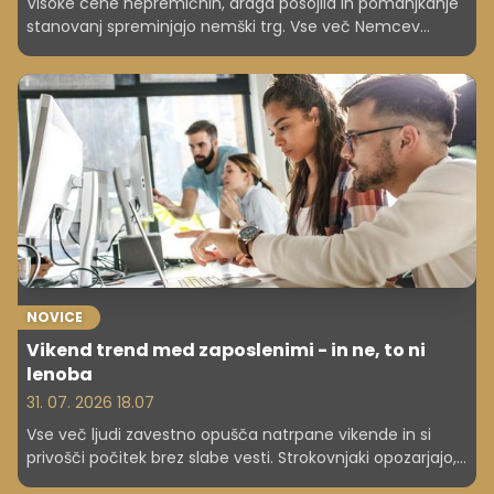
Visoke cene nepremičnin, draga posojila in pomanjkanje
stanovanj spreminjajo nemški trg. Vse več Nemcev
opušča sanje o lastnem domu, podobni izzivi pa se
pojavljajo tudi drugod po Evropi. Tudi pri nas ...
NOVICE
Vikend trend med zaposlenimi - in ne, to ni
lenoba
31. 07. 2026 18.07
Vse več ljudi zavestno opušča natrpane vikende in si
privošči počitek brez slabe vesti. Strokovnjaki opozarjajo,
da je to lahko eden od odgovorov na izgorelost