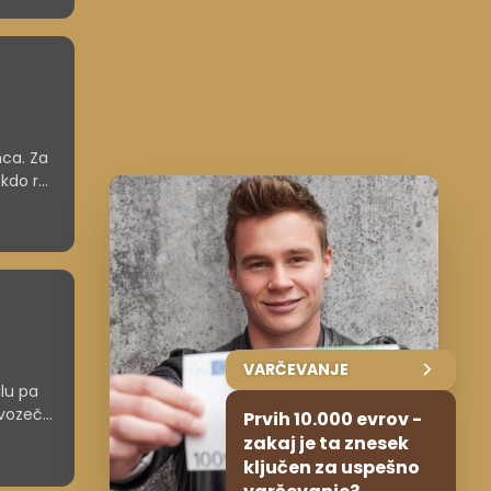
nca. Za
ekdo res
VARČEVANJE
ilu pa
ovozeča
Prvih 10.000 evrov -
zakaj je ta znesek
ključen za uspešno