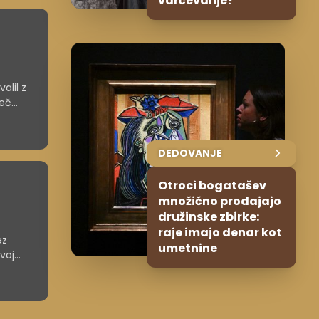
varčevanje?
alil z
več
DEDOVANJE
Otroci bogatašev
množično prodajajo
družinske zbirke:
raje imajo denar kot
ez
umetnine
voj