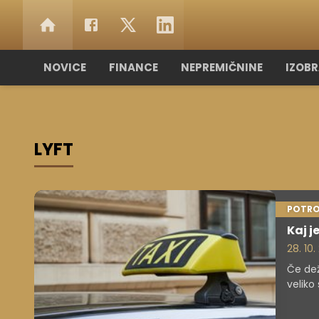
NOVICE
FINANCE
NEPREMIČNINE
IZOB
LYFT
POTRO
Kaj j
28. 10
Če dež
veliko
obliko