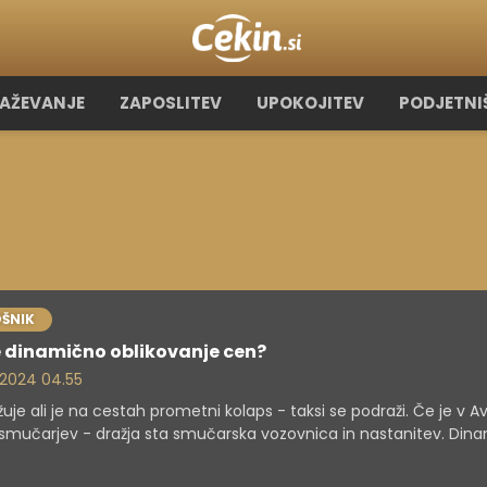
RAŽEVANJE
ZAPOSLITEV
UPOKOJITEV
PODJETNI
ŠNIK
e dinamično oblikovanje cen?
. 2024 04.55
uje ali je na cestah prometni kolaps - taksi se podraži. Če je v Avs
 smučarjev - dražja sta smučarska vozovnica in nastanitev. Din
vanjecen ni nič novega, je pa izredno nadležno.