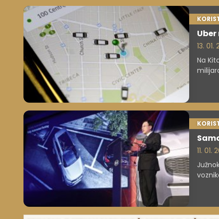
KORIS
Uber 
13. 01.
Na Kit
milija
doseg
KORIS
Samov
11. 01.
Južnok
voznik
samovo