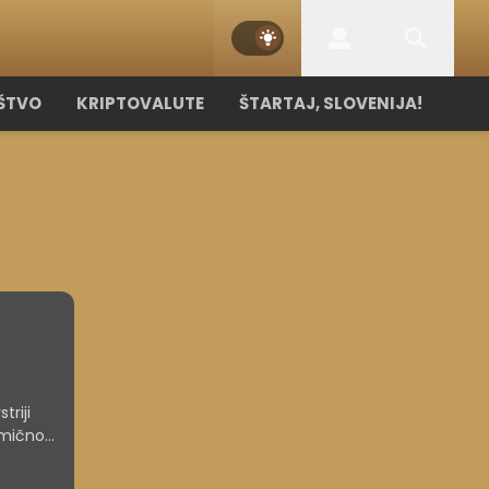
ŠTVO
KRIPTOVALUTE
ŠTARTAJ, SLOVENIJA!
triji
amično