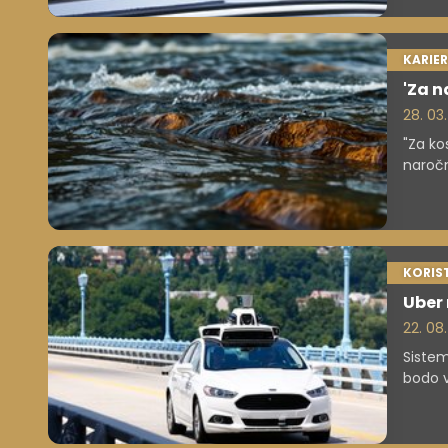
KARIE
'Za n
28. 03.
"Za ko
naročn
želel t
KORIS
Uber
22. 08
Sistem
bodo v
vozila