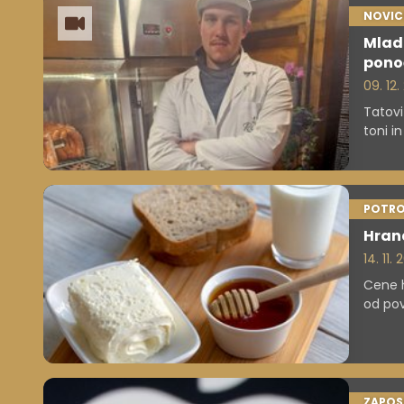
NOVIC
Mlad 
pono
09. 12.
Tatovi
toni i
ima za
POTRO
Hrana
14. 11.
Cene h
od pov
najbol
podatk
ZAPOS