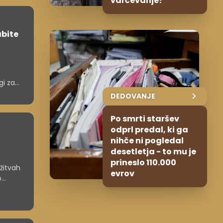
varčevanje?
abite
gi za
DEDOVANJE
Po smrti staršev
odprl predal, ki ga
nihče ni pogledal
desetletja - to mu je
prineslo 110.000
žitvah
evrov
o