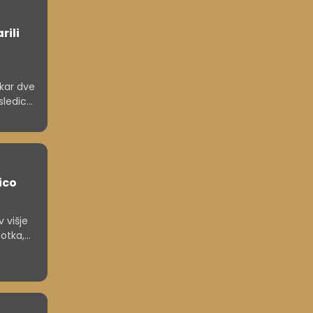
rili
kar dve
osledice
ico
 višje
totka,
ejo