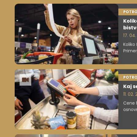
POTRO
Kolik
bist
17. 04
Koliko
Primer
velike
POTRO
Kaj s
11. 02.
Cene h
osnovn
močno