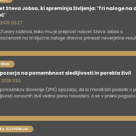
t Steva Jobsa, ki spreminja življenja: 'Tri naloge na 
eč'
. 2025 03.27
O'Leary razkriva, kako mu je preprost nasvet Steva Jobsa o
točenosti na tri ključne naloge dnevno prinesel neverjetne rezul
poslu kot življenju.
ŠNIK
pozarja na pomembnost sledljivosti in porekla živil
 2025 11.52
potrošnikov Slovenije (ZPS) opozarja, da bi morali biti podatki o 
dljivosti osnovnih živil vedno jasno navedeni, a se v praksi pogosto
e. Raziskava je pokazala, da so najbolj pregledno označeni meso
 sicer pa je transparentnost močno odvisna od vrste izdelka in
dajnih zahtev.
J, SLOVENIJA!