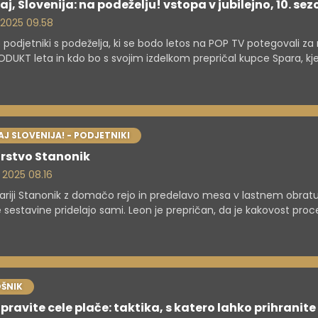
aj, Slovenija: na podeželju! vstopa v jubilejno, 10. se
. 2025 09.58
 podjetniki s podeželja, ki se bodo letos na POP TV potegovali za 
ODUKT leta in kdo bo s svojim izdelkom prepričal kupce Spara, kje
najdete izdelke letošnje sezone?
J SLOVENIJA! - PODJETNIKI
rstvo Stanonik
. 2025 08.16
riji Stanonik z domačo rejo in predelavo mesa v lastnem obrat
 sestavine pridelajo sami. Leon je prepričan, da je kakovost proc
ed izdelavo skrbi, da vsak korak dosega visoke standarde. Rezult
a pašteta v treh različnih okusih. Privoščite si lahko okus klasik, p
skimi čiliji Pipp in pa z okusom poletnega tartufa.
ŠNIK
pravite cele plače: taktika, s katero lahko prihranite 