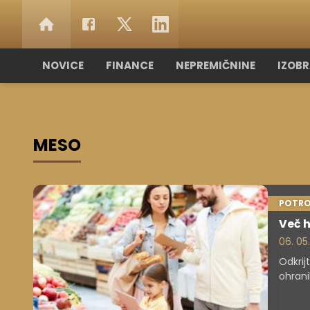
NOVICE
FINANCE
NEPREMIČNINE
IZOB
MESO
POTRO
Več h
06. 05
Odkrij
ohrani