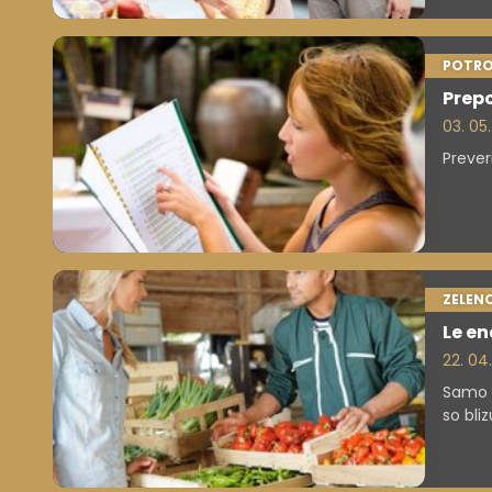
POTRO
Prepo
03. 05
Prever
ZELEN
Le e
22. 04
Samo e
so bli