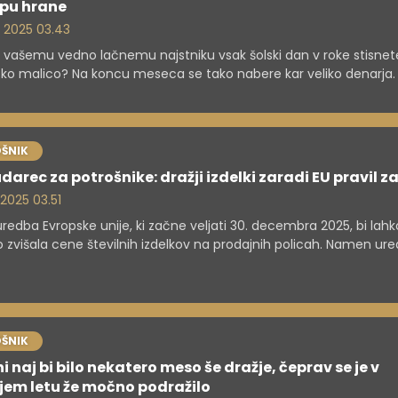
pu hrane
. 2025 03.43
i vašemu vedno lačnemu najstniku vsak šolski dan v roke stisnet
sko malico? Na koncu meseca se tako nabere kar veliko denarja.
a nekaj preprostih nasvetov, s katerimi lahko prihranite na stotin
ŠNIK
darec za potrošnike: dražji izdelki zaradi EU pravil z
 2025 03.51
redba Evropske unije, ki začne veljati 30. decembra 2025, bi lahk
 zvišala cene številnih izdelkov na prodajnih policah. Namen ure
čiti krčenje gozdov za kmetijske pridelke in proizvodnjo surovin,
i na drobno in proizvajalci opozarjajo, da bodo nova pravila prine
ne stroške in dodatno upravno breme.
ŠNIK
i naj bi bilo nekatero meso še dražje, čeprav se je v
jem letu že močno podražilo