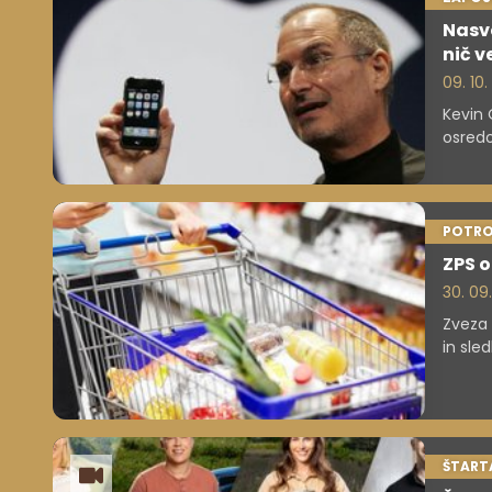
Nasve
nič v
09. 10
Kevin 
osredo
tako v 
POTRO
ZPS o
30. 09.
Zveza 
in sle
drugač
jajca,
zakono
ŠTARTA