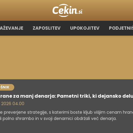
RAŽEVANJE
ZAPOSLITEV
UPOKOJITEV
PODJETNI
ŠNIK
rane za manj denarja: Pametni triki, ki dejansko delu
. 2026 04.00
te preverjene strategije, s katerimi boste kljub višjim cenam hra
li polno shrambo in v svoji denarnici obdržali več denarja.