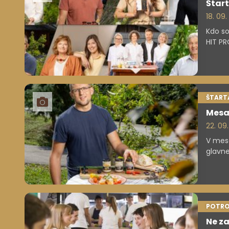
Štart
18. 09
Kdo so
HIT PR
lahko 
ŠTARTA
Mesa
22. 09
V mesa
glavne
Tako m
svinjsk
sloven
POTRO
Ne za