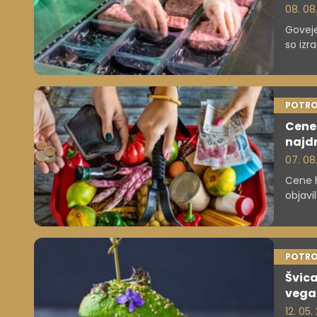
08. 08
Goveje
so izra
tako 
POTRO
Cene 
najd
07. 08
Cene h
objavi
osnovn
poroči
POTRO
Švic
vega
12. 05