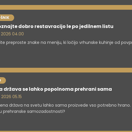
ŠNIK
znajte dobro restavracijo le po jedilnem listu
. 2026 04.00
ite preproste znake na meniju, ki ločijo vrhunske kuhinje od povp
O
na država se lahko popolnoma prehrani sama
. 2026 05.15
na država na svetu lahko sama proizvede vso potrebno hrano.
zu prehranske samozadostnosti?