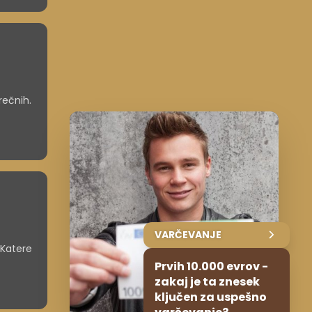
rečnih.
VARČEVANJE
 Katere
Prvih 10.000 evrov -
zakaj je ta znesek
ključen za uspešno