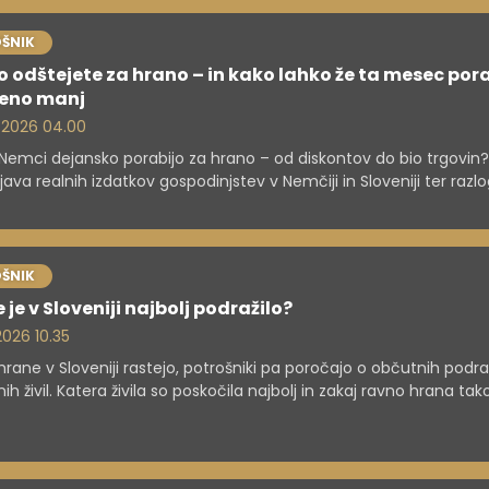
ŠNIK
o odštejete za hrano – in kako lahko že ta mesec por
veno manj
. 2026 04.00
 Nemci dejansko porabijo za hrano – od diskontov do bio trgovin?
java realnih izdatkov gospodinjstev v Nemčiji in Sloveniji ter razlo
 razlike v cenah.
ŠNIK
e je v Sloveniji najbolj podražilo?
 2026 10.35
rane v Sloveniji rastejo, potrošniki pa poročajo o občutnih podra
ih živil. Katera živila so poskočila najbolj in zakaj ravno hrana tak
 bremeni družinske proračune?