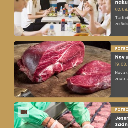
naku
02. 09
Tudi v
za šol
obstaj
POTRO
Nov u
19. 08.
Nova u
znatno
prepre
trgovc
ogrom
POTRO
Jesen
zadn