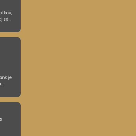
otkov,
aj se
ank je
a
Novo
a