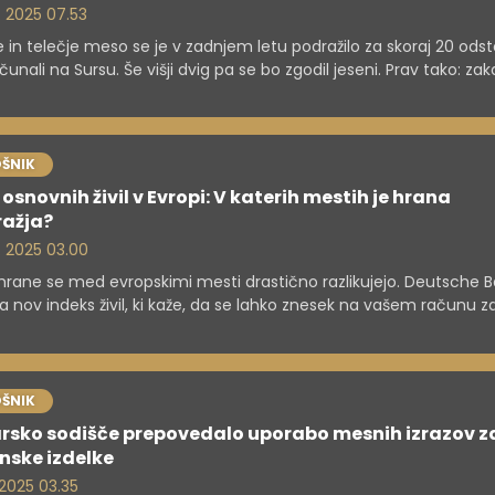
. 2025 07.53
 in telečje meso se je v zadnjem letu podražilo za skoraj 20 odst
čunali na Sursu. Še višji dvig pa se bo zgodil jeseni. Prav tako: zak
močno draži kava?
ŠNIK
osnovnih živil v Evropi: V katerih mestih je hrana
ražja?
. 2025 03.00
rane se med evropskimi mesti drastično razlikujejo. Deutsche B
la nov indeks živil, ki kaže, da se lahko znesek na vašem računu z
a živila razlikuje za več deset evrov, odvisno od tega, kje živite. 
lo razkriva, da se cene precej razlikujejo celo znotraj iste države.
ŠNIK
arsko sodišče prepovedalo uporabo mesnih izrazov z
nske izdelke
. 2025 03.35