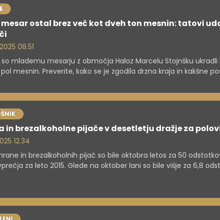
E
mesar ostal brez več kot dveh ton mesnin: tatovi uda
či
 2025 08.51
 so mlademu mesarju z območja Haloz Marcelu Stojnšku ukradli 
n pol mesnin. Preverite, kako se je zgodila drzna kraja in kakšne p
 podjetnika.
ŠNIK
 in brezalkoholne pijače v desetletju dražje za polov
 2025 12.34
rane in brezalkoholnih pijač so bile oktobra letos za 50 odstotkov
prečja za leto 2015. Glede na oktober lani so bile višje za 6,8 ods
j sta se podražila goveje meso in kava, za okoli 30 odstotkov, kaž
i državnega statističnega urada.
LENI