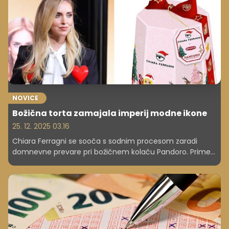
celo postala milijarderka, kar potrjuje, da je glasbena
industrija poleg umetniškega uspeha tudi izjemno
dobičkonosna.
NOVICE
Božična torta zamajala imperij modne ikone
25. 12. 2025 03.16
Chiara Ferragni se sooča s sodnim procesom zaradi
domnevne prevare pri božičnem kolaču Pandoro. Primer
je razgalil pasti vplivnostnega marketinga in ogrozil njen
imperij.