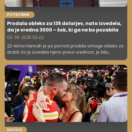
POTROŠNIK
Prodala obleko za 135 dolarjev, nato izvedela,
da je vredna 3000 – šok, ki ga ne bo pozabila
03. 09. 2025 03.42
22-letna Hannah je po pomoti prodala vintage obleko za
drobiž. Ko je izvedela njeno pravo vrednost, je bila
šokirana. Kaj se je zgodilo in kaj se lahko naučimo iz njene
zgodbe?
NOVICE