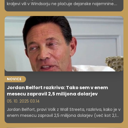
kraljevi vili v Windsorju ne plačuje dejanske najemnine.
Kljub škandalom lahko tam ostane še več kot 50 let.
NOVICE
Jordan Belfort razkriva: Tako sem v enem
mesecu zapravil 2,5 milijona dolarjev
05. 10. 2025 03.14
Jordan Belfort, pravi Volk z Wall Streeta, razkriva, kako je v
enem mesecu zapravil 2,5 milijona dolarjev (več kot 2,1
milijona evrov) – od iger na srečo do zasebnih letal in
jaht.