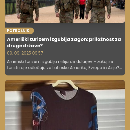
POTROŠNIK
Ameriški turizem izgublja zagon: priložnost za
druge države?
09. 09. 2025 09.57
Ameriški turizem izgublja milijarde dolarjev – zakaj se
turisti raje odločajo za Latinsko Ameriko, Evropo in Azijo?
Preverite, katere države izkoriščajo padec ZDA.