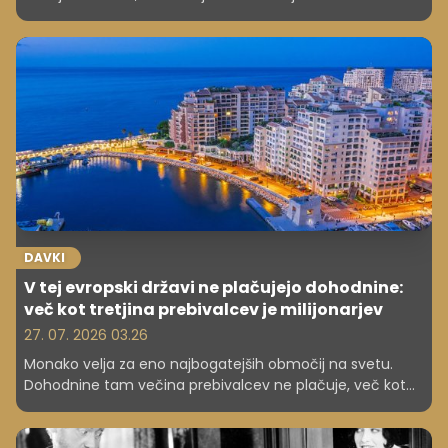
DAVKI
V tej evropski državi ne plačujejo dohodnine:
več kot tretjina prebivalcev je milijonarjev
27. 07. 2026 03.26
Monako velja za eno najbogatejših območij na svetu.
Dohodnine tam večina prebivalcev ne plačuje, več kot
tretjina ljudi pa ima premoženje v vrednosti najmanj
milijon dolarjev, kar je skoraj 880.000 evrov.