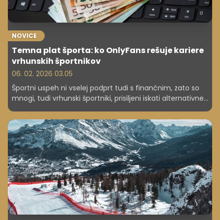
NOVICE
Temna plat športa: ko OnlyFans rešuje kariere
vrhunskih športnikov
06. 02. 2026 03.05
Športni uspeh ni vselej podprt tudi s finančnim, zato so
mnogi, tudi vrhunski športniki, prisiljeni iskati alternativne
vire financiranja. Na letošnjih zimskih olimpijskih igrah pri
naših zahodnih sosedih se za olimpijsko medaljo bori tudi
nemška svetovna prvakinja v bobu Lisa Buckwitz, ki se je
pred letom dni odločila za sodelovanje z erotično
platformo OnlyFans, da lahko še naprej finančno sledi
zahtevam modernega športa.