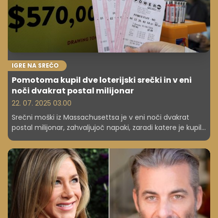
IGRE NA SREČO
Pomotoma kupil dve loterijski srečki in v eni
noči dvakrat postal milijonar
22. 07. 2025 03.00
Srečni moški iz Massachusettsa je v eni noči dvakrat
postal milijonar, zahvaljujoč napaki, zaradi katere je kupil
dve zmagovalni loterijski srečki na dveh različnih
lokacijah. Tako je prejel dva milijona dolarjev, kar je več
kot 1,7 milijona evrov.