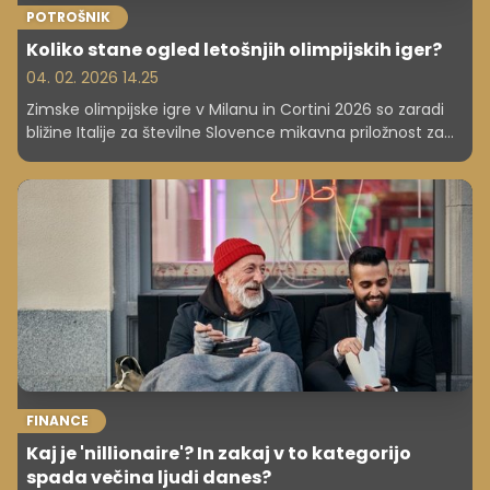
POTROŠNIK
Koliko stane ogled letošnjih olimpijskih iger?
04. 02. 2026 14.25
Zimske olimpijske igre v Milanu in Cortini 2026 so zaradi
bližine Italije za številne Slovence mikavna priložnost za
ogled enega največjih športnih dogodkov v živo. A ob
navdušenju nad športnim spektaklom se hitro pojavi
ključno vprašanje: koliko stane obisk olimpijskih iger in
kateri stroški so pri tem najpomembnejši?
FINANCE
Kaj je 'nillionaire'? In zakaj v to kategorijo
spada večina ljudi danes?