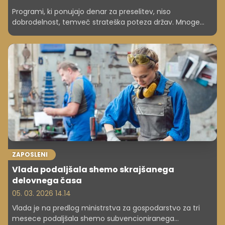
Programi, ki ponujajo denar za preselitev, niso
dobrodelnost, temveč strateška poteza držav. Mnoge
regije, zlasti podeželske, se soočajo z upadanjem in
staranjem prebivalstva. Države s temi programi želijo
obrniti trend depopulacije.
ZAPOSLENI
Vlada podaljšala shemo skrajšanega
delovnega časa
05. 03. 2026 14.14
Vlada je na predlog ministrstva za gospodarstvo za tri
mesece podaljšala shemo subvencioniranega