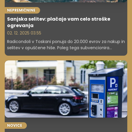
NEPREMIČNINE
Sanjska selitev: plačajo vam celo stroške
ogrevanja
02. 12. 2025 03.55
Radicondoli v Toskani ponuja do 20.000 evrov za nakup in
selitev v opuščene hiše. Poleg tega subvencionira
stroške ogrevanja in najemnine. Preverite pogoje!
NOVICE