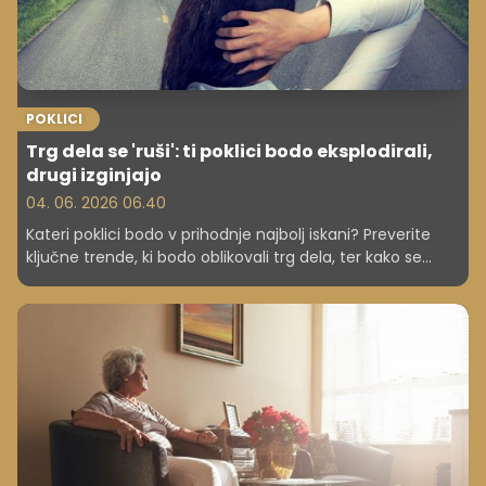
POKLICI
Trg dela se 'ruši': ti poklici bodo eksplodirali,
drugi izginjajo
04. 06. 2026 06.40
Kateri poklici bodo v prihodnje najbolj iskani? Preverite
ključne trende, ki bodo oblikovali trg dela, ter kako se
lahko nanje pripravite že danes.