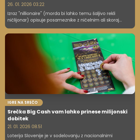
26. 01. 2026 03.22
Izraz "nillionaire" (morda bi lahko temu šaljivo rekli
ničlijonar) opisuje posameznike z ničelnim ali skoraj
ničelnim premoženjem – skupino, ki v času rastočih
neenakosti narašča. Kaj pomeni biti ničlijonar in zakaj
vanj spada tako velik del svetovnega prebivalstva?
IGRE NA SREČO
Srečka Big Cash vam lahko prinese milijonski
dobitek
21. 01. 2026 08.51
Loterija Slovenije je v sodelovanju z nacionalnimi