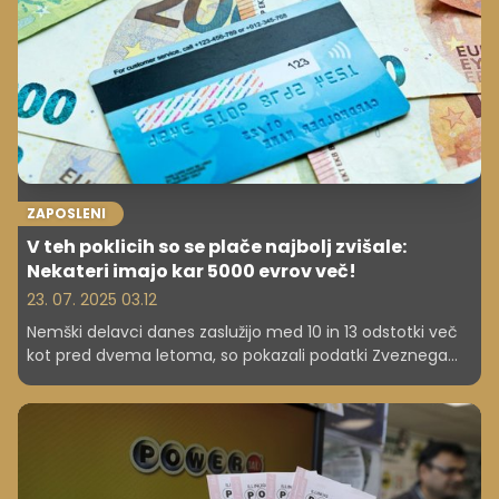
Loterije Slovenije.
ZAPOSLENI
V teh poklicih so se plače najbolj zvišale:
Nekateri imajo kar 5000 evrov več!
23. 07. 2025 03.12
Nemški delavci danes zaslužijo med 10 in 13 odstotki več
kot pred dvema letoma, so pokazali podatki Zveznega
statističnega urada.