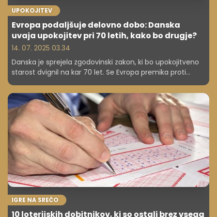
UPOKOJITEV
Evropa podaljšuje delovno dobo: Danska
uvaja upokojitev pri 70 letih, kako bo drugje?
14. 07. 2025 03.34
Danska je sprejela zgodovinski zakon, ki bo upokojitveno
starost dvignil na kar 70 let. Se Evropa premika proti
daljšemu delu za vse?
IGRE NA SREČO
10 loterijskih dobitnikov, ki so ostali brez vsega