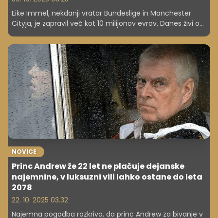
Eike Immel, nekdanji vratar Bundeslige in Manchester
Cityja, je zapravil več kot 10 milijonov evrov. Danes živi od
socialne pomoči in se sooča z možnostjo zapora zaradi
goljufije.
NOVICE
Princ Andrew že 22 let ne plačuje dejanske
najemnine, v luksuzni vili lahko ostane do leta
2078
22. 10. 2025 03.32
Najemna pogodba razkriva, da princ Andrew za bivanje v