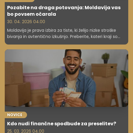
Pozabite na draga potovanja: Moldavija vas
bo povsem očarala
30. 04. 2026 04.00
Moldavija je prava izbira za tiste, ki želijo nizke stroške
bivanja in avtentično izkušnjo. Preberite, kateri kraji so
ključni za ogled in kakšne so cene lokalne ponudbe.
NOVICE
Kdo nudi finančne spodbude za preselitev?
25. 03. 2026 04.00