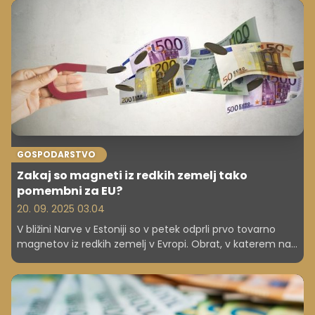
GOSPODARSTVO
Zakaj so magneti iz redkih zemelj tako
pomembni za EU?
20. 09. 2025 03.04
V bližini Narve v Estoniji so v petek odprli prvo tovarno
magnetov iz redkih zemelj v Evropi. Obrat, v katerem naj
bi delo našlo do 1000 oseb, bo po napovedih Evropske
komisije močno povečal strateško avtonomijo in
konkurenčnost Evrope na področju zelenega in
industrijskega prehoda.