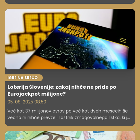
IGRE NA SREČO
Loterija Slovenije: zakaj nihče ne pride po
Eurojackpot milijone?
05. 08. 2025 08.50
Več kot 37 milijonov evrov po več kot dveh mesecih še
vedno ni nihče prevzel. Lastnik zmagovalnega listka, ki je
bil maja letos vplačan v Kranju, lahko svoj dobitek
prevzame le še do 21. avgusta 2025. Po tem datumu se
bo ves znesek vrnil v sklad igre Eurojackpot, so sporočili iz