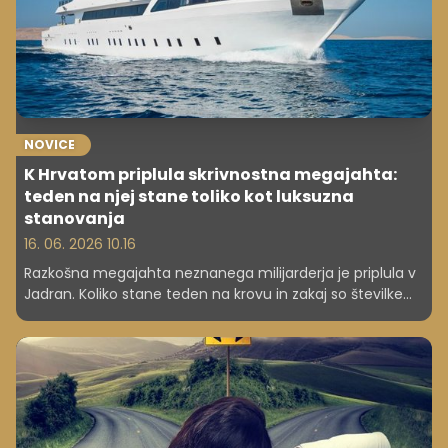
NOVICE
K Hrvatom priplula skrivnostna megajahta:
teden na njej stane toliko kot luksuzna
stanovanja
16. 06. 2026 10.16
Razkošna megajahta neznanega milijarderja je priplula v
Jadran. Koliko stane teden na krovu in zakaj so številke
skoraj nepredstavljive?