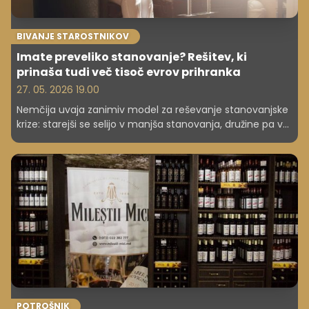
BIVANJE STAROSTNIKOV
Imate preveliko stanovanje? Rešitev, ki
prinaša tudi več tisoč evrov prihranka
27. 05. 2026 19.00
Nemčija uvaja zanimiv model za reševanje stanovanjske
krize: starejši se selijo v manjša stanovanja, družine pa v
večja. Sistem prinaša tudi konkretne finančne koristi.
POTROŠNIK