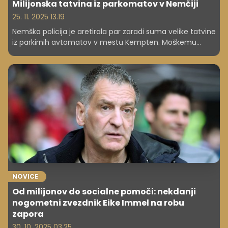
Milijonska tatvina iz parkomatov v Nemčiji
25. 11. 2025 13.19
Nemška policija je aretirala par zaradi suma velike tatvine
iz parkirnih avtomatov v mestu Kempten. Moškemu
očitajo 720 primerov kraje, ženi pa pomoč pri kaznivem
dejanju, skupaj naj bi nakradla več kot milijon evrov
zbranih kovancev. Preiskava se je začela zaradi suma
pranja denarja po zaznavi sumljivih bančnih pologov.
NOVICE
Od milijonov do socialne pomoči: nekdanji
nogometni zvezdnik Eike Immel na robu
zapora
30. 10. 2025 03.25