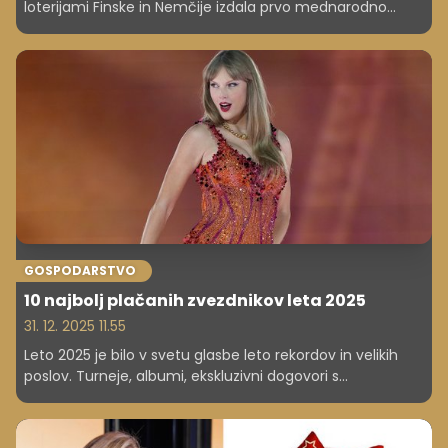
loterijami Finske in Nemčije izdala prvo mednarodno
srečko na svetu. Srečka Big Cash tako slovenskim
igralcem zdaj prvič omogoča možnost milijonskega
dobitka. Glavni dobitki so vredni milijon evrov, v skladu pa
je takih srečk deset. Posamezna srečka stane 20 evrov,
so sporočili z Loterije.
GOSPODARSTVO
10 najbolj plačanih zvezdnikov leta 2025
31. 12. 2025 11.55
Leto 2025 je bilo v svetu glasbe leto rekordov in velikih
poslov. Turneje, albumi, ekskluzivni dogovori s
platformami, prodaja pravic do kataloga in strateški
nakupi so poskrbeli, da so nekateri glasbeniki dosegli
doslej nevidene prihodke. Med njimi je ena zvezdnica