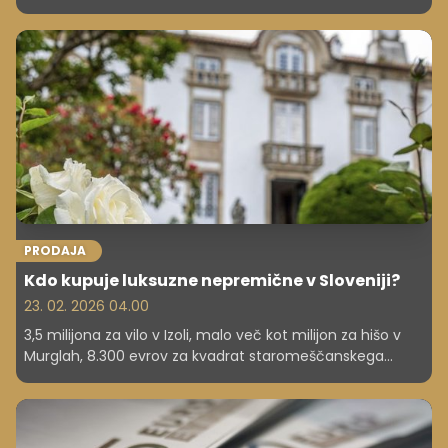
skrajšanega delovnega časa, ki bi se sicer iztekla 5.
marca. Ukrep, ki vključuje iste dejavnosti kot doslej, bo
tako veljal do 5. junija, so po seji vlade sporočili iz njenega
urada za komuniciranje.
PRODAJA
Kdo kupuje luksuzne nepremične v Sloveniji?
23. 02. 2026 04.00
3,5 milijona za vilo v Izoli, malo več kot milijon za hišo v
Murglah, 8.300 evrov za kvadrat staromeščanskega
stanovanja na obali, vile med 1,3 in 1,6 milijona. Kaj je v
Sloveniji danes mogoče kupiti za milijon? Kupci luksuznih
nepremičnin so večinoma domači in izbirčni; ne kupujejo
le kvadratnih metrov, temveč mikrolokacijo, zasebnost in