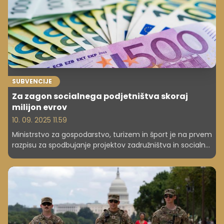
SUBVENCIJE
Za zagon socialnega podjetništva skoraj
milijon evrov
10. 09. 2025 11.59
Ministrstvo za gospodarstvo, turizem in šport je na prvem
razpisu za spodbujanje projektov zadružništva in socialne
ekonomije ter za zagon socialnega podjetništva v
letošnjem letu izbralo 19 projektov. Skupna vrednost
njihovega sofinanciranja znaša 961.020 evrov, so sporočili
z ministrstva.