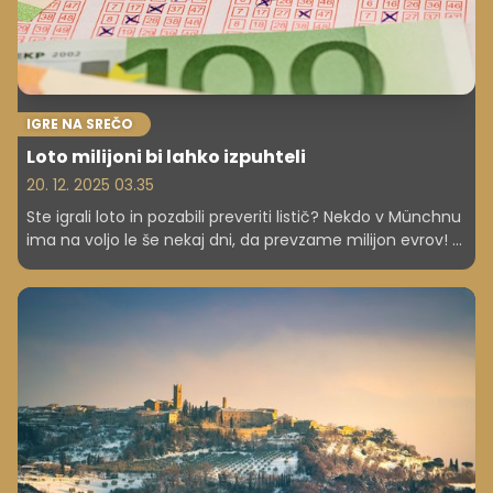
IGRE NA SREČO
Loto milijoni bi lahko izpuhteli
20. 12. 2025 03.35
Ste igrali loto in pozabili preveriti listič? Nekdo v Münchnu
ima na voljo le še nekaj dni, da prevzame milijon evrov! A
ni edini, ki je pozabil preveriti vplačano potrdilo.