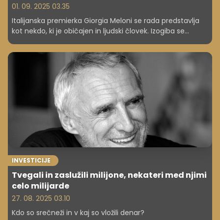
01. 09. 2025 03.35
Italijanska premierka Giorgia Meloni se rada predstavlja
kot nekdo, ki je običajen in ljudski človek. Izogiba se
razkošju in razkazovanju bogastva. V resnici pa naj bi
imela Melonijeva na računu milijone - zanimivo, kako naj
bi jih zaslužila.
INVESTICIJE
Tvegali in zaslužili milijone, nekateri med njimi
celo milijarde
27. 08. 2025 03.10
Kdo so srečneži in v kaj so vložili denar?