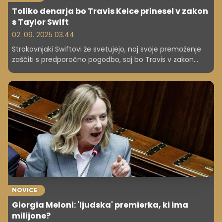
Toliko denarja bo Travis Kelce prinesel v zakon
s Taylor Swift
02. 09. 2025 03.44
Strokovnjaki Swiftovi že svetujejo, naj svoje premoženje
zaščiti s predporočno pogodbo, saj bo Travis v zakon
prispeval le okoli 4–5 % njunega skupnega premoženja,
Swiftova pa prispeva preostalih 95–96 %.
NOVICE
Giorgia Meloni: 'ljudska' premierka, ki ima
milijone?