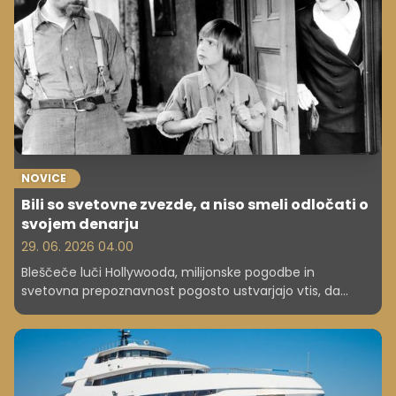
NOVICE
Bili so svetovne zvezde, a niso smeli odločati o
svojem denarju
29. 06. 2026 04.00
Bleščeče luči Hollywooda, milijonske pogodbe in
svetovna prepoznavnost pogosto ustvarjajo vtis, da
otroški zvezdniki živijo sanjsko življenje. Vendar pa se za
uspehom številnih mladih igralcev, pevcev in televizijskih
osebnosti pogosto skrivajo zgodbe o finančnem
izkoriščanju, pritiskih in izgubi nadzora nad lastnim
zaslužkom.