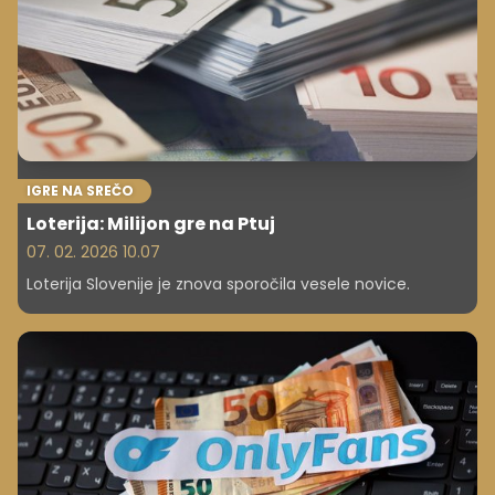
razgled, obenem pa zahtevajo kakovostno izvedbo in
brezhibno dokumentacijo.
IGRE NA SREČO
Loterija: Milijon gre na Ptuj
07. 02. 2026 10.07
Loterija Slovenije je znova sporočila vesele novice.