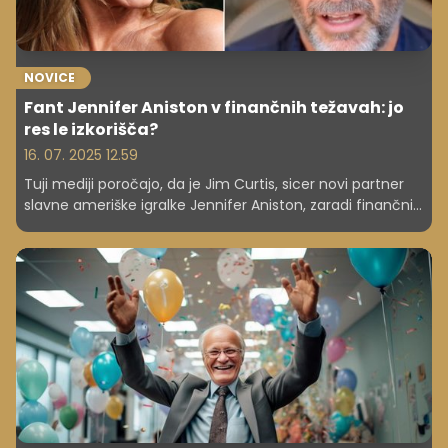
NOVICE
Fant Jennifer Aniston v finančnih težavah: jo
res le izkorišča?
16. 07. 2025 12.59
Tuji mediji poročajo, da je Jim Curtis, sicer novi partner
slavne ameriške igralke Jennifer Aniston, zaradi finančnih
dolgov, v katere se je zapletel, oddal svoje luksuzno
stanovanje v najem.