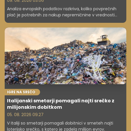
09. 08. 2026 03.06
Analiza evropskih podatkov razkriva, koliko povprečnih
plač je potrebnih za nakup nepremičnine v vrednosti
milijon evrov. Slovenija je nekje vmes, razlike med
državami pa so ogromne.
IGRE NA SREČO
Italijanski smetarji pomagali najti srečko z
milijonskim dobitkom
05. 08. 2026 09.27
V Italiji so smetarji pomagali dobitnici v smeteh najti
loterijsko srečko, s katero je zadela milijon evrov.