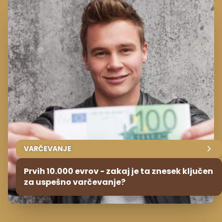
VARČEVANJE
Prvih 10.000 evrov - zakaj je ta znesek ključen
za uspešno varčevanje?