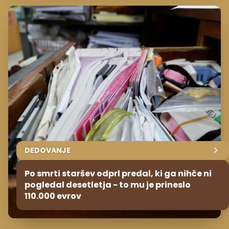
DEDOVANJE
Po smrti staršev odprl predal, ki ga nihče ni
pogledal desetletja - to mu je prineslo
110.000 evrov