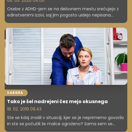
06. 03. 2026 04.00
Osebe z ADHD-jem se na delovnem mestu srečujejo z
edinstvenimi izzivi, saj jim pogosto uidejo nepisana
pravila, kar vodi v nesporazume in pogosto menjavanje
zaposlitve. Zakaj sistem odpove in kako ga lahko
izboljšamo?
KARIERA
Tako je šel nadrejeni čez mejo okusnega
18. 02. 2019 09.43
Ste se kdaj znašli v situaciji, kjer se je neprimerno govorilo
in ste se počutili že malce ogroženo? Sama sem se
znašla v taki situaciji. Nisem se počutila dobro. Lastni