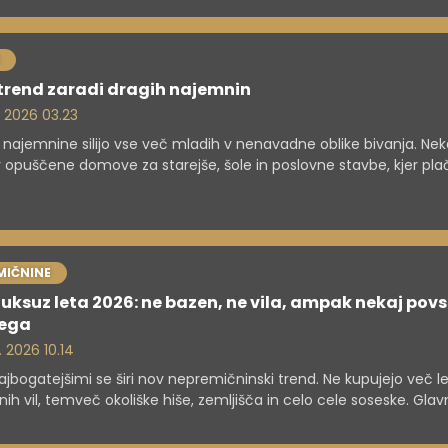
trend zaradi dragih najemnin
. 2026 03.23
 najemnine silijo vse več mladih v nenavadne oblike bivanja. Nek
 v opuščene domove za starejše, šole in poslovne stavbe, kjer pla
no manj, a se odpovedujejo delu pravic.
MIČNINE
luksuz leta 2026: ne bazen, ne vila, ampak nekaj pov
ega
. 2026 10.14
jbogatejšimi se širi nov nepremičninski trend. Ne kupujejo več l
nih vil, temveč okoliške hiše, zemljišča in celo cele soseske. Glav
 ni prestiž, ampak zasebnost.