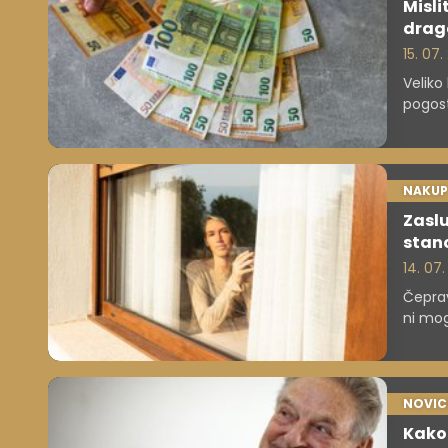
Misl
drag
15. 07
Veliko 
pogost
Varčev
ki jih
okoliš
v slabš
NAKUP
Zaslu
stano
14. 07.
Čeprav
ni mog
hišo i
NOVIC
Kako 