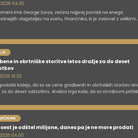
. 2026 04.00
omeni ime George Soros, večina najprej pomisli na enega
ešnejših vlagateljev na svetu, finančnika, ki je zaslovel z velikimi
mi na valutnih trgih, in človeka, katerega premoženje danes mer
rdah evrov. Toda v zadnjih tednih se je družina Soros znašla v sre
nosti zaradi povsem drugačne zgodbe – agresivnega kupovanja
ičnin na enem najbolj prestižnih območij v ZDA.
JA
ene in obrtniške storitve letos dražje za do deset
otkov
 2026 10.20
 podatki kažejo, da so se cene gradbenih in obrtniških storitev let
e za do deset odstotkov. Analiza trga kaže, da so stroškovni pritisk
ni, vendar se umirjajo, izvajalci pa v prihodnje ne pričakujejo novih
.
MIČNINE
sest je odštel milijone, danes pa je ne more prodati
. 2026 04.00