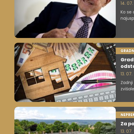
14. 07
Ko se 
najusp
poteza
milija
pozor
neprem
GRADN
Gradb
odst
13. 07.
Zadnji
zvišal
prisot
skokov
NEPRE
Za po
13. 07