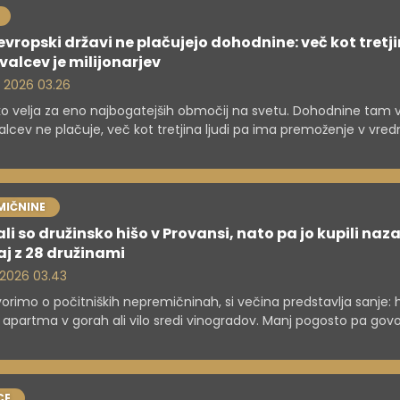
 evropski državi ne plačujejo dohodnine: več kot tretj
valcev je milijonarjev
. 2026 03.26
 velja za eno najbogatejših območij na svetu. Dohodnine tam 
alcev ne plačuje, več kot tretjina ljudi pa ima premoženje v vred
j milijon dolarjev, kar je skoraj 880.000 evrov.
MIČNINE
li so družinsko hišo v Provansi, nato pa jo kupili naza
j z 28 družinami
. 2026 03.43
orimo o počitniških nepremičninah, si večina predstavlja sanje: 
 apartma v gorah ali vilo sredi vinogradov. Manj pogosto pa gov
ih, skrbi in odgovornosti, ki jih prinaša lastništvo druge nepremičn
CE