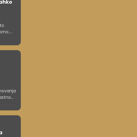
lahko
ato
orno.
oteze,
elo vodi
anovanja
lastno
a