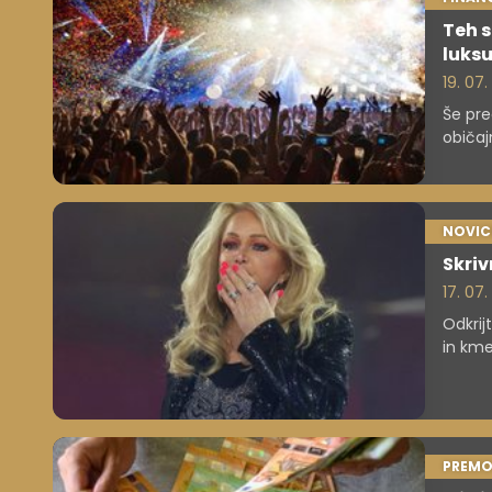
Teh s
luks
19. 07
Še pre
običaj
aktivno
dohodk
NOVIC
Skriv
17. 07
Odkrij
in kme
PREMO