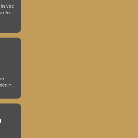
 in več
se že
pot do
no
mičnine
i
arovanj,
kupaj
l