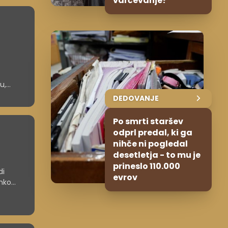
varčevanje?
u,
DEDOVANJE
Po smrti staršev
odprl predal, ki ga
nihče ni pogledal
desetletja - to mu je
prineslo 110.000
di
evrov
ahko