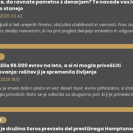
ite, da ravnate pametno z denarjem? Te navade vas 
o stanejo
. 2026 03.42
ljudi si želi urejenih financ, občutka stabilnosti in varnosti. Prav z
o sledijo nasvetom, ki na prvi pogled delujejo smiselno in odgov
anje, previdnost pri zadolževanju ali zvestoba stabilni službi so p
 družba praviloma spodbuja. A prav te odločitve lahko v določenih
činah postanejo ovira, ki posameznika zadržuje na mestu ali ga c
i finančni položaj.
žila 65.000 evrov na leto, a si ni mogla privoščiti
vanja: rešitev ji je spremenila življenje
 2026 18.51
 je imela dobro plačo in več deset tisoč evrov prihrankov, si st
la privoščiti. Nato se je odločila za drugačno pot, ki ji je prinesla 
n dodatne prihodke.
E
je družina Soros prevzela del prestižnega Hamptons