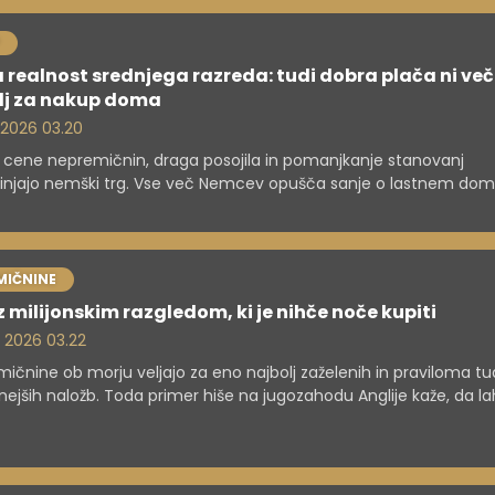
 realnost srednjega razreda: tudi dobra plača ni več
lj za nakup doma
. 2026 03.20
 cene nepremičnin, draga posojila in pomanjkanje stanovanj
injajo nemški trg. Vse več Nemcev opušča sanje o lastnem dom
 izzivi pa se pojavljajo tudi drugod po Evropi. Tudi pri nas ...
MIČNINE
z milijonskim razgledom, ki je nihče noče kupiti
. 2026 03.22
ičnine ob morju veljajo za eno najbolj zaželenih in praviloma tu
nejših naložb. Toda primer hiše na jugozahodu Anglije kaže, da l
 v nekaj letih izniči tudi najbolj obetavno investicijo.