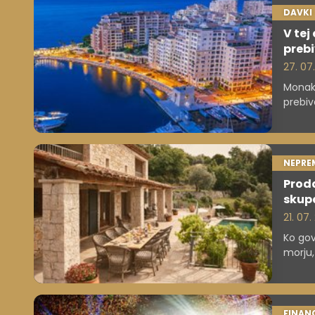
DAVKI
V tej
prebi
27. 07
Monako
prebiv
najman
NEPRE
Proda
skupa
21. 07
Ko gov
morju,
strošk
FINAN