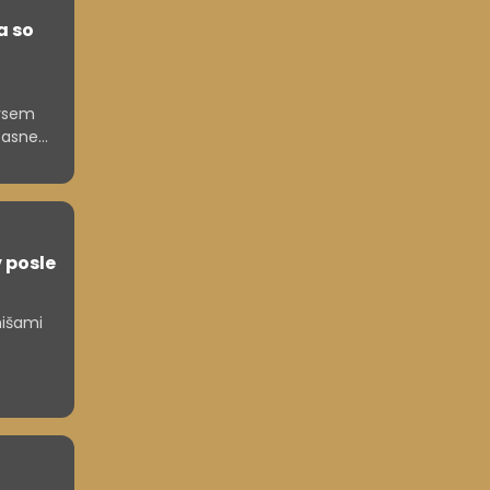
a so
ovsem
očasne
bilnim
v posle
hišami