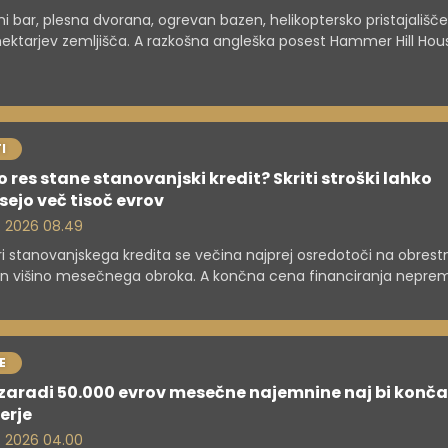
i bar, plesna dvorana, ogrevan bazen, helikoptersko pristajališče
 hektarjev zemljišča. A razkošna angleška posest Hammer Hill Hou
okazuje, da tudi najprestižnejše nepremičnine niso vedno lahka 
a.
I
o res stane stanovanjski kredit? Skriti stroški lahko
ejo več tisoč evrov
. 2026 08.49
biri stanovanjskega kredita se večina najprej osredotoči na obrest
n višino mesečnega obroka. A končna cena financiranja nepre
cej višja. Kreditojemalce poleg kredita in obresti doletijo še številn
i stroški – od cenitve nepremičnine in notarskih storitev do zav
h nadomestil in stroškov zemljiškoknjižnega postopka, ki lahko s
jo več tisoč evrov.
E
zaradi 50.000 evrov mesečne najemnine naj bi konča
erje
. 2026 04.00