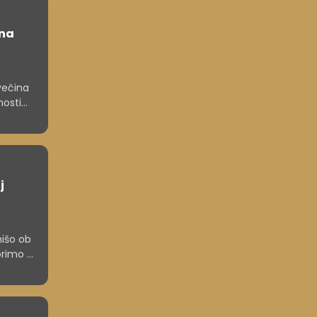
ina
večina
nosti
j
hišo ob
orimo o
ine.