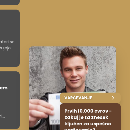
ateri se
čujejo
sem
VARČEVANJE
e
Prvih 10.000 evrov -
ni
zakaj je ta znesek
ključen za uspešno