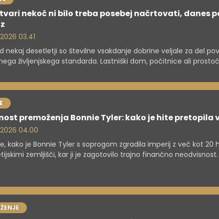
tvari nekoč ni bilo treba posebej načrtovati, danes p
uz
. 2026 03.41
d nekaj desetletji so številne vsakdanje dobrine veljale za del p
nega življenjskega standarda. Lastniški dom, počitnice ali prost
sti otrok niso bili razkošje, temveč logičen del življenja ljudi s sta
om. Danes je slika precej drugačna.
E
nost premoženja Bonnie Tyler: kako je hite pretopila 
. 2026 04.00
te, kako je Bonnie Tyler s soprogom zgradila imperij z več kot 20 
tijskimi zemljišči, kar ji je zagotovilo trajno finančno neodvisnost.
ŽENJE