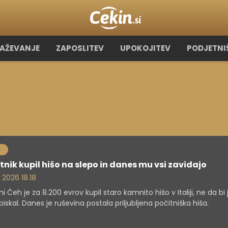
RAŽEVANJE
ZAPOSLITEV
UPOKOJITEV
PODJETNI
tnik kupil hišo na slepo in danes mu vsi zavidajo
. 2026 18.18
ni Čeh je za 8.200 evrov kupil staro kamnito hišo v Italiji, ne da bi
iskal. Danes je ruševina postala priljubljena počitniška hiša.