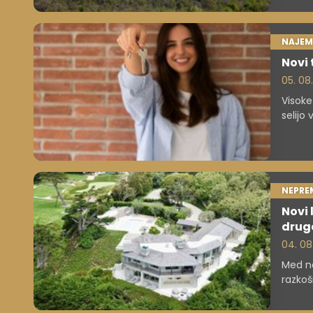
NAJEM
Novi 
05. 08
Visoke
selijo
bistve
NEPRE
Novi 
drug
04. 08
Med na
razkoš
razlog