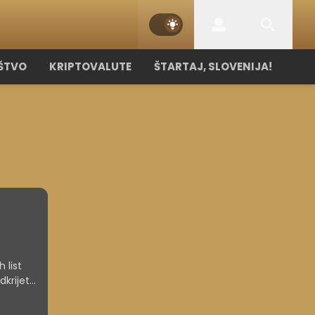
ŠTVO
KRIPTOVALUTE
ŠTARTAJ, SLOVENIJA!
 list
dkrijete