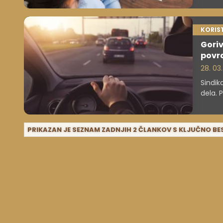
KORIS
Goriv
povr
28. 03
Sindik
dela. P
cen, z
poudar
deloda
PRIKAZAN JE SEZNAM ZADNJIH 2 ČLANKOV S KLJUČNO B