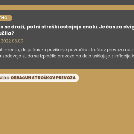
TNO
o se draži, potni stroški ostajajo enaki. Je čas za dvi
ačila?
. 2022 05.00
ati menijo, da je čas za povišanje povračila stroškov prevoza na i
rizadevajo si, da se izplačilo prevoza na delo usklajuje z inflacijo i
ato da bi zaposleni prejeli realno povračilo. Na finančnem minist
jajo na vpliv obveznosti delodajalcev do delavcev, v Združenju
jalcev pa vlado in sindikate pozivajo k skupni mizi.
ESEDO
OBRAČUN STROŠKOV PREVOZA
.