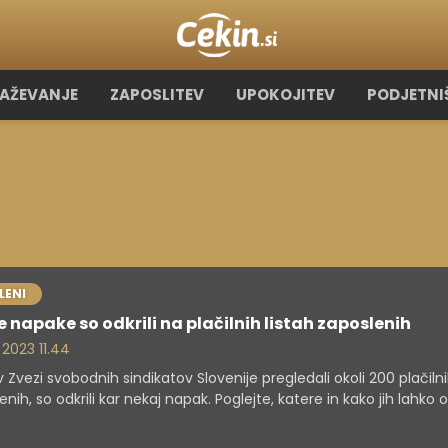
RAŽEVANJE
ZAPOSLITEV
UPOKOJITEV
PODJETNI
LENI
e napake so odkrili na plačilnih listah zaposlenih
 2023 11.44
v Zvezi svobodnih sindikatov Slovenije pregledali okoli 200 plačilnih
enih, so odkrili kar nekaj napak. Poglejte, katere in kako jih lahko o
ami.