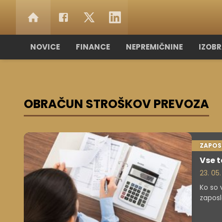
NOVICE
FINANCE
NEPREMIČNINE
IZOB
OBRAČUN STROŠKOV PREVOZA
ZAPOS
Vse t
23. 05.
Ko so 
zaposl
tudi s