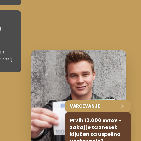
g
n z
n rastjo
rstvu
VARČEVANJE
Prvih 10.000 evrov -
zakaj je ta znesek
ključen za uspešno