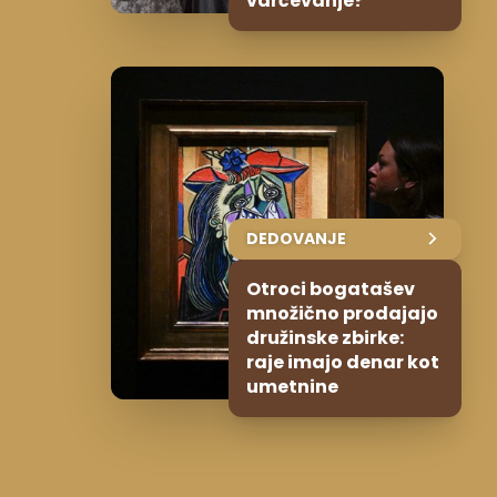
varčevanje?
DEDOVANJE
Otroci bogatašev
množično prodajajo
družinske zbirke:
raje imajo denar kot
umetnine