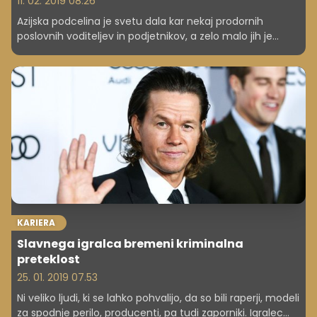
11. 02. 2019 08.26
Azijska podcelina je svetu dala kar nekaj prodornih
poslovnih voditeljev in podjetnikov, a zelo malo jih je
začelo na dnu, v hudi revščini, iz katere so se prek
nešteto ovir dvignili med navplivnejše podjetnike na
svetu. Eden takih vizionarjev in vodij je Li Ka Šing. Brez
močnega finančnega ozadja in ustrezne izobrazbe mu je
uspelo postati eden od vodilnih gospodarstvenikov na
svetu.
KARIERA
Slavnega igralca bremeni kriminalna
preteklost
25. 01. 2019 07.53
Ni veliko ljudi, ki se lahko pohvalijo, da so bili raperji, modeli
za spodnje perilo, producenti, pa tudi zaporniki. Igralec