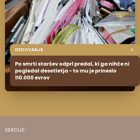
DEDOVANJE
Po smrti staršev odprl predal, ki ga nihče ni
pogledal desetletja - to mu je prineslo
110.000 evrov
SEKCIJE: