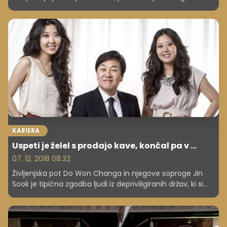
Mark Wahlberg je bil vse našteto. Še preden je postal
eden najbolj prepoznavnih obrazov Hollywooda, je
namreč hodil po sila nevarnih poteh; bil je član ulične
tolpe, preprodajal droge, se tudi sam drogiral in zaradi
napada celo pristal v zaporu. Pred nedavnim je razkril,
kako mu je uspelo ponovno najti pravo pot in nizati
igralske, producentske ter podjetniške uspehe.
KARIERA
Uspeti je želel s prodajo kave, končal pa v ...
07. 12. 2018 08.32
Življenjska pot Do Won Changa in njegove soproge Jin
Sook je tipična zgodba ljudi iz depriviligiranih držav, ki si
želijo živeti ameriške sanje. Leta 1981 sta se brez prebite
pare preselila v Združene države Amerike z enim samim
ciljem: uspeti! Do Won je za preživetje opravljal kar tri
službe naenkrat, a če je na začetku verjel, da bo uspel s