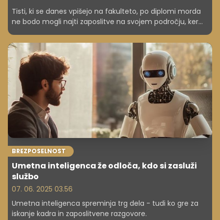
Tisti, ki se danes vpišejo na fakulteto, po diplomi morda
ne bodo mogli najti zaposlitve na svojem področju, ker
bo njihovo delo opravljala umetna inteligenca.
BREZPOSELNOST
Umetna inteligenca že odloča, kdo si zasluži
službo
07. 06. 2025 03.56
Umetna inteligenca spreminja trg dela - tudi ko gre za
iskanje kadra in zaposlitvene razgovore.