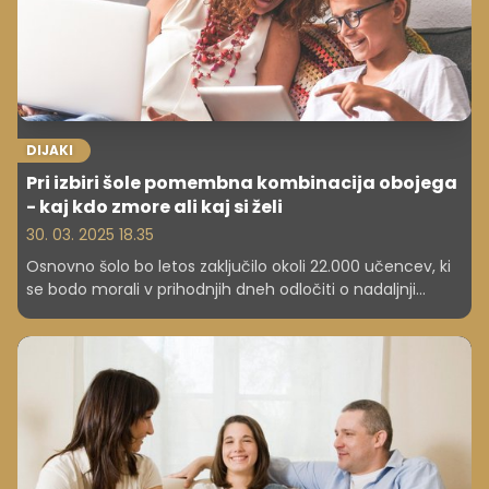
DIJAKI
Pri izbiri šole pomembna kombinacija obojega
- kaj kdo zmore ali kaj si želi
30. 03. 2025 18.35
Osnovno šolo bo letos zaključilo okoli 22.000 učencev, ki
se bodo morali v prihodnjih dneh odločiti o nadaljnji
poklicni poti. Pri tem pa je marsikdo v dvomih, katero
srednjo šolo izbrati, ali jo izbrati na podlagi želje, svojih
zmožnosti ali razmisleka o nadaljnji karierni poti. Pri
odločitvi jim lahko pomagajo šolske svetovalne službe.