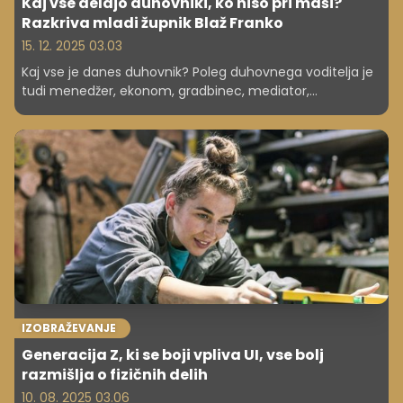
Kaj vse delajo duhovniki, ko niso pri maši?
Razkriva mladi župnik Blaž Franko
15. 12. 2025 03.03
Kaj vse je danes duhovnik? Poleg duhovnega voditelja je
tudi menedžer, ekonom, gradbinec, mediator,
digitalizator in pravnik. "A najprej sem Blaž, potem župnik
in šele nato vse ostalo," pravi 33-letni Blaž Franko, ki v
Mirni Peči vodi eno od zelo dejavnih župnij v državi. V
intervjuju razkriva, kako je videti poklic, ki združuje vodenje
velike skupnosti, kompleksno upravljanje premoženja,
vsakodnevno pastoralno delo in življenje brez rednih
prihodkov.
IZOBRAŽEVANJE
Generacija Z, ki se boji vpliva UI, vse bolj
razmišlja o fizičnih delih
10. 08. 2025 03.06