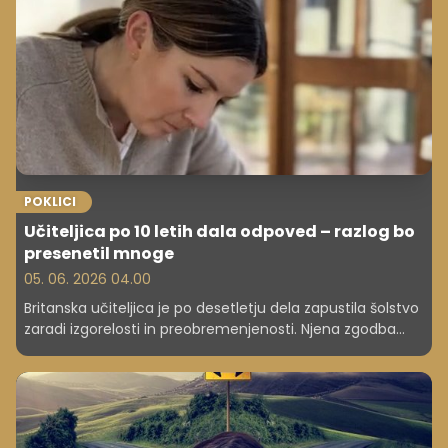
raznolik, dinamičen in človeški, kot si večina predstavlja.
POKLICI
Učiteljica po 10 letih dala odpoved – razlog bo
presenetil mnoge
05. 06. 2026 04.00
Britanska učiteljica je po desetletju dela zapustila šolstvo
zaradi izgorelosti in preobremenjenosti. Njena zgodba
razkriva širšo krizo v izobraževalnem sistemu. In marsikdo
v Sloveniji jo popolnoma razume ...