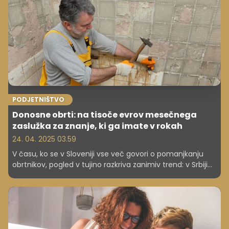
nepričakovane življenjske pogoje, ki povzročajo krizo v
rekrutaciji. In kakšna je njihova plača?
PODJETNIŠTVO
Donosne obrti: na tisoče evrov mesečnega
zaslužka za znanje, ki ga imate v rokah
24. 04. 2025 03.59
V času, ko se v Sloveniji vse več govori o pomanjkanju
obrtnikov, pogled v tujino razkriva zanimiv trend: v Srbiji
so najbolj iskani mojstri tisti, ki znajo pleskati, polagati
keramiko in popravljati cevi – in za svoje delo prejemajo
tudi več kot 5000 evrov mesečno. Zato so se celo začeli
vračati iz tujine v domovino.