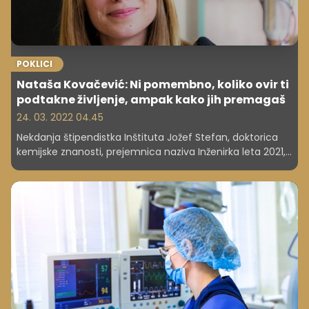
POKLICI
Nataša Kovačević: Ni pomembno, koliko ovir ti
podtakne življenje, ampak kako jih premagaš
24. 03. 2022 04.45
Nekdanja štipendistka Inštituta Jožef Stefan, doktorica
kemijske znanosti, prejemnica naziva Inženirka leta 2021,
vodja projektov na oddelku za raziskave ... Nataša
Kovačević je ena najuspešnejših inženirk pri nas in je
lahko zgled mnogim, še posebej mlajšim generacijam
deklet, ki šele razmišljajo o inženirskem poklicu.