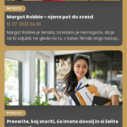
NOVICE
Margot Robbie – njena pot do zvezd
12. 07. 2023 04.30
Margot Robbie je ženska, za katero je nemogoče, da je
ne bi vzljubili, ne glede na to, v kateri filmski vlogi nastopa
– kot Harley Quinn, Naomi Lapaglia, Tonya Harding, Barbie
... V vseh svojih vlogah blesti.
POKLICI
Preverite, kaj storiti, če imate dovolj in si želite