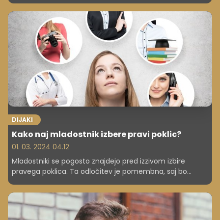
osredotočijo na več ključnih vidikov. Razumevanje
prihodnjih trendov na trgu dela in napovedi glede
povpraševanja po določenih poklicih jim bo pomagalo
izbrati poklic, ki bo prinašal dolgoročno zaposljivost in
možnosti za osebno rast.
DIJAKI
Kako naj mladostnik izbere pravi poklic?
01. 03. 2024 04.12
Mladostniki se pogosto znajdejo pred izzivom izbire
pravega poklica. Ta odločitev je pomembna, saj bo
vplivala na njihovo prihodnost in zadovoljstvo v karieri.
Preverite nekaj ključnih nasvetov, ki bodo mladostnikom
pomagali pri izbiri pravega poklica.