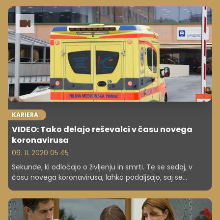
na slovenskih tleh. "Zdaj bo zakonito lobiranje
najpomembnejše, in to pred predsedovanjem Slovenije
EU in med njim."
KARIERA
VIDEO: Tako delajo reševalci v času novega
koronavirusa
09. 11. 2020 05.45
Sekunde, ki odločajo o življenju in smrti. Te se sedaj, v
času novega koronavirusa, lahko podaljšajo, saj se
morajo reševalci, če pri pacientu obstajajo znaki okužbe,
obleči v zaščitno obleko. Kako je videti delo v času
covida-19?