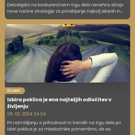
Delodajalci na konkurenčnem trgu dela nenehno iščejo
nove načine strategije za privabljanje najbolj iskanih in
najboljših kadrov. Ena izmed taktik je tudi uporaba
prestižnih in prenovljenih nazivov poklicev v zaposlitvenih
oglasih, ki se pojavljajo v želji povečati privlačnost
delovnega mesta in obenem tudi ugled podjetja.
DIJAKI
Izbira poklica je ena najtežjih odločitev v
življenju
06. 03. 2024 04.04
Pri razmišljanju o prihodnosti in trendih na trgu dela pri
izbiri poklica je za mladostnike pomembno, da se