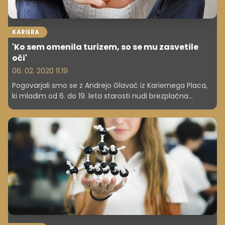
KARIERA
'Ko sem omenila turizem, so se mu zasvetile
oči'
06. 02. 2020 11.19
Pogovarjali smo se z Andrejo Glavač iz Kariernega Placa,
ki mladim od 6. do 19. leta starosti nudi brezplačna
svetovanja na temo kariernih možnosti in šolanja.
Nekateri, ki pridejo k njim, imajo svojo poklicno pot že
začrtano, drugi so zmedeni. Kako jim pomagajo?