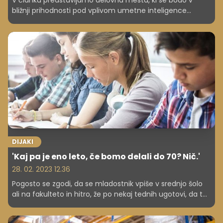
V članku predstavljamo delovna mesta, ki se bodo v
bližnji prihodnosti pod vplivom umetne inteligence
zagotovo spremenila. Delavci se bodo morali naučiti
novih znanj, saj bodo nadzorovali, upravljali in uporabljali
nove tehnologije.
DIJAKI
'Kaj pa je eno leto, če bomo delali do 70? Nič.'
28. 02. 2023 12.36
Pogosto se zgodi, da se mladostnik vpiše v srednjo šolo
ali na fakulteto in hitro, že po nekaj tednih ugotovi, da to
ni to. Morda še nekaj časa vztraja, premleva, kaj naj stori,
starši obupujejo ... Pogovarjali smo se s svetovalko na