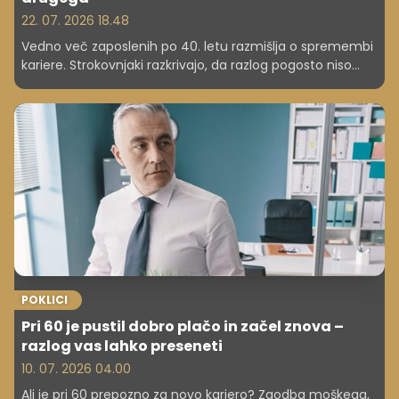
22. 07. 2026 18.48
Vedno več zaposlenih po 40. letu razmišlja o spremembi
kariere. Strokovnjaki razkrivajo, da razlog pogosto niso
višja plača, temveč smisel, zdravje in kakovost življenja.
POKLICI
Pri 60 je pustil dobro plačo in začel znova –
razlog vas lahko preseneti
10. 07. 2026 04.00
Ali je pri 60 prepozno za novo kariero? Zgodba moškega,