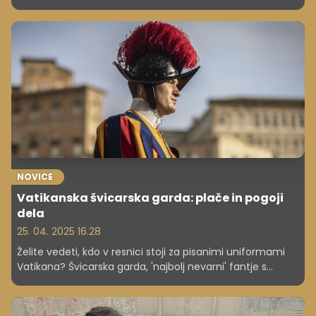
NOVICE
Vatikanska švicarska garda: plače in pogoji
dela
25. 04. 2025 16.28
Želite vedeti, kdo v resnici stoji za pisanimi uniformami
Vatikana? Švicarska garda, 'najbolj nevarni' fantje s
helebardami, so precej več kot le zgodovinski relikt.
Spoznajte njihove skrivne veščine, sodobno usposabljanje
za boj proti terorizmu, izjemno zgodbo o preživetju ter