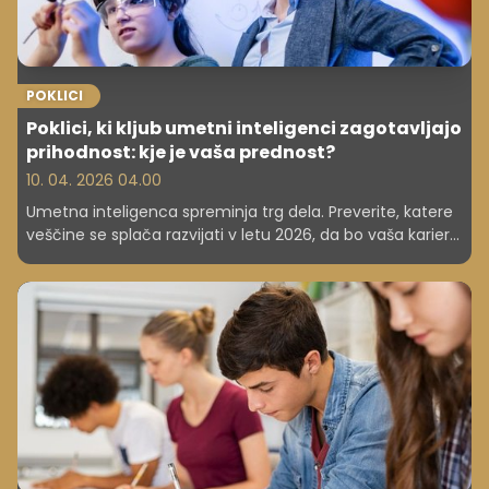
POKLICI
Poklici, ki kljub umetni inteligenci zagotavljajo
prihodnost: kje je vaša prednost?
10. 04. 2026 04.00
Umetna inteligenca spreminja trg dela. Preverite, katere
veščine se splača razvijati v letu 2026, da bo vaša kariera
odporna na avtomatizacijo in tehnološke spremembe.