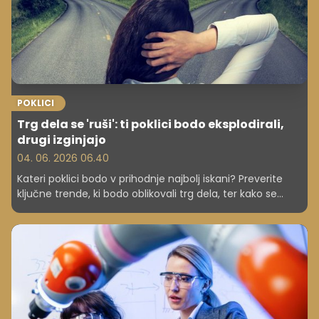
POKLICI
Trg dela se 'ruši': ti poklici bodo eksplodirali,
drugi izginjajo
04. 06. 2026 06.40
Kateri poklici bodo v prihodnje najbolj iskani? Preverite
ključne trende, ki bodo oblikovali trg dela, ter kako se
lahko nanje pripravite že danes.