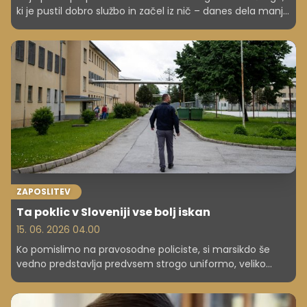
ki je pustil dobro službo in začel iz nič – danes dela manj
za denar, a več za smisel.
ZAPOSLITEV
Ta poklic v Sloveniji vse bolj iskan
15. 06. 2026 04.00
Ko pomislimo na pravosodne policiste, si marsikdo še
vedno predstavlja predvsem strogo uniformo, veliko
nadzora in malo stika z ljudmi. A resničnost je precej
drugačna. Poklic pravosodnega policista je veliko bolj