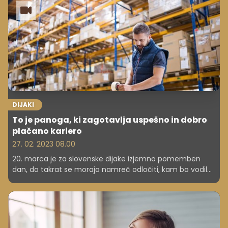
zavodu za zaposlovanje Karmen Saje, ki je za Cekin.si
dejala, da je treba na takšne dogodke gledati iz drugega
zornega kota.
DIJAKI
To je panoga, ki zagotavlja uspešno in dobro
plačano kariero
27. 02. 2023 08.00
20. marca je za slovenske dijake izjemno pomemben
dan, do takrat se morajo namreč odločiti, kam bo vodila
njihova poklicna pot, in se vpisati na želeno fakulteto.
Kljub bogatemu naboru študijskih smeri in programov je
odločitev vse prej kot enostavna. Želja je seveda najti
poklic, ki bo združeval osebne interese in široko možnost
dobro plačane zaposlitve. Misija nemogoče? Niti