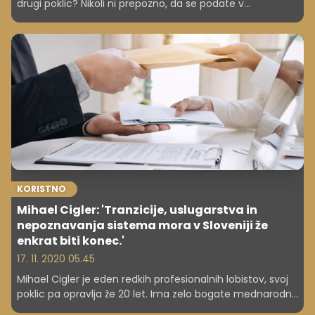
drugi poklic? Nikoli ni prepozno, da se podate v
popolnoma druge poklicne vode.
KORISTNO
Mihael Cigler: 'Tranzicije, uslugarstva in
nepoznavanja sistema mora v Sloveniji že
enkrat biti konec.'
17. 11. 2020 05.45
Mihael Cigler je eden redkih profesionalnih lobistov, svoj
poklic pa opravlja že 20 let. Ima zelo bogate mednarodne
izkušnje zakonitega lobiranja in svoje znanje zdaj deli tudi