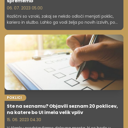
sprememb
06. 07. 2023 05.00
Različni so vzroki, zakaj se nekdo odloči menjati poklic,
kariero in službo. Lahko ga vodi želja po novih izzivih, po
uresničitvi sanj, višji plači, boljših delovnih pogojih, razlog
so lahko naveličanost, slabi odnosi pri prejšnjem
delodajalcu, nizko plačilo, nezaposljivost na trgu dela,
zdravstvene težave ... Prekvalifikacija lahko poteka na
različne načine: v obliki formalnega svetovanja, tečaja,
delavnice, veliko pa obenem pomaga karierno
svetovanje.
POKLICI
Ste na seznamu? Objavili seznam 20 poklicev,
na katere bo UI imela velik vpliv
15. 06. 2023 04.30