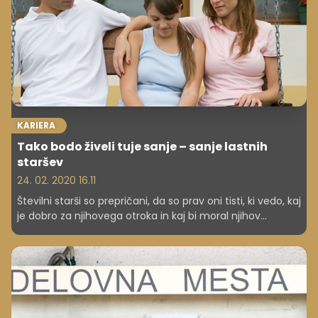
KARIERA
Tako bodo živeli tuje sanje – sanje lastnih
staršev
24. 02. 2020 16.11
Številni starši so prepričani, da so prav oni tisti, ki vedo, kaj
je dobro za njihovega otroka in kaj bi moral njihov
naslednik početi v življenju. Namesto otroka izberejo šolo
in poklic, ki ga bo opravljal. Pa je to prav?