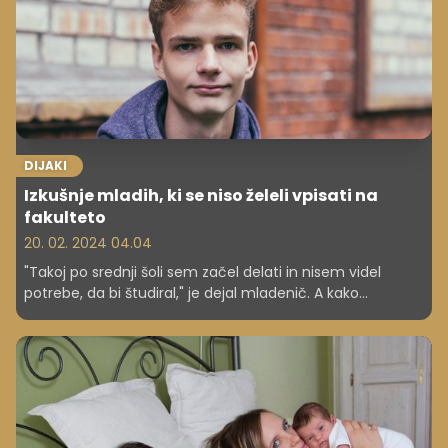
DIJAKI
Izkušnje mladih, ki se niso želeli vpisati na
fakulteto
20. 02. 2024 04.04
"Takoj po srednji šoli sem začel delati in nisem videl
potrebe, da bi študiral," je dejal mladenič. A kako
pomembna je sploh diploma?