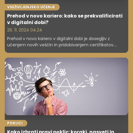
VSEŽIVLJENJSKO UČENJE
Prehod v novo kariero: kako se prekvalificirati
v digitalni dobi?
26. 11. 2024 04.24
Prehod v novo kariero v digitalni dobi je dosegljiv z
učenjem novih veščin in pridobivanjem certifikatov.
Odkrijte ključne korake za prekvalifikacijo in uspeh v
poklicih prihodnosti.
POKLICI
Kako izbrati pravi poklic: koraki, nasveti in