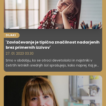
slučajno! Z nekaj raziskovanja smo naleteli na vsem
dobro znano delovno mesto, ki je raznoliko, dobro
plačano in izjemno perspektivno – omogoča namreč
skoraj 98-odstotno zaposljivost!
DIJAKI
'Zavlačevanje je tipična značilnost nadarjenih
brez primernih izzivov'
27. 01. 2023 03.30
Smo v obdobju, ko se otroci devetošolci in najstniki v
četrtih letnikih srednjih šol sprašujejo, kako naprej. Kaj je
moj poklic, kaj poslanstvo in za kaj sem nadarjen oz.
nadarjena? Kako naj ravnajo starši? Kako prepoznati, za
katero stvar si nadarjen oz. je nadarjen tvoj otrok? Ali je
nadarjenost dovolj, da se usmeriš v določen poklic?