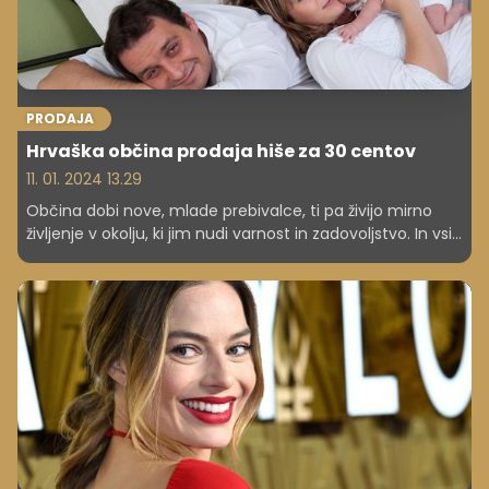
PRODAJA
Hrvaška občina prodaja hiše za 30 centov
11. 01. 2024 13.29
Občina dobi nove, mlade prebivalce, ti pa živijo mirno
življenje v okolju, ki jim nudi varnost in zadovoljstvo. In vsi
so zadovoljni ...