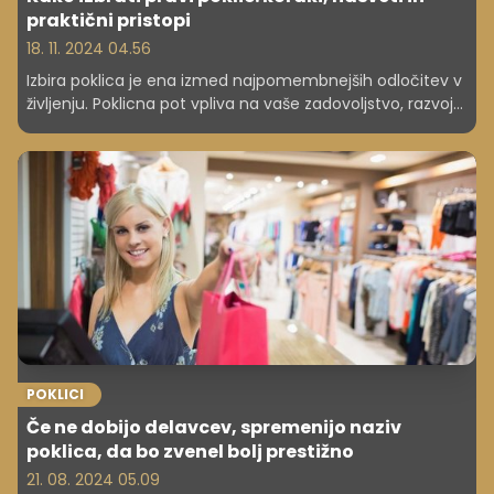
praktični pristopi
18. 11. 2024 04.56
Izbira poklica je ena izmed najpomembnejših odločitev v
življenju. Poklicna pot vpliva na vaše zadovoljstvo, razvoj
in kakovost življenja, zato je pomembno, da se odločite
premišljeno in na podlagi svojih vrednot, interesov ter
sposobnosti. Čeprav se zdi odločitev težka, lahko s
pravim pristopom najdete poklic, ki vam bo omogočal
uspeh in osebno zadovoljstvo.
POKLICI
Če ne dobijo delavcev, spremenijo naziv
poklica, da bo zvenel bolj prestižno
21. 08. 2024 05.09