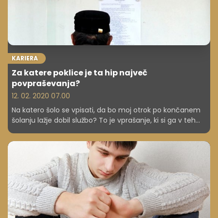
KARIERA
Za katere poklice je ta hip največ
povpraševanja?
12. 02. 2020 07.00
Na katero šolo se vpisati, da bo moj otrok po končanem
šolanju lažje dobil službo? To je vprašanje, ki si ga v teh
dneh postavlja marsikateri starš. Trenutno je največ
povpraševanja po voznikih tovornjakov, varilcih,
prodajalcih, kuharjih, natakarjih … A trg dela je v današnji
družbi zelo nepredvidljiv in spremenljiv, zato je zelo težko
napovedati, kakšne kadrovske potrebe bodo imela
podjetja na dolgi rok.