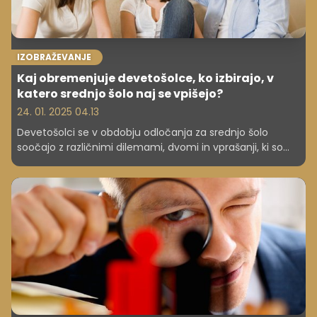
IZOBRAŽEVANJE
Kaj obremenjuje devetošolce, ko izbirajo, v
katero srednjo šolo naj se vpišejo?
24. 01. 2025 04.13
Devetošolci se v obdobju odločanja za srednjo šolo
soočajo z različnimi dilemami, dvomi in vprašanji, ki so
pogosto povezani z njihovo starostjo, omejenimi
izkušnjami in negotovostjo glede prihodnosti. Tukaj je
nekaj največjih zadev, ki jih običajno obremenjujejo.