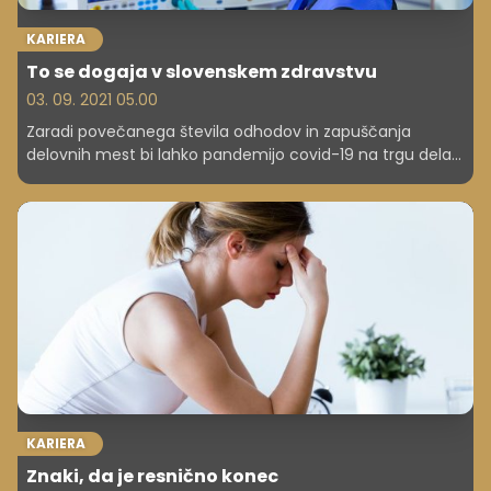
KARIERA
To se dogaja v slovenskem zdravstvu
03. 09. 2021 05.00
Zaradi povečanega števila odhodov in zapuščanja
delovnih mest bi lahko pandemijo covid-19 na trgu dela
poimenovali tudi obdobje množičnih odpovedi, pravijo
gospodarstveniki. Po pojavu novega koronavirusa so
namreč v različnih koncih sveta zaznali povečan trend
menjavanja služb in odhodov zaposlenih iz različnih
panog.
KARIERA
Znaki, da je resnično konec