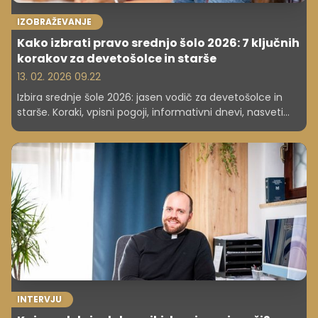
IZOBRAŽEVANJE
Kako izbrati pravo srednjo šolo 2026: 7 ključnih
korakov za devetošolce in starše
13. 02. 2026 09.22
Izbira srednje šole 2026: jasen vodič za devetošolce in
starše. Koraki, vpisni pogoji, informativni dnevi, nasveti
strokovnjakov in praktični primeri, kako najti pravo smer.
INTERVJU