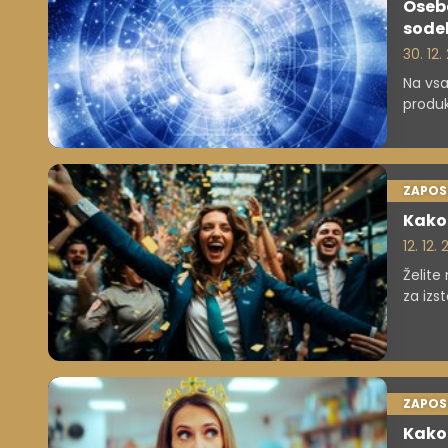
Osebe
sode
30. 12
Na vsa
produk
ZAPOS
Kako 
12. 12.
Želite
za izs
napre
ZAPOS
Kako