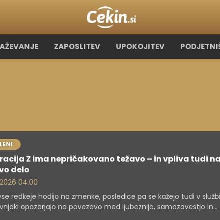
RAŽEVANJE
ZAPOSLITEV
UPOKOJITEV
PODJETNI
LENI
acija Z ima nepričakovano težavo – in vpliva tudi n
vo delo
. 2026 04.00
vse redkeje hodijo na zmenke, posledice pa se kažejo tudi v službi
vnjaki opozarjajo na povezavo med ljubeznijo, samozavestjo in
tivnostjo.