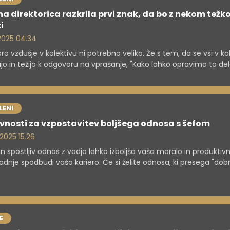
na direktorica razkrila prvi znak, da bo z nekom težk
i
. 2025 04.34
ro vzdušje v kolektivu ni potrebno veliko. Že s tem, da se vsi v ko
jo in težijo k odgovoru na vprašanje, "Kako lahko opravimo to del
 srečno življenje?", lahko dosežete veliko.
LENI
ivnosti za vzpostavitev boljšega odnosa s šefom
 2025 15.26
in spoštljiv odnos z vodjo lahko izboljša vašo moralo in produktivn
dnje spodbudi vašo kariero. Če si želite odnosa, ki presega "dob
mo", si poglejte pet predlogov za vzpostavitev močnejšega
ištva z nadrejenim.
E