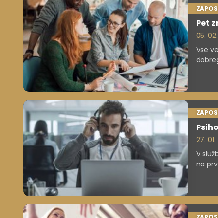
ZAPOS
Pet z
05. 02.
Vse več
dobre
ZAPOS
Psiho
27. 01.
V služ
na prv
pogost
škoduj
delovn
za zna
ZAPOS