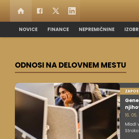
NOVICE
FINANCE
NEPREMIČNINE
IZOB
ODNOSI NA DELOVNEM MESTU
ZAPOS
Gener
njiho
16. 05
Mladi 
Stroko
produk