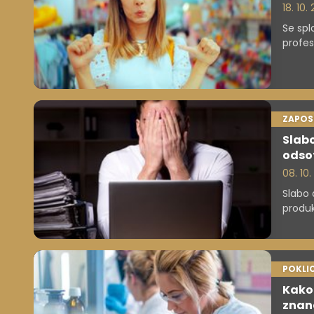
18. 10.
Se spl
profes
vas so
ZAPOS
Slabo
odsot
08. 10
Slabo 
produk
fluktu
duševn
duševn
POKLIC
Kako 
znano