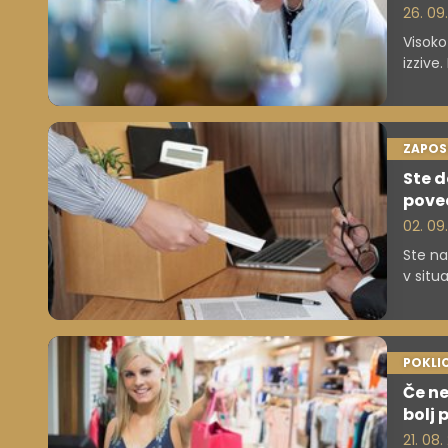
26. 09
Visoko
izzive
kako j
ZAPOS
Ste d
poved
02. 09
Ste na
v situ
da se 
POKLIC
Če ne
bolj 
21. 08