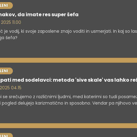
LENI
nakov, da imate res super šefa
 2025 11.00
 je vodij, ki svoje zaposlene znajo voditi in usmerjati. In kaj so la
ga šefa?
LENI
pati med sodelavci: metoda 'sive skale' vas lahko re
 2025 04.15
bi se srečujemo z različnimi ljudmi, med katerimi so tudi posamezn
i pogled delujejo karizmatično in sposobno. Vendar pa njihovo v
o povzroča zmedo in spore, negativno vpliva na delovno vzdušj
e ugledu in uspešnosti podjetja. Kako prepoznati psihopata na
em mestu in kako se zaščititi pred njim, pojasnjuje direktorica In
nstveno proučevanje in raziskovanje psihopatije, dr. Leonida Zalo
LENI