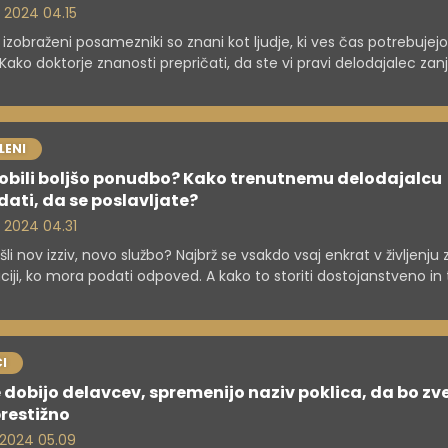
. 2024 04.15
 izobraženi posamezniki so znani kot ljudje, ki ves čas potrebujej
. Kako doktorje znanosti prepričati, da ste vi pravi delodajalec zanj
ih nato zadržati v podjetju?
LENI
obili boljšo ponudbo? Kako trenutnemu delodajalcu
ati, da se poslavljate?
. 2024 04.31
šli nov izziv, novo službo? Najbrž se vsakdo vsaj enkrat v življenju
aciji, ko mora podati odpoved. A kako to storiti dostojanstveno in 
ne zapletete v nepotrebne težave?
I
 dobijo delavcev, spremenijo naziv poklica, da bo zv
prestižno
. 2024 05.09