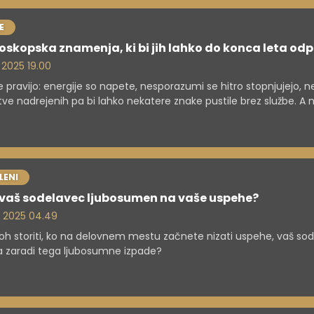
E
oskopska znamenja, ki bi jih lahko do konca leta odpu
. 2025 19.00
 pravijo: energije so napete, nesporazumi se hitro stopnjujejo, 
tve nadrejenih pa bi lahko nekatere znake pustile brez službe. A n
imo, da gre le za horoskop ...
LENI
e vaš sodelavec ljubosumen na vaše uspehe?
. 2025 04.49
loh storiti, ko na delovnem mestu začnete nizati uspehe, vaš so
 zaradi tega ljubosumne izpade?