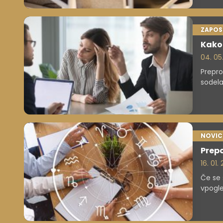
ZAPOS
Kako
04. 05
Prepro
sodela
NOVIC
Prepo
16. 01
Če se 
vpogle
vodenj