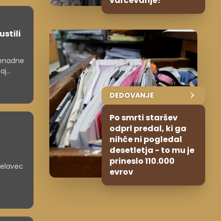
varčevanje?
stili
nenadne
aj
DEDOVANJE
Po smrti staršev
odprl predal, ki ga
nihče ni pogledal
desetletja - to mu je
prineslo 110.000
delavec
evrov