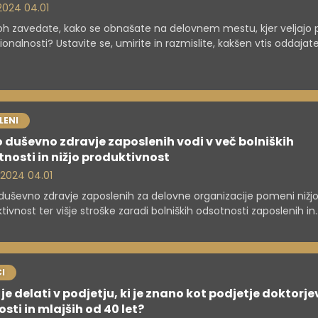
 2024 04.01
oh zavedate, kako se obnašate na delovnem mestu, kjer veljajo p
ionalnosti? Ustavite se, umirite in razmislite, kakšen vtis oddajat
delavci dojemajo? In katere so tiste lastnosti, ki niso preveč prilj
LENI
 duševno zdravje zaposlenih vodi v več bolniških
nosti in nižjo produktivnost
. 2024 04.01
duševno zdravje zaposlenih za delovne organizacije pomeni nižj
tivnost ter višje stroške zaradi bolniških odsotnosti zaposlenih in
acije, so na NIJZ opozorili pred četrtkovim svetovnim dnevom
ega zdravja. Delo v neurejenih delovnih pogojih lahko namreč 
o in telesno zdravje zaposlenih.
I
je delati v podjetju, ki je znano kot podjetje doktorje
sti in mlajših od 40 let?