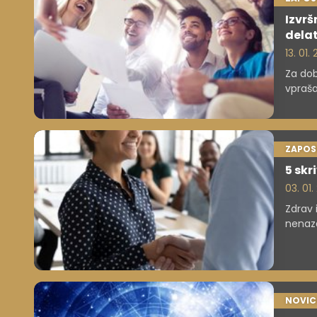
Izvrš
delat
13. 01
Za dob
vpraša
živimo
ZAPOS
5 skr
03. 01.
Zdrav 
nenaza
razume
zavezn
NOVIC