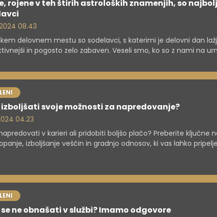
, rojene v teh štirih astroloških znamenjih, so najbolj
lavci
. 2024 08.43
kem delovnem mestu so sodelavci, s katerimi je delovni dan lažji
tivnejši in pogosto zelo zabaven. Veseli smo, ko so z nami na urn
LENI
izboljšati svoje možnosti za napredovanje?
 2024 04.23
 napredovati v karieri ali pridobiti boljšo plačo? Preberite ključne 
topanje, izboljšanje veščin in gradnjo odnosov, ki vas lahko pripelj
dovanja.
LENI
 se ne obnašati v službi? Imamo odgovore