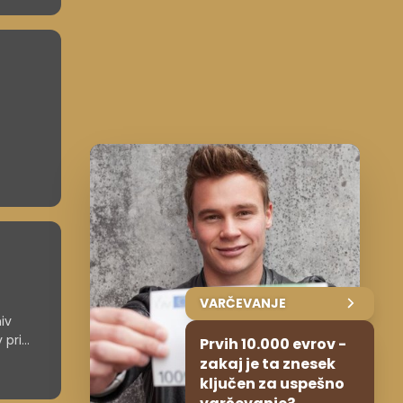
VARČEVANJE
iv
 pri
Prvih 10.000 evrov -
tu.
zakaj je ta znesek
ključen za uspešno