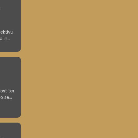
o
lektivu
o in
ost ter
ro se