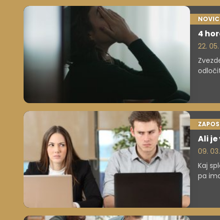
NOVIC
4 hor
22. 05
Zvezde
odloči
opozor
ZAPOS
Ali j
09. 03
Kaj sp
pa ima