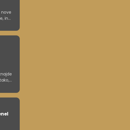
o nove
e, in
 znajde
tako,
enel