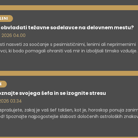
LENI
 obvladati težavne sodelavce na delovnem mestu?
. 2026 04.00
sti nasveti za soočanje s pesimističnimi, lenimi ali neprimernimi
vci, ki bodo pomagali ohraniti vaš mir in izboljšali timsko vzdušje.
E
znajte svojega šefa in se izognite stresu
. 2026 03.34
sprašujete, zakaj je vaš šef takšen, kot je, horoskop ponuja zanim
d! Spoznajte najpogostejše slabosti določenih astroloških znakov
u in se naučite, kako bolje razumeti dinamiko na delovnem mes