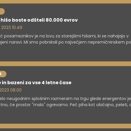
 hišo boste odšteli 80.000 evrov
. 2023 10.49
č posameznikov je na lovu za starejšimi hišami, ki se nahajajo v
jeni naravi. Mi smo pobrskali po največjem nepremičninskem po
 in preverili oglase.
E
 in bazeni za vse 4 letne čase
. 2023 08.00
zelo neugodnim splošnim razmeram na trgu glede energentov je 
etno, če prostor "malo" ogrevamo. Peč piha kot običajno, peleti, 
g preveč ogrevajo in ogrevajo naše domove, ko je v prehodne
u. Potem pa pridemo v situacijo, ko, čeprav smo komaj dobili en
zelo drago plačali, sami odpiramo vrata in okna, da se ohladimo. Š
tno je, če so v hiši otroci ali stari ljudje in tako najlažje zbolimo. R