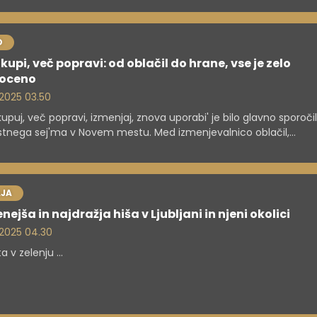
o od zelo dejavnih župnij v državi. V intervjuju razkriva, kako je vi
, ki združuje vodenje velike skupnosti, kompleksno upravljanje
enja, vsakodnevno pastoralno delo in življenje brez rednih priho
O
kupi, več popravi: od oblačil do hrane, vse je zelo
oceno
. 2025 03.50
kupuj, več popravi, izmenjaj, znova uporabi' je bilo glavno sporoči
stnega sej'ma v Novem mestu. Med izmenjevalnico oblačil,
ljalnicami, ustvarjalnimi kotički in pogovori o okolju prijaznih pra
azalo, da trajnost ni le okoljsko odgovorna odločitev, temveč po
inančno smiselna.
JA
nejša in najdražja hiša v Ljubljani in njeni okolici
. 2025 04.30
 v zelenju ...