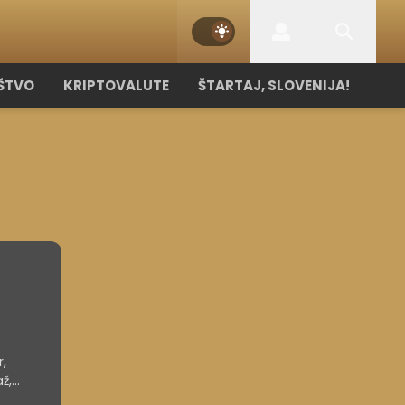
ŠTVO
KRIPTOVALUTE
ŠTARTAJ, SLOVENIJA!
,
ž,
ni Peči