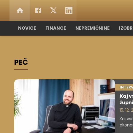
NOVICE
FINANCE
NEPREMIČNINE
IZOB
PEČ
INTER
Kaj v
župni
15. 12.
Kaj vs
ekonom
potem 