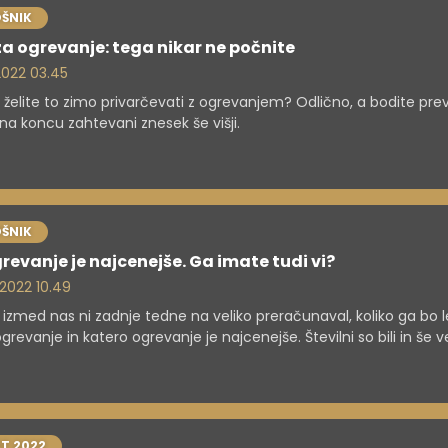
težavo je klimatska naprava, ki jo večina od nas ima že nekaj čas
ŠNIK
 jo uporabljamo predvsem poleti, da se rešimo pred vročino in v
za ogrevanje: tega nikar ne počnite
pa nas tudi pogrejejo.
 2022 03.45
i želite to zimo privarčevati z ogrevanjem? Odlično, a bodite prev
na koncu zahtevani znesek še višji.
ŠNIK
revanje je najcenejše. Ga imate tudi vi?
. 2022 10.49
 izmed nas ni zadnje tedne na veliko preračunaval, koliko ga bo 
ogrevanje in katero ogrevanje je najcenejše. Številni so bili in še 
vljeni celo investirati v spremembo ogrevalnega sistema.
T 2022