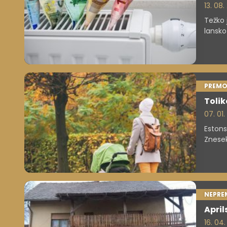
13. 08.
Težko 
lansko
bolje 
predvs
od ene
PREMO
Tolik
07. 01
Estons
Znesek
državi
NEPRE
April
16. 04.