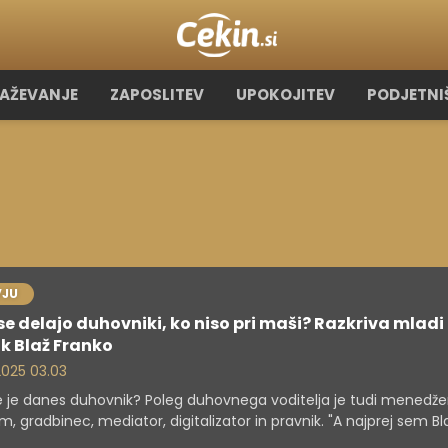
RAŽEVANJE
ZAPOSLITEV
UPOKOJITEV
PODJETNI
VJU
se delajo duhovniki, ko niso pri maši? Razkriva mladi
k Blaž Franko
 2025 03.03
e je danes duhovnik? Poleg duhovnega voditelja je tudi menedžer
, gradbinec, mediator, digitalizator in pravnik. "A najprej sem Bla
župnik in šele nato vse ostalo," pravi 33-letni Blaž Franko, ki v Mir