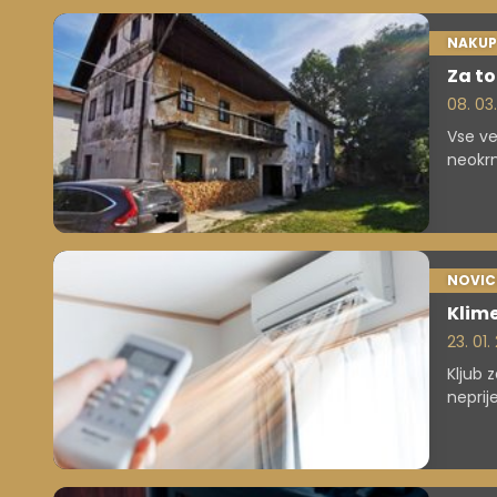
NAKUP
Za to
08. 03
Vse ve
neokrn
pri nas
NOVIC
Klime
23. 01
Kljub 
neprij
premo
obdobj
in jo 
neprije