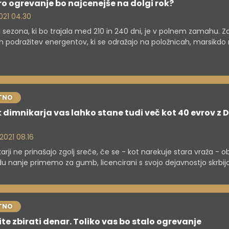
o ogrevanje bo najcenejše na dolgi rok?
 2021 04.30
a sezona, ki bo trajala med 210 in 240 dni, je v polnem zamahu. Z
h podražitev energentov, ki se odražajo na položnicah, marsikdo
lja in išče cenejše možnosti ogrevanja. Prav ima, saj je skrajni ča
mbo. Kaj je treba vedeti in pretehtati pred dokončno odločitvij
tni menjavi ali vzpostavitvi kurilnega sistema v novogradnji, je ra
tski svetovalec mreže ENSVET Ludvik Hriberšek.
TNO
 dimnikarja vas lahko stane tudi več kot 40 evrov z 
 2021 08.16
arji ne prinašajo zgolj sreče, če se - kot narekuje stara vraža - o
u nanje primemo za gumb, licencirani s svojo dejavnostjo skrbijo
arno in zdravstveno varnost ter posredno varujejo okolje. Oben
i obiski pomembni tudi zaradi prihranka, saj je ob rednih pregledi
oma tudi manjša poraba goriva.
TNO
te zbirati denar. Toliko vas bo stalo ogrevanje