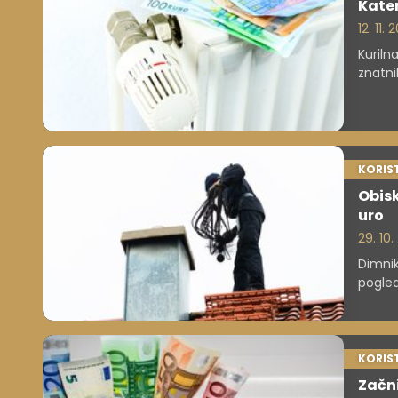
Kater
12. 11.
Kuriln
znatni
razmiš
spreme
morebi
energe
KORIS
Obisk
uro
29. 10.
Dimnik
pogled
za pož
njihov
pravil
KORIS
Začni