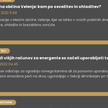
a občina Velenje: kam po osvežitev in ohladitev?
 2022 11.49
kacije v Mestni občine Velenje, kjer se lahko v vročih poletnih dn
te, ohladite in brezskrbno sončite.
TNO
i višjih računov za energente so začeli uporabljati t
. 2022 04.45
se odločajo za vgradnjo novega kamina ali za ponovno uporabo
eče enosobne peči na drva, ugotavljajo v Sekciji dimnikarjev pri 
jo k previdnosti.
MIČNINE