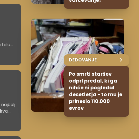
varčevanje?
rtalu
DEDOVANJE
Po smrti staršev
odprl predal, ki ga
nihče ni pogledal
desetletja - to mu je
prineslo 110.000
najbolj
evrov
drva,
m
ergijo
e bolj
ešitev