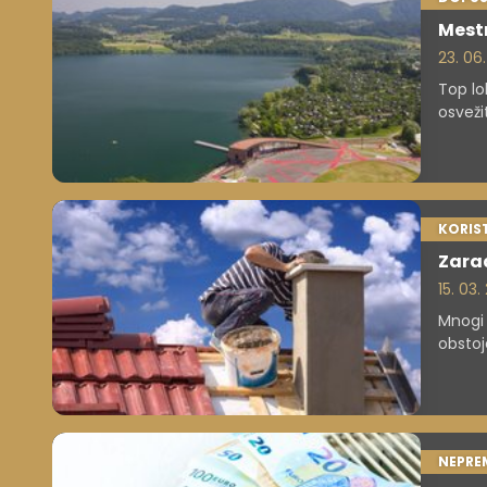
Mestn
23. 06.
Top lo
osveži
KORIS
Zarad
15. 03
Mnogi 
obstoj
Poziva
NEPRE