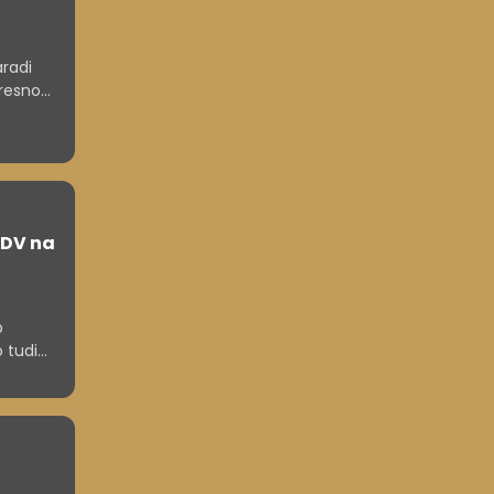
aradi
 resno
s za
o ob
zložil
DDV na
b
 tudi
em so
h