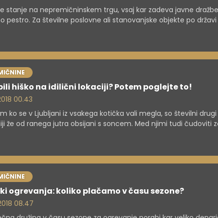
 je stanje na nepremičninskem trgu, vsaj kar zadeva javne dražbe
o pestro. Za številne poslovne ali stanovanjske objekte po držav
je ponudb, mi pa smo za vas pripravili presek aktualnih dražb, ki ž
jo. Osredotočili smo se na bivanjsko arhitekturo, torej eno ali ve
ske samostojne objekte ter posamezna stanovanja. V nadaljeva
ite najugodnejše možnosti za nakup.
MIČNINE
pili hiško na idilični lokaciji? Potem poglejte to!
 2018 00.43
 ko se v Ljubljani iz vsakega kotička vali megla, so številni drugi 
iji že od ranega jutra obsijani s soncem. Med njimi tudi čudoviti z
e Primorske. Tokrat smo preverili, kakšne so možnosti za nakup
ojne nepremičnine na območju odlično strateško pozicioniran
 regije.
MIČNINE
ki ogrevanja: koliko plačamo v času sezone?
 2018 08.47
čna družina v času sezone za ogrevanje porabi kar veliko denarj