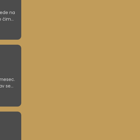
lede na
jo čim
 pa tudi
 mesec.
rav se