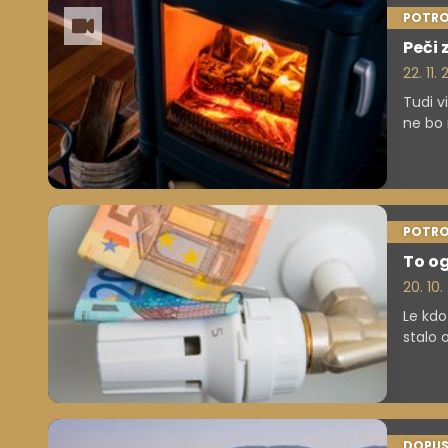
za to 
POTRO
vendar
Peči 
Lahko 
22. 11.
Tudi v
ne bo 
POTRO
To og
20. 10
Le kdo
stalo 
pripra
DOPUS