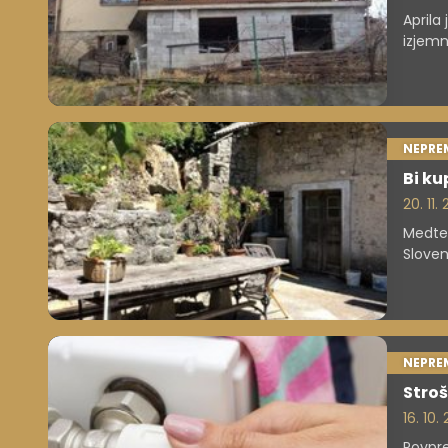
Aprila
izjemn
zbiran
poteka
družin
prever
NEPRE
Bi ku
20. 11.
Medtem
Sloven
Severn
samost
Goriške
NEPRE
Stroš
16. 10.
Povpre