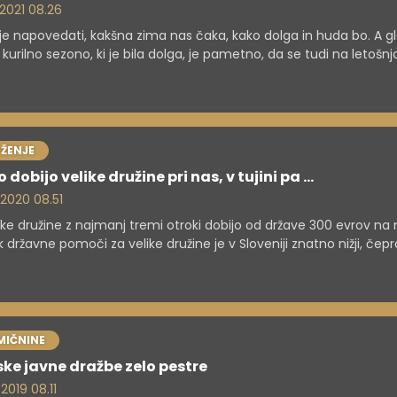
 2021 08.26
je napovedati, kakšna zima nas čaka, kako dolga in huda bo. A g
 kurilno sezono, ki je bila dolga, je pametno, da se tudi na letošn
pripravimo. Koliko energentov boste potrebovali, je sicer odvisno
em od velikosti in energetske učinkovitosti vašega doma. Delno
rgentov, saj imajo ti različne energetske vrednosti.
ŽENJE
o dobijo velike družine pri nas, v tujini pa ...
. 2020 08.51
ke družine z najmanj tremi otroki dobijo od države 300 evrov na
 državne pomoči za velike družine je v Sloveniji znatno nižji, čep
 ne razlikujeta veliko, ko je govora o rodnosti.
MIČNINE
ske javne dražbe zelo pestre
 2019 08.11