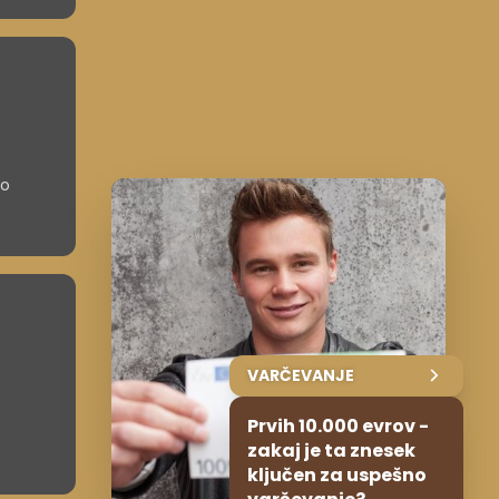
deti
dkov.
lo
ksah se
gosto
VARČEVANJE
Prvih 10.000 evrov -
zakaj je ta znesek
ključen za uspešno