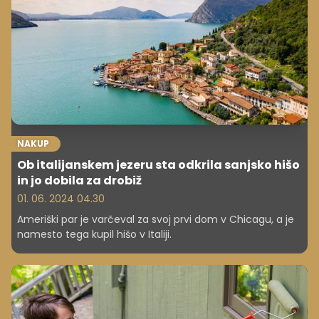
NAKUP
Ob italijanskem jezeru sta odkrila sanjsko hišo
in jo dobila za drobiž
01. 06. 2024 04.30
Ameriški par je varčeval za svoj prvi dom v Chicagu, a je
namesto tega kupil hišo v Italiji.