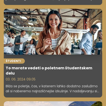
presegajo 15 evrov na uro. Podatki e-Študentskega
servisa kažejo še, da je za počitniško delo letos nekoliko
več ponudbe kot lani ter da 62 odstotkov mladih prvo
zaposlitev dobi pri delodajalcih, kjer so predhodno
opravljali študentsko delo.
ŠTUDENTI
To morate vedeti o poletnem študentskem
delu
03. 06. 2024 09.05
Bliža se poletje, čas, v katerem lahko dodatno zaslužimo
ali si naberemo najrazličnejše izkušnje. V nadaljevanju si
lahko preberete vse, kar morate vedeti o poletnem
študentskem delu.