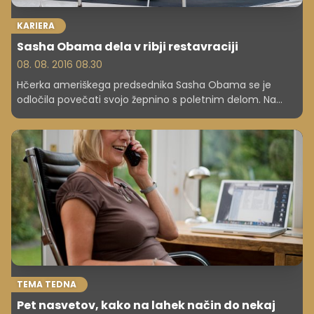
KARIERA
Sasha Obama dela v ribji restavraciji
08. 08. 2016 08.30
Hčerka ameriškega predsednika Sasha Obama se je
odločila povečati svojo žepnino s poletnim delom. Na
izletniškem otoku Martha's Vineyard streže goste v ribji
restavraciji.
TEMA TEDNA
Pet nasvetov, kako na lahek način do nekaj