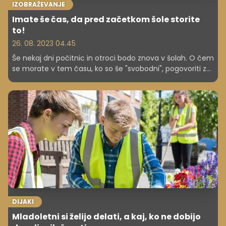
IZOBRAŽEVANJE
Imate še čas, da pred začetkom šole storite
to!
26. 08. 2023 04.45
Še nekaj dni počitnic in otroci bodo znova v šolah. O čem
se morate v tem času, ko so še "svobodni", pogovoriti z
njimi? Preverite!
DIJAKI
Mladoletni si želijo delati, a kaj, ko ne dobijo