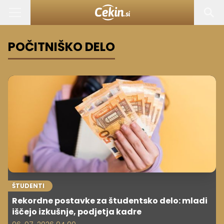
POČITNIŠKO DELO
ŠTUDENTI
Rekordne postavke za študentsko delo: mladi
iščejo izkušnje, podjetja kadre