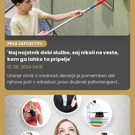
PRVA ZAPOSLITEV
'Naj najstnik dobi službo, saj nikoli ne veste,
kam ga lahko ta pripelje'
01. 06. 2024 04.15
Učenje otrok o vrednosti denarja je pomemben del
njihove poti v odraslost, pravi družinski psihoterapevt
Richard Hogan.