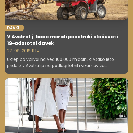
DAVKI
V Avstraliji bodo morali popotniki plačevati
19-odstotni davek
27. 09. 2016 11.14
Ukrep bo vplival na več 100.000 mladih, ki vsako leto
pridejo v Avstralijo na podlagi letnih vizumov za
počitniško delo. Največ jih prihaja iz Velike Britanije,
Kanade, Japonske in Tajvana.