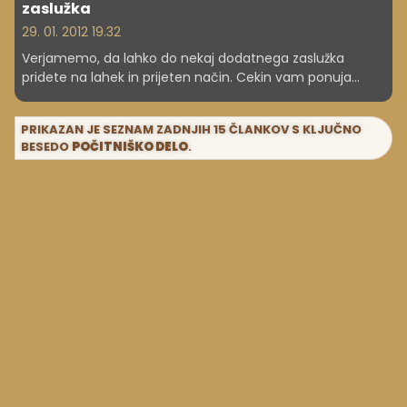
zaslužka
29. 01. 2012 19.32
Verjamemo, da lahko do nekaj dodatnega zaslužka
pridete na lahek in prijeten način. Cekin vam ponuja
nasvet ali dva.
PRIKAZAN JE SEZNAM ZADNJIH 15 ČLANKOV S KLJUČNO
BESEDO
POČITNIŠKO DELO
.