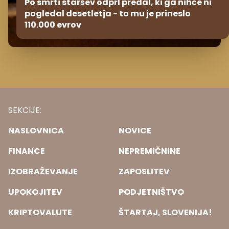
Po smrti staršev odprl predal, ki ga nihče ni
pogledal desetletja - to mu je prineslo
110.000 evrov
SEKCIJE:
NASLOVNICA
NOVICE
FINANCE
NEPREMIČNINE
IZOBRAŽEVANJE
ZAPOSLITEV
UPOKOJITEV
PODJETNIŠTVO
KRIPTOVALUTE
ŠTARTAJ, SLOVENIJA!