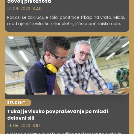
dovolj priložnosti
12. 06. 2023 13.49
Počasi se zaključuje šola, počitnice trkajo na vrata. Mladi,
med njimi številni še mladoletni, iščejo počitniško delo,
saj si želijo tako zaslužka kot izkušenj. A kakšno je trenutno
razpoloženje na trgu dela?
ŠTUDENTI
Tukaj je visoko povpraševanje po mladi
delovni sili
19. 05. 2023 13.10