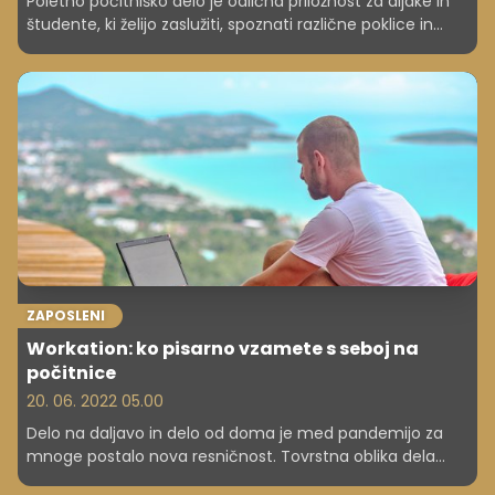
Poletno počitniško delo je odlična priložnost za dijake in
študente, ki želijo zaslužiti, spoznati različne poklice in
delodajalce, si pridobiti delovne izkušnje in raziskati
karierne možnosti. Kakšno pa je povpraševanje po mladi
delovni sili in kolikšna so plačila? Preverite!
ZAPOSLENI
Workation: ko pisarno vzamete s seboj na
počitnice
20. 06. 2022 05.00
Delo na daljavo in delo od doma je med pandemijo za
mnoge postalo nova resničnost. Tovrstna oblika dela
med drugim omogoča večjo fleksibilnost glede kraja, kjer