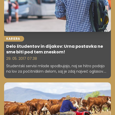
KARIERA
Delo študentov in dijakov: Urna postavka ne
sme biti pod tem zneskom!
29. 05. 2017 07.38
Študentski servisi mlade spodbujajo, naj se hitro podajo
na lov za počitniškim delom, saj je zdaj največ oglasov.
Povprečna urna postavka se razlikuje glede na regijo oz.
vrsto dela, določen pa je tudi najnižji znesek.