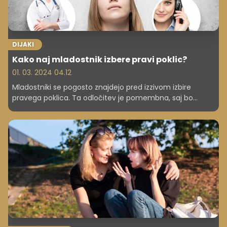
DIJAKI
Kako naj mladostnik izbere pravi poklic?
01. 03. 2024 04.12
Mladostniki se pogosto znajdejo pred izzivom izbire
pravega poklica. Ta odločitev je pomembna, saj bo
vplivala na njihovo prihodnost in zadovoljstvo v karieri.
Preverite nekaj ključnih nasvetov, ki bodo mladostnikom
pomagali pri izbiri pravega poklica.