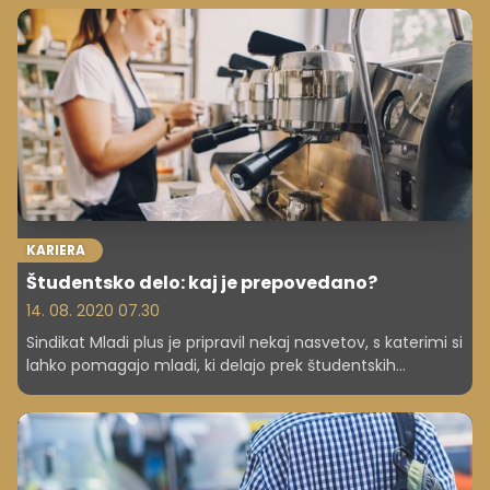
zaposleni opravlja delo. Prav zato se je v zadnjem letu po
svetu razširil trend daljših počitnic, na katere s seboj
posamezniki vzamejo tudi delo oziroma tako imenovane
delovne počitnice. Kaj so prednosti in slabosti delovnih
počitnic?
KARIERA
Študentsko delo: kaj je prepovedano?
14. 08. 2020 07.30
Sindikat Mladi plus je pripravil nekaj nasvetov, s katerimi si
lahko pomagajo mladi, ki delajo prek študentskih
napotnic. Kaj od njih lahko zahteva delodajalec, ali
morajo sprejeti brezplačno uvajanje ... Odgovori v članku.