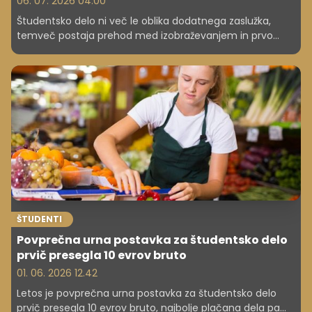
06. 07. 2026 04.00
Študentsko delo ni več le oblika dodatnega zaslužka,
temveč postaja prehod med izobraževanjem in prvo
redno zaposlitvijo. Generacija Z vse bolj vpliva na
slovenski trg dela, kjer mladi želijo predvsem izkušnje,
delodajalci pa v njih iščejo prihodnje zaposlene.
ŠTUDENTI
Povprečna urna postavka za študentsko delo
prvič presegla 10 evrov bruto
01. 06. 2026 12.42
Letos je povprečna urna postavka za študentsko delo
prvič presegla 10 evrov bruto, najbolje plačana dela pa