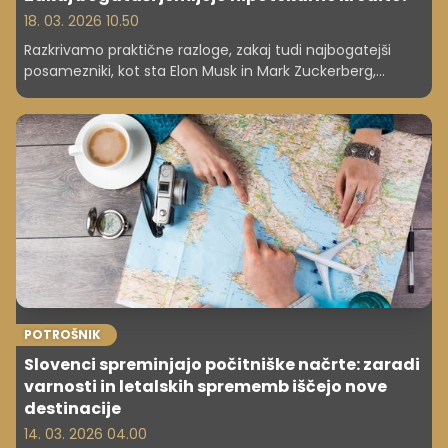
18. 03. 2026 10.50
Razkrivamo praktične razloge, zakaj tudi najbogatejši
posamezniki, kot sta Elon Musk in Mark Zuckerberg,
uporabljajo hipoteke namesto gotovine za nakupe
nepremičnin. Ključna je matematika donosnosti naložb
proti stroškom kredita in izogibanje vezavi likvidnega
kapitala.
POTROŠNIK
Slovenci spreminjajo počitniške načrte: zaradi
varnosti in letalskih sprememb iščejo nove
destinacije
14. 03. 2026 04.00