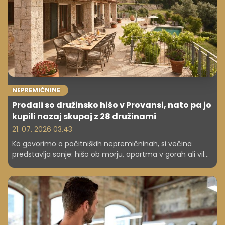
NEPREMIČNINE
Prodali so družinsko hišo v Provansi, nato pa jo
kupili nazaj skupaj z 28 družinami
21. 07. 2026 03.43
Ko govorimo o počitniških nepremičninah, si večina
predstavlja sanje: hišo ob morju, apartma v gorah ali vilo
sredi vinogradov. Manj pogosto pa govorimo o stroških,
skrbi in odgovornosti, ki jih prinaša lastništvo druge
nepremičnine.