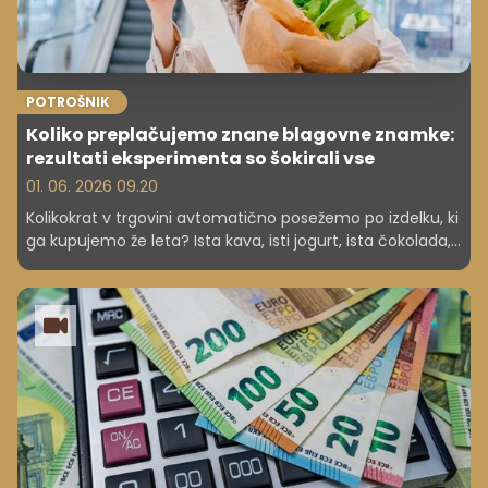
POTROŠNIK
Koliko preplačujemo znane blagovne znamke:
rezultati eksperimenta so šokirali vse
01. 06. 2026 09.20
Kolikokrat v trgovini avtomatično posežemo po izdelku, ki
ga kupujemo že leta? Ista kava, isti jogurt, ista čokolada,
isto olje. Navade pri nakupovanju so močne, blagovne
znamke pa so skozi desetletja ustvarile občutek
zaupanja, zaradi katerega pogosto sploh ne pogledamo
alternative na polici. Toda v času, ko so življenjski stroški
vse višji, si vse več ljudi zastavlja vprašanje, ali zares
plačujemo kakovost ali predvsem ime in embalažo.