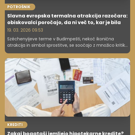
POTROŠNIK
Slavna evropska termalna atrakcija razočara:
obiskovalci poročajo, da ni več to, kar je bila
19. 03. 2026 09.53
Széchenyijeve terme v Budimpešti, nekoč ikonična
atrakcija in simbol sprostitve, se soočajo z množico kritik.
Obiskovalci poročajo o slabi higieni in prenatrpanosti.
Kljub temu nekateri še vedno izpostavljajo dobre izkušnje,
zlasti v zunanjih bazenih v zimskem času.
KREDITI
Zakaj bogataši jemljejo hipotekarne kredite?