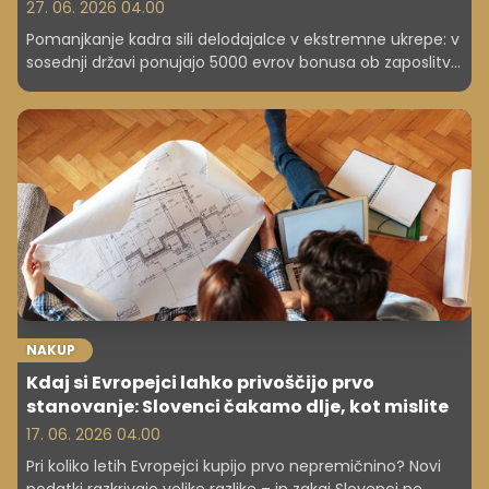
27. 06. 2026 04.00
Pomanjkanje kadra sili delodajalce v ekstremne ukrepe: v
sosednji državi ponujajo 5000 evrov bonusa ob zaposlitvi,
poleg tega še stanovanje ali subvencijo najemnine.
NAKUP
Kdaj si Evropejci lahko privoščijo prvo
stanovanje: Slovenci čakamo dlje, kot mislite
17. 06. 2026 04.00
Pri koliko letih Evropejci kupijo prvo nepremičnino? Novi