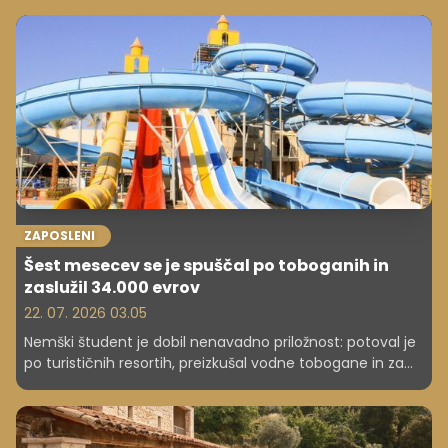
poudarili na inšpektoratu za delo. Opozorili so, da je treba
ukrepe načrtovati že pred nastopom vročinskega vala,
ne šele takrat, ko so temperature že visoke.
ZAPOSLENI
Šest mesecev se je spuščal po toboganih in
zaslužil 34.000 evrov
22. 07. 2026 03.05
Nemški študent je dobil nenavadno priložnost: potoval je
po turističnih resortih, preizkušal vodne tobogane in za
približno šest mesecev dela prejel okoli 34.000 evrov.