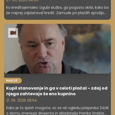
27. 05. 2026 04.00
Ko kreditojemalec izgubi službo, ga pogosto skrbi, kako bo
še naprej odplačeval kredit. Zamude pri plačilih sprožijo
vrsto posledic, ki se začnejo z opomini in lahko končajo s
sodno izvršbo, vmes pa se dolg postopoma povečuje. A
postopki niso ne hitri ne samodejni. V bankah zato
poudarjajo, da je ključno hitro ukrepanje, saj je v zgodnji
fazi pogosto še mogoče najti skupno rešitev in se izogniti
še hujši finančni stiski.
NAKUP
Kupil stanovanje in ga v celoti plačal – zdaj od
njega zahtevajo še eno kupnino
21. 05. 2026 08.54
Kako je to sploh mogoče, so se ob ogledu prispevka 24UR
o domu znanega dirigenta in skladatelja Patrika Grebla