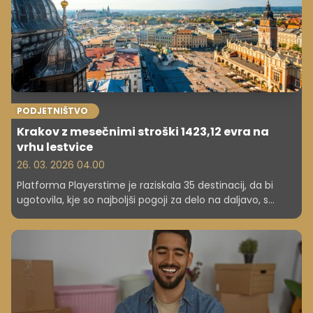
PODJETNIŠTVO
Krakov z mesečnimi stroški 1423,12 evra na
vrhu lestvice
26. 03. 2026 04.00
Platforma Playerstime je raziskala 35 destinacij, da bi
ugotovila, kje so najboljši pogoji za delo na daljavo, s
poudarkom na prihrankih v Vzhodni in Srednji Evropi.
Prikazani so specifični podatki za deset najboljših mest,
vključno s ceno interneta, nastanitve in varnosti.