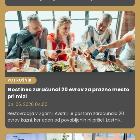
spraševali številni. Greblo je z družino kupil stanovanje, ga
v celoti plačal, a sedaj mu grozi, da ga mora plačati še
enkrat ali naj se z družino izseli.
POTROŠNIK
Gostinec zaračunal 20 evrov za prazno mesto
pri mizi
04. 05. 2026 04.00
Restavracija v Zgornji Avstriji je gostom zaračunala 20
evrov kazni, ker eden od povabljenih ni prišel. Lastnik
pravi, da gre za nujno zaščito pred finančno izgubo.