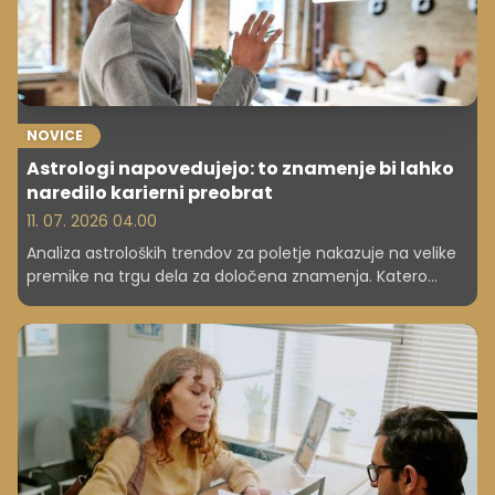
NOVICE
Astrologi napovedujejo: to znamenje bi lahko
naredilo karierni preobrat
11. 07. 2026 04.00
Analiza astroloških trendov za poletje nakazuje na velike
premike na trgu dela za določena znamenja. Katero
znamenje bo iskalo večjo avtonomijo?