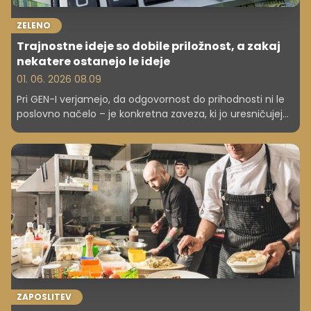
ZELENO
Trajnostne ideje so dobile priložnost, a zakaj
nekatere ostanejo le ideje
01. 06. 2026 08.09
Pri GEN-I verjamejo, da odgovornost do prihodnosti ni le
poslovno načelo – je konkretna zaveza, ki jo uresničujejo
vsak dan. Kot energetsko podjetje dobro vedo, kakšno
vlogo igrajo pri prehodu v bolj trajnostno družbo.
ZAPOSLITEV