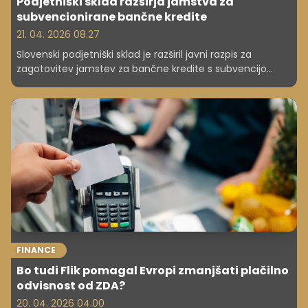
Podjetniški sklad razširja jamstva za
subvencionirane bančne kredite
21. 04. 2026 08.27
Slovenski podjetniški sklad je razširil javni razpis za
zagotovitev jamstev za bančne kredite s subvencijo
obrestne mere. Če je marca razpisal za skupno 33
milijonov evrov garancij, je zdaj razpis razširil za 49,5
milijona evrov. Jamstvom za investicijska vlaganja se
pridružujeta še dve novi liniji garancij.
FINANCE
Bo tudi Flik pomagal Evropi zmanjšati plačilno
odvisnost od ZDA?
20. 04. 2026 04.00