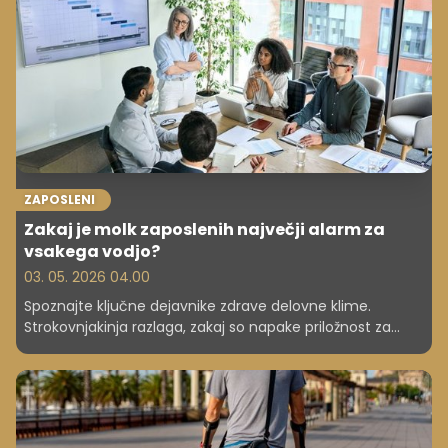
ZAPOSLENI
Zakaj je molk zaposlenih največji alarm za
vsakega vodjo?
03. 05. 2026 04.00
Spoznajte ključne dejavnike zdrave delovne klime.
Strokovnjakinja razlaga, zakaj so napake priložnost za
učenje in kako napačni vzorci vplivajo na učinkovitost
vaše ekipe.