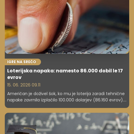
IGRE NA SREČO
Loterijska napaka: namesto 86.000 dobil le 17
evrov
15. 06. 2026 09.11
Američan je doživel šok, ko mu je loterija zaradi tehnične
napake zavrnila izplačilo 100.000 dolarjev (86.160 evrov).
Srečka naj bi bila vredna le pičlih 20 dolarjev (17 evrov).