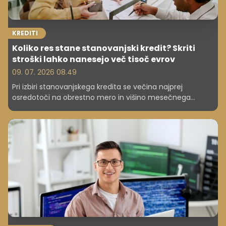
KREDITI
Koliko res stane stanovanjski kredit? Skriti
stroški lahko nanesejo več tisoč evrov
09. 07. 2026 08.49
Pri izbiri stanovanjskega kredita se večina najprej
osredotoči na obrestno mero in višino mesečnega
obroka. A končna cena financiranja nepremičnine je
precej višja. Kreditojemalce poleg kredita in obresti
doletijo še številni dodatni stroški – od cenitve
nepremičnine in notarskih storitev do zavarovanj,
bančnih nadomestil in stroškov zemljiškoknjižnega
postopka, ki lahko skupaj nanesejo več tisoč evrov.