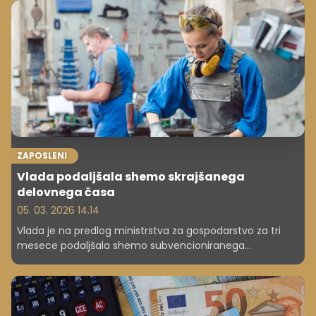
kršitve dosegajo do 230.000 evrov. Poudarek je na
preprečevanju zavajajočih vsebin. Tudi sedaj, ko padajo
rakete, oblasti budno spremljajo, kaj ljudje objavljajo na
družbenih omrežjih.
ZAPOSLENI
Vlada podaljšala shemo skrajšanega
delovnega časa
05. 03. 2026 14.14
Vlada je na predlog ministrstva za gospodarstvo za tri
mesece podaljšala shemo subvencioniranega
skrajšanega delovnega časa, ki bi se sicer iztekla 5.
marca. Ukrep, ki vključuje iste dejavnosti kot doslej, bo
tako veljal do 5. junija, so po seji vlade sporočili iz njenega
urada za komuniciranje.