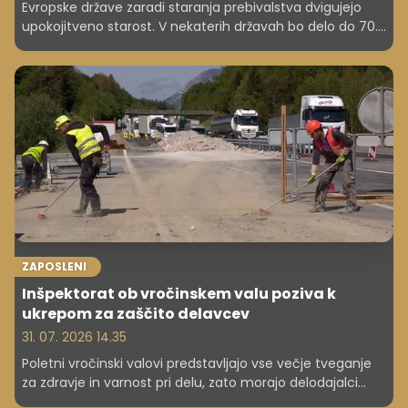
Evropske države zaradi staranja prebivalstva dvigujejo
upokojitveno starost. V nekaterih državah bo delo do 70.
leta ali več postalo nova realnost. Kaj to pomeni za
zaposlene? Po projekcijah OECD bi namreč lahko
današnji mladi zaposleni na Danskem v prihodnosti delali
celo do 74. leta starosti.
ZAPOSLENI
Inšpektorat ob vročinskem valu poziva k
ukrepom za zaščito delavcev
31. 07. 2026 14.35
Poletni vročinski valovi predstavljajo vse večje tveganje
za zdravje in varnost pri delu, zato morajo delodajalci
poskrbeti za ustrezne ukrepe za zaščito delavcev, so