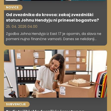
NOVICE
Od zvezdnika do krovca: zakaj zvezdniški
status Johnu Hendyju ni prinesel bogastva?
25. 04. 2026 04.00
Zgodba Johna Hendyja iz East 17 je opomin, da slava ne
pomeni nujno finančne varnosti. Danes se nekdanji
zvezdnik preživlja s krovstvom in opozarja na pomen
avtorskih pravic.
SUBVENCIJE