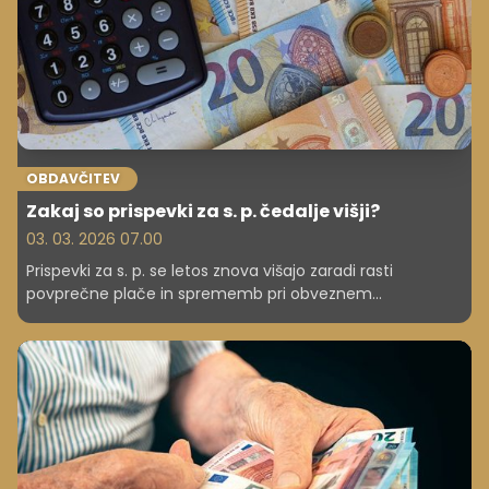
OBDAVČITEV
Zakaj so prispevki za s. p. čedalje višji?
03. 03. 2026 07.00
Prispevki za s. p. se letos znova višajo zaradi rasti
povprečne plače in sprememb pri obveznem
zdravstvenem prispevku. Preverite, kako se izračunajo,
kje najdete pravilen obračun in katere novosti prinaša
normirancem leto 2026.