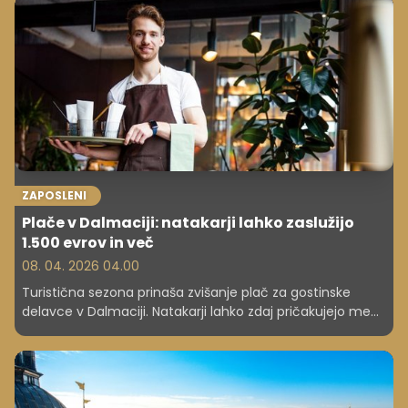
ZAPOSLENI
Plače v Dalmaciji: natakarji lahko zaslužijo
1.500 evrov in več
08. 04. 2026 04.00
Turistična sezona prinaša zvišanje plač za gostinske
delavce v Dalmaciji. Natakarji lahko zdaj pričakujejo med
1.500 in 1.600 evri mesečno, kuharji pa celo 2.000 evrov.