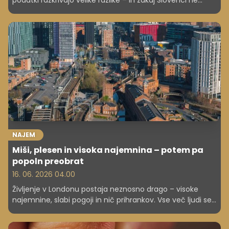
podatki razkrivajo velike razlike – in zakaj Slovenci ne
sodimo med najhitrejše.
NAJEM
Miši, plesen in visoka najemnina – potem pa
popoln preobrat
16. 06. 2026 04.00
Življenje v Londonu postaja neznosno drago – visoke
najemnine, slabi pogoji in nič prihrankov. Vse več ljudi se
seli v cenejša mesta, kjer živijo bolje.