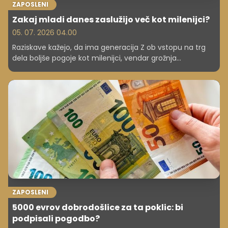
ZAPOSLENI
Zakaj mladi danes zaslužijo več kot milenijci?
05. 07. 2026 04.00
Raziskave kažejo, da ima generacija Z ob vstopu na trg
dela boljše pogoje kot milenijci, vendar grožnja
brezposelnosti in stagnacija še vedno obstajata.
ZAPOSLENI
5000 evrov dobrodošlice za ta poklic: bi
podpisali pogodbo?