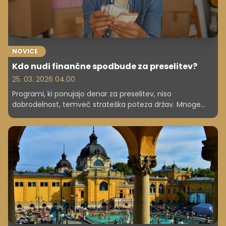
NOVICE
Kdo nudi finančne spodbude za preselitev?
25. 03. 2026 04.00
Programi, ki ponujajo denar za preselitev, niso
dobrodelnost, temveč strateška poteza držav. Mnoge
regije, zlasti podeželske, se soočajo z upadanjem in
staranjem prebivalstva. Države s temi programi želijo
obrniti trend depopulacije.