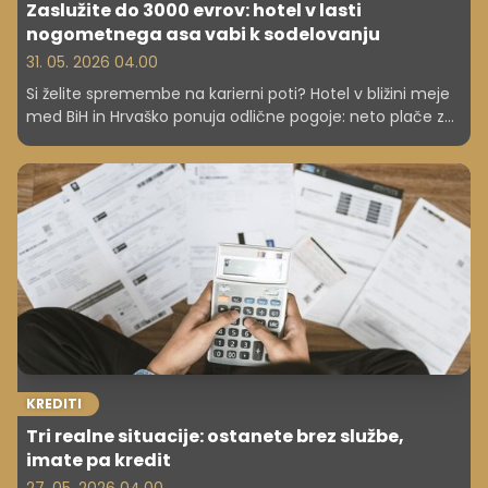
Zaslužite do 3000 evrov: hotel v lasti
nogometnega asa vabi k sodelovanju
31. 05. 2026 04.00
Si želite spremembe na karierni poti? Hotel v bližini meje
med BiH in Hrvaško ponuja odlične pogoje: neto plače za
kuharje do 3000 evrov ter za natakarje do 1500 evrov.
Vključena sta brezplačna nastanitev in prehrana, kar je
idealno za vse, ki iščejo hitro rešitev.
KREDITI
Tri realne situacije: ostanete brez službe,
imate pa kredit