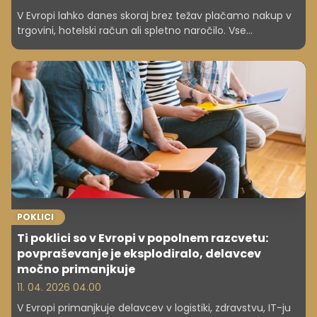
V Evropi lahko danes skoraj brez težav plačamo nakup v
trgovini, hotelski račun ali spletno naročilo. Vse
pomembnejše pa postaja vprašanje, kdo določa pravila
ter nadzoruje podatke in tehnologijo, od katerih je
odvisno vsakdanje plačevanje.
POKLICI
Ti poklici so v Evropi v popolnem razcvetu:
povpraševanje je eksplodiralo, delavcev
močno primanjkuje
11. 04. 2026 04.00
V Evropi primanjkuje delavcev v logistiki, zdravstvu, IT-ju