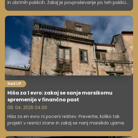
in obrtnih poklicih. Zakaj je povpraševanje po teh poklicih
eksplodiralo in kje je največ prostih delovnih mest?
NAKUP
Hiša za 1 evro: zakaj se sanje marsikomu
spremenijo v finančno past
08. 04. 2026 04.00
Hiša za en evro ni poceni rešitev. Preverite, koliko tak
projekt v resnici stane in zakaj se nanj marsikdo ujame.