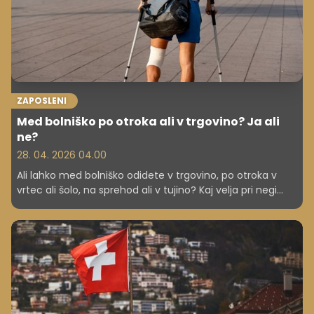
ZAPOSLENI
Med bolniško po otroka ali v trgovino? Ja ali
ne?
28. 04. 2026 04.00
Ali lahko med bolniško odidete v trgovino, po otroka v
vrtec ali šolo, na sprehod ali v tujino? Kaj velja pri negi
otroka ali drugega družinskega člana in rizični nosečnosti,
kako je pri samozaposlenih ter kakšne sankcije grozijo ob
kršitvah? Preverite, kaj določajo pravila.