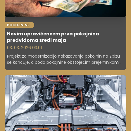
POKOJNINE
Novim upravičencem prva pokojnina
predvidoma sredi maja
03. 03. 2026 03.01
Projekt za modernizacijo nakazovanja pokojnin na Zpizu
se končuje, a bodo pokojnine obstoječim prejemnikom
kljub temu izplačane nemoteno. Novim upravičencem s
pravico do pokojnine po 1. marcu pa do 27. marca ne
bodo izdali odločbe o prvem priznanju pravice. Za tiste, ki
jim bodo odločbo izdali po 27. marcu, bo prvo nakazilo
predvidoma sredi maja.