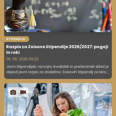
ŠTIPENDIJE
Razpis za Zoisove štipendije 2026/2027: pogoji
in roki
05. 06. 2026 09.22
Javni štipendijski, razvojni, invalidski in preživninski sklad je
objavil javni razpis za dodelitev Zoisovih štipendij za leto
2026/2027. Prav tako obstoječe štipendiste pozivajo k
oddaji vlog za nadaljnje prejemanje Zoisove štipendije.
Rok za oddajo vlog za dodelitev štipendij je za dijake 30.
september, za študente 30. oktober.