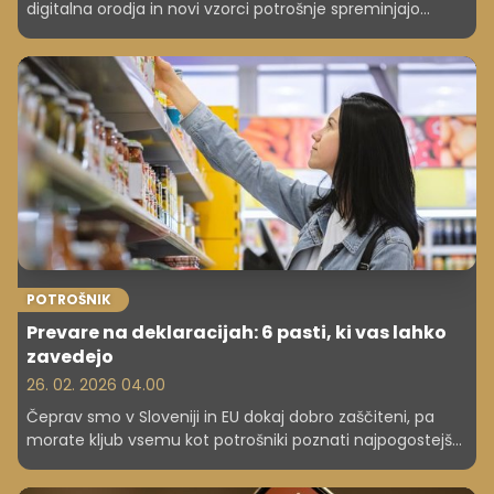
digitalna orodja in novi vzorci potrošnje spreminjajo
finančne navade gospodinjstev.
POTROŠNIK
Prevare na deklaracijah: 6 pasti, ki vas lahko
zavedejo
26. 02. 2026 04.00
Čeprav smo v Sloveniji in EU dokaj dobro zaščiteni, pa
morate kljub vsemu kot potrošniki poznati najpogostejše
trike na živilskih deklaracijah, s katerimi proizvajalci
ustvarjajo lažen občutek, da je izdelek zdrav. Preverite,