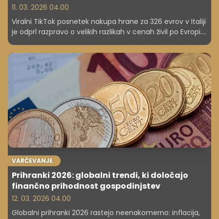
11. 03. 2026 04.00
Viralni TikTok posnetek nakupa hrane za 326 evrov v Italiji
je odprl razpravo o velikih razlikah v cenah živil po Evropi.
Zakaj so čezmejni nakupi vse pogostejši?
VARČEVANJE
Prihranki 2026: globalni trendi, ki določajo
finančno prihodnost gospodinjstev
12. 03. 2026 04.00
Globalni prihranki 2026 rastejo neenakomerno: inflacija,