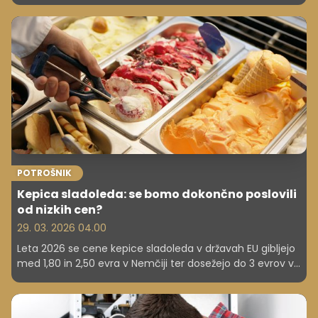
letalskim prevoznikom. Posledično se zmanjšuje število
letov in zvišujejo cene kart, kar otežuje potovanja in
ogroža dobičkonosnost industrije.
POTROŠNIK
Kepica sladoleda: se bomo dokončno poslovili
od nizkih cen?
29. 03. 2026 04.00
Leta 2026 se cene kepice sladoleda v državah EU gibljejo
med 1,80 in 2,50 evra v Nemčiji ter dosežejo do 3 evrov v
Italiji in Španiji. Proizvajalci si prizadevajo ohraniti
dostopnost in kakovost izdelkov.