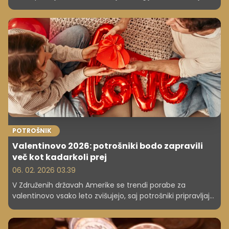
POTROŠNIK
Valentinovo 2026: potrošniki bodo zapravili
več kot kadarkoli prej
06. 02. 2026 03.39
V Združenih državah Amerike se trendi porabe za
valentinovo vsako leto zvišujejo, saj potrošniki pripravljajo
darila za partnerje, prijatelje, sodelavce in celo hišne
ljubljenčke. Po napovedih National Retail Federation (NRF)
bo letošnja poraba dosegla rekordnih približno 27,1