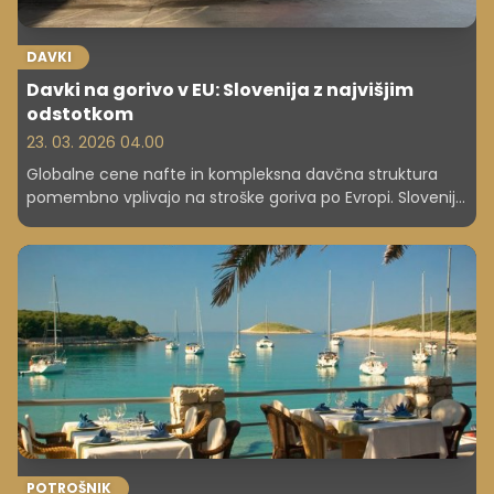
DAVKI
Davki na gorivo v EU: Slovenija z najvišjim
odstotkom
23. 03. 2026 04.00
Globalne cene nafte in kompleksna davčna struktura
pomembno vplivajo na stroške goriva po Evropi. Slovenija
v letu 2026 vodi po deležu davka na bencin, a so skupne
cene ugodnejše kot v nekaterih drugih članicah EU.
Raziskava je pokazala stanje na dan 16. marec. Po tem
datumu se je pri nas gorivo že podražilo.
POTROŠNIK