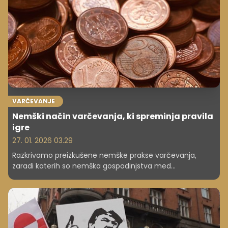
milijarde evrov, kar je največ doslej.
VARČEVANJE
Nemški način varčevanja, ki spreminja pravila
igre
27. 01. 2026 03.29
Razkrivamo preizkušene nemške prakse varčevanja,
zaradi katerih so nemška gospodinjstva med
najvarčnejšimi v Evropi. Kako vam lahko pomagajo pri
pametnejšem upravljanju denarja?