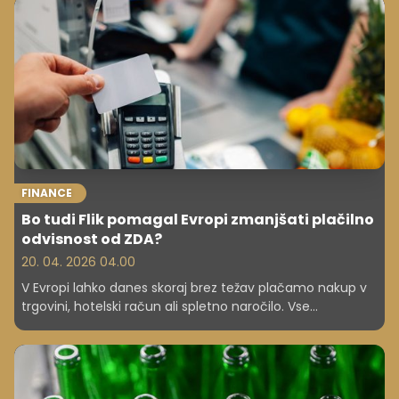
FINANCE
Bo tudi Flik pomagal Evropi zmanjšati plačilno
odvisnost od ZDA?
20. 04. 2026 04.00
V Evropi lahko danes skoraj brez težav plačamo nakup v
trgovini, hotelski račun ali spletno naročilo. Vse
pomembnejše pa postaja vprašanje, kdo določa pravila
ter nadzoruje podatke in tehnologijo, od katerih je
odvisno vsakdanje plačevanje.