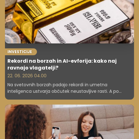
bančnih nadomestil in stroškov zemljiškoknjižnega
postopka, ki lahko skupaj nanesejo več tisoč evrov.
INVESTICIJE
Rekordi na borzah in AI-evforija: kako naj
ravnajo vlagatelji?
22. 06. 2026 04.00
Na svetovnih borzah padajo rekordi in umetna
inteligenca ustvarja občutek neustavljive rasti. A po
oceni upravljavca osebnega premoženja mag. Mitje
Vezoviška se pod površjem skrivajo tveganja, ki jih številni
vlagatelji v času evforije spregledajo.