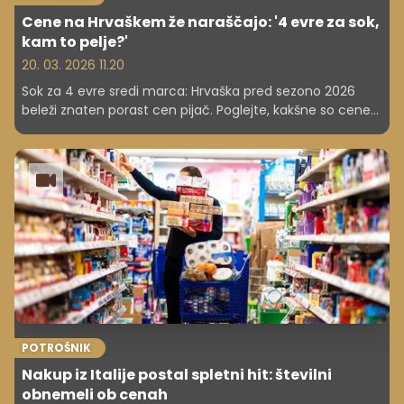
Cene na Hrvaškem že naraščajo: '4 evre za sok,
kam to pelje?'
20. 03. 2026 11.20
Sok za 4 evre sredi marca: Hrvaška pred sezono 2026
beleži znaten porast cen pijač. Poglejte, kakšne so cene
in zakaj strokovnjaki in potrošniki izražajo zaskrbljenost
glede prihodnjih cenovnih premikov.
POTROŠNIK
Nakup iz Italije postal spletni hit: številni
obnemeli ob cenah