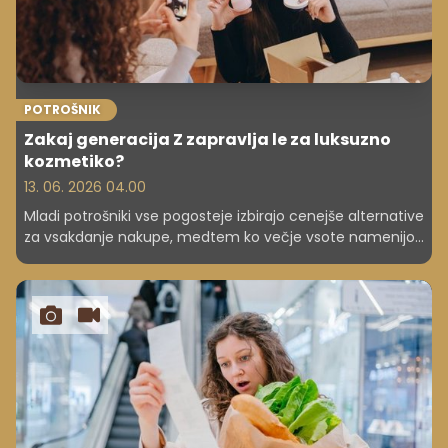
POTROŠNIK
Zakaj generacija Z zapravlja le za luksuzno
kozmetiko?
13. 06. 2026 04.00
Mladi potrošniki vse pogosteje izbirajo cenejše alternative
za vsakdanje nakupe, medtem ko večje vsote namenijo
vrhunskim lepotnim izdelkom. Preberite, kako s pomočjo
trendov na družbenih omrežjih pametno optimizirajo svoj
mesečni osebni proračun.