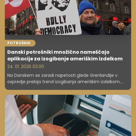
POTROŠNIK
Danski potrošniki množično nameščajo
aplikacije za izogibanje ameriškim izdelkom
24. 01. 2026 03.00
Na Danskem se zaradi napetosti glede Grenlandije v
ospredje prebija trend izogibanja ameriškim izdelkom.
Mobilne aplikacije, ki omogočajo preverjanje porekla
blaga, so postale pravi hit. Kako močan je vpliv
geopolitike na nakupovalne navade?