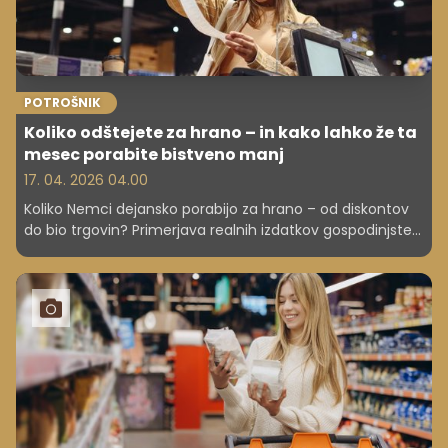
POTROŠNIK
Koliko odštejete za hrano – in kako lahko že ta
mesec porabite bistveno manj
17. 04. 2026 04.00
Koliko Nemci dejansko porabijo za hrano – od diskontov
do bio trgovin? Primerjava realnih izdatkov gospodinjstev
v Nemčiji in Sloveniji ter razlogi za velike razlike v cenah.