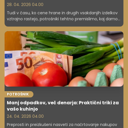
28. 04. 2026 04.00
Tudi v času, ko cene hrane in drugih vsakdanjih izdelkov
vztrajno rastejo, potrošniki tehtno premislimo, kaj damo v
nakupovalno košarico. Ne iščemo več zgolj najnižje cene,
temveč dobro razmerje med kakovostjo, poreklom in
zanesljivostjo. Prav tu v ospredje stopajo izdelki lastnih
blagovnih znamk trgovcev, ki že dolgo niso več sinonim
za kompromis, temveč za premišljeno in odgovorno
izbiro.
POTROŠNIK
Manj odpadkov, več denarja: Praktični triki za
vašo kuhinjo
24. 04. 2026 04.00
Preprosti in preizkušeni nasveti za načrtovanje nakupov