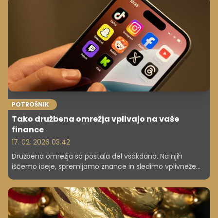
kako vas lahko zavedejo slogani, slike, porcije in opisi.
POTROŠNIK
Tako družbena omrežja vplivajo na vaše
finance
17. 02. 2026 03.42
Družbena omrežja so postala del vsakdana. Na njih
iščemo ideje, spremljamo znance in sledimo vplivnežem.
Toda poleg zabave imajo tudi velik vpliv na naše finance.
Fotografije popolnih počitnic, priporočila izdelkov in oglasi
lahko neopazno vplivajo na to, koliko zapravimo.