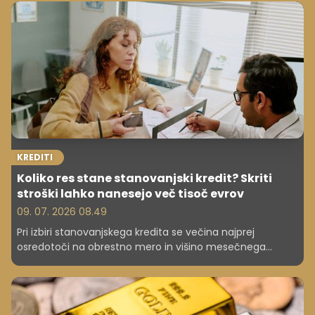
ogroziti finančne varnosti jutri.
KREDITI
Koliko res stane stanovanjski kredit? Skriti
stroški lahko nanesejo več tisoč evrov
09. 07. 2026 08.49
Pri izbiri stanovanjskega kredita se večina najprej
osredotoči na obrestno mero in višino mesečnega
obroka. A končna cena financiranja nepremičnine je
precej višja. Kreditojemalce poleg kredita in obresti
doletijo še številni dodatni stroški – od cenitve
nepremičnine in notarskih storitev do zavarovanj,