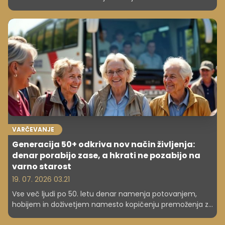
užitkih, ki stanejo le nekaj evrov, a ljudem prinašajo več
zadovoljstva.
VARČEVANJE
Generacija 50+ odkriva nov način življenja:
denar porabijo zase, a hkrati ne pozabijo na
varno starost
19. 07. 2026 03.21
Vse več ljudi po 50. letu denar namenja potovanjem,
hobijem in doživetjem namesto kopičenju premoženja za
dediče. A strokovnjaki opozarjajo: uživanje danes ne sme