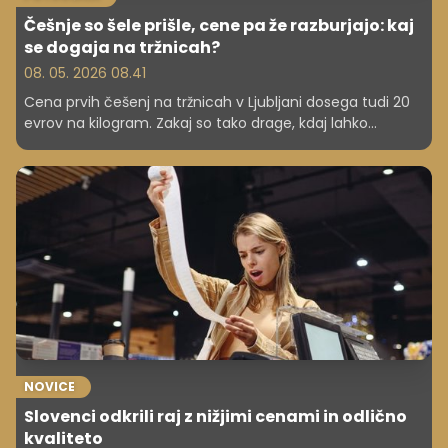
Češnje so šele prišle, cene pa že razburjajo: kaj
se dogaja na tržnicah?
08. 05. 2026 08.41
Cena prvih češenj na tržnicah v Ljubljani dosega tudi 20
evrov na kilogram. Zakaj so tako drage, kdaj lahko
pričakujemo padec cen in kakšna bo letošnja letina?
NOVICE
Slovenci odkrili raj z nižjimi cenami in odlično
kvaliteto