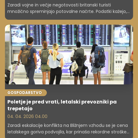
Zaradi vojne in večje negotovosti britanski turisti
množično spreminjajo potovalne načrte. Podatki kažejo,
katera evropska destinacija letos doživlja presenetljiv
razcvet.
GOSPODARSTVO
Poletje je pred vrati, letalski prevozniki pa
trepetajo
04. 04. 2026 04.00
Zaradi eskalacije konflikta na Bližnjem vzhodu se je cena
letalskega goriva podvojila, kar prinaša rekordne stroške