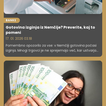
BANKE
Gotovina izginja iz Nemčije? Preverite, kaj to
pomeni
17. 01. 2026 03.18
Pomembno opozorilo za vse: v Nemčiji gotovina počasi
izginja. Mnogi trgovci je ne sprejemajo več, kar ustvarja
težave za otroke, starejše in druge, ki so odvisni od nje.
Razkrivamo zaskrbljujoč trend, ki spreminja navade
plačevanja, in opozorila potrošniških organizacij.