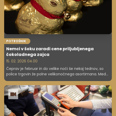
POTROŠNIK
Nemci v šoku zaradi cene priljubljenega
čokoladnega zajca
15. 02. 2026 04.00
Čeprav je februar in do velike noči še nekaj tednov, so
police trgovin že polne velikonočnega asortimana. Med
najbolj prepoznavnimi simboli praznikov je zagotovo
Lindtov čokoladni zajec, znan tudi kot Lindt Gold Bunny.
Letos pa so Nemci ostali presenečeni nad visoko ceno
tega priljubljenega čokoladnega izdelka, kar je sprožilo
pravo spletno razpravo.