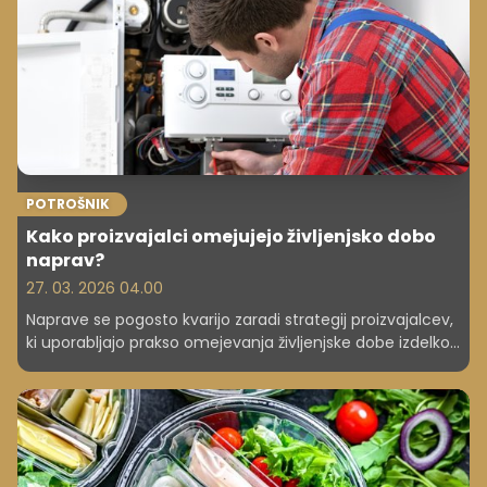
POTROŠNIK
Kako proizvajalci omejujejo življenjsko dobo
naprav?
27. 03. 2026 04.00
Naprave se pogosto kvarijo zaradi strategij proizvajalcev,
ki uporabljajo prakso omejevanja življenjske dobe izdelkov
in degradacije funkcionalnosti naprav. Poročilo
Norveškega sveta za varstvo potrošnikov razkriva pojav
'enshittification', ki zmanjšuje kakovost storitev. Direktiva
EU 'pravica do popravila' prinaša upanje za daljšo
življenjsko dobo izdelkov.