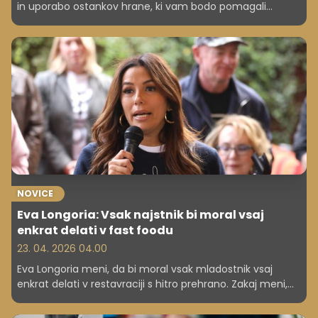
in uporabo ostankov hrane, ki vam bodo pomagali
ohraniti polno denarnico.
NOVICE
Eva Longoria: Vsak najstnik bi moral vsaj
enkrat delati v fast foodu
23. 04. 2026 04.00
Eva Longoria meni, da bi moral vsak mladostnik vsaj
enkrat delati v restavraciji s hitro prehrano. Zakaj meni,
da takšna izkušnja oblikuje odgovorne odrasle?