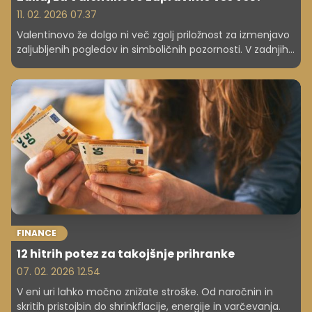
11. 02. 2026 07.37
Valentinovo že dolgo ni več zgolj priložnost za izmenjavo
zaljubljenih pogledov in simboličnih pozornosti. V zadnjih
letih se je 14. februar utrdil tudi kot pomemben
potrošniški dogodek, ki trgovcem vsako leto prinese
milijardne prihodke. Kaj kupujemo Slovenci?
FINANCE
12 hitrih potez za takojšnje prihranke
07. 02. 2026 12.54
V eni uri lahko močno znižate stroške. Od naročnin in
skritih pristojbin do shrinkflacije, energije in varčevanja.