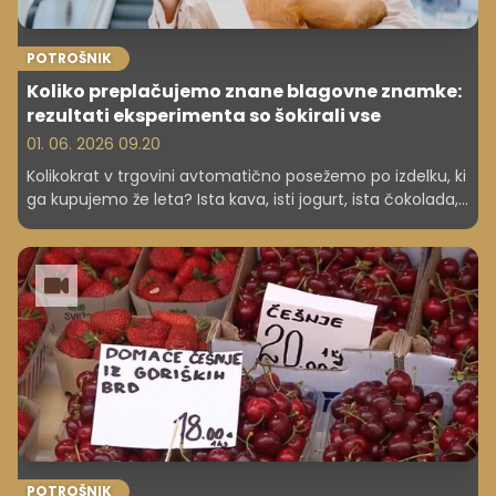
POTROŠNIK
Koliko preplačujemo znane blagovne znamke:
rezultati eksperimenta so šokirali vse
01. 06. 2026 09.20
Kolikokrat v trgovini avtomatično posežemo po izdelku, ki
ga kupujemo že leta? Ista kava, isti jogurt, ista čokolada,
isto olje. Navade pri nakupovanju so močne, blagovne
znamke pa so skozi desetletja ustvarile občutek
zaupanja, zaradi katerega pogosto sploh ne pogledamo
alternative na polici. Toda v času, ko so življenjski stroški
vse višji, si vse več ljudi zastavlja vprašanje, ali zares
plačujemo kakovost ali predvsem ime in embalažo.
POTROŠNIK