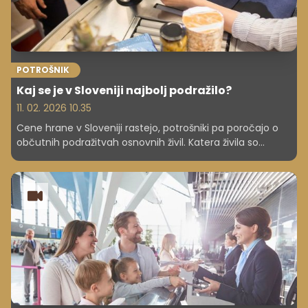
POTROŠNIK
Kaj se je v Sloveniji najbolj podražilo?
11. 02. 2026 10.35
Cene hrane v Sloveniji rastejo, potrošniki pa poročajo o
občutnih podražitvah osnovnih živil. Katera živila so
poskočila najbolj in zakaj ravno hrana tako močno
bremeni družinske proračune?