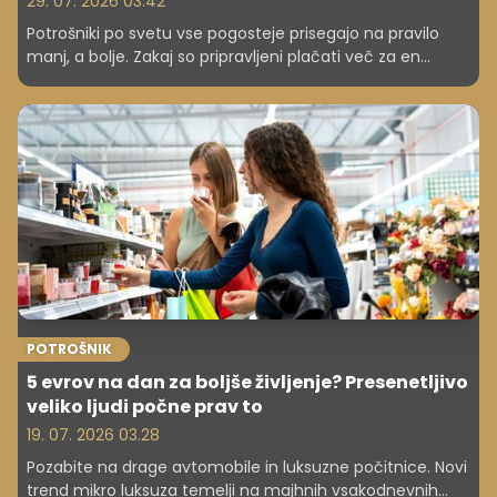
29. 07. 2026 03.42
Potrošniki po svetu vse pogosteje prisegajo na pravilo
manj, a bolje. Zakaj so pripravljeni plačati več za en
kakovosten izdelek in kaj to pomeni za vaše finance?
POTROŠNIK
5 evrov na dan za boljše življenje? Presenetljivo
veliko ljudi počne prav to
19. 07. 2026 03.28
Pozabite na drage avtomobile in luksuzne počitnice. Novi
trend mikro luksuza temelji na majhnih vsakodnevnih