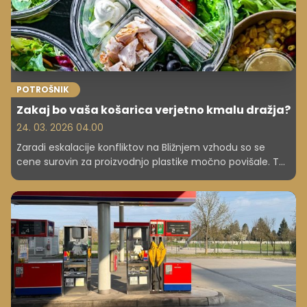
POTROŠNIK
Zakaj bo vaša košarica verjetno kmalu dražja?
24. 03. 2026 04.00
Zaradi eskalacije konfliktov na Bližnjem vzhodu so se
cene surovin za proizvodnjo plastike močno povišale. Ta
sprememba že vpliva na proizvajalce in bo kmalu
prizadela cene številnih vsakdanjih izdelkov, od embalaže
za hrano do avtomobilov.