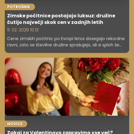
POTROŠNIK
Zimske počitnice postajajo luksuz: družine
čutijo največji skok cen v zadnjih letih
11. 02. 2026 10.13
Cene zimskih počitnic po Evropi letos dosegajo rekordne
ravni, zato se številne družine sprašujejo, ali si sploh še
lahko privoščijo klasičen oddih. Poglejte, zakaj so stroški
tako zrasli in katere rešitve izbirajo gospodinjstva. Kako je
pri nas v Sloveniji?
NOVICE
Zakaj za Valentinovo zapravimo vse več?