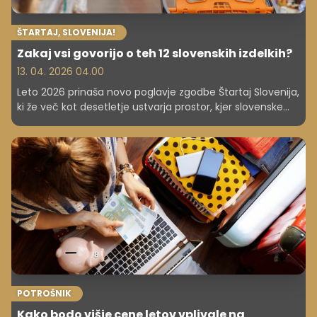
ŠTARTAJ, SLOVENIJA!
Zakaj vsi govorijo o teh 12 slovenskih izdelkih?
13. 04. 2026 04.00
Leto 2026 prinaša novo poglavje zgodbe Štartaj Slovenija,
ki že več kot desetletje ustvarja prostor, kjer slovenske
ideje postajajo kakovostni, zaupanja vredni in trajni izdelki.
Platforma je v tem času postala pravi simbol
slovenskega podjetništva, kjer inovativnost, kakovost in
strast srečajo podporo skupnosti. Letošnja, 11. sezona, je
še posebej posebna, saj na oder stopa 12 legendarnih
znamk, ki so zrasle z nami, osvojile zaupanje kupcev in
postale del vsakodnevnih ritualov.
POTROŠNIK
Kako bodo višje cene letov vplivale na