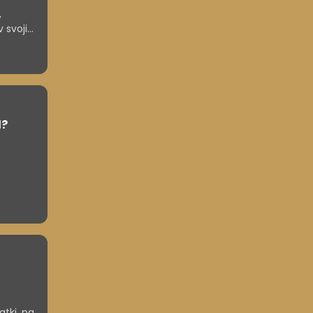
,
 svoji
l?
atki, pa