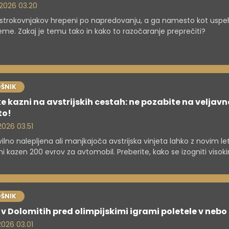
. 2026 03.20
 strokovnjakov hrepeni po napredovanju, a ga namesto kot uspeh
eme. Zakaj je temu tako in kako to razočaranje preprečiti?
ŠNIK
e kazni na avstrijskih cestah: ne pozabite na veljavn
to!
 2026 03.51
ilno nalepljena ali manjkajoča avstrijska vinjeta lahko z novim l
 kazen 200 evrov za avtomobil. Preberite, kako se izogniti visok
 in se pripraviti na digitalizacijo cestninjenja, da bo vaše potova
om brezskrbno.
ŠNIK
v Dolomitih pred olimpijskimi igrami poletele v nebo
 2026 03.01