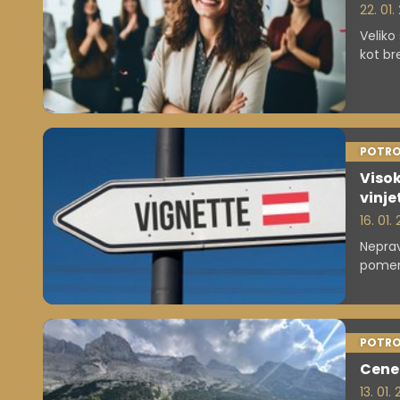
22. 01
Veliko
kot br
POTRO
Visok
vinje
16. 01.
Neprav
pomeni
globam
sosed
POTRO
Cene 
13. 01.