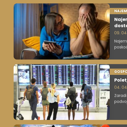
NAJEM
Najem
dost
09. 04
Najemn
poskoč
zakons
cene.
GOSP
Polet
04. 04
Zaradi
podvoj
zmanjš
dobičk