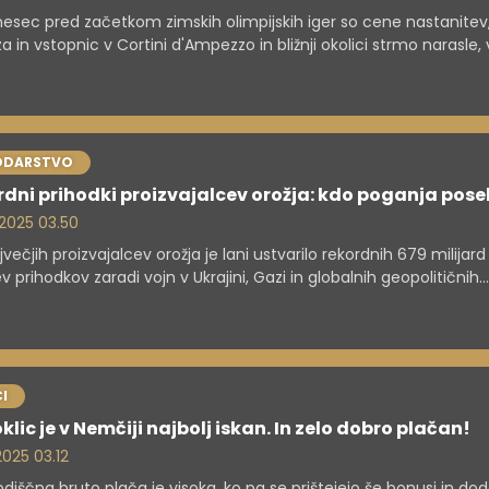
esec pred začetkom zimskih olimpijskih iger so cene nastanitev
a in vstopnic v Cortini d'Ampezzo in bližnji okolici strmo narasle, v
avi ugotavlja italijansko združenje potrošnikov Altroconsumo.
ODARSTVO
dni prihodki proizvajalcev orožja: kdo poganja pose
. 2025 03.50
jvečjih proizvajalcev orožja je lani ustvarilo rekordnih 679 milijard
ev prihodkov zaradi vojn v Ukrajini, Gazi in globalnih geopolitičnih
sti. To je 584,7 milijarde evrov.
I
klic je v Nemčiji najbolj iskan. In zelo dobro plačan!
 2025 03.12
odiščna bruto plača je visoka, ko pa se prištejejo še bonusi in dod