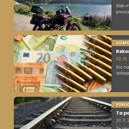
Slab m
prevoz
razisk
GOSP
Rekor
02. 12
Sto na
dolarj
napeto
POKLIC
Ta po
30. 11.
Že izh