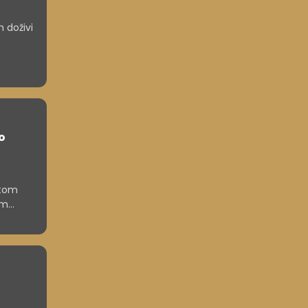
 doživi
o
etom
im
nje k