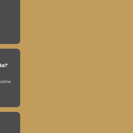
la?
setine
st.