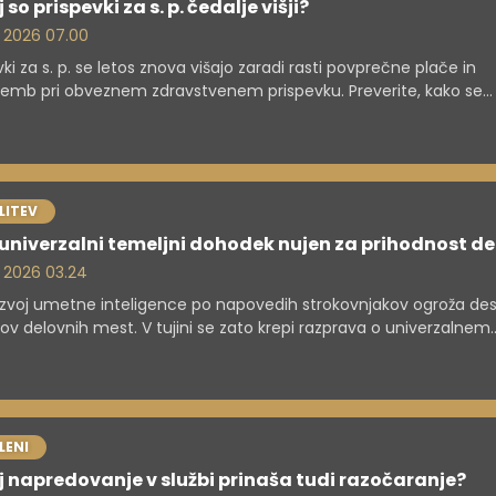
 so prispevki za s. p. čedalje višji?
. 2026 07.00
vki za s. p. se letos znova višajo zaradi rasti povprečne plače in
mb pri obveznem zdravstvenem prispevku. Preverite, kako se
najo, kje najdete pravilen obračun in katere novosti prinaša
rancem leto 2026.
LITEV
e univerzalni temeljni dohodek nujen za prihodnost de
. 2026 03.24
razvoj umetne inteligence po napovedih strokovnjakov ogroža de
nov delovnih mest. V tujini se zato krepi razprava o univerzalnem
jnem dohodku kot možnem odgovoru na tehnološko brezposelno
LENI
 napredovanje v službi prinaša tudi razočaranje?