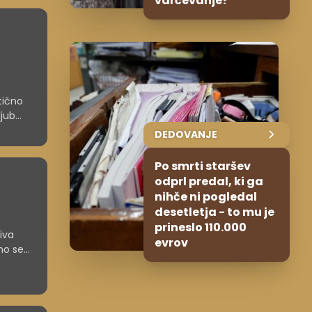
varčevanje?
tično
ljub
visoke
DEDOVANJE
Po smrti staršev
odprl predal, ki ga
nihče ni pogledal
desetletja - to mu je
prineslo 110.000
iva
evrov
no se
ogroža