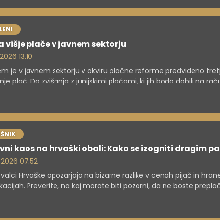
LENI
 višje plače v javnem sektorju
 2026 13.10
jem je v javnem sektorju v okviru plačne reforme predvideno tret
nje plač. Do zvišanja z junijskimi plačami, ki jih bodo dobili na ra
, je upravičena večina javnih uslužbencev. Izjema so tisti, ki so ko
dosegli že s prvima dvema dvigoma v lanskem letu.
ŠNIK
ni kaos na hrvaški obali: Kako se izogniti dragim p
. 2026 07.52
valci Hrvaške opozarjajo na bizarne razlike v cenah pijač in hran
lokacijah. Preverite, na kaj morate biti pozorni, da ne boste preplač
li burgerja.