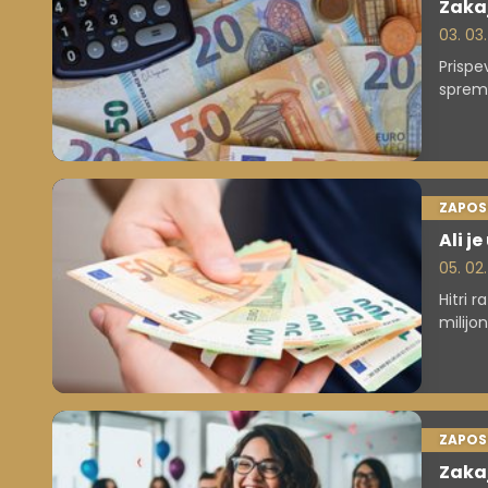
Zakaj
03. 03
Prispe
spreme
izraču
normi
ZAPOS
Ali j
05. 02
Hitri 
milijo
temel
ZAPOS
Zakaj