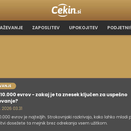
RAŽEVANJE
ZAPOSLITEV
UPOKOJITEV
PODJETNI
VANJE
 10.000 evrov - zakaj je ta znesek ključen za uspešno
evanje?
. 2026 03.31
10.000 evrov je najtežjih. Strokovnjaki razkrivajo, kako lahko mladi 
itvi dosežete ta mejnik brez odrekanja vsem užitkom.