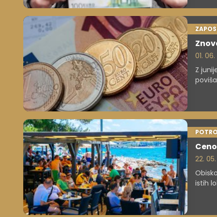
ZAPOS
Znova
01. 06.
Z juni
poviša
julija
plače 
POTRO
Cenov
22. 05
Obisko
istih 
kave a