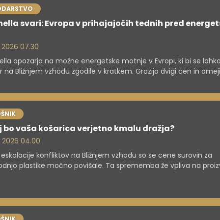
ODARSTVO
hella svari: Evropa v prihajajočih tednih pred energe
. 2026 07.30
ella opozarja na možne energetske motnje v Evropi, ki bi se lahko
 na Bližnjem vzhodu zgodile v kratkem. Grozijo dvigi cen in omeji
e tistim iz leta 2022.
ŠNIK
 bo vaša košarica verjetno kmalu dražja?
. 2026 04.00
 eskalacije konfliktov na Bližnjem vzhodu so se cene surovin za
odnjo plastike močno povišale. Ta sprememba že vpliva na proiz
kmalu prizadela cene številnih vsakdanjih izdelkov, od embalaže 
 do avtomobilov.
ŠNIK