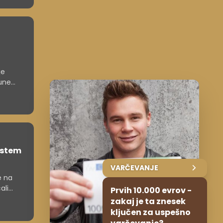
je
čune
nčne
astem
VARČEVANJE
e na
ali
Prvih 10.000 evrov -
zakaj je ta znesek
ključen za uspešno