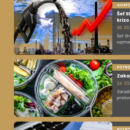
GOSP
Šef S
krizo
26. 03
Šef Sh
razmer
podobn
POTRO
Zakaj
24. 03
Zaradi
proizv
in bo 
hrano
POTRO