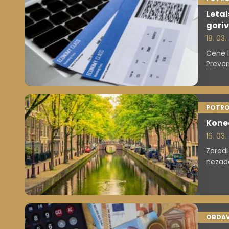
Letal
goriv
18. 03
Cene l
Prever
kako s
zagoto
POTRO
Konec
16. 03
Zaradi
nezado
in dru
OBDAV