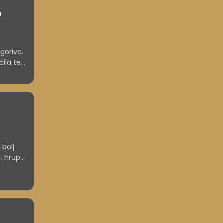
n
 goriva.
čila ter
e vedno
 bolj
, hrup
ijo.