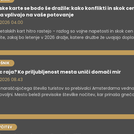
ske karte se bodo še dražile: kako konflikti in skok ce
a vplivajo na vaše potovanje
. 2026 04.00
etalskih kart hitro rastejo – razlog so vojne napetosti in skok cen
ite, zakaj bo letenje v 2026 dražje, katere družbe že uvajajo dopla
i lahko potniki z zgodnjimi rezervacijami in pametnimi izbirami š
vite ugodnejše lete.
ŠNIK
 raja? Ko priljubljenost mesta uniči domači mir
. 2026 08.43
 naraščajočega števila turistov so prebivalci Amsterdama vedno
voljni. Mesto beleži previsoke številke nočitev, kar prinaša gnečo
ge nevšečnosti, zato domačini zahtevajo strožje ukrepe in regulac
ČITEV