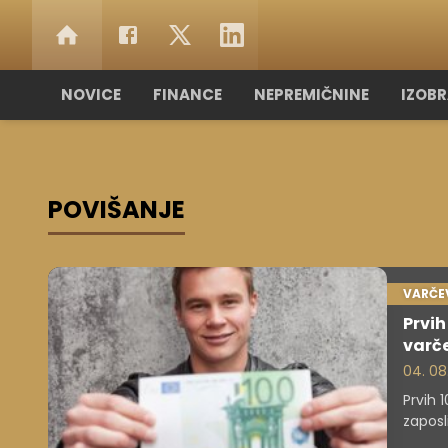
NOVICE
FINANCE
NEPREMIČNINE
IZOB
POVIŠANJE
VARČE
Prvih
varč
04. 08
Prvih 
zaposl