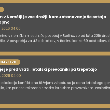
 v Nemčiji je vse dražji: komu stanovanje še ostaja
opno
. 2026 04.00
ine v nemških mestih, še posebej v Berlinu, so od leta 2015 dras
ile. V povprečju za 43 odstotkov, v Berlinu kar za 69 odstotkov, k
ki omejitvi rasti. Mesta, kot sta München in Frankfurt, ohranjajo 
ODARSTVO
je je pred vrati, letalski prevozniki pa trepetajo
. 2026 04.00
 eskalacije konflikta na Bližnjem vzhodu se je cena letalskega gor
ila, kar prinaša rekordne stroške letalskim prevoznikom. Posledič
uje število letov in zvišujejo cene kart, kar otežuje potovanja in 
onosnost industrije.