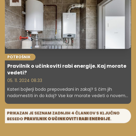
POTROŠNIK
Pravilnik o učinkoviti rabi energije. Kaj morate
vedeti?
05. 11. 2024 08.33
Kateri bojlerji bodo prepovedani in zakaj? S čim jih
nadomestiti in do kdaj? Vse kar morate vedeti o novem
pravilniku o učinkoviti rabi energije, ki prepoveduje
vgradnjo električnih bojlerjev in tudi grelnih naprav, kot so
PRIKAZAN JE SEZNAM ZADNJIH 4 ČLANKOV S KLJUČNO
električni radiatorji in paneli, ter seveda posledično
BESEDO
PRAVILNIK O UČINKOVITI RABI ENERGIJE
.
razburja javnost.