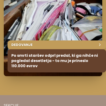
DEDOVANJE
Po smrti staršev odprl predal, ki ga nihče ni
pogledal desetletja - to mu je prineslo
110.000 evrov
SEKCIJE: