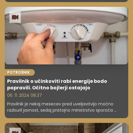
rabi energije v stavbah, iz katerega je umaknilo člen, ki je
po novem letu predvideval prepoved vgradnje električnih
bojlerjev in nekaterih drugih generatorjev toplote.
Pripombe sprejemajo do 26. novembra.
POTROŠNIK
Pravilnik o učinkoviti rabi energije bodo
popravili. Očitno bojlerji ostajajo
06. 11. 2024 08.37
Pravilnik je nekaj mesecev pred uveljavitvijo močno
razburil javnost, sedaj pristojno ministrstvo sporoča ...