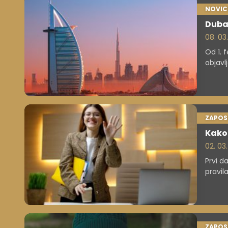
NOVIC
Dubaj
08. 03
Od 1. 
objavl
obisko
dosega
Tudi s
družbe
ZAPOS
Kako 
02. 03
Prvi da
pravil
ZAPOS