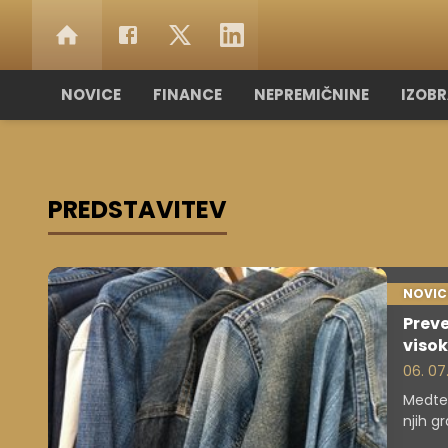
NOVICE
FINANCE
NEPREMIČNINE
IZOB
PREDSTAVITEV
NOVIC
Preve
visok
06. 07
Medtem
njih g
Britan