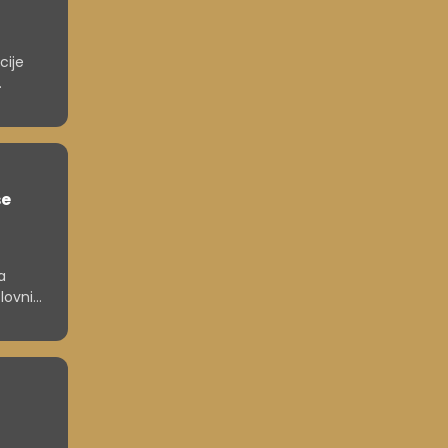
cije
ter
.
se
a
lovni
i do