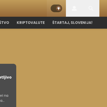
ŠTVO
KRIPTOVALUTE
ŠTARTAJ, SLOVENIJA!
tljivo
ri na
na