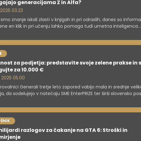
gajajo generacijama Z in Alfa?
. 2025 03.23
smo znanje iskali zlasti v knjigah in pri odraslih, danes so informa
ene en klik in pri učenju lahko pomaga tudi umetna inteligenca.
ske šole se prilagajajo novim generacijam učencev – Z in Alfa – 
re že kombinirajo klasične pristope s sodobnimi digitalnimi orodji
E
žnost za podjetja: predstavite svoje zelene prakse in 
ujte za 10.000 €
. 2025 05.00
rovalnici Generali tretje leto zapored vabijo mala in srednje velik
ja, da sodelujejo v natečaju SME EnterPRIZE ter širši slovensko pos
ti predstavijo, na kakšen način so v svojem poslovanju odgovorn
 in okolja.
ŠNIK
ilijardi razlogov za čakanje na GTA 6: Stroški in
mirjenje