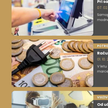
Pri 
07. 02
Samopo
modna
nakupo
superm
pri st
POTRO
Račun
01. 10.
V letu
marcem
zdaj p
obrač
načrto
VSEŽI
Od uč