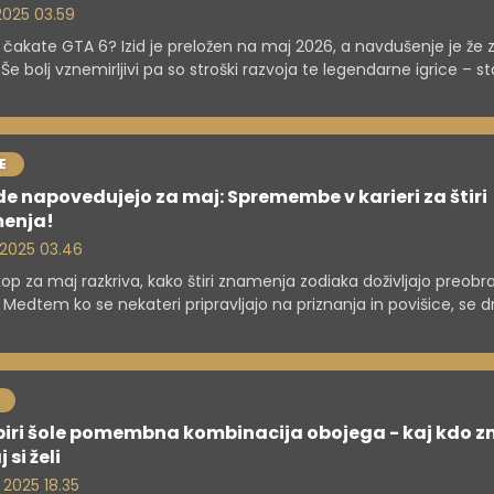
 2025 03.59
čakate GTA 6? Izid je preložen na maj 2026, a navdušenje je že 
. Še bolj vznemirljivi pa so stroški razvoja te legendarne igrice – s
t gradnja Burj Khalife! Toda obeta nekaj epskega in analitiki so
stični.
E
e napovedujejo za maj: Spremembe v karieri za štiri
enja!
. 2025 03.46
op za maj razkriva, kako štiri znamenja zodiaka doživljajo preobr
i. Medtem ko se nekateri pripravljajo na priznanja in povišice, se d
o z izzivi. Preberite o pomembnih odločitvah in akcijah, ki vam l
ejo finančni uspeh in večje zadovoljstvo pri delu.
zbiri šole pomembna kombinacija obojega - kaj kdo 
j si želi
. 2025 18.35