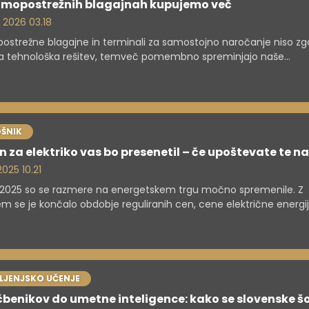
samopostrežnih blagajnah kupujemo več
. 2026 03.18
strežne blagajne in terminali za samostojno naročanje niso zgo
 tehnološka rešitev, temveč pomembno spreminjajo naše
valne navade. Hitro se širijo v restavracijah s hitro prehrano,
arketih in drugih trgovinah, saj podjetjem ne prinašajo zgolj pri
roških dela, temveč pogosto tudi višjo porabo pri posameznem n
ŠNIK
 za elektriko vas bo presenetil – če upoštevate te n
 2025 10.21
 2025 so se razmere na energetskem trgu močno spremenile. Z
 se je končalo obdobje reguliranih cen, cene električne energi
onovno oblikujejo dobavitelji. Obenem je uveden nov sistem
unavanja omrežnine, zato je za gospodinjstva pomembno, da zn
vati porabo.
VLJENJSKO UČENJE
benikov do umetne inteligence: kako se slovenske š