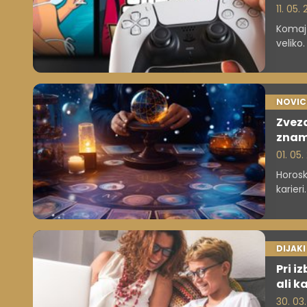
11. 05.
Komaj 
veliko
več ko
optimi
NOVIC
Zvezd
znam
01. 05
Horosk
karier
soočaj
prines
DIJAKI
Pri i
ali ka
30. 03