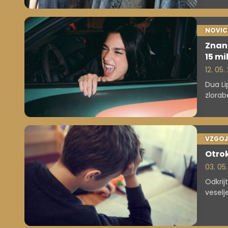
NOVIC
Znan
15 mi
12. 05
Dua Li
zlorab
oglaše
VZGOJ
Otrok
03. 05
Odkrij
veselj