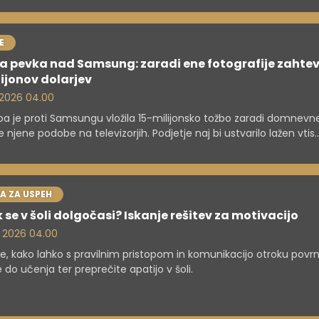
E
a pevka nad Samsung: zaradi ene fotografije zahtev
lijonov dolarjev
. 2026 04.00
pa je proti Samsungu vložila 15-milijonsko tožbo zaradi domnevn
e njene podobe na televizorjih. Podjetje naj bi ustvarilo lažen vtis
valskega sodelovanja.
A ZA USPEH
 se v šoli dolgočasi? Iskanje rešitev za motivacijo
. 2026 04.00
te, kako lahko s pravilnim pristopom in komunikacijo otroku povr
e do učenja ter preprečite apatijo v šoli.