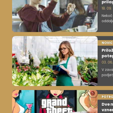
prila
18. 09
Nekoč 
oddalj
Sloven
nekate
NOVIC
Prilo
poteg
03. 06
V zava
podjet
javnos
družbe
POTRO
Dve m
vzne