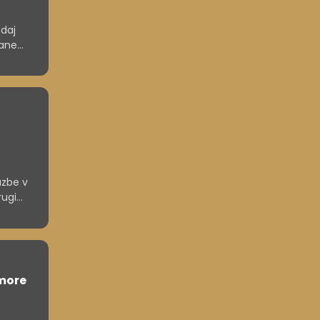
zdaj
tane
azbe v
rugi
ahko
zmore