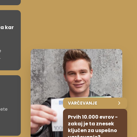
a kar
e
VARČEVANJE
nete
Prvih 10.000 evrov -
zakaj je ta znesek
ključen za uspešno