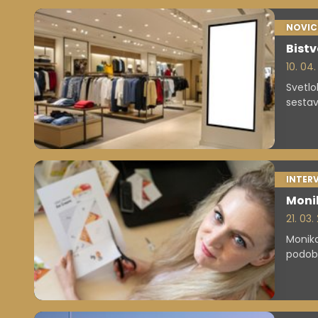
NOVIC
Bistv
10. 04
Svetlo
sestavl
INTER
Monik
21. 03
Monika
podob 
danes 
ovredn
posluš