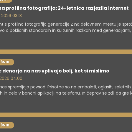
a profilna fotografija: 24-letnica razjezila internet
. 2026 03.13
nt s profilno fotografijo generacije Z na delovnem mestu je sprož
vo o poklicnih standardih in kulturnih razlikah med generacijami,
va izzive v sodobnih korporativnih okoljih.
ŠNIK
 denarja na nas vplivajo bolj, kot si mislimo
. 2026 04.00
nas spremljajo povsod. Prisotne so na embalaži, oglasih, spletnih
h in celo v bančni aplikaciji na telefonu. In čeprav se zdi, da gre l
ko odločitev, v resnici barve pomembno vplivajo na to, kako se
imo in kako se odločamo.
ŠNIK