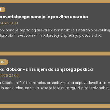
E
o svetlobnega panoja in pravilna uporaba
. 2026 10.00
bni pano je zaprta oglaševalska konstrukcija z notranjo osvetlitvijo
jajo okvir, svetlobni vir in polprosojna sprednja plošča s sliko.
VJU
a Klobčar - z risanjem do sanjskega poklica
. 2026 04.00
 Klobčar ni "le" ilustratorka, ampak vizualna pripovedovalka, ustv
in podjetnica. Razkriva, kako je iz talenta zgradila zanimiv poklic,
deluje sodoben ilustrator, kako prepoznava potrebe podjetij in
oti svoje delo ter zakaj je za uspeh odločilno, da zna ustvarjalec
ati tudi naročnike.