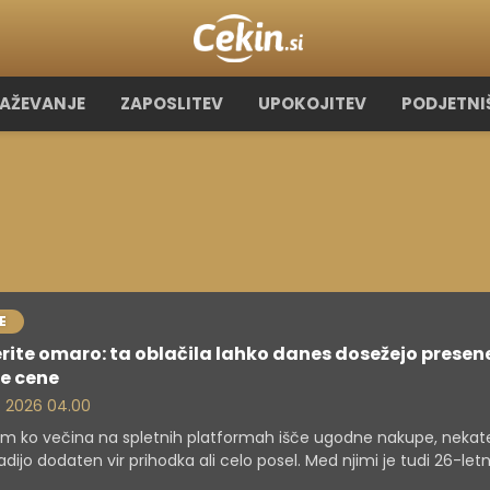
RAŽEVANJE
ZAPOSLITEV
UPOKOJITEV
PODJETNI
E
rite omaro: ta oblačila lahko danes dosežejo presene
e cene
. 2026 04.00
 ko večina na spletnih platformah išče ugodne nakupe, nekate
radijo dodaten vir prihodka ali celo posel. Med njimi je tudi 26-let
ka Hannah Divine.