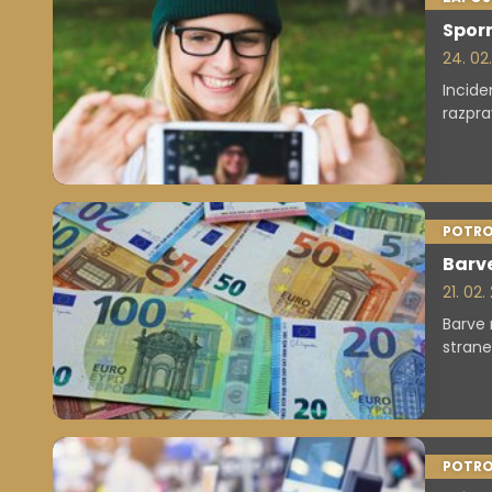
Sporn
24. 02
Incide
razpra
razkri
POTRO
Barve
21. 02
Barve 
strane
estets
počut
POTRO