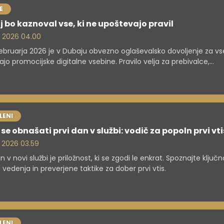
E
 bo kaznoval vse, ki ne upoštevajo pravil
. 2026 04.00
februarja 2026 je v Dubaju obvezno oglaševalsko dovoljenje za vse
jajo promocijske digitalne vsebine. Pravilo velja za prebivalce,
valce in podjetja, ki sodelujejo z vplivneži, pri čemer kazni za kršit
jo do 230.000 evrov. Poudarek je na preprečevanju zavajajočih 
edaj, ko padajo rakete, oblasti budno spremljajo, kaj ljudje objavlj
nih omrežjih.
LENI
se obnašati prvi dan v službi: vodič za popoln prvi vti
. 2026 03.59
n v novi službi je priložnost, ki se zgodi le enkrat. Spoznajte ključn
a vedenja in preverjene taktike za dober prvi vtis.
LENI