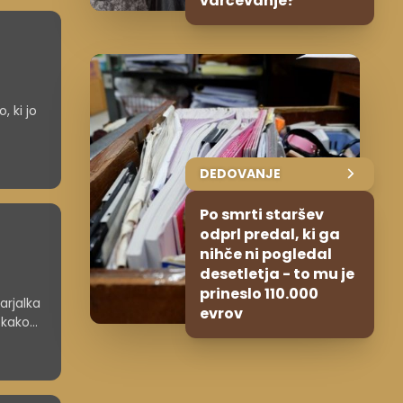
varčevanje?
, ki jo
DEDOVANJE
Po smrti staršev
odprl predal, ki ga
nihče ni pogledal
desetletja - to mu je
prineslo 110.000
arjalka
evrov
 kako
 dobro