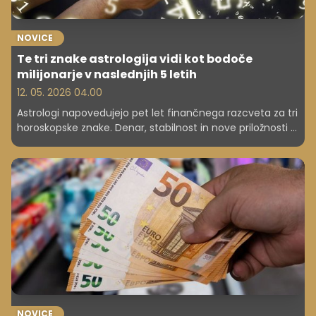
NOVICE
Te tri znake astrologija vidi kot bodoče
milijonarje v naslednjih 5 letih
12. 05. 2026 04.00
Astrologi napovedujejo pet let finančnega razcveta za tri
horoskopske znake. Denar, stabilnost in nove priložnosti –
vsaj po horoskopu.
NOVICE