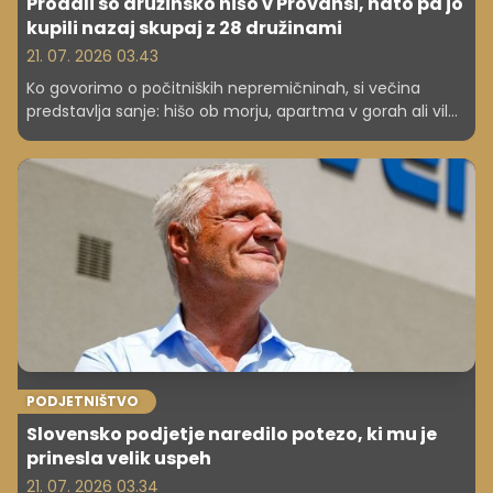
Prodali so družinsko hišo v Provansi, nato pa jo
kupili nazaj skupaj z 28 družinami
21. 07. 2026 03.43
Ko govorimo o počitniških nepremičninah, si večina
predstavlja sanje: hišo ob morju, apartma v gorah ali vilo
sredi vinogradov. Manj pogosto pa govorimo o stroških,
skrbi in odgovornosti, ki jih prinaša lastništvo druge
nepremičnine.
PODJETNIŠTVO
Slovensko podjetje naredilo potezo, ki mu je
prinesla velik uspeh
21. 07. 2026 03.34