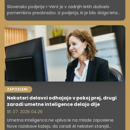
Slovensko podjetje i-Vent je v zadnjih letih doživelo
pomembno preobrazbo. Iz podjetja, ki je bilo dolga leta
prepoznavno predvsem kot ponudnik in distributer
decentraliziranih prezračevalnih rešitev, se je razvilo v
razvojnega partnerja ene večjih evropskih skupin na
področju prezračevanja, Skupine Volution. Danes je
njegova ključna naloga razvoj novih tehnologij in rešitev
za mednarodne trge.
ZAPOSLENI
Nekateri delavci odhajajo v pokoj prej, drugi
zaradi umetne inteligence delajo dlje
18. 07. 2026 04.29
Umetna inteligenca ne vpliva le na mlade zaposlene.
Nove raziskave kažejo, da zaradi AI nekateri starejši