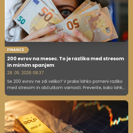
FINANCE
200 evrov na mesec. To je razlika med stresom
in mirnim spanjem
28. 05. 2026 08.37
Se 200 evrov ne zdi veliko? V praksi lahko pomeni razliko
med stresom in občutkom varnosti. Preverite, kako lahko
ta znesek spremeni vaše finance.