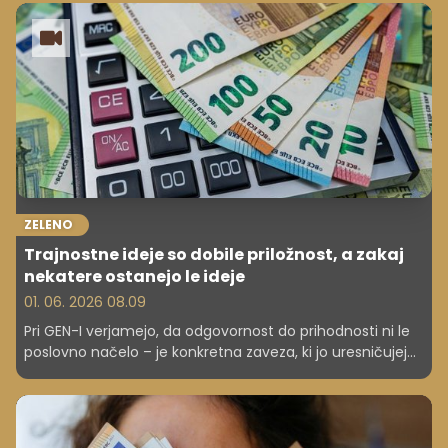
ZELENO
Trajnostne ideje so dobile priložnost, a zakaj
nekatere ostanejo le ideje
01. 06. 2026 08.09
Pri GEN-I verjamejo, da odgovornost do prihodnosti ni le
poslovno načelo – je konkretna zaveza, ki jo uresničujejo
vsak dan. Kot energetsko podjetje dobro vedo, kakšno
vlogo igrajo pri prehodu v bolj trajnostno družbo.