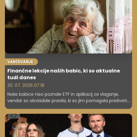
VARČEVANJE
Finančne lekcije naših babic, ki so aktualne
tudi danes
30. 07. 2026 07.18
Naše babice niso poznale ETF in aplikacij za vlaganje,
vendar so obvladale pravila, ki so jim pomagala preživeti
krize, inflacijo in negotove čase. Nekatere njihove
finančne navade so danes bolj aktualne kot kadar koli
prej.