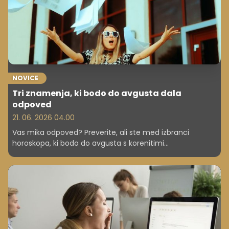
NOVICE
Tri znamenja, ki bodo do avgusta dala
odpoved
21. 06. 2026 04.00
Vas mika odpoved? Preverite, ali ste med izbranci
horoskopa, ki bodo do avgusta s korenitimi
spremembami končno zaživeli po svojih lastnih pravilih.