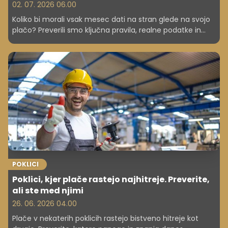
02. 07. 2026 06.00
Koliko bi morali vsak mesec dati na stran glede na svojo
plačo? Preverili smo ključna pravila, realne podatke in
razlike med teorijo in prakso.
POKLICI
Poklici, kjer plače rastejo najhitreje. Preverite,
ali ste med njimi
26. 06. 2026 04.00
Plače v nekaterih poklicih rastejo bistveno hitreje kot