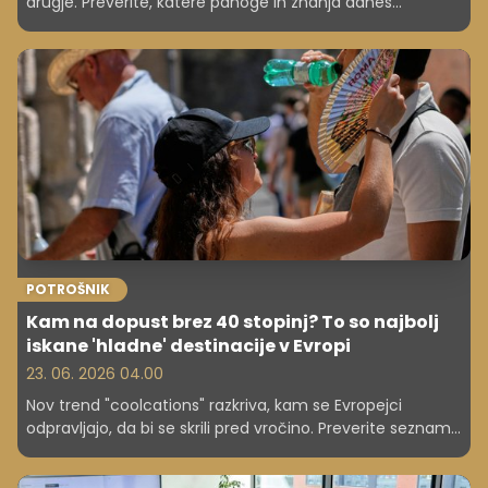
drugje. Preverite, katere panoge in znanja danes
prinašajo največ zaslužka ter zakaj.
POTROŠNIK
Kam na dopust brez 40 stopinj? To so najbolj
iskane 'hladne' destinacije v Evropi
23. 06. 2026 04.00
Nov trend "coolcations" razkriva, kam se Evropejci
odpravljajo, da bi se skrili pred vročino. Preverite seznam
najhladnejših destinacij poleti 2026 in zakaj postajajo vse
bolj priljubljene. Sem bežijo tisti, ki ne prenesejo več 35