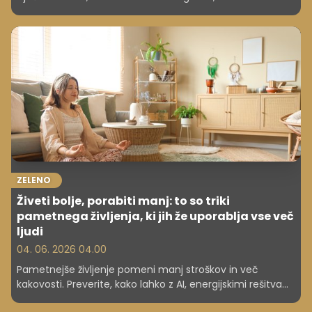
lahko nanje pripravite že danes.
ZELENO
Živeti bolje, porabiti manj: to so triki
pametnega življenja, ki jih že uporablja vse več
ljudi
04. 06. 2026 04.00
Pametnejše življenje pomeni manj stroškov in več
kakovosti. Preverite, kako lahko z AI, energijskimi rešitvami
in preprostimi navadami izboljšate svoj vsakdan.