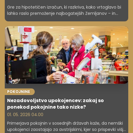
Gre za hipotetičen izračun, ki razkriva, kako vrtoglavo bi
lahko raslo premoženje najbogatejših Zemljanov – in
hkrati odpira neprijetno vprašanje o denarju, moči in
odgovornosti.
POKOJNINE
Nezadovoljstvo upokojencev: zakaj so
ponekod pokojnine tako nizke?
01. 05. 2026 04.00
Primerjava pokojnin v sosednjih državah kaže, da nemški
upokojenci zaostajajo za avstrijskimi, kjer so prispevki višji,