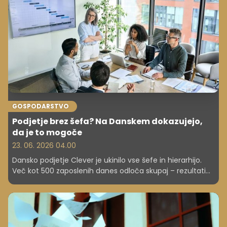
stopinj Celzija.
GOSPODARSTVO
Podjetje brez šefa? Na Danskem dokazujejo,
da je to mogoče
23. 06. 2026 04.00
Dansko podjetje Clever je ukinilo vse šefe in hierarhijo.
Več kot 500 zaposlenih danes odloča skupaj – rezultati
pa presenečajo.