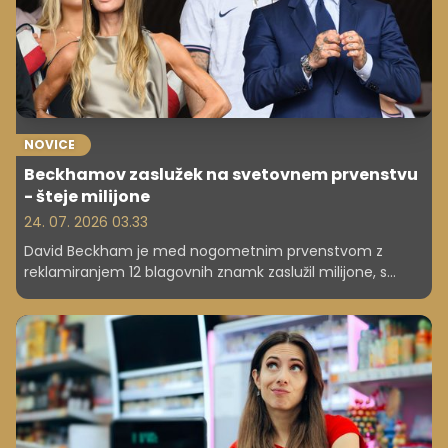
NOVICE
Beckhamov zaslužek na svetovnem prvenstvu
- šteje milijone
24. 07. 2026 03.33
David Beckham je med nogometnim prvenstvom z
reklamiranjem 12 blagovnih znamk zaslužil milijone, s
čimer dokazuje moč osebne znamke v sodobnem
športnem marketingu.