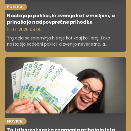
POKLICI
Nastajajo poklici, ki zvenijo kot izmišljeni, a
prinašajo nadpovprečne prihodke
11. 07. 2026 04.00
Trg dela se spreminja hitreje kot kdaj koli prej. Tako
nastajajo sodobni poklici, ki zvenijo neverjetno, a
prinašajo visoke zaslužke.
NOVICE
Za tri horoskopska znamenja prihajajo leta