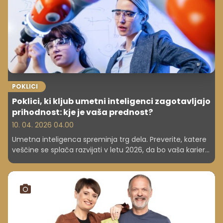
še posebej posebna, saj na oder stopa 12 legendarnih
znamk, ki so zrasle z nami, osvojile zaupanje kupcev in
postale del vsakodnevnih ritualov.
POKLICI
Poklici, ki kljub umetni inteligenci zagotavljajo
prihodnost: kje je vaša prednost?
10. 04. 2026 04.00
Umetna inteligenca spreminja trg dela. Preverite, katere
veščine se splača razvijati v letu 2026, da bo vaša kariera
odporna na avtomatizacijo in tehnološke spremembe.