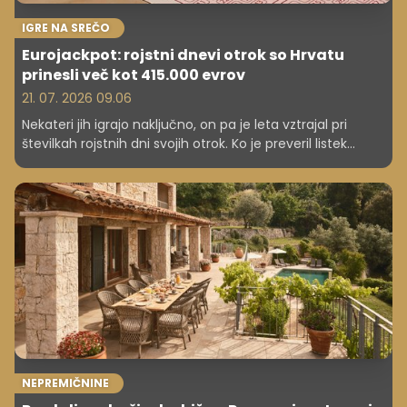
IGRE NA SREČO
Eurojackpot: rojstni dnevi otrok so Hrvatu
prinesli več kot 415.000 evrov
21. 07. 2026 09.06
Nekateri jih igrajo naključno, on pa je leta vztrajal pri
številkah rojstnih dni svojih otrok. Ko je preveril listek
Eurojackpota, ni mogel verjeti očem – osvojil je več kot
415.000 evrov.
NEPREMIČNINE