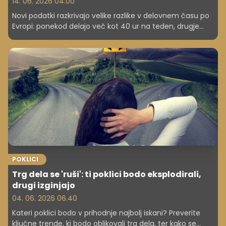
14. 06. 2026 04.00
Novi podatki razkrivajo velike razlike v delovnem času po
Evropi: ponekod delajo več kot 40 ur na teden, drugje
precej manj. Kaj vpliva na razlike – in kje je Slovenija?
POKLICI
Trg dela se 'ruši': ti poklici bodo eksplodirali,
drugi izginjajo
04. 06. 2026 06.40
Kateri poklici bodo v prihodnje najbolj iskani? Preverite
ključne trende, ki bodo oblikovali trg dela, ter kako se