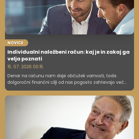
NOVICE
Individualni naložbeni račun: kaj je in zakaj ga
velja poznati
15. 07. 2026 00.15
Denar na računu nam daje občutek varnosti, toda
dolgoročni finančni cilji od nas pogosto zahtevajo več
kot zgolj klasično varčevanje. Zato vse več ljudi raziskuje
možnosti, kako svoje prihranke vključiti v dolgoročno
ustvarjanje premoženja in pri tem ohraniti preglednost,
prilagodljivost ter nadzor nad svojimi odločitvami.