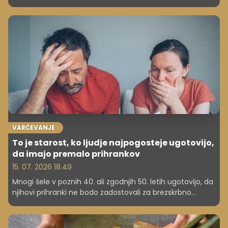
delavci hitreje zapuščajo trg dela, drugi pa podaljšujejo
kariero.
VARČEVANJE
To je starost, ko ljudje najpogosteje ugotovijo,
da imajo premalo prihrankov
15. 07. 2026 18.49
Mnogi šele v poznih 40. ali zgodnjih 50. letih ugotovijo, da
njihovi prihranki ne bodo zadostovali za brezskrbno
upokojitev. Zakaj se to zgodi in kaj lahko še storite?