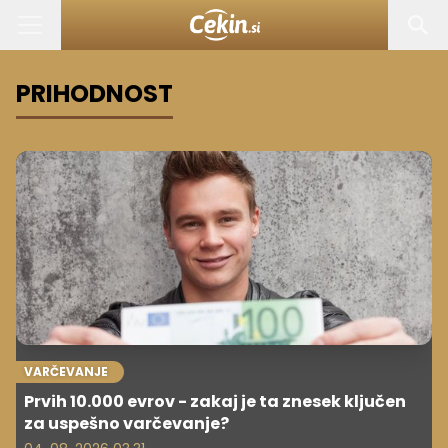
PRIHODNOST
VARČEVANJE
Prvih 10.000 evrov - zakaj je ta znesek ključen
za uspešno varčevanje?