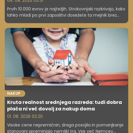
04. 08. 2026 03.31
Prvih 10.000 evrov je najtežjih. Strokovnjaki razkrivajo, kako
lahko mladi po prvi zaposlitvi dosežete ta mejnik brez
odrekanja vsem užitkom.
NAKUP
Kruta realnost srednjega razreda: tudi dobra
plača ni več dovolj za nakup doma
01. 08. 2026 03.20
Visoke cene nepremičnin, draga posojila in pomanjkanje
stanovanj spreminjajo nemški trg. Vse več Nemcev