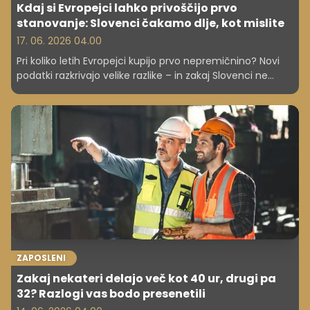
Kdaj si Evropejci lahko privoščijo prvo
stanovanje: Slovenci čakamo dlje, kot mislite
17. 06. 2026 04.00
Pri koliko letih Evropejci kupijo prvo nepremičnino? Novi
podatki razkrivajo velike razlike – in zakaj Slovenci ne
sodimo med najhitrejše.
ZAPOSLENI
Zakaj nekateri delajo več kot 40 ur, drugi pa
32? Razlogi vas bodo presenetili