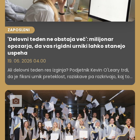
ZAPOSLENI
'Delovni teden ne obstaja več': milijonar
opozarja, da vas rigidni urniki lahko stanejo
uspeha
19. 06. 2026 04.00
Ali delovni teden res izginja? Podjetnik Kevin O'Leary trdi,
da je fiksni urnik preteklost, raziskave pa razkrivajo, kaj to
pomeni za vašo kariero in produktivnost. A obstaja tudi
druga plat zgodbe.