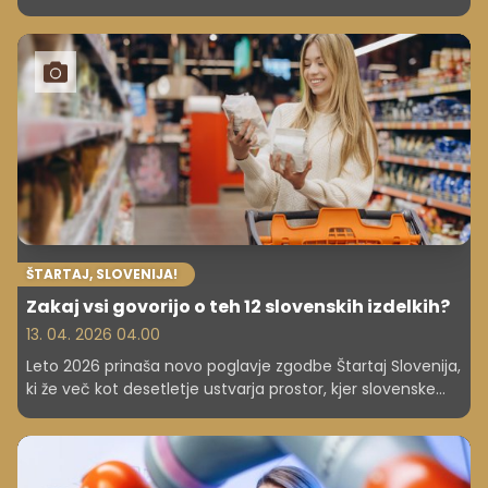
sistem pa bolj centraliziran. Nezadovoljstvo upokojencev
je torej prisotno tudi v drugih evropskih državah in ne le
pri nas.
ŠTARTAJ, SLOVENIJA!
Zakaj vsi govorijo o teh 12 slovenskih izdelkih?
13. 04. 2026 04.00
Leto 2026 prinaša novo poglavje zgodbe Štartaj Slovenija,
ki že več kot desetletje ustvarja prostor, kjer slovenske
ideje postajajo kakovostni, zaupanja vredni in trajni izdelki.
Platforma je v tem času postala pravi simbol
slovenskega podjetništva, kjer inovativnost, kakovost in
strast srečajo podporo skupnosti. Letošnja, 11. sezona, je