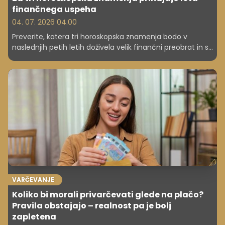
finančnega uspeha
04. 07. 2026 04.00
Preverite, katera tri horoskopska znamenja bodo v
naslednjih petih letih doživela velik finančni preobrat in si
zagotovila trajno stabilnost.
VARČEVANJE
Koliko bi morali privarčevati glede na plačo?
Pravila obstajajo – realnost pa je bolj
zapletena