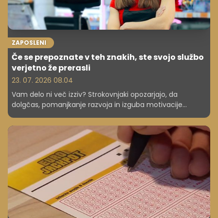
ZAPOSLENI
Če se prepoznate v teh znakih, ste svojo službo
verjetno že prerasli
23. 07. 2026 08.04
Vam delo ni več izziv? Strokovnjaki opozarjajo, da
dolgčas, pomanjkanje razvoja in izguba motivacije
pogosto niso znak lenobe, ampak dokaz, da ste prerasli
svoj položaj.