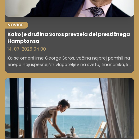
NOVICE
Kako je družina Soros prevzela del prestižnega
Hamptonsa
14. 07. 2026 04.00
Ko se omeni ime George Soros, večina najprej pomisli na
enega najuspešnejših vlagateljev na svetu, finančnika, ki
je zaslovel z velikimi potezami na valutnih trgih, in
človeka, katerega premoženje danes merijo v milijardah
evrov. Toda v zadnjih tednih se je družina Soros znašla v
središču pozornosti zaradi povsem drugačne zgodbe –
agresivnega kupovanja nepremičnin na enem najbolj
prestižnih območij v ZDA.