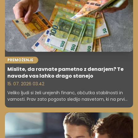
PREMOŽENJE
Mislite, da ravnate pametno z denarjem? Te
navade vas lahko drago stanejo
15. 07. 2026 03.42
Veliko ljudi si želi urejenih financ, občutka stabilnosti in
varnosti. Prav zato pogosto sledijo nasvetom, ki na prvi
pogled delujejo smiselno in odgovorno. Varčevanje,
previdnost pri zadolževanju ali zvestoba stabilni službi so
poteze, ki jih družba praviloma spodbuja. A prav te
odločitve lahko v določenih okoliščinah postanejo ovira,
ki posameznika zadržuje na mestu ali ga celo vodi v
slabši finančni položaj.