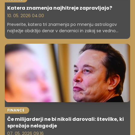
Katera znamenja najhitreje zapravljajo?
10. 05. 2026 04.00
Preverite, katera tri znamenja po mnenju astrologov
najtežje obdržijo denar v denarnici in zakaj se vedno
znajdejo v rdečih številkah.
FINANCE
Če milijarderji ne bi nikoli darovali: številke, ki
sprožajo nelagodje
07. 05. 2026 09.16