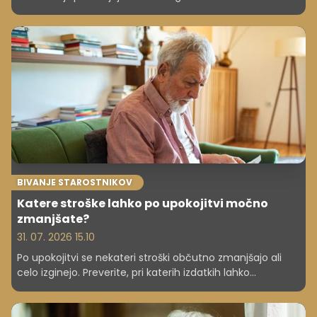
opušča sanje o lastnem domu, podobni izzivi pa se
pojavljajo tudi drugod po Evropi. Tudi pri nas ...
BIVANJE STAROSTNIKOV
Katere stroške lahko po upokojitvi močno
zmanjšate?
31. 07. 2026 15.10
Po upokojitvi se nekateri stroški občutno zmanjšajo ali
celo izginejo. Preverite, pri katerih izdatkih lahko
upokojenci najpogosteje največ prihranijo.