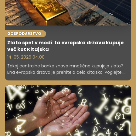
GOSPODARSTVO
Zlato spet v modi: ta evropska država kupuje
več kot Kitajska
14. 05. 2026 04.00
Zakaj centralne banke znova množično kupujejo zlato?
Ena evropska država je prehitela celo Kitajsko. Poglejte,
kdo kopiči zlato in kaj to pomeni za prihodnost denarja.