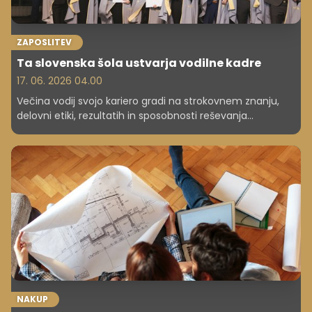
ZAPOSLITEV
Ta slovenska šola ustvarja vodilne kadre
17. 06. 2026 04.00
Večina vodij svojo kariero gradi na strokovnem znanju,
delovni etiki, rezultatih in sposobnosti reševanja
problemov. Prav te lastnosti jim omogočijo napredovanje
in prevzemanje vse večje odgovornosti. Vendar se na
določeni točki kariere zgodi zanimiva sprememba. Izzivi
niso več zgolj strokovni ali operativni. Postanejo širši,
kompleksnejši in pogosto tudi bolj nepredvidljivi.
NAKUP