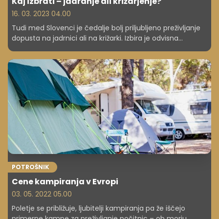
Kaj izbrati – jadranje ali križarjenje?
16. 03. 2023 04.00
Tudi med Slovenci je čedalje bolj priljubljeno preživljanje
dopusta na jadrnici ali na križarki. Izbira je odvisna
predvsem od želja in navad, odločamo pa se seveda tudi
glede na cene in stroške celotnega dopusta.
POTROŠNIK
Cene kampiranja v Evropi
03. 05. 2022 05.00
Poletje se približuje, ljubitelji kampiranja pa že iščejo
primerne kampe za preživljanje počitnic – ob morju,