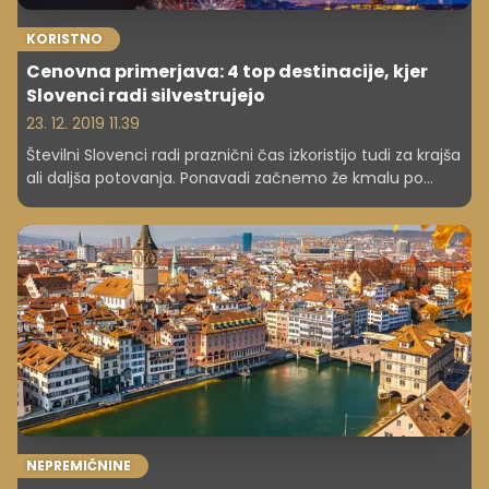
KORISTNO
Cenovna primerjava: 4 top destinacije, kjer
Slovenci radi silvestrujejo
23. 12. 2019 11.39
Številni Slovenci radi praznični čas izkoristijo tudi za krajša
ali daljša potovanja. Ponavadi začnemo že kmalu po
poletnem dopustu – malo za šalo, malo zares –
spraševati: Kam boste šli pa vi letos za novo leto?
Preverili smo, koliko vas stane tridnevni izlet v nekatere
pri Slovencih najbolj priljubljene silvestrske destinacije.
NEPREMIČNINE