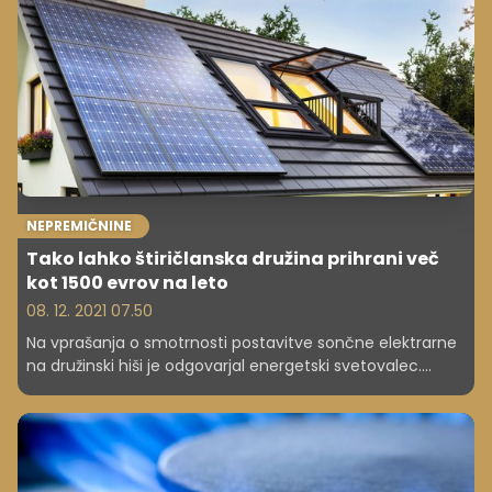
66.000 evrov, se postavlja vprašanje, kaj bi za to ceno
dobili v drugih slovenskih mestih.
NEPREMIČNINE
Tako lahko štiričlanska družina prihrani več
kot 1500 evrov na leto
08. 12. 2021 07.50
Na vprašanja o smotrnosti postavitve sončne elektrarne
na družinski hiši je odgovarjal energetski svetovalec.
Razložil je, da lahko štiričlanska družina prihrani več kot
1500 evrov na leto, kako je s prodajo in odjemanjem iz
javnega omrežja ter kakšne spremembe se obetajo po
prehodu z letnega na mesečno obračunavanje.