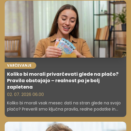
VARČEVANJE
Koliko bi morali privarčevati glede na plačo?
Pravila obstajajo – realnost pa je bolj
zapletena
02. 07. 2026 06.00
Koliko bi morali vsak mesec dati na stran glede na svojo
plačo? Preverili smo ključna pravila, realne podatke in
razlike med teorijo in prakso.