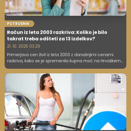
POTROŠNIK
Račun iz leta 2003 razkriva: Koliko je bilo
takrat treba odšteti za 13 izdelkov?
21. 10. 2025 03.29
Primerjava cen živil iz leta 2003 z današnjimi cenami
razkriva, kako se je spremenila kupna moč na Hrvaškem.
Oglejte si, kaj je nekoč pomenilo 100 kun in kako inflacija
vpliva na naš vsakdan. Ja, hrvaški primer se lahko tudi
uporabi za razumevanje slovenskih razmer.