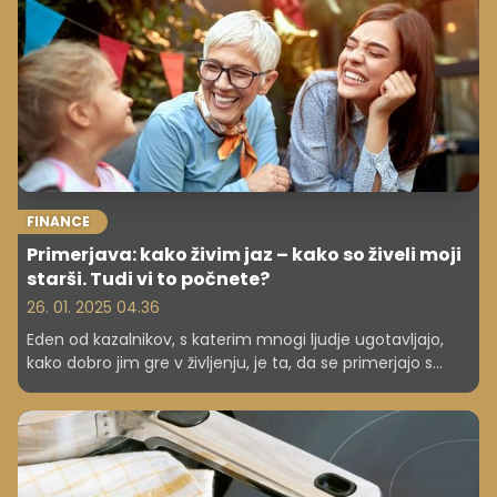
pri kateri se je upoštevala tudi rast plač, prikrajšani.
FINANCE
Primerjava: kako živim jaz – kako so živeli moji
starši. Tudi vi to počnete?
26. 01. 2025 04.36
Eden od kazalnikov, s katerim mnogi ljudje ugotavljajo,
kako dobro jim gre v življenju, je ta, da se primerjajo s
svojimi starši.