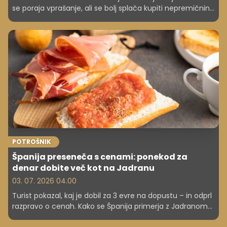
se poraja vprašanje, ali se bolj splača kupiti nepremičnino
s kreditom ali ostati v najemu. Čeprav nakup v Sloveniji
še vedno velja za varno dolgoročno odločitev, finančna
primerjava ni enostavna.
POTROŠNIK
Španija preseneča s cenami: ponekod za
denar dobite več kot na Jadranu
03. 07. 2026 04.00
Turist pokazal, kaj je dobil za 3 evre na dopustu – in odprl
razpravo o cenah. Kako se Španija primerja z Jadranom
in kaj to pomeni za vaš proračun?