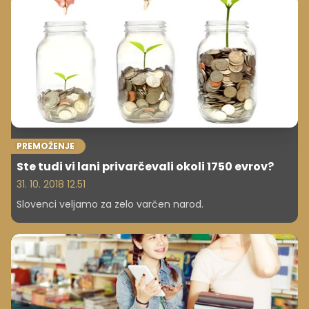
zavedala, zato se je vedno trudila, da je bila videti
popolno.
PREMOŽENJE
Ste tudi vi lani privarčevali okoli 1750 evrov?
31. 10. 2018 12.51
Slovenci veljamo za zelo varčen narod.