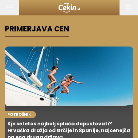
PRIMERJAVA CEN
POTROŠNIK
Kje se letos najbolj splača dopustovati?
Hrvaška dražja od Grčije in Španije, najcenejša
pa ena druga država