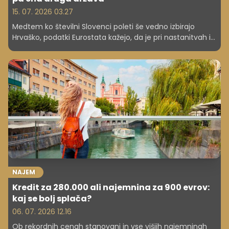
15. 07. 2026 03.27
Medtem ko številni Slovenci poleti še vedno izbirajo
Hrvaško, podatki Eurostata kažejo, da je pri nastanitvah in
gostinski ponudbi že dražja od nekaterih konkurenčnih
sredozemskih destinacij. Največje presenečenje pa je
država, kjer so stroški daleč najnižji.
NAJEM
Kredit za 280.000 ali najemnina za 900 evrov:
kaj se bolj splača?
06. 07. 2026 12.16
Ob rekordnih cenah stanovanj in vse višjih najemninah