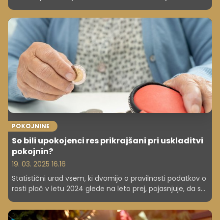
120 evrov v Evropi.
POKOJNINE
So bili upokojenci res prikrajšani pri uskladitvi
pokojnin?
19. 03. 2025 16.16
Statistični urad vsem, ki dvomijo o pravilnosti podatkov o
rasti plač v letu 2024 glede na leto prej, pojasnjuje, da so
lani prešli na uporabo novega administrativnega
podatkovnega vira. Zveza društev upokojencev namreč
meni, da so bili upokojenci pri letošnji uskladitvi pokojnin,