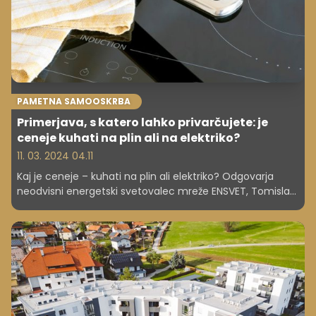
PAMETNA SAMOOSKRBA
Primerjava, s katero lahko privarčujete: je
ceneje kuhati na plin ali na elektriko?
11. 03. 2024 04.11
Kaj je ceneje – kuhati na plin ali elektriko? Odgovarja
neodvisni energetski svetovalec mreže ENSVET, Tomislav
Ličen, ki poudarja, da je pri odločitvi med kuhanjem na
plin ali elektriko pomembno upoštevati številne
dejavnike, ki skupaj vplivajo na skupne stroške kuhanja.