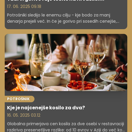
17. 06. 2025 09.18
Potrošniki sledijo le enemu cilju - kje bodo za manj
denarja prejeli več. In če je gorivo pri sosedih cenejše,
bodo točili pri njih. A zakaj je temu tako?
POTROŠNIK
Kje je najcenejše kosilo za dva?
16. 05. 2025 03.12
Globalna primerjava cen kosila za dve osebi v restavraciji
razkriva presenetljive razlike: od 10 evrov v Aziji do več kot