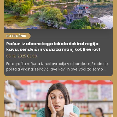
POTROŠNIK
Račun iz albanskega lokala šokiral regijo:
kava, sendvič in voda za manj kot 5 evrov!
05. 12. 2025 03.50
Fotografija računa iz restavracije v albanskem Skadru je
postala viralna: sendvič, dve kavi in dve vodi za samo
4,77 evra. Preverite, zakaj je Albanija nova top
destinacija!