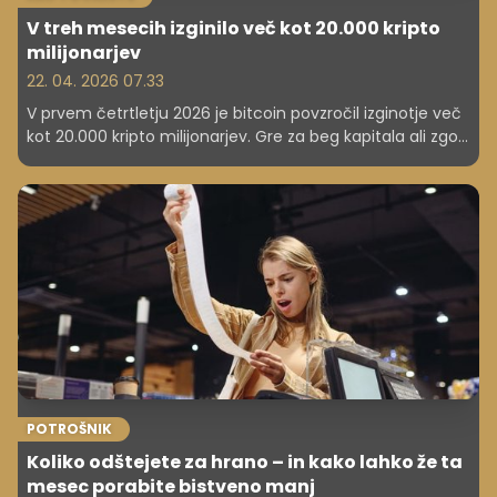
V treh mesecih izginilo več kot 20.000 kripto
milijonarjev
22. 04. 2026 07.33
V prvem četrtletju 2026 je bitcoin povzročil izginotje več
kot 20.000 kripto milijonarjev. Gre za beg kapitala ali zgolj
posledico padca cene?
POTROŠNIK
Koliko odštejete za hrano – in kako lahko že ta
mesec porabite bistveno manj