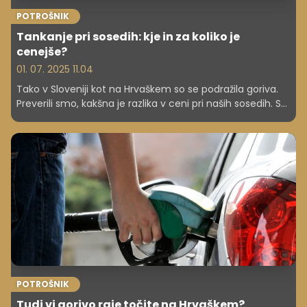
POTROŠNIK
Tankanje pri sosedih: kje in za koliko je
cenejše?
01. 07. 2025 11.04
Tako v Sloveniji kot na Hrvaškem so se podražila goriva.
Preverili smo, kakšna je razlika v ceni pri naših sosedih. Se
vam splača rezervoar goriva napolniti doma?
POTROŠNIK
Tudi vi gorivo raje točite na Hrvaškem?