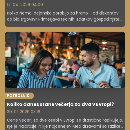
17. 04. 2026 04.00
Koliko Nemci dejansko porabijo za hrano – od diskontov
do bio trgovin? Primerjava realnih izdatkov gospodinjstev
v Nemčiji in Sloveniji ter razlogi za velike razlike v cenah.
POTROŠNIK
Koliko danes stane večerja za dva v Evropi?
30. 01. 2026 03.16
Cene večerij za dve osebi v Evropi se drastično razlikujejo.
Kje je najdražje in kje najceneje? Med državami so razlike