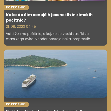
POTROŠNIK
Kako do čim cenejših jesenskih in zimskih
počitnic?
21. 09. 2023 04.45
Vsi si želimo počitnic, a kaj, ko so visoki stroški za
marsikoga ovira. Vendar obstaja nekaj preprostih
načinov, kako rezervirati poceni počitnice, ne da bi pri
tem žrtvovali kakovost ali užitek. In ker bodo kmalu že na
vrsti jesenske počitnice, smo za vas zbrali nekaj
nasvetov, kako do njih po čim nižji ceni.
POTROŠNIK