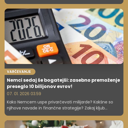
velike. Kje je Slovenija?
VARČEVANJE
Nemci sedaj še bogatejši: zasebno premoženje
preseglo 10 bilijonov evrov!
07. 01. 2026 03.59
Kako Nemcem uspe privarčevati milijarde? Kakšne so
njihove navade in finančne strategije? Zakaj kljub
negotovostim in dvomu v delnice dosegajo rekordne
prihranke in kaj se lahko naučimo iz njihovega pristopa.