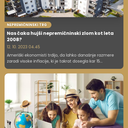
NEPREMIČNINSKI TRG
Nas čaka hujši nepremičninski zlom kot leta
2008?
12. 10. 2023 04.45
Ameriški ekonomisti trdijo, da lahko današnje razmere
zaradi visoke inflacije, ki je takrat dosegla kar 15
odstotkov, primerjamo z osemdesetimi leti preteklega
stoletja.