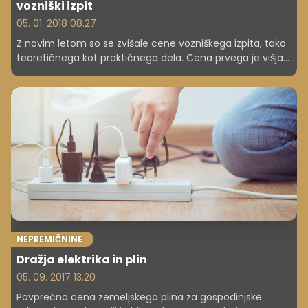
vozniški izpit
05. 01. 2018 08.27
Z novim letom so se zvišale cene vozniškega izpita, tako
teoretičnega kot praktičnega dela. Cena prvega je višja
za dobrih deset evrov, cene za praktični del za
posamezne kategorije pa so višje tudi za več kot
polovico.
NEPREMIČNINE
Dražja elektrika in plin
05. 09. 2017 13.20
Povprečna cena zemeljskega plina za gospodinjske