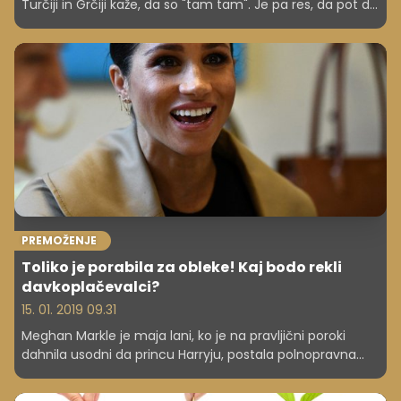
Turčiji in Grčiji kaže, da so "tam tam". Je pa res, da pot do
na primer Brača vzame skoraj sedem ur, pa še za
volanom morate biti (da o gneči niti ne govorimo).
Medtem za pot v Grčijo in Turčijo poskrbi agencija, pa še
veliko hitreje ste na želeni destinaciji.
PREMOŽENJE
Toliko je porabila za obleke! Kaj bodo rekli
davkoplačevalci?
15. 01. 2019 09.31
Meghan Markle je maja lani, ko je na pravljični poroki
dahnila usodni da princu Harryju, postala polnopravna
članica kraljeve družine, zato ni čudno, da so bile vse leto
vanjo uprte oči svetovne javnosti. Meghan se je tega