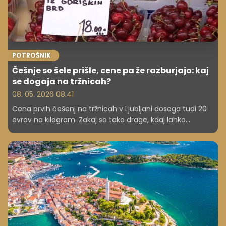
POTROŠNIK
Češnje so šele prišle, cene pa že razburjajo: kaj
se dogaja na tržnicah?
08. 05. 2026 08.41
Cena prvih češenj na tržnicah v Ljubljani dosega tudi 20
evrov na kilogram. Zakaj so tako drage, kdaj lahko
pričakujemo padec cen in kakšna bo letošnja letina?