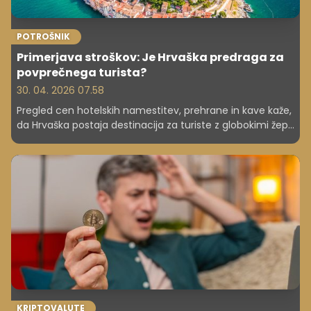
POTROŠNIK
Primerjava stroškov: Je Hrvaška predraga za
povprečnega turista?
30. 04. 2026 07.58
Pregled cen hotelskih namestitev, prehrane in kave kaže,
da Hrvaška postaja destinacija za turiste z globokimi žepi,
medtem ko njeni sosedi ponujata cenejšo alternativo.
KRIPTOVALUTE