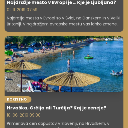
Najdražje mesto v Evropi je ... Kje je Ljubljana?
01. 11. 2019 07.59
Najdražja mesta v Evropi so v Švici, na Danskem in v Veliki
Britaniji. V najdražjem evropske mestu vas lahko zmenek
v dvoje stane kar 200 evrov. Preverite, kako se lahko
ljubljanske cene primerjajo z najvišjimi na svetu!
KORISTNO
Hrvaška, Grčija ali Turčija? Kaj je ceneje?
18. 06. 2019 09.00
Primerjava cen dopustov v Sloveniji, na Hrvaškem, v