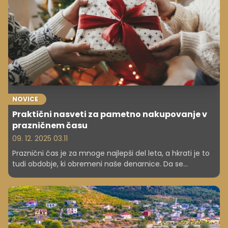
NOVICE
Praktični nasveti za pametno nakupovanje v
prazničnem času
09. 12. 2025 03.11
Praznični čas je za mnoge najlepši del leta, a hkrati je to
tudi obdobje, ki obremeni naše denarnice. Da se
izognete januarski slabi vesti, smo pripravili 5 nasvetov,
kako med prazniki nakupovati pametno in varčno.