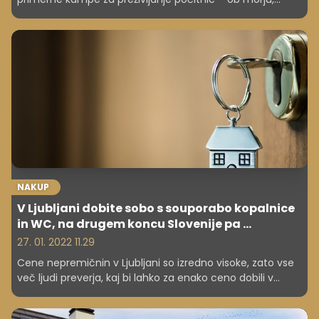
jezerih, v gorah, tudi mestih.
NAKUP
V Ljubljani dobite sobo s souporabo kopalnice
in WC, na drugem koncu Slovenije pa ...
27. 01. 2022 11.29
Cene nepremičnin v Ljubljani so izredno visoke, zato vse
več ljudi preverja, kaj bi lahko za enako ceno dobili v
različnih krajih Slovenije. Če bi na primer za majhno
garsonjero, ki meri deset kvadratnih metrov, plačali