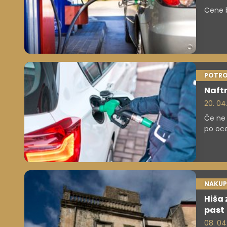
Cene b
POTRO
Naftn
20. 04
Če ne b
po oce
liter, 
NAKUP
Hiša 
past
08. 04