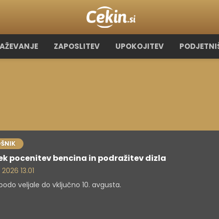
RAŽEVANJE
ZAPOSLITEV
UPOKOJITEV
PODJETNI
ŠNIK
ek pocenitev bencina in podražitev dizla
 2026 13.01
odo veljale do vključno 10. avgusta.