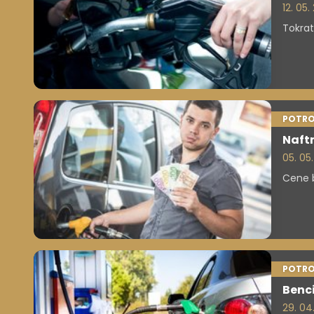
12. 05
Tokrat
POTRO
Naftn
05. 05
Cene b
POTRO
Benci
29. 04