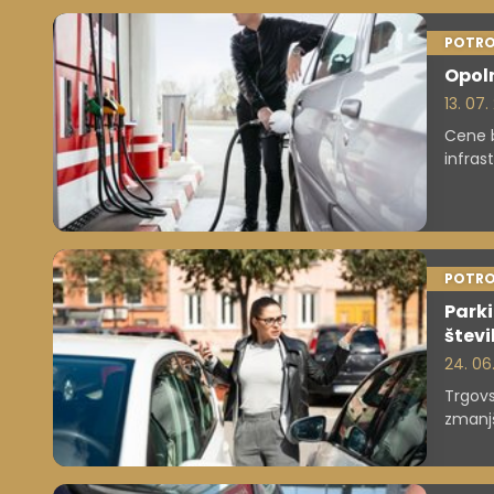
POTRO
Opoln
13. 07
Cene b
infras
POTRO
Parki
števi
24. 06
Trgovs
zmanjš