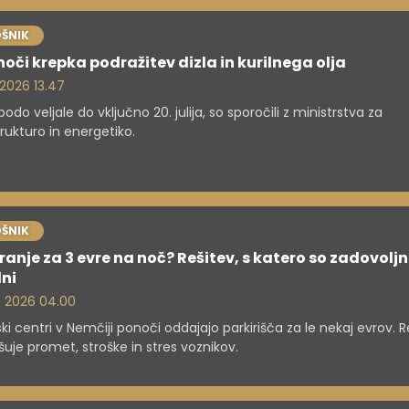
ŠNIK
oči krepka podražitev dizla in kurilnega olja
. 2026 13.47
odo veljale do vključno 20. julija, so sporočili z ministrstva za
trukturo in energetiko.
ŠNIK
ranje za 3 evre na noč? Rešitev, s katero so zadovoljn
lni
. 2026 04.00
ki centri v Nemčiji ponoči oddajajo parkirišča za le nekaj evrov. R
uje promet, stroške in stres voznikov.