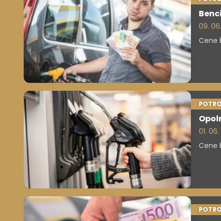
Benci
09. 06
Cene b
POTRO
Opol
01. 06.
Cene b
POTRO