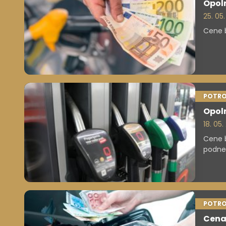
Opol
25. 05
Cene b
POTRO
Opoln
18. 05.
Cene b
podneb
POTRO
Cena