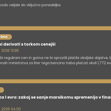
odo veljale do vključno ponedeljka.
ŠNIK
i derivati s torkom cenejši
. 2026 13.58
i regulirani cen in goriva ne bi oprostili plačila okoljske dajatve, b
nah ministrstva za liter tega bencina treba plačati okoli 1,772 e
za liter dizla okoli 1,919 evra in za liter kurilnega olja okoli 1,591 evra n
za 1 evro: zakaj se sanje marsikomu spremenijo v fin
. 2026 04.00