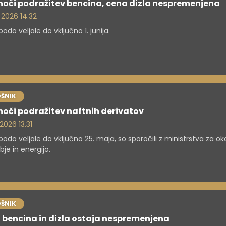
noči podražitev bencina, cena dizla nespremenjena
. 2026 14.32
odo veljale do vključno 1. junija.
ŠNIK
oči podražitev naftnih derivatov
 2026 13.31
odo veljale do vključno 25. maja, so sporočili z ministrstva za oko
je in energijo.
ŠNIK
 bencina in dizla ostaja nespremenjena