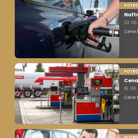
POTRO
Naftn
23. 06
Cene b
POTRO
Cena 
16. 06
Cene b
POTRO