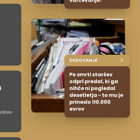
varčevanje?
DEDOVANJE
Po smrti staršev
odprl predal, ki ga
i
nihče ni pogledal
desetletja - to mu je
prineslo 110.000
evrov
ešitev