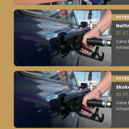
POTRO
Naftn
27. 07
Cene b
infras
POTRO
Skoko
20. 07
Cene b
infras