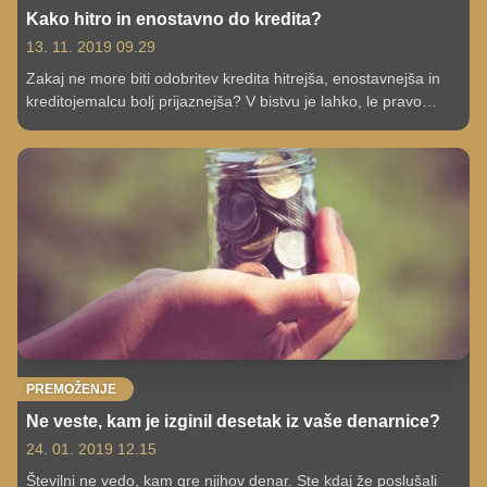
Kako hitro in enostavno do kredita?
13. 11. 2019 09.29
Zakaj ne more biti odobritev kredita hitrejša, enostavnejša in
kreditojemalcu bolj prijaznejša? V bistvu je lahko, le pravo
banko morate izbrati.
PREMOŽENJE
Ne veste, kam je izginil desetak iz vaše denarnice?
24. 01. 2019 12.15
Številni ne vedo, kam gre njihov denar. Ste kdaj že poslušali