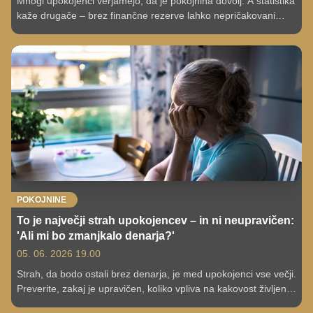
Mnogi upokojenci verjamejo, da je pokojnina dovolj. A statistika
kaže drugače – brez finančne rezerve lahko nepričakovani
stroški hitro povzročijo resne težave.
POKOJNINE
To je največji strah upokojencev – in ni neupravičen:
'Ali mi bo zmanjkalo denarja?'
05. 06. 2026 19.00
Strah, da bodo ostali brez denarja, je med upokojenci vse večji.
Preverite, zakaj je upravičen, koliko vpliva na kakovost življenja
in kako se lahko zaščitite.