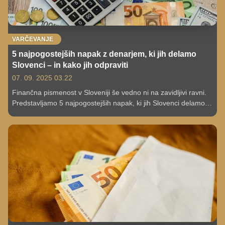
VARČEVANJE
5 najpogostejših napak z denarjem, ki jih delamo
Slovenci – in kako jih odpraviti
07. 09. 2025 03.22
Finančna pismenost v Sloveniji še vedno ni na zavidljivi ravni.
Predstavljamo 5 najpogostejših napak, ki jih Slovenci delamo
pri upravljanju denarja – od impulzivnega nakupovanja do
napačnega razumevanja kreditov. Preverite, kako se jim
izogniti.