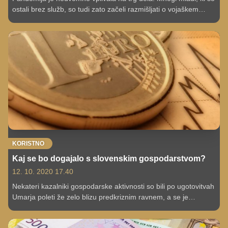
ostali brez služb, so tudi zato začeli razmišljati o vojaškem
poklicu. Ta trend opažajo v številnih državah, zanimanje za
opravljanje vojaške službe pa od lanskega leta narašča tudi pri
nas.
KORISTNO
Kaj se bo dogajalo s slovenskim gospodarstvom?
12. 10. 2020 17.40
Nekateri kazalniki gospodarske aktivnosti so bili po ugotovitvah
Umarja poleti že zelo blizu predkriznim ravnem, a se je
okrevanje septembra umirilo. "Ponovno naraščanje okužb po
Evropi povečuje že tako visoko negotovost, zato predvidevamo