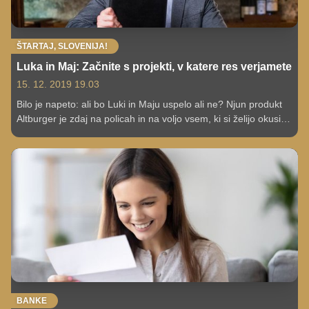
ŠTARTAJ, SLOVENIJA!
Luka in Maj: Začnite s projekti, v katere res verjamete
15. 12. 2019 19.03
Bilo je napeto: ali bo Luki in Maju uspelo ali ne? Njun produkt
Altburger je zdaj na policah in na voljo vsem, ki si želijo okusiti
nekaj drugačnega in slastnega. To je zgodba dveh mladih, ki
tudi v najtežjih trenutkih nista prenehala verjeti v svojo idejo.
BANKE