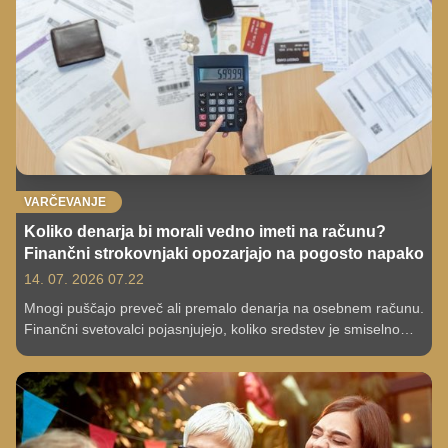
VARČEVANJE
Koliko denarja bi morali vedno imeti na računu?
Finančni strokovnjaki opozarjajo na pogosto napako
14. 07. 2026 07.22
Mnogi puščajo preveč ali premalo denarja na osebnem računu.
Finančni svetovalci pojasnjujejo, koliko sredstev je smiselno
imeti na voljo in zakaj presežek ni vedno dobra ideja.