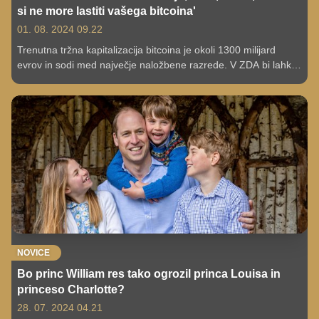
si ne more lastiti vašega bitcoina'
01. 08. 2024 09.22
Trenutna tržna kapitalizacija bitcoina je okoli 1300 milijard
evrov in sodi med največje naložbene razrede. V ZDA bi lahko
celo postal strateška rezerva. Gost Finančnega POPkasta,
ekonomist Klemen Končan Verstovšek, ki je tudi avtor
priročnika o denarju 'Od barantanja do bitcoina', je z Adijem
Omerovićem razkril trenutno stanje. "Sovražnik lahko zaseže
zemljo, zlato, denar, vendar si ne more lastiti vašega bitcoina,
če mu ga sami ne pošljete. Lahko vas prisili, da razkrijete 12
besed, ki so vaše geslo, vendar če vas prej ubije, nikoli ne bo
prišel do vašega bitcoina," pravi.
NOVICE
Bo princ William res tako ogrozil princa Louisa in
princeso Charlotte?
28. 07. 2024 04.21