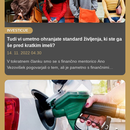
INVESTICIJE
Tudi vi umetno ohranjate standard življenja, ki ste ga
še pred kratkim imeli?
14. 11. 2022 04.30
V tokratnem članku smo se s finančno mentorico Ano
Vezovišek pogovarjali o tem, ali je pametno s finančnimi
rezervami, ki jih imamo na varčevalnih računih, vzdrževati
umetni standard življenja, torej nečesa, kar si s trenutnimi
plačami in dohodki ne moremo več privoščiti.