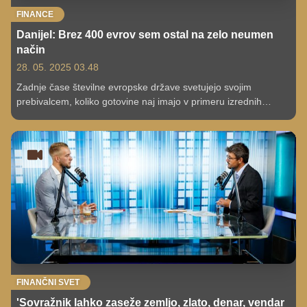
FINANCE
Danijel: Brez 400 evrov sem ostal na zelo neumen
način
28. 05. 2025 03.48
Zadnje čase številne evropske države svetujejo svojim
prebivalcem, koliko gotovine naj imajo v primeru izrednih
razmer. A kako shraniti oziroma skriti gotovino, da brez nje ne
ostanete, tako kot je Danijel?
FINANČNI SVET
'Sovražnik lahko zaseže zemljo, zlato, denar, vendar