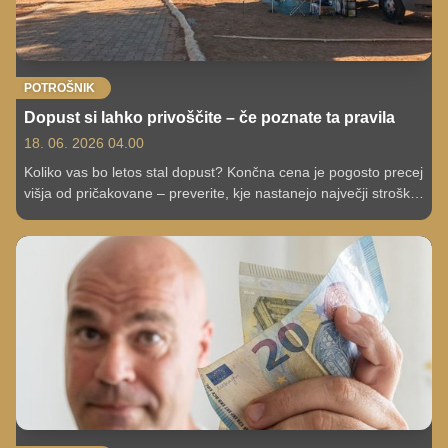
POTROŠNIK
Dopust si lahko privoščite – če poznate ta pravila
18. 06. 2026 04.00
Koliko vas bo letos stal dopust? Končna cena je pogosto precej
višja od pričakovane – preverite, kje nastanejo največji stroški
in kako jih lahko obvladate.