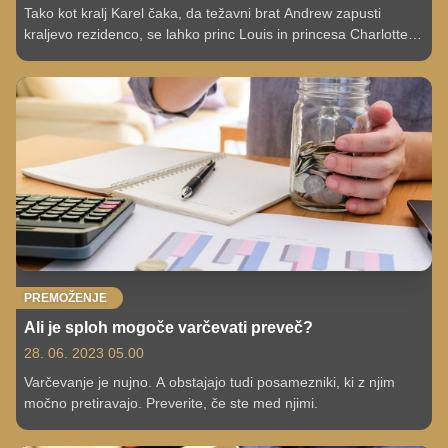
Tako kot kralj Karel čaka, da težavni brat Andrew zapusti
kraljevo rezidenco, se lahko princ Louis in princesa Charlotte
soočita z enako usodo. Na njuno usodo pa bo v veliki meri
vplival njun oče, princ William.
PREMOŽENJE
Ali je sploh mogoče varčevati preveč?
28. 06. 2023 05.00
Varčevanje je nujno. A obstajajo tudi posamezniki, ki z njim
močno pretiravajo. Preverite, če ste med njimi.