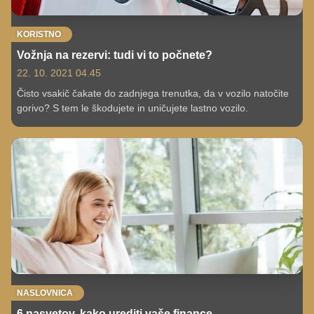
KORISTNO
Vožnja na rezervi: tudi vi to počnete?
22. 10. 2021 04.45
Čisto vsakič čakate do zadnjega trenutka, da v vozilo natočite
gorivo? S tem le škodujete in uničujete lastno vozilo.
NASLOVNICA
6 nasvetov, kako urediti vaše finance