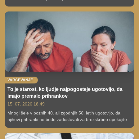
stanejo le nekaj evrov, a ljudem prinašajo več zadovoljstva.
VARČEVANJE
To je starost, ko ljudje najpogosteje ugotovijo, da
imajo premalo prihrankov
15. 07. 2026 18.49
Mnogi šele v poznih 40. ali zgodnjih 50. letih ugotovijo, da
njihovi prihranki ne bodo zadostovali za brezskrbno upokojitev.
Zakaj se to zgodi in kaj lahko še storite?