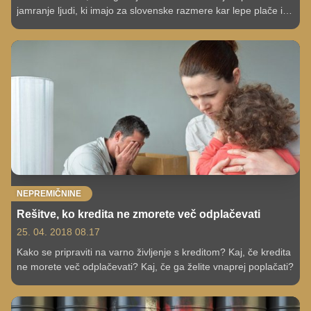
jamranje ljudi, ki imajo za slovenske razmere kar lepe plače in
lastniška stanovanja, da ne morejo preživeti iz meseca v
mesec, kaj šele kaj privarčevati?
NEPREMIČNINE
Rešitve, ko kredita ne zmorete več odplačevati
25. 04. 2018 08.17
Kako se pripraviti na varno življenje s kreditom? Kaj, če kredita
ne morete več odplačevati? Kaj, če ga želite vnaprej poplačati?