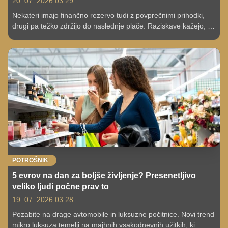
20. 07. 2026 03.29
Nekateri imajo finančno rezervo tudi z povprečnimi prihodki,
drugi pa težko zdržijo do naslednje plače. Raziskave kažejo, da
razlika ni vedno v višini zaslužka, temveč v finančnih navadah.
POTROŠNIK
5 evrov na dan za boljše življenje? Presenetljivo
veliko ljudi počne prav to
19. 07. 2026 03.28
Pozabite na drage avtomobile in luksuzne počitnice. Novi trend
mikro luksuza temelji na majhnih vsakodnevnih užitkih, ki