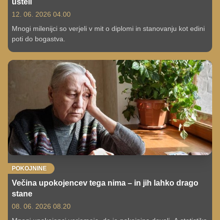
ušteli
12. 06. 2026 04.00
Mnogi milenijci so verjeli v mit o diplomi in stanovanju kot edini
poti do bogastva.
POKOJNINE
Večina upokojencev tega nima – in jih lahko drago
stane
08. 06. 2026 08.20