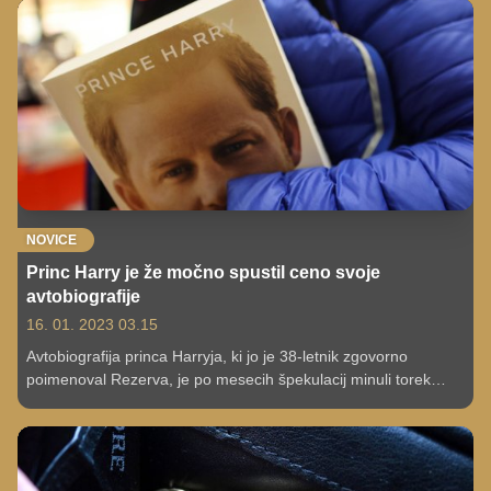
NOVICE
Princ Harry je že močno spustil ceno svoje
avtobiografije
16. 01. 2023 03.15
Avtobiografija princa Harryja, ki jo je 38-letnik zgovorno
poimenoval Rezerva, je po mesecih špekulacij minuli torek
končno ugledala luč sveta in v le nekaj dneh postala najbolj
prodajana neleposlovna knjiga v zgodovini. A k temu
laskavemu nazivu je pripomoglo tudi takojšnje nižanje cene.