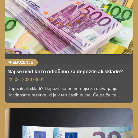
nadaljnja nihanja gospodarske aktivnosti in počasno okrevanje
v prihodnjem letu," so izpostavili.
PREMOŽENJE
Naj se med krizo odločimo za depozite ali sklade?
22. 06. 2020 06.01
Depoziti ali skladi? Depoziti so primernejši za ustvarjanje
likvidnostne rezerve, ki je v teh časih nujna. Če pa želite
dolgoročno varčevati, potem je bolje, da izberete sklade.
Številni pa se sprašujejo, ali naj se med krizo odločijo za sklade
ali depozite.