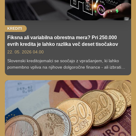
KREDITI
Fiksna ali variabilna obrestna mera? Pri 250.000
evrih kredita je lahko razlika več deset tisočakov
22. 05. 2026 04.00
Slovenski kreditojemalci se soočajo z vprašanjem, ki lahko
pomembno vpliva na njihove dolgoročne finance - ali izbrati
fiksno ali variabilno obrestno mero. Primerjave ponudb
slovenskih bank kažejo, da so razlike manjše kot pred nekaj
leti, vendar lahko že razmeroma majhna rast referenčne
obrestne mere pomeni več sto evrov višji mesečni obrok.