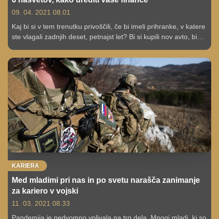
09. 04. 2021 08.01
Kaj bi si v tem trenutku privoščili, če bi imeli prihranke, v katere
ste vlagali zadnjih deset, petnajst let? Bi si kupili nov avto, bi
vložili v nov dom, bi si kupili čoln ali povsem novo pohištvo?
Začnite že danes z bolj preudarnim in odgovornim
upravljanjem svojih financ, v ta namen smo za vas pripravili
koristne nasvete.
KARIERA
Med mladimi pri nas in po svetu narašča zanimanje
za kariero v vojski
11. 03. 2021 08.33
Pandemija je nedvomno vplivala na trg dela. Mnogi mladi, ki so