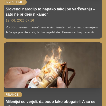
INVESTICIJE
Slovenci naredijo to napako takoj po varčevanju –
zato ne pridejo nikamor
12. 06. 2026 07.16
Po 30-dnevnem finančnem izzivu imate nadzor nad denarjem.
A če ga pustite stati, lahko izgubljate. Preverite, kaj narediti
naprej.
FINANCE
Milenijci so verjeli, da bodo tako obogateli. A so se