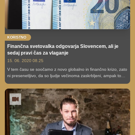
KORISTNO
Finančna svetovalka odgovarja Slovencem, ali je
sedaj pravi čas za vlaganje
15. 06. 2020 08.25
V tem času se soočamo z novo globalno in finančno krizo, zato
ni presenetljivo, da so ljudje večinoma zaskrbljeni, ampak to
obdobje prinaša tudi številne nove priložnosti, še posebej na
področju vlaganja. Več o tem si lahko preberete v nadaljevanju.