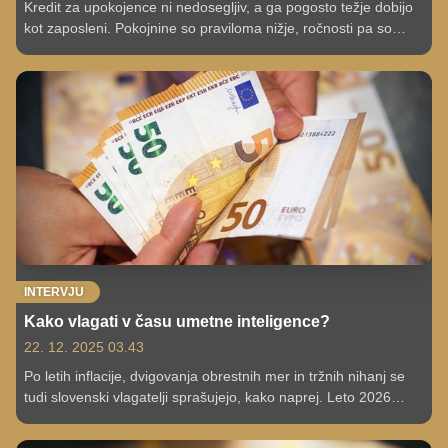
Kredit za upokojence ni nedosegljiv, a ga pogosto težje dobijo
kot zaposleni. Pokojnine so praviloma nižje, ročnosti pa so
zaradi starostnih omejitev krajše, zato lahko že manjši znesek
pomeni precej visok mesečni obrok. Do katere starosti banke
odobrijo kredit in kaj preverjajo?
INTERVJU
Kako vlagati v času umetne inteligence?
22. 12. 2025 03.43
Po letih inflacije, dvigovanja obrestnih mer in tržnih nihanj se
tudi slovenski vlagatelji sprašujejo, kako naprej. Leto 2026
prinaša nove davčne ugodnosti in večjo vlogo umetne
inteligence. Kako vlagati in kako se izogniti najpogostejšim