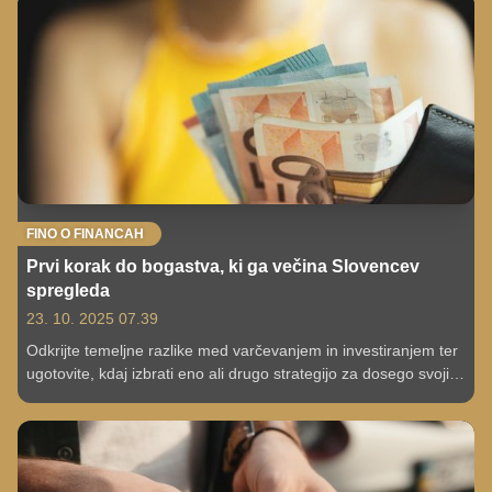
napakam, zakaj kratkoročno špekuliranje ne deluje ter ali lahko
umetna inteligenca nadomesti finančne svetovalce? Odgovarja
upravljavec osebnega premoženja mag. Mitja Vezovišek.
FINO O FINANCAH
Prvi korak do bogastva, ki ga večina Slovencev
spregleda
23. 10. 2025 07.39
Odkrijte temeljne razlike med varčevanjem in investiranjem ter
ugotovite, kdaj izbrati eno ali drugo strategijo za dosego svojih
finančnih ciljev.