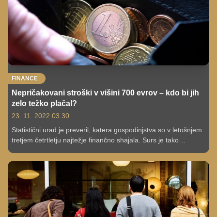
FINANCE
Nepričakovani stroški v višini 700 evrov – kdo bi jih
zelo težko plačal?
23. 11. 2022 03.30
Statistični urad je preveril, katera gospodinjstva so v letošnjem
tretjem četrtletju najtežje finančno shajala. Surs je tako
ugotovil, da so v najslabšem finančnem položaju gospodinjstva
v najemniških stanovanjih. Finančno so težje shajala tudi
gospodinjstva staršev samohranilcev.