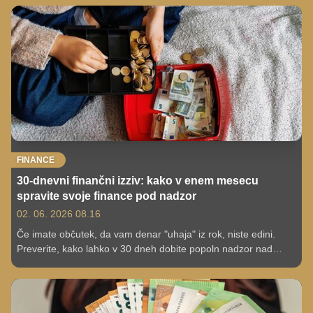
FINANCE
30-dnevni finančni izziv: kako v enem mesecu
spravite svoje finance pod nadzor
02. 06. 2026 08.16
Če imate občutek, da vam denar "uhaja" iz rok, niste edini.
Preverite, kako lahko v 30 dneh dobite popoln nadzor nad
svojimi financami – brez ekstremov.