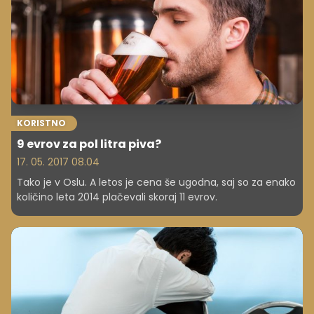
KORISTNO
9 evrov za pol litra piva?
17. 05. 2017 08.04
Tako je v Oslu. A letos je cena še ugodna, saj so za enako
količino leta 2014 plačevali skoraj 11 evrov.