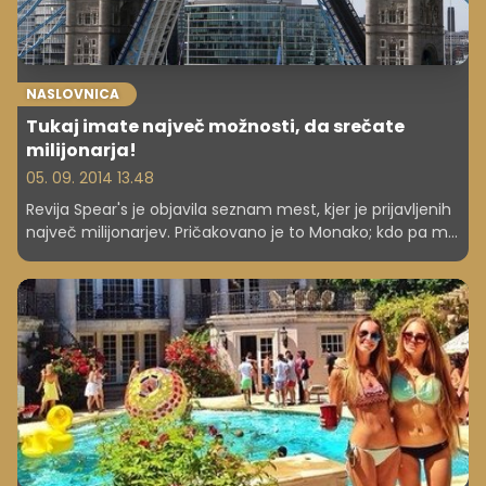
NASLOVNICA
Tukaj imate največ možnosti, da srečate
milijonarja!
05. 09. 2014 13.48
Revija Spear's je objavila seznam mest, kjer je prijavljenih
največ milijonarjev. Pričakovano je to Monako; kdo pa mu
sledi? In kje je največ milijarderjev?