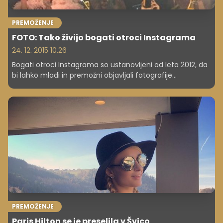
PREMOŽENJE
FOTO: Tako živijo bogati otroci Instagrama
24. 12. 2015 10.26
Bogati otroci Instagrama so ustanovljeni od leta 2012, da
bi lahko mladi in premožni objavljali fotografije
prestižnega življenja. Mnogo od njih jih nima za sabo niti
enega delovnega dne, stroške krijejo njihovi starši.
PREMOŽENJE
Paris Hilton se je preselila v Švico