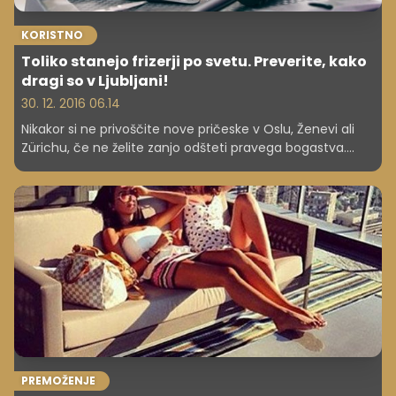
KORISTNO
Toliko stanejo frizerji po svetu. Preverite, kako
dragi so v Ljubljani!
30. 12. 2016 06.14
Nikakor si ne privoščite nove pričeske v Oslu, Ženevi ali
Zürichu, če ne želite zanjo odšteti pravega bogastva.
Preverite, koliko v povprečju stane frizer v Ljubljani!
PREMOŽENJE