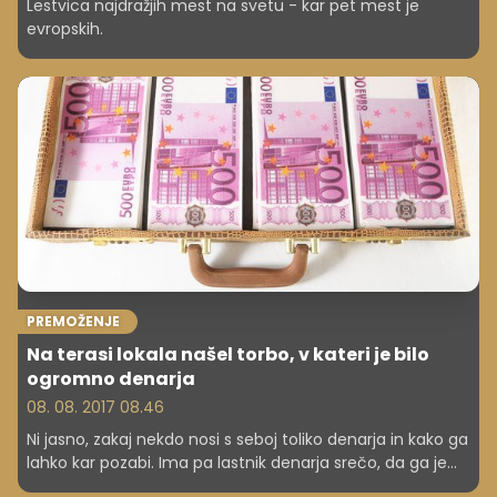
Lestvica najdražjih mest na svetu - kar pet mest je
evropskih.
PREMOŽENJE
Na terasi lokala našel torbo, v kateri je bilo
ogromno denarja
08. 08. 2017 08.46
Ni jasno, zakaj nekdo nosi s seboj toliko denarja in kako ga
lahko kar pozabi. Ima pa lastnik denarja srečo, da ga je
našla poštena oseba.