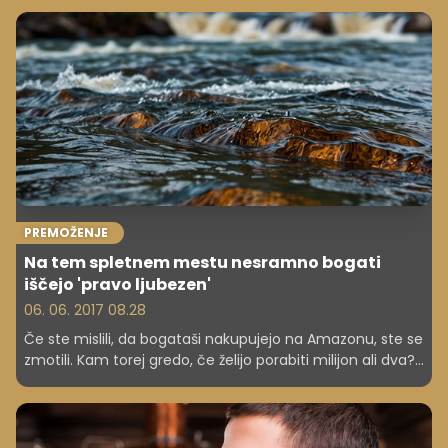
PREMOŽENJE
Na tem spletnem mestu nesramno bogati
iščejo 'pravo ljubezen'
06. 06. 2017 08.28
Če ste mislili, da bogataši nakupujejo na Amazonu, ste se
zmotili. Kam torej gredo, če želijo porabiti milijon ali dva?
Ali pa želijo najti ljubezen svojega življenja.