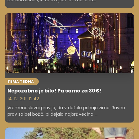
najprepoznavnejših avtomehaničnih delavnic v Sloveniji.
Skozi pogovor z njim smo ugotovili, kako preproste so
osnove uspešnega podjetništva.
TEMA TEDNA
Nepozabno je bilo! Pa samo za 30€!
14. 12. 2011 12.42
Vremenoslovci pravijo, da v deželo prihaja zima. Ravno
prav za bel božič, bi dejala najbrž večina ...