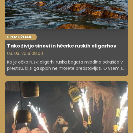
PREMOŽENJE
Tako živijo sinovi in hčerke ruskih oligarhov
03. 03. 2016 08.00
Ko je očka ruski oligarh: ruska bogata mladina odrašča v
prestižu, ki si ga sploh ne morete predstavljati. O vsem se
seveda rada hvali na Instagramu.