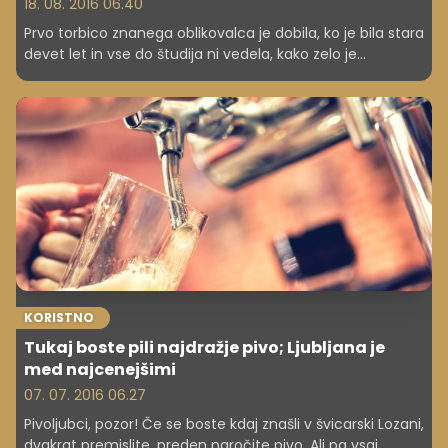
18. 08. 2016 06.40
Prvo torbico znanega oblikovalca je dobila, ko je bila stara
devet let in vse do študija ni vedela, kako zelo je
priviligirana. A poudarja, da ni sama izbrala svojega
bogastva in da je njeno življenje težko, saj njeni starši
pričakujejo, da je popolna.
KORISTNO
Tukaj boste pili najdražje pivo; Ljubljana je
med najcenejšimi
07. 07. 2016 06.27
Pivoljubci, pozor! Če se boste kdaj znašli v švicarski Lozani,
dvakrat premislite, preden naročite pivo. Ali pa vsaj