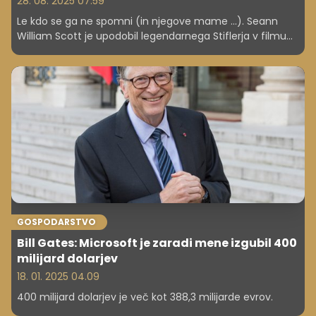
28. 08. 2025 07.59
Le kdo se ga ne spomni (in njegove mame ...). Seann
William Scott je upodobil legendarnega Stiflerja v filmu
Ameriška pita. Zdaj, ko se je znašel na sodišču zaradi
ločitve, pa je razkril svoje mesečne zaslužke, vrednost
celotnega premoženja in mesečne stroške.
GOSPODARSTVO
Bill Gates: Microsoft je zaradi mene izgubil 400
milijard dolarjev
18. 01. 2025 04.09
400 milijard dolarjev je več kot 388,3 milijarde evrov.