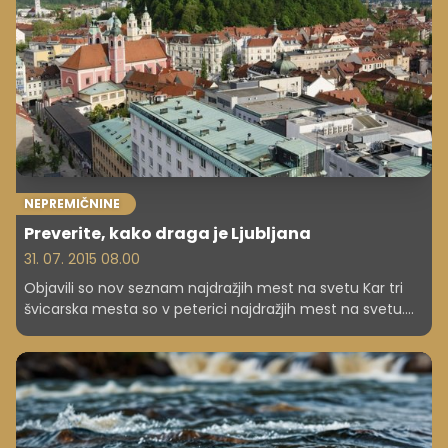
NEPREMIČNINE
Preverite, kako draga je Ljubljana
31. 07. 2015 08.00
Objavili so nov seznam najdražjih mest na svetu Kar tri
švicarska mesta so v peterici najdražjih mest na svetu.
Samo šest mest za Moskvo je že Ljubljana.