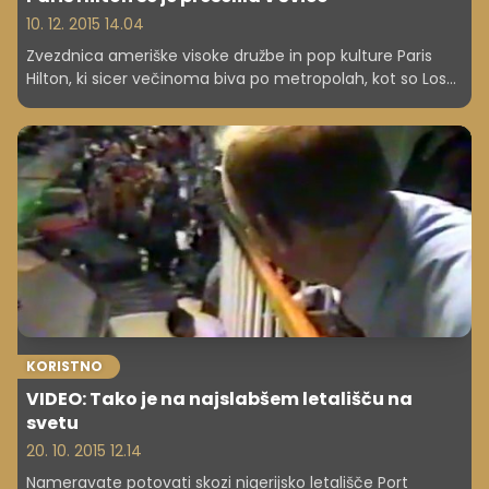
10. 12. 2015 14.04
Zvezdnica ameriške visoke družbe in pop kulture Paris
Hilton, ki sicer večinoma biva po metropolah, kot so Los
Angeles, New York, Miami ali London, se je preselila v
švicarsko vasico Schindellegi.
KORISTNO
VIDEO: Tako je na najslabšem letališču na
svetu
20. 10. 2015 12.14
Nameravate potovati skozi nigerijsko letališče Port