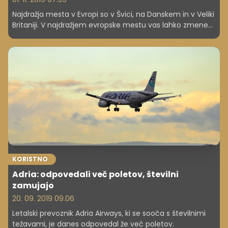
Najdražja mesta v Evropi so v Švici, na Danskem in v Veliki
Britaniji. V najdražjem evropske mestu vas lahko zmenek
v dvoje stane kar 200 evrov. Preverite, kako se lahko
ljubljanske cene primerjajo z najvišjimi na svetu!
KORISTNO
Adria: odpovedali več poletov, številni
zamujajo
20. 09. 2019 09.06
Letalski prevoznik Adria Airways, ki se sooča s številnimi
težavami, je danes odpovedal že več poletov.