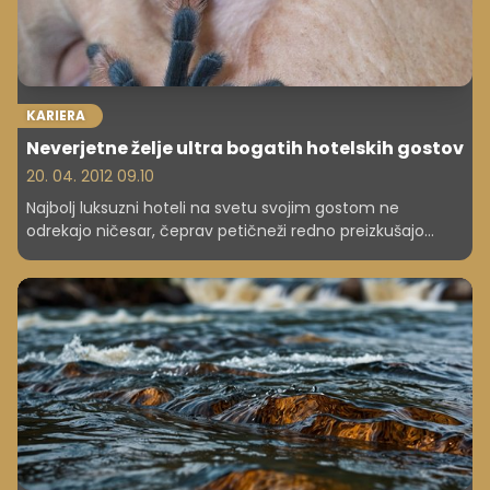
KARIERA
Neverjetne želje ultra bogatih hotelskih gostov
20. 04. 2012 09.10
Najbolj luksuzni hoteli na svetu svojim gostom ne
odrekajo ničesar, čeprav petičneži redno preizkušajo
njihove sposobnosti in iznajdljivost. Predstavljamo vam
najbolj nenavadne zahteve hotelskih gostov.