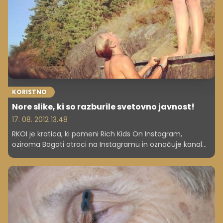
KORISTNO
Nore slike, ki so razburile svetovno javnost!
17. 08. 2012 13.48
RKOI je kratica, ki pomeni Rich Kids On Instagram,
oziroma Bogati otroci na Instagramu in označuje kanal
na katerem razvajeni otroci bogatašev objavljajo
fotografije, ki pričajo o ekstravagantnostih, ki si jih zaradi
denarja staršev lahko privoščijo.