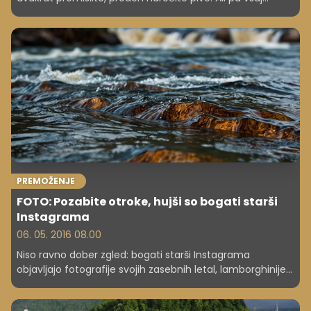
preverite, ali imate dovolj denarja. Na seznamu
najcenejših se je znašla tudi Ljubljana.
PREMOŽENJE
FOTO: Pozabite otroke, hujši so bogati starši
Instagrama
06. 05. 2016 08.00
Niso ravno dober zgled: bogati starši Instagrama
objavljajo fotografije svojih zasebnih letal, lamborghinijev,
steklenic šampanjca, sendvičev z evri ...