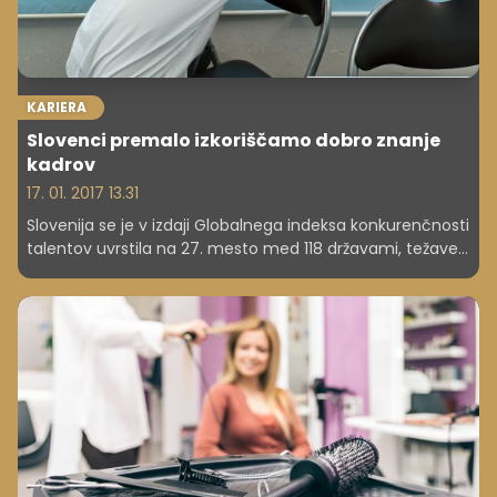
KARIERA
Slovenci premalo izkoriščamo dobro znanje
kadrov
17. 01. 2017 13.31
Slovenija se je v izdaji Globalnega indeksa konkurenčnosti
talentov uvrstila na 27. mesto med 118 državami, težave
imamo pri zadrževanju naših in privabljanju talentov iz
tujine.