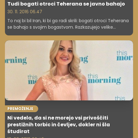
Tudi bogati otroci Teherana se javno bahajo
30. 11. 2016 06.47
To naj bi bil Iran, ki bi ga radi skrili: bogati otroci Teherana
se bahajo s svojim bogastvom. Razkazujejo velike
bazene, superavtomobile in milijonske dvorce.
PREMOŽENJE
Ni vedela, da si ne morejo vsi privoščiti
prestižnih torbic in čevljev, dokler ni šla
študirat