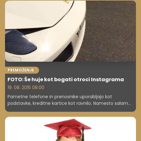
spremljajo družinske tragedije.
PREMOŽENJE
FOTO: Še huje kot bogati otroci Instagrama
19. 08. 2015 08.00
Pametne telefone in prenosnike uporabljajo kot
podstavke, kreditne kartice kot ravnilo. Namesto salame
dajo v sendvič šop bankovcev za 500 evrov, s
petdesetaki si brišejo nos.