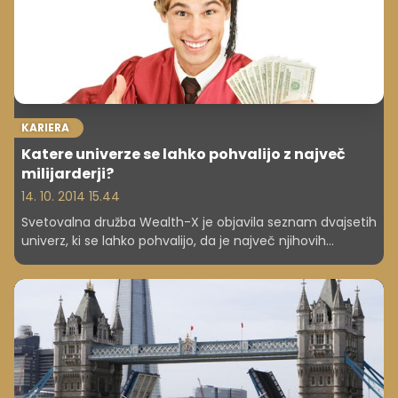
KARIERA
Katere univerze se lahko pohvalijo z največ
milijarderji?
14. 10. 2014 15.44
Svetovalna družba Wealth-X je objavila seznam dvajsetih
univerz, ki se lahko pohvalijo, da je največ njihovih
študentov kasneje postalo milijarderjev. Močno vodijo
ameriški hrami znanja.