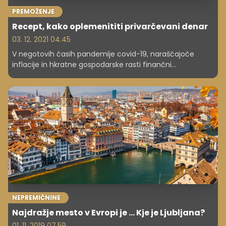
PREMOŽENJE
Recept, kako oplemenititi privarčevani denar
03. 12. 2021 04.45
V negotovih časih pandemije covid-19, naraščajoče
inflacije in hkratne gospodarske rasti finančni
strokovnjaki ocenjujejo, v katere delnice je pametno
vlagati.
NEPREMIČNINE
Najdražje mesto v Evropi je ... Kje je Ljubljana?
01. 11. 2019 07.59