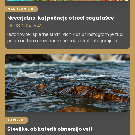
NASLOVNICA
Neverjetno, kaj počnejo otroci bogatašev!
29. 08. 2014 15.42
Ustanovitelj spletne strani Rich kids of Instagram je tudi
poleti na tem družabnem omrežju iskal fotografije, s
katerimi so se otroci bogatašev tokrat hvalili, kaj so
počeli, ko so bili na počitnicah.
KARIERA
Številke, ob katerih obnemijo vsi!