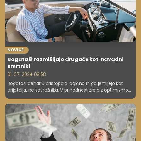
NOVICE
Bogataši razmišljajo drugače kot 'navadni
smrtniki'
01. 07. 2024 09.58
Bogataši denarju pristopajo logično in ga jemljejo kot
prijatelja, ne sovražnika. V prihodnost zrejo z optimizmom
in radi tvegajo. Kaj počnejo narobe "navadni smrtniki"?