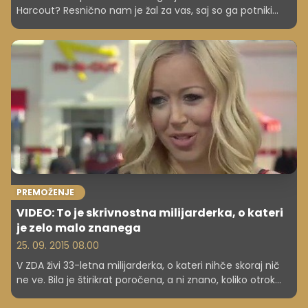
Harcout? Resnično nam je žal za vas, saj so ga potniki
ocenili kot najslabšega na svetu. Med deseterico najbolj
groznih se je uvrstilo tudi eno evropsko letališče.
PREMOŽENJE
VIDEO: To je skrivnostna milijarderka, o kateri
je zelo malo znanega
25. 09. 2015 08.00
V ZDA živi 33-letna milijarderka, o kateri nihče skoraj nič
ne ve. Bila je štirikrat poročena, a ni znano, koliko otrok
ima. Čeprav njen posel cveti, pa jo v zasebnem življenju