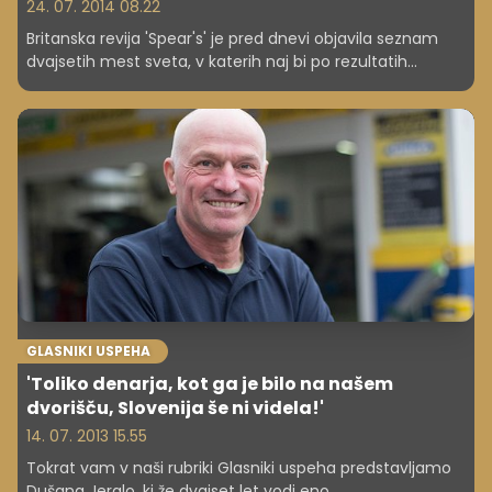
24. 07. 2014 08.22
Britanska revija 'Spear's' je pred dnevi objavila seznam
dvajsetih mest sveta, v katerih naj bi po rezultatih
njihovih raziskav živelo največ milijonarjev. Kje ima torej
skoraj vsak tretji rezident več kot milijon dolarjev
premoženja?
GLASNIKI USPEHA
'Toliko denarja, kot ga je bilo na našem
dvorišču, Slovenija še ni videla!'
14. 07. 2013 15.55
Tokrat vam v naši rubriki Glasniki uspeha predstavljamo
Dušana Jeralo, ki že dvajset let vodi eno