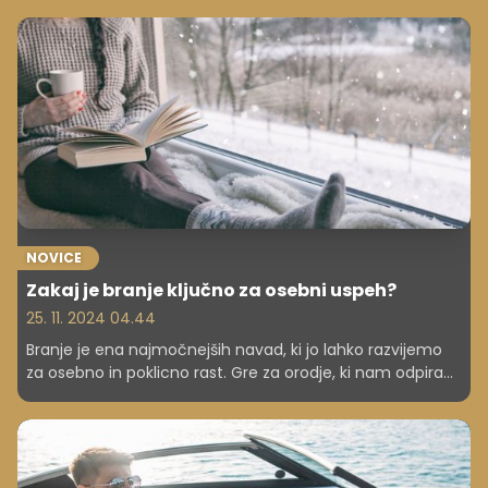
NOVICE
Zakaj je branje ključno za osebni uspeh?
25. 11. 2024 04.44
Branje je ena najmočnejših navad, ki jo lahko razvijemo
za osebno in poklicno rast. Gre za orodje, ki nam odpira
vrata v svet znanja, spodbuja kreativnost in izboljšuje
naše razumevanje sebe in okolice. Uspešni ljudje po
vsem svetu se zavedajo vrednosti branja in ga
uporabljajo kot stalno sredstvo za učenje in napredek.