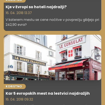
Kje v Evropi so hoteli najdražji?
16. 04. 2018 13.37
V katerem mestu se cene nočitve v povprečju gibljejo pri
242,90 evra?
KORISTNO
Kar 5 evropskih mest na lestvici najdražjih
16. 04. 2018 09.32