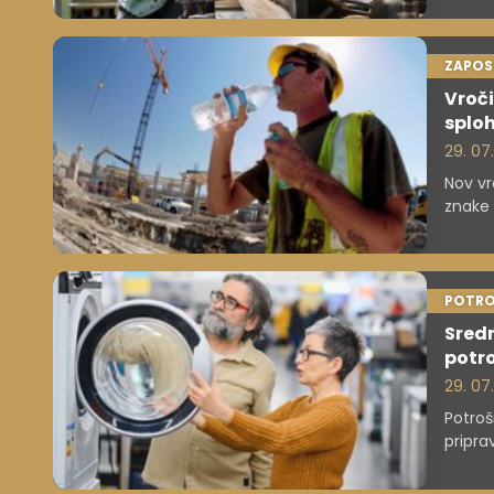
dijake
oktobr
ZAPOS
Vroči
sploh
29. 07.
Nov vr
znake 
zagoto
POTRO
Sredn
potr
29. 07
Potroš
pripra
finan