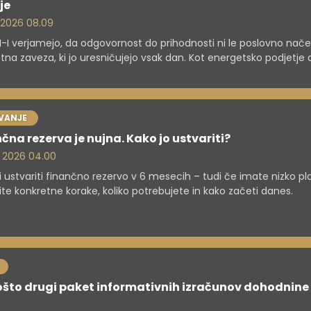
je
. 2026 08.09
N-I verjamejo, da odgovornost do prihodnosti ni le poslovno načel
tna zaveza, ki jo uresničujejo vsak dan. Kot energetsko podjetje
kakšno vlogo igrajo pri prehodu v bolj trajnostno družbo.
VANJE
čna rezerva je nujna. Kako jo ustvariti?
. 2026 04.00
i ustvariti finančno rezervo v 6 mesecih – tudi če imate nizko p
ite konkretne korake, koliko potrebujete in kako začeti danes.
što drugi paket informativnih izračunov dohodnine