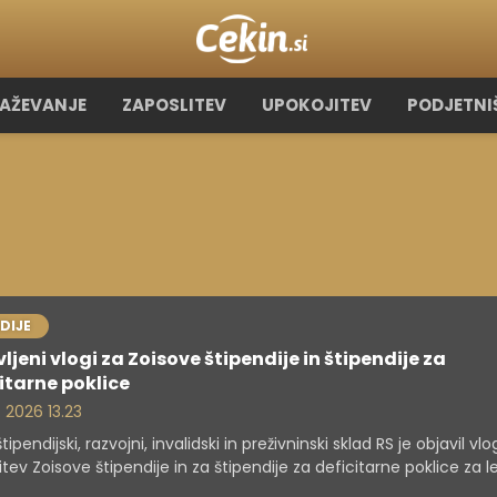
RAŽEVANJE
ZAPOSLITEV
UPOKOJITEV
PODJETNI
DIJE
ljeni vlogi za Zoisove štipendije in štipendije za
itarne poklice
. 2026 13.23
tipendijski, razvojni, invalidski in preživninski sklad RS je objavil vlo
itev Zoisove štipendije in za štipendije za deficitarne poklice za l
027. Rok za vložitev vloge za deficitarne poklice in Zoisove štipe