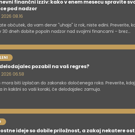
evni finančni izziv: kako v enem mesecu spravite sv
nce pod nadzor
. 2026 08.16
te občutek, da vam denar "uhaja" iz rok, niste edini. Preverite, k
v 30 dneh dobite popoln nadzor nad svojimi financami – brez
emov.
LENI
e delodajalec pozabil na vaš regres?
. 2026 06.58
 mora biti izplačan do zakonsko določenega roka. Preverite, kda
a in kakšni so vaši koraki, če delodajalec zamuja.
O
ostne ideje so dobile priložnost, a zakaj nekatere os