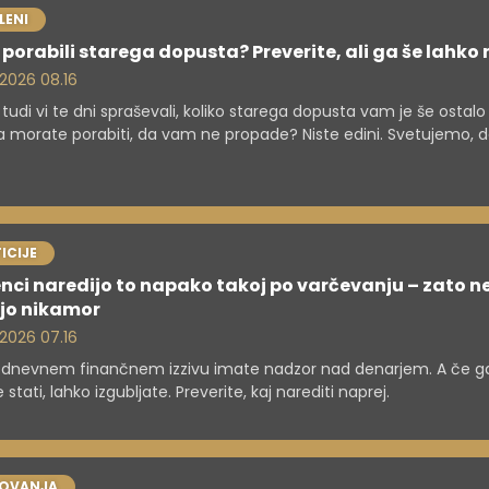
LENI
 porabili starega dopusta? Preverite, ali ga še lahko 
. 2026 08.16
 tudi vi te dni spraševali, koliko starega dopusta vam je še ostalo
a morate porabiti, da vam ne propade? Niste edini. Svetujemo, 
e, saj se rok izjemno hitro približuje!
ICIJE
nci naredijo to napako takoj po varčevanju – zato n
ejo nikamor
. 2026 07.16
-dnevnem finančnem izzivu imate nadzor nad denarjem. A če g
 stati, lahko izgubljate. Preverite, kaj narediti naprej.
OVANJA