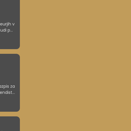
eurjih v
tudi po
krbijo
v treh
razpis za
pendiste
a
te 30.