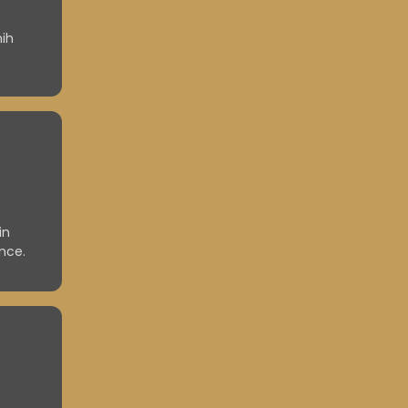
nih
i
Tisti z
in
nce.