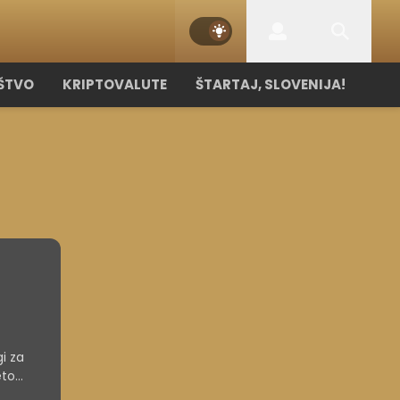
ŠTVO
KRIPTOVALUTE
ŠTARTAJ, SLOVENIJA!
gi za
eto
ndije za