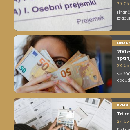
29. 05
Finanč
izraču
zaveza
plačal
doplač
FINAN
200 e
span
28. 05
Se 200
občutk
KREDIT
Tri r
27. 05
Ko kre