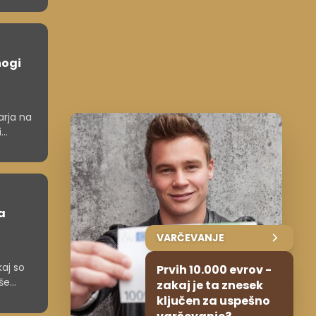
nogi
arja na
i
a
VARČEVANJE
kaj so
Prvih 10.000 evrov -
aše
zakaj je ta znesek
ključen za uspešno