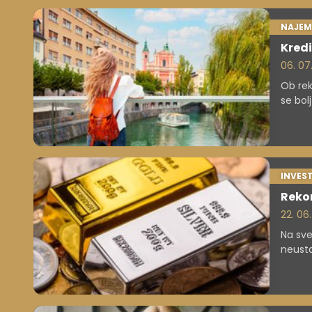
NAJEM
Kredi
06. 07
Ob rek
se bol
nakup 
primer
INVEST
Rekor
22. 06
Na sve
neusta
Vezovi
evfori