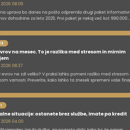
. 2026 08.09
na uprava bo danes na pošto odpremila drugi paket informativ
nov dohodnine za leto 2025. Prvi paket je nekaj več kot 990.000
ncem odposlala konec marca in tisti, ki so lani med letom držav
i preveč dohodnine, so vračilo že prejeli na svoje bančne račune. 
ilom imajo še nekaj dni časa.
CE
vrov na mesec. To je razlika med stresom in mirnim
jem
. 2026 08.37
 evrov ne zdi veliko? V praksi lahko pomeni razliko med stresom 
om varnosti. Preverite, kako lahko ta znesek spremeni vaše fina
I
ealne situacije: ostanete brez službe, imate pa kredit
. 2026 04.00
ditojemalec izgubi službo, ga pogosto skrbi, kako bo še naprej