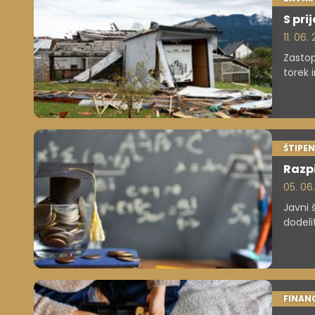
S pri
11. 06.
Zastop
torek 
pretek
za var
dneh, 
ŠTIPEN
Razpi
05. 06
Javni š
dodeli
poziva
oddajo
oktobe
FINAN