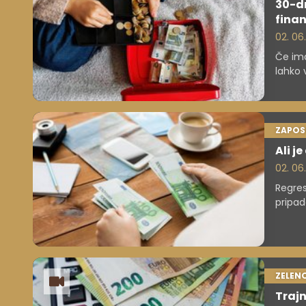
30-dn
fina
02. 06
Če ima
lahko 
ekstr
ZAPOS
Ali j
02. 06
Regres
pripad
ZELEN
Trajn