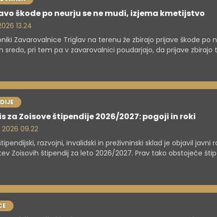
javo škode po neurju se ne mudi, izjema kmetijstvo
 2026 13.24
niki Zavarovalnice Triglav na terenu že zbirajo prijave škode po n
in sredo, pri tem pa v zavarovalnici poudarjajo, da prijave zbirajo 
u siceršnjega tridnevnega roka in da naj oškodovanci najprej pos
nost. Izjema je kmetijstvo, kjer je treba škodo prijaviti najkasneje 
posebej pred žetvijo.
DIJE
s za Zoisove štipendije 2026/2027: pogoji in roki
. 2026 09.22
tipendijski, razvojni, invalidski in preživninski sklad je objavil javni 
tev Zoisovih štipendij za leto 2026/2027. Prav tako obstoječe šti
jo k oddaji vlog za nadaljnje prejemanje Zoisove štipendije. Rok z
 vlog za dodelitev štipendij je za dijake 30. september, za študen
r.
CE