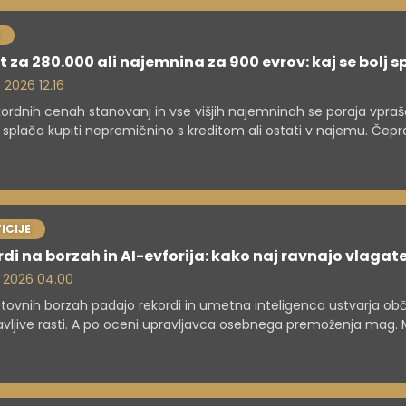
t za 280.000 ali najemnina za 900 evrov: kaj se bolj 
. 2026 12.16
ordnih cenah stanovanj in vse višjih najemninah se poraja vpraša
j splača kupiti nepremičnino s kreditom ali ostati v najemu. Čepr
v Sloveniji še vedno velja za varno dolgoročno odločitev, finanč
java ni enostavna.
ICIJE
di na borzah in AI-evforija: kako naj ravnajo vlagate
. 2026 04.00
tovnih borzah padajo rekordi in umetna inteligenca ustvarja ob
vljive rasti. A po oceni upravljavca osebnega premoženja mag. M
ška se pod površjem skrivajo tveganja, ki jih številni vlagatelji v 
je spregledajo.