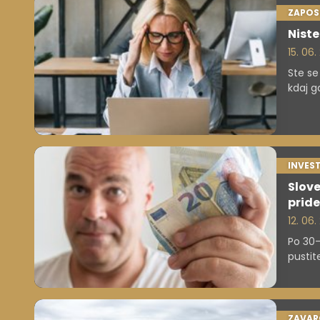
ZAPOS
Niste
15. 06
Ste se
kdaj g
pohitit
INVEST
Slove
prid
12. 06
Po 30
pustite
ZAVAR