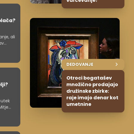
varčevanje?
splača?
nje, ali
av
na
DEDOVANJE
Otroci bogatašev
lji?
množično prodajajo
družinske zbirke:
raje imajo denar kot
čutek
umetnine
itje
času