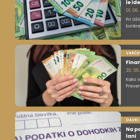
le ide
01. 06
Pri GE
konkre
vedo, 
VARČE
Finan
30. 05
Kako s
Prever
DAVKI
Na po
lani